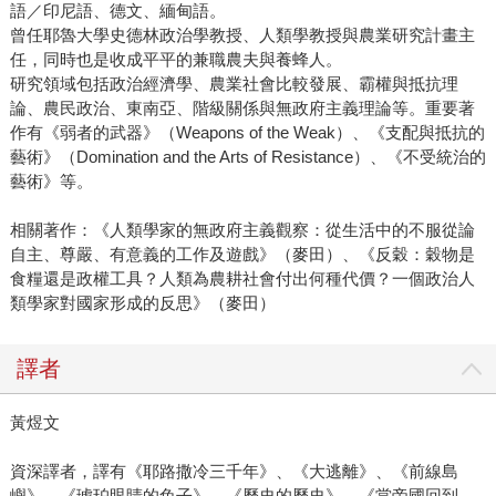
語／印尼語、德文、緬甸語。
曾任耶魯大學史德林政治學教授、人類學教授與農業研究計畫主
任，同時也是收成平平的兼職農夫與養蜂人。
研究領域包括政治經濟學、農業社會比較發展、霸權與抵抗理
論、農民政治、東南亞、階級關係與無政府主義理論等。重要著
作有《弱者的武器》（Weapons of the Weak）、《支配與抵抗的
藝術》（Domination and the Arts of Resistance）、《不受統治的
藝術》等。
相關著作：《人類學家的無政府主義觀察：從生活中的不服從論
自主、尊嚴、有意義的工作及遊戲》（麥田）、《反穀：穀物是
食糧還是政權工具？人類為農耕社會付出何種代價？一個政治人
類學家對國家形成的反思》（麥田）
譯者
黃煜文
資深譯者，譯有《耶路撒冷三千年》、《大逃離》、《前線島
嶼》、《琥珀眼睛的兔子》、《歷史的歷史》、《當帝國回到