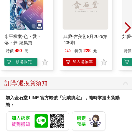
流鳥類（例如猛禽與蒼鷺）、哺乳動物與爬蟲類身上。不只動
物，連植物也是如此：生活在水中的植物（藻類、草與水生植
物）與生活在水邊的植物，都仰賴季節性的洪水脈動提供的養分
維生。植物繁盛會吸引草食性動物（如加拿大馬鹿與鹿）前來，
之後肉食性動物（狼與大型貓科動物）則緊隨而至獵食草食性動
水平檔案-色・愛・
典藏-古美術8月2026第
如夢
物。
落・夢-總集篇
405期
如果流動的水代表「河流性質」中不可或缺的養分，那麼或許我
們的觀點還是太狹隘。人們也許會問，為什麼我們不重視那些地
480
228
特價
元
特價
元
特價
240
圖上從未標明的微型流動，難道只因為這些流動太微小或屬於季
預購限定
加入購物車
節性？每條支流都有自己的支流，而支流的支流當然也有更小的
涓滴細流源源不斷地提供水源。同樣的，在地圖上繪製河流的人
決定在那裡停筆，也是獨斷的判斷。因此，恰當而言，只有「水
景」（waterscape）一詞才能涵蓋我們傳統意義上的河流。這也
訂購/退換貨須知
是（或理應是）我們對「流域」（watershed）一詞的理解。如果
我們把流域想成循環系統，那麼雨水、露水、只在春天形成的池
加入金石堂 LINE 官方帳號『完成綁定』，隨時掌握出貨動
塘、泉水，這些微型水路就成了支撐整個系統的毛細管，或者更
態：
好的說法是微型支流。這些微型支流提供的不只是水。由於它們
布滿整個流域，因此絕大部分河流生態系需要的養分都由它們收
集運送。如果排除掉這些微型支流與洪水脈動，那麼剩餘的河道
根本無法維持豐富的生命形式。