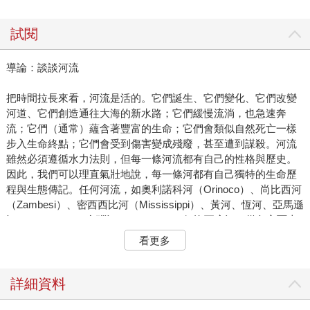
試閱
導論：談談河流
把時間拉長來看，河流是活的。它們誕生、它們變化、它們改變
河道、它們創造通往大海的新水路；它們緩慢流淌，也急速奔
流；它們（通常）蘊含著豐富的生命；它們會類似自然死亡一樣
步入生命終點；它們會受到傷害變成殘廢，甚至遭到謀殺。河流
雖然必須遵循水力法則，但每一條河流都有自己的性格與歷史。
因此，我們可以理直氣壯地說，每一條河都有自己獨特的生命歷
程與生態傳記。任何河流，如奧利諾科河（Orinoco）、尚比西河
（Zambesi）、密西西比河（Mississippi）、黃河、恆河、亞馬遜
河（Amazon）、多瑙河（Danube）、伊洛瓦底江，從各方面來
說都是獨特的，就像生活在河邊的薩滿、哲人、漁夫、哲學家、
看更多
暴君、叛亂者與聖人一樣，有著自己獨特的一生。當然，河流的
預期壽命遠比個人生命長得多。但這種預期壽命已經被人類發明
的火藥、挖土機與鋼筋混凝土改變；此外還有厚人類世（thick
詳細資料
Anthropocene）的大加速（Great Acceleration），人類的干預已