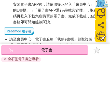
安裝電子書APP後，請依照提示登入「會員中心」→「我
家，再到十七世紀晚期歐洲的運河泡沫，為了政治與經濟利益，
人類投入龐大的資源管理河流。因此，如果我們想要了解人類干
的E書櫃」→「電子書APP通行碼/載具管理」，取得通行
預複雜自然系統使其符合人類與國家目的的歷史，那麼河流管理
碼再登入下載您所購買的電子書。完成下載後，點選任一
的故事，將是用來衡量人類中心論的理想指標。
書籍即可開始離線閱讀。
請至會員中心→電子書服務「我的e書櫃」領取複製『兌換
碼』至電子書服務商Readmoo進行兌換。
電子書
退換貨須知：
※ 金石堂電子書怎麼看
因版權保護，您在金石堂所購買的電子書僅能以金石堂專屬
的閱讀軟體開啟閱讀，無法以其他閱讀器或直接下載檔案。
依據「消費者保護法」第19條及行政院消費者保護處公告之
「通訊交易解除權合理例外情事適用準則」，非以有形媒介
提供之數位內容或一經提供即為完成之線上服務，經消費者
事先同意始提供。（如：電子書、電子雜誌、下載版軟體、
虛擬商品…等），
不受「網購服務需提供七日鑑賞期」的限
制
。為維護您的權益，建議您先使用「試閱」功能後再付款
購買。