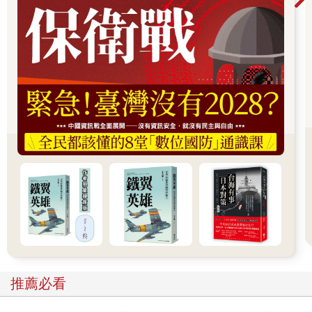
一條河擁有不同的特定利益。對水文工程師來說，河流代表可以
興建水壩發電，或應該興建堤防與溢洪道來保護有價值的地產。
對公衛專家來說，河流代表可以提供飲用水給沿岸居民。對於在
氾濫平原耕種的農民來說，河流除了是重要的灌溉水源，也能帶
來有養分的沉積物。對商人與船運公司來說，河流代表可以航行
的通衢大道，使人可以運送貨物到上下游。對製革廠、水泥廠或
化學工業來說，河流可能只是一個方便而且免費的汙水排放系
統。上述這些說法，或多或少都把流動的河水當成一種可以用來
獲利的資源，或者說得好聽一點，可以為全人類帶來好處。
本書拒絕採取這種狹隘的人類中心主義觀點，主張用更寬廣的角
度理解河流。首先，我們堅持把河流視為各種生命形式的集合
體，有無數的生命仰賴河流存在並獲益。在這些生命形式中，智
人也是其中之一──或者說，智人只是其中之一。河流中還存在數
百萬種其他生命，包括生命短暫的昆蟲、水鳥、貽貝、魚類、氾
濫平原上的植物與樹木、長壽的淡水豚與斑真鮰。所以，如果我
們想像河流的所有公民組織議會，針對河流的狀況與命運進行辯
論，那麼人類將只是少數黨。3（我將在第五章試圖想像這樣的場
景，讓其他公民也有發聲的機會。）傳統上，我們對絕大多數河
流的理解，總是局限在河流的幹流上，也就是源頭以下的地區，
推薦必看
以及三角洲與分流以上的地區。這種習慣似乎來自於地圖繪製人
員的通行做法，他們總是將「河流」最大的流動部分標示出來，