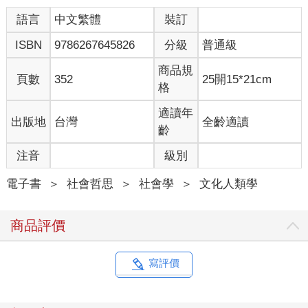
經大大提高河流的死亡率與發病率。
談到人的一生，我們會從人的壽命來思考，那麼談到河流的一
語言
中文繁體
裝訂
生，我們就應該擴大我們的時間透鏡，從「河流的時間」來思
ISBN
9786267645826
分級
普通級
考。我們預設的時間單位理應是河流的生命。一旦採取這種時間
尺度，我們的視角將完全不同於智人的思維模式，因為智人的時
商品規
間尺度頂多只有三個世代（我們的父母、自己與我們的子女）。
頁數
352
25開15*21cm
格
其他的實體，例如我們要談的河流，運作的時間尺度往往遠比人
類漫長，我們唯有採用它們的時間尺度才能了解。如果我們研究
適讀年
出版地
台灣
全齡適讀
的是其他生物的生命長度，例如魚類、昆蟲或鳥類，那麼我們的
齡
時間感也會成比例地縮短，除非我們研究的是整個物種的生命長
度。
注音
級別
因此，我們採取的時間透鏡往往取決於我們想了解的對象。在地
球長達長達四、五十億年的地質時間裡，世界上所有的河流都只
電子書
＞
社會哲思
＞
社會學
＞
文化人類學
是個嬰兒。如果我們依照尼爾‧舒賓（Neil Shubin）的圖表，把地
球的歷史成比例縮減到只有一年，一月一日代表大霹靂（Big
商品評價
Bang），而十二月三十一日的午夜代表現在，那麼直到六月為
止，地球上只有單細胞微生物，如藻類、細菌與變形蟲。2最初的
人類出現在十二月三十一日。大多數河流直到末次冰盛期由盛轉
寫評價
衰之時，才轉變成我們今日熟悉的面貌，時間大概距今二萬年
前。在那之前，地球上絕大多數的水都鎖在極地冰帽裡，海平面
也比現在低得多（大約低一百二十公尺），許多河流從現在的角