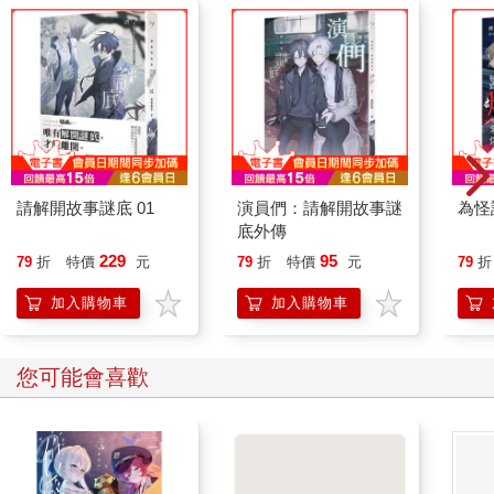
接著上溯直到冰川、湖泊或泉水為止，然後將此地標示為河源。
為了追溯尼羅河、湄公河或亞馬遜河的源頭而死亡的帝國探險家
人數，幾乎與率先攀登世界最高峰而死亡的人數不相上下。此
外，在河源的判定上，不僅長度最長的上流支流可以成為河源，
連水量最大的上流支流也可以成為河源。簡單地說，河流從哪裡
「開始」，完全是主觀判斷。
如果我們認為河流是所有仰賴流水、淤泥、黏土與砂礫（所
有這些元素我們都稱之為河流）的生命形式的集合體，那麼我們
請解開故事謎底 01
演員們：請解開故事謎
為怪
對於河流的概念，就必須包含河流的所有上流支流與三角洲分
底外傳
流。這些支流分流構成了整個流水與氾濫平原系統，許多仰賴河
229
95
79
折
特價
元
79
折
特價
元
79
折
流的生命形式也在眾多水路之間遷徙，並且依賴洪水脈動取得營
養與進行繁殖。這些事實需要一個有系統的觀點。河流不能當成
加入購物車
加入購物車
樹幹來理解，而應該當成植物，我們要了解植物，就必須考慮植
物的葉子與根，還有植物所需的養分，養分在植物內部流動，使
植物各部分連繫成一個整體。
您可能會喜歡
從生物的角度來看，河流整體包含了支流、濕地、氾濫平原、回
水區、漩渦、週期性的沼澤地，這意味著貨真價實的生物形式走
廊。距離河流與氾濫平原愈遠，生物的生命濃度下降得愈劇烈。
這種下跌的現象不僅發生在生活在水裡或水邊的魚類、雙殼貝
類、水鳥與烏龜身上，也發生在仰賴生物多樣性以獲取營養的河