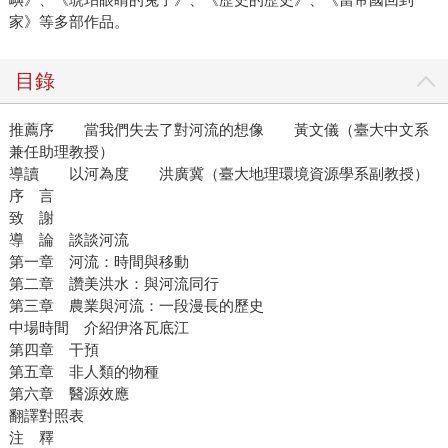
家》等多部作品。
目錄
推薦序 當我們失去了對河流的想像 黃文儀（臺大中文系
兼任助理教授）
導讀 以河為度 洪廣冀（臺大地理環境資源學系副教授）
序 言
致 謝
導 論 談談河流
第一章 河流：時間與移動
第二章 讚美洪水：與河流同行
第三章 農業與河流：一段漫長的歷史
中場時間 介紹伊洛瓦底江
第四章 干預
第五章 非人類的物種
第六章 醫源效應
翻譯對照表
注 釋