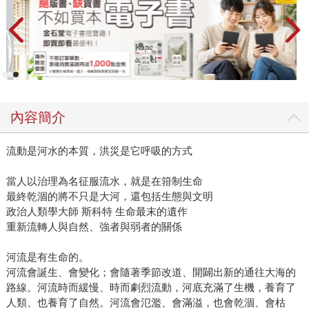
內容簡介
流動是河水的本質，洪災是它呼吸的方式
當人以治理為名征服流水，就是在箝制生命
最終乾涸的將不只是大河，還包括生態與文明
政治人類學大師 斯科特 生命最末的遺作
重新流轉人與自然、強者與弱者的關係
河流是有生命的。
河流會誕生、會變化；會隨著季節改道、開闢出新的通往大海的
路線。河流時而緩慢、時而劇烈流動，河底充滿了生機，養育了
人類、也養育了自然。河流會氾濫、會滿溢，也會乾涸、會枯