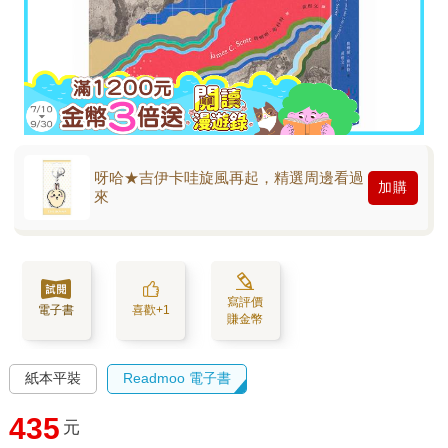
呀哈★吉伊卡哇旋風再起，精選周邊看過
加購
來
寫評價
電子書
喜歡+1
賺金幣
紙本平裝
Readmoo 電子書
435
元