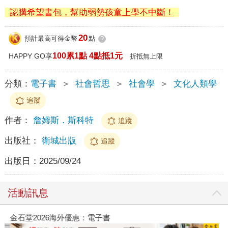
認購希望書包，幫助弱勢孩童上學不中斷！
20
預計最高可得金幣
點
?
100累1點 4點抵1元
HAPPY GO享
折抵無上限
分類：
電子書
＞
社會哲思
＞
社會學
＞
文化人類學
追蹤
作者：
詹姆斯．斯科特
追蹤
出版社：
衛城出版
追蹤
出版日：
2025/09/24
活動訊息
金石堂2026海外優惠：電子書