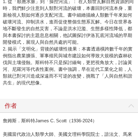
1. 從「順應水脈」到「操控河流」： 在人類世瓦解自然資源的同
時，我們鮮少注意到人類對河流的破壞，本書回到河流本身，重
新檢視人類如何逐步支配河流。書中細緻描繪人類數千年來如何
破壞河流、抑制洪水，進而促使整個生態系瓦解。今日在世界各
地不斷發生的自然災害，不論是洪水氾濫、生態多樣性降低，都
與本書探討的主題息息相關，他試圖探討伊洛瓦底河流域的早期
開發模式，展現人與自然共處的可能。
2. 揭示「文明化」背後的破壞性後果：本書透過橫跨數千年的實
例指出農業擴張、軍事殖民與城市建設如何導致大規模的森林砍
伐與土壤侵蝕。斯科特不只是探討緬甸，更把視角放大，討論黃
河、尼羅河等代表性案例。書中強調，早在近代工業化之前，人
類就已對河川造成深遠而不可逆的改變，挑戰了「人與自然和諧
共生」的現代想像。
作者
詹姆斯．斯科特James C. Scott（1936-2024）
美國當代政治人類學大師、美國文理科學院院士，諳法文、馬來