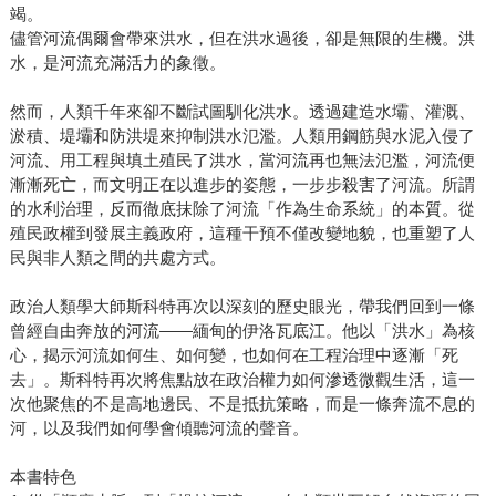
竭。
儘管河流偶爾會帶來洪水，但在洪水過後，卻是無限的生機。洪
水，是河流充滿活力的象徵。
然而，人類千年來卻不斷試圖馴化洪水。透過建造水壩、灌溉、
淤積、堤壩和防洪堤來抑制洪水氾濫。人類用鋼筋與水泥入侵了
河流、用工程與填土殖民了洪水，當河流再也無法氾濫，河流便
漸漸死亡，而文明正在以進步的姿態，一步步殺害了河流。所謂
的水利治理，反而徹底抹除了河流「作為生命系統」的本質。從
殖民政權到發展主義政府，這種干預不僅改變地貌，也重塑了人
民與非人類之間的共處方式。
政治人類學大師斯科特再次以深刻的歷史眼光，帶我們回到一條
曾經自由奔放的河流——緬甸的伊洛瓦底江。他以「洪水」為核
心，揭示河流如何生、如何變，也如何在工程治理中逐漸「死
去」。斯科特再次將焦點放在政治權力如何滲透微觀生活，這一
次他聚焦的不是高地邊民、不是抵抗策略，而是一條奔流不息的
河，以及我們如何學會傾聽河流的聲音。
本書特色