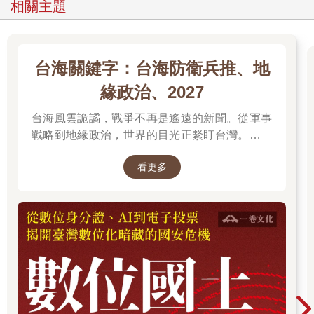
相關主題
度來看不過是涓滴細流。之後，伴隨而來長達六千年的劇烈融水
脈動（meltwater pulse）讓海平面上升大約一百公尺，形成巨大
的海灣或湖泊，淹沒了許多低窪的河流三角洲，包括伊洛瓦底江
三角洲。隨後陸地因為不再負擔冰河的重量而隆起，加上沉積物
台海關鍵字：台海防衛兵推、地
的沉積與海平面稍微下降，產生了我們今日熟悉的河流樣貌。另
一個判斷的例子是北美洲的聖羅倫斯河（St. Lawrence River）。
緣政治、2027
聖羅倫斯河今日的形式，源自於冰封的阿格西湖（Lake
台海風雲詭譎，戰爭不再是遙遠的新聞。從軍事
Agassiz）與勞倫泰冰蓋（Laurentide ice sheet）迅速融化，導致
原本被冰川重壓的陸地反彈上升。大約一萬年前，冰川融冰產生
戰略到地緣政治，世界的目光正緊盯台灣。我們
的巨大脈動往東沿著地質斷層線傾洩而下，這條斷層線就是今日
無法選擇風暴是否到來，但可以選擇用知識面對
聖羅倫斯河的河道。一些地質學家認為，這場重大的氣候學事件
看更多
未來。
導致海平面驟升一到三公尺，造成史無前例的洪水，也讓北大西
洋氣候更加嚴寒。類似的例子還有很多。重點是，從地質學來
說，此時許多河流仍處於萌芽階段。與人類的生命相比，這些河
流幾乎是長生不老，然而與整個物種相比，河流卻遠比我們年輕
許多。
那麼，究竟什麼是河流？對絕大多數讀者來說，包括我在內，提
到一條河的名字，例如密西西比河與尼羅河，總會想到地圖上標
示的河流河道，從源頭開始，穿過陸地，最後注入大海，前提是
如果這條河「乖巧」的話。透過不同專家的透鏡，我們會會發現