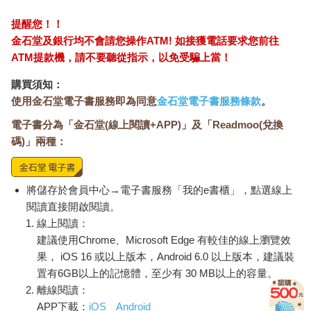
我覺得可以把河流的運作方式想像成一棵枝繁葉茂的大樹，只是
兩者的運作方式是相反的。植物是藉由毛細現象來對抗重力，但
提醒您！！
流域的運作完全仰賴重力。植物的根部靠著數百萬根菌根連結，
金石堂及銀行均不會請您操作ATM! 如接獲電話要求您前往
收集必需的養分供植物生長與繁殖。從功能來看，這些菌根就像
ATM提款機，請不要聽從指示，以免受騙上當！
流域中的數百萬個潮濕地，緩慢地聚集與傳送蘊涵養分的水到溪
流與支流，然後匯入幹流、分流，最終注入大海。植物的葉子與
購買須知：
果實也像豐饒而肥沃的氾濫平原（無論有沒有被開墾），將整個
使用金石堂電子書服務即為同意
金石堂電子書服務條款
。
流域的養分匯聚，支撐起河流生命的豐富性。
電子書分為「金石堂(線上閱讀+APP)」及「Readmoo(兌換
*
碼)」兩種：
河流可以「幫助我們理解很多事」。對人類中心論與大加速感興
趣的人，河流是醒目的例證，顯示人類試圖控制與馴化自然過程
將儲存於會員中心→電子書服務「我的e書櫃」，點選線上
將造成什麼結果。事實上，我們至今仍無法完全理解自然的複雜
閱讀直接開啟閱讀。
與多變。十九世紀中葉，喬治‧伯金斯‧馬許（George Perkins
線上閱讀：
Marsh）在他的作品《人與自然》（Man and Nature）中提出了
建議使用Chrome、Microsoft Edge 有較佳的線上瀏覽效
非常有先見之明地提出河流是人類影響自然系統的第一個例證。4
果， iOS 16 或以上版本，Android 6.0 以上版本，建議裝
各地的氾濫平原是人類早期文明的生產中心。管理氾濫平原、提
置有6GB以上的記憶體，至少有 30 MB以上的容量。
升灌溉水利、控制洪水與運送貨物（特別是木材），成為治理國
離線閱讀：
家的首要之務。因此，當人類最初努力馴服這個野蠻的自然世界
APP下載：
iOS
Android
時，他們的焦點就是河流。從羅馬的輸水道，到漢朝的水利專