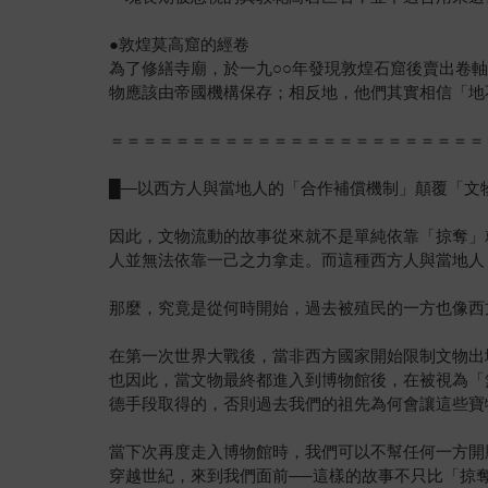
●敦煌莫高窟的經卷
為了修繕寺廟，於一九○○年發現敦煌石窟後賣出卷
物應該由帝國機構保存；相反地，他們其實相信「地
＝＝＝＝＝＝＝＝＝＝＝＝＝＝＝＝＝＝＝＝＝＝＝
█—以西方人與當地人的「合作補償機制」顛覆「文
因此，文物流動的故事從來就不是單純依靠「掠奪」
人並無法依靠一己之力拿走。而這種西方人與當地人
那麼，究竟是從何時開始，過去被殖民的一方也像西
在第一次世界大戰後，當非西方國家開始限制文物出
也因此，當文物最終都進入到博物館後，在被視為「
德手段取得的，否則過去我們的祖先為何會讓這些寶
當下次再度走入博物館時，我們可以不幫任何一方開
穿越世紀，來到我們面前──這樣的故事不只比「掠