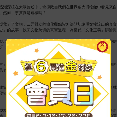
逐漸深植在大眾論述中，會導致當我們在世界各大博物館中看見來自
。然而，事實真是這樣嗎？
拯救」了文物，二元對立的簡化觀點皆無法貼切說明文物流出的真實
史」的故事，找回文物跨境的真實過程，為當代「文化正義」辯論提
發現所有試圖黑白分明的善惡敘事，常常忽略了當年那些古物被帶離
訝：
官」！對當地人來說早已失去神聖性的石像，是吸引一個全球帝國將
民們甚至「歡呼」了起來。
建築用途早已多次轉變。也因此，當十九世紀初，額爾金伯爵從衛城
侵犯的象徵，只因為他們自己也經常把斷垣殘壁當成自家的建材。
盟友，頒布敕令允許英國領事移走古代文物作為贈禮。英國選擇搬走
禮。只要用「石頭」就可以維持與英國的友好關係，這筆交易在帕夏