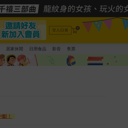
0
登入/註冊
電
居家休閒
日用食品
影音
售票
中斷！