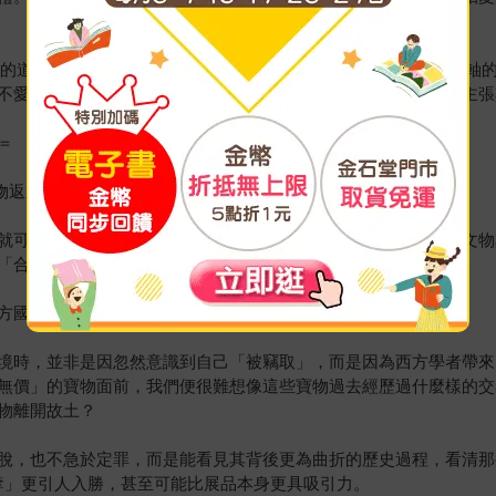
軸的道士王圓籙，招致了後世罵名。但在當時，即便接受王餽贈卷軸
不愛寶」，大地並不吝嗇蘊藏的寶藏出土，換言之，發現者便能主張
＝
物返還論」！
就可以解釋。事實上，除了極少數藏品來自戰爭掠奪，絕大多數文物
「合作補償」的機制，今日卻常被評論家所忽略。
方國家一樣，將藝術品和古物視為無價之寶？
境時，並非是因忽然意識到自己「被竊取」，而是因為西方學者帶來
無價」的寶物面前，我們便很難想像這些寶物過去經歷過什麼樣的交
物離開故土？
脫，也不急於定罪，而是能看見其背後更為曲折的歷史過程，看清那
奪」更引人入勝，甚至可能比展品本身更具吸引力。