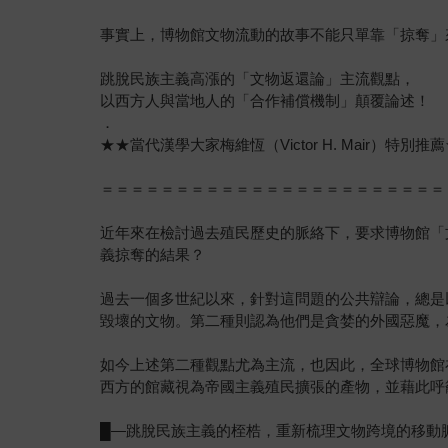
事實上，博物館文物流動的故事不能只單靠「掠奪」
跳脫民族主義高漲的「文物返還論」主流觀點，
以西方人與當地人的「合作補償機制」顛覆論述！
．
★★當代漢學大家梅維恆（Victor H. Mair）特別推
＝＝＝＝＝＝＝＝＝＝＝＝＝＝＝＝＝＝＝＝＝＝＝
近年來在檢討過去殖民歷史的脈絡下，要求博物館「
義掠奪的結果？
過去一個多世紀以來，針對這問題的公共辯論，總是
毀壞的文物。第二種則認為他們是貪婪的外國惡魔，
如今上述第二種觀點尤為主流，也因此，全球博物館
西方的館藏視為帝國主義殖民擴張的產物，並藉此呼
█—跳脫民族主義的桎梏，重新梳理文物跨境的移動