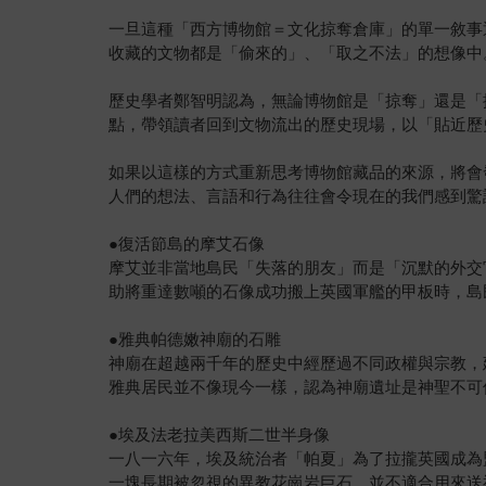
一旦這種「西方博物館＝文化掠奪倉庫」的單一敘事
收藏的文物都是「偷來的」、「取之不法」的想像中
歷史學者鄭智明認為，無論博物館是「掠奪」還是「
點，帶領讀者回到文物流出的歷史現場，以「貼近歷
如果以這樣的方式重新思考博物館藏品的來源，將會
人們的想法、言語和行為往往會令現在的我們感到驚
●復活節島的摩艾石像
摩艾並非當地島民「失落的朋友」而是「沉默的外交
助將重達數噸的石像成功搬上英國軍艦的甲板時，島
●雅典帕德嫩神廟的石雕
神廟在超越兩千年的歷史中經歷過不同政權與宗教，
雅典居民並不像現今一樣，認為神廟遺址是神聖不可
●埃及法老拉美西斯二世半身像
一八一六年，埃及統治者「帕夏」為了拉攏英國成為
一塊長期被忽視的異教花崗岩巨石，並不適合用來送