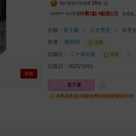
15
預計最高可得金幣
點
?
100累1點 4點抵1元
HAPPY GO享
折抵無
分類：
電子書
＞
人文歷史
＞
世界
作者：
鄭智明
追蹤
出版社：
二十張出版
追蹤
?
出版日：
2025/10/01
加購
電子書
※ 本商品會員日滿額金幣加碼回饋最高15倍