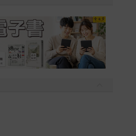
吃一點〉第二波
金石堂2026海