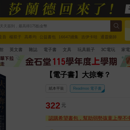
圭吾
楊双子
高希均
公益書包
16647續集
吉伊卡哇
通靈藥師
路邊攤新作
馬斯克
玩具總動員5
超慢跑
館
英文書
雜誌
電子書
文具
玩具親子
3C電玩
家
【電子書】大掠奪？
紙本平裝
Readmoo 電子書
322
元
認購希望書包，幫助弱勢孩童上學不