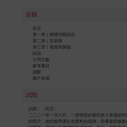
目錄
．前言
．第一章｜贈禮與戰利品
．第二章｜交易商
．第三章｜發掘與探險
．結語
．引用文獻
．參考書目
．謝辭
．圖片來源
試閱
試閱：〈前言〉
二〇二一年一月六日，一群憤怒的暴民衝入華盛頓特
的照片，他的臉帶著紅色顏料的痕跡、掛著柴郡貓般