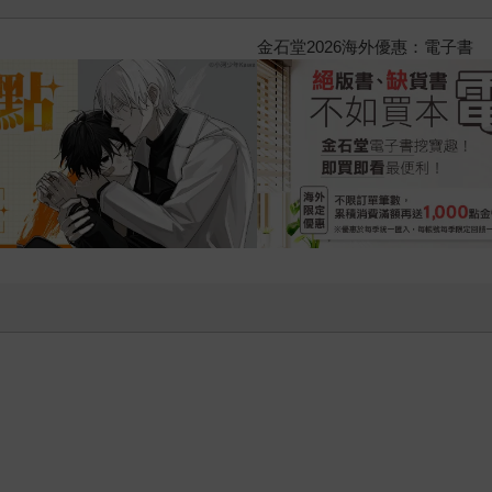
2026金石堂暑假漫博〈你好，我