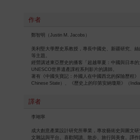
作者
鄭智明（Justin M. Jacobs）
美利堅大學歷史系教授，專長中國史、新疆研究、絲
等主題。
經營講述東亞歷史的播客「超越華夏：中國與日本的大學歷史課」（Beyo
UNESCO世界遺產課程系列影片的講師。
著有《中國失寶記：外國人在中國西北的探險歷程》（The Compensa
Chinese State）、《歷史上的印第安納瓊斯》（Indiana 
譯者
李翊寧
成大創意產業設計研究所畢業，專攻藝術史與圖文研
文雜誌與平台。喜歡閱讀、散步、旅行與美食。譯作賜教、工作邀