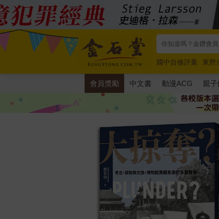
國中自修評量
東野
唯紅花綻放
奧德賽
會員獎勵
中文書
動漫ACG
親子