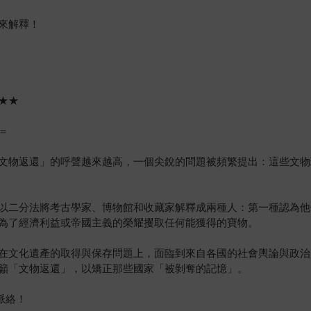
來解釋！
薦★★
＝
文物返還」的呼聲越來越高，一個尖銳的問題被頻繁提出：這些文物
以二分法將考古學家、博物館和收藏家解釋成兩種人：第一種認為他
為了經濟利益或帝國主義的榮耀攫取任何能獲得的寶物。
在文化遺產的取得與保存問題上，面臨到來自各國的社會輿論與政治
籲「文物返還」，以矯正那些國家「被剝奪的記憶」。
脈絡！