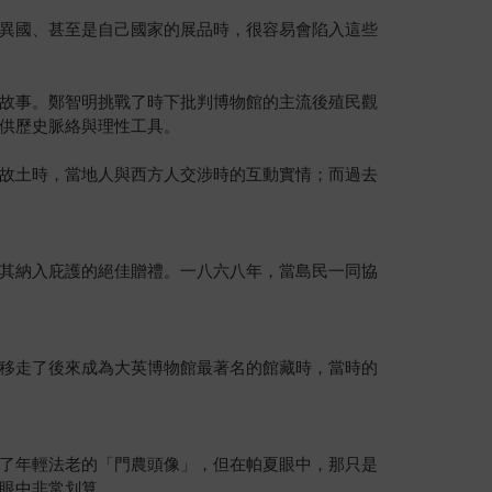
異國、甚至是自己國家的展品時，很容易會陷入這些
故事。鄭智明挑戰了時下批判博物館的主流後殖民觀
供歷史脈絡與理性工具。
故土時，當地人與西方人交涉時的互動實情；而過去
其納入庇護的絕佳贈禮。一八六八年，當島民一同協
移走了後來成為大英博物館最著名的館藏時，當時的
了年輕法老的「門農頭像」，但在帕夏眼中，那只是
眼中非常划算。