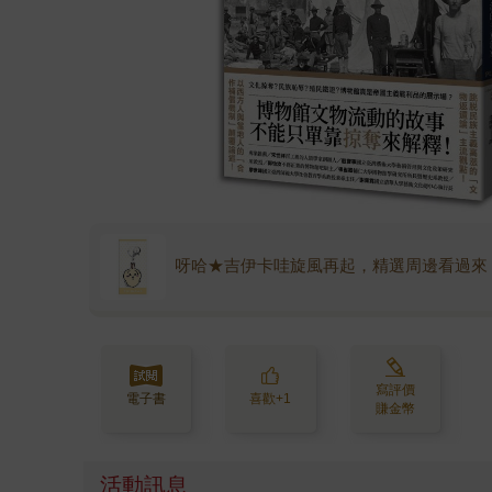
呀哈★吉伊卡哇旋風再起，精選周邊看過來
寫評價
電子書
喜歡+1
賺金幣
活動訊息