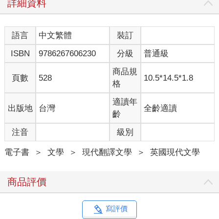
「是啊，先生，我們當然不希望發生這種事。」接待員說。
詳細資料
「我想也是。這可不是大家想在俱樂部看到的。我不想死在腳踏
墊上，也不想死在廁所裡。彼得斯，你還記得麥克福森上校就是
死在廁所嗎？」
語言
中文繁體
裝訂
「我記得，先生。那真是令人心痛啊。」
ISBN
9786267606230
分級
普通級
「是啊。」他沉默一下又說，「總之，那種死法我也不要。趕快
叫總管把墊子弄好，就說是我要求的。」
商品規
「沒問題，先生。」
頁數
528
10.5*14.5*1.8
格
老人走開了。我一直都在後面等著，因為接待員那邊有我的信。
他在窗口把信交給我，我匆匆翻了一下，隨口問道，「那是誰
適讀年
出版地
台灣
全齡適讀
啊？」
齡
他說，「先生，那位是哈爾德先生。」
「他好像很在意自己的下半生呢。」
注音
級別
接待員並沒有笑。「是的，先生。很多上了年紀的人講話都是那
樣。哈爾德先生已經在我們的俱樂部很多年了。」
電子書
＞
文學
＞
現代翻譯文學
＞
英國現代文學
我變得恭謹了一點，「是嗎？我不記得在這兒見過他。」
「他前幾個月好像都在國外，先生。但這趟回來，他看起來老了
商品評價
很多，身體恐怕也不太行了。」
我轉身走開，「這場天殺的戰爭對他這把年紀的人來說很辛
苦。」
寫評價
「是的，先生。確實如此。」