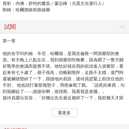
賞析：內佛．舒特的魔笛／廖志峰（允晨文化發行人）
附錄：哈爾德旅程路線圖
試閱
第一章
他的名字叫約翰．辛尼．哈爾德，是我在倫敦一間俱樂部的會
員。有天晚上八點左右，我到俱樂部吃晚餐，因為開了一整天關
於戰爭的會議而疲憊不堪。他恰好就在我的前頭進入俱樂部，看
起來有七十歲了，個子很高，但略顯憔悴，走路不太穩，進門時
還被腳踏墊絆了一下，踉蹌地向前跌，接待員趕緊上前扶住他的
手肘。 他低頭打量那塊墊子，用雨傘戳了戳。「該死的東西，勾
到我腳趾了⋯⋯謝謝你啊，彼得斯。我看我是老囉。」
接待員露出笑容，「好幾位先生最近都絆了一下，我前幾天才跟
總管說呢。」
「哦，那就再跟他說一次，說到他處理好為止。總有一天你會發
看更多
現我摔死在你腳邊。你可不希望發生這種事，對吧？」他略帶戲
謔地微笑著。