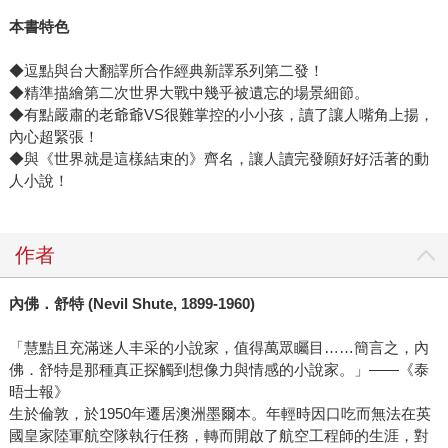
本書特色
◆逗點與台大翻譯所合作經典新譯系列第二發！
◆精準描繪第二次世界大戰中幾乎被遺忘的場景細節。
◆有點嚴肅的老爺爺VS很難掌控的小小孩，讀了讓人嘴角上揚，
內心超緊張！
◆與《世界就是這樣結束的》齊名，讓人讀完發願好好活著的動
人小說！
作者
內佛．舒特 (Nevil Shute, 1899-1960)
「慧黠且充滿迷人丰采的小說家，值得萬眾矚目……簡言之，內
佛．舒特是那種真正探觸到想像力與情感的小說家。」——《泰
晤士報》
生於倫敦，於1950年遷居澳洲墨爾本。年輕時因口吃而無法在英
國皇家陸軍航空隊執行任務，轉而開啟了航空工程師的生涯，對