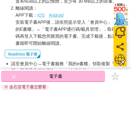
置有6GB以上的記憶體，至少有 30 MB以上的容量。
「我猜你有車吧？」
離線閱讀：
「沒有，」他說，「我沒車。我開車技術不太好，而且幾年前就
APP下載：
iOS
Android
不得不放棄，視力不行了。」
安裝電子書APP後，請依照提示登入「會員中心」→「我
「那你是什麼時候離開侏羅省？」我問。
的E書櫃」→「電子書APP通行碼/載具管理」，取得通行
他想了一會兒。「六月十一日，」他最終開口說，「應該就是那
碼再登入下載您所購買的電子書。完成下載後，點選任一
天。」
書籍即可開始離線閱讀。
我困惑地皺起眉頭，「鐵路的狀況還好嗎？」因為工作使然，我
聽了不少那幾週法國的情況。
他笑了笑，若有所思地說。「狀況不太好。」
請至會員中心→電子書服務「我的e書櫃」領取複製『兌換
「那你是怎麼離開那裡的？」
他說，「我走了很長的一段路。」
碼』至電子書服務商Readmoo進行兌換。
電子書
就在他說話的當下，外頭傳來一連串規律的轟隆聲，似乎在一英
退換貨須知：
里外有四顆炸彈接連落下。這棟堅固的建築物稍微晃了晃，地板
※ 金石堂電子書怎麼看
因版權保護，您在金石堂所購買的電子書僅能以金石堂專屬
和窗戶都嘎吱作響。我們緊繃不動地等待。接著，警笛的呼嘯聲
的閱讀軟體開啟閱讀，無法以其他閱讀器或直接下載檔案。
此起彼落，也聽見尖銳的砲火聲從公園傳來。敵人再次發動攻
依據「消費者保護法」第19條及行政院消費者保護處公告之
擊。
「通訊交易解除權合理例外情事適用準則」，非以有形媒介
「該死，」我咒罵著，「現在怎麼辦？」
老先生頗有耐心地微笑，「我要留在原地。」
提供之數位內容或一經提供即為完成之線上服務，經消費者
這麼做有其道理。雖然為了貪圖舒適而逞強是愚蠢之舉，但我們
事先同意始提供。（如：電子書、電子雜誌、下載版軟體、
頭上還有三層堅固的樓層。當然，我們也討論了一番，並研究起
虛擬商品…等），
不受「網購服務需提供七日鑑賞期」的限