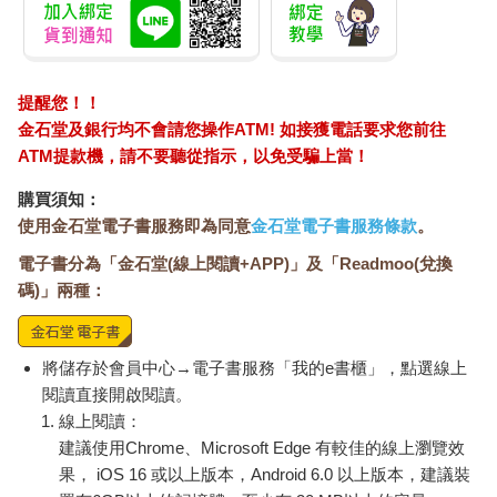
靜謐的房間裡休息。不久後，他說，「我今年夏天想去河邊，就
想試試用溼毛鉤釣魚。應該滿好玩的。你要曉得魚群會去哪裡覓
食，可不只是拿毛鉤到處亂碰這麼簡單，要放對地方才行，就像
放乾毛鉤一樣謹慎。」
提醒您！！
「要有策略。」我說。
「說得好。策略其實都一樣的。」
金石堂及銀行均不會請您操作ATM! 如接獲電話要求您前往
對話又出現一陣頗為自在的停頓。沒隔多久，我說，「只是恐怕
ATM提款機，請不要聽從指示，以免受騙上當！
要再過一段時間才能去那裡釣魚了。」到頭來，竟然是我開啟了
購買須知：
戰爭的話題，避而不談還真難。
使用金石堂電子書服務即為同意
金石堂電子書服務條款
。
他說，「是啊，真可惜。之前，我在那裡的河水變得適合釣魚前
就必須先走了。那裡在五月底以前都沒什麼魚可以釣，河水很混
電子書分為「金石堂(線上閱讀+APP)」及「Readmoo(兌換
濁，水位也太滿——因為融雪嘛，你也知道的。但到了八月又是
碼)」兩種：
枯水期，沒辦法釣，天氣也太熱。六月中是最適合的時節。」
我側過頭，「你今年去過那裡嗎？」因為他隨口提起的五月底，
正是德軍從荷蘭和比利時大舉入侵法國，而英軍也正在進行敦克
將儲存於會員中心→電子書服務「我的e書櫃」，點選線上
爾克大撤退的時候，法軍那時則被逼回巴黎和更遠的地區。五月
閱讀直接開啟閱讀。
底似乎不是老人家到法國中部釣魚的最佳時機。
線上閱讀：
他說，「我是四月去的，原本預計整個夏天都要待在那裡，後來
卻得離開。」
建議使用Chrome、Microsoft Edge 有較佳的線上瀏覽效
我帶著些許笑意注視著他，「回家路上有沒有什麼狀況？」
果， iOS 16 或以上版本，Android 6.0 以上版本，建議裝
「沒有，」他說，「還好。」