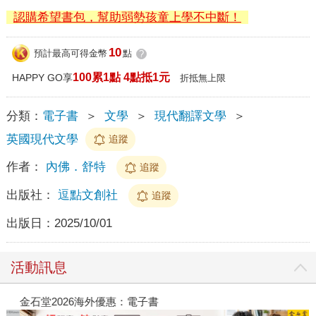
認購希望書包，幫助弱勢孩童上學不中斷！
10
預計最高可得金幣
點
?
100累1點 4點抵1元
HAPPY GO享
折抵無上限
分類：
電子書
＞
文學
＞
現代翻譯文學
＞
英國現代文學
追蹤
作者：
內佛．舒特
追蹤
出版社：
逗點文創社
追蹤
出版日：
2025/10/01
活動訊息
金石堂2026海外優惠：電子書