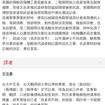
英國的飛船與飛機工業貢獻良多。二戰期間加入皇家海軍志願後
備隊，而後又在多種武器研發部協助開發祕密武器。英國戰時宣
傳部曾派遣他於諾曼地登陸戰役中擔任通訊記者。
具備軍事專業的舒特，擅長以細膩視角觀察描寫社會各階層的人
物，筆調清晰、情節明快，創作題材涉及階級、種族與宗教，也
包括愛情。受二戰期間兒童流離失所的悲劇所震懾，舒特化用了
描述神祕人以魔笛誘拐兒童出走的德國傳說《哈梅爾的花衣魔笛
手》，寫成小說《花衣吹笛手》，以年邁紳士不怕危難、解救戰
爭兒童的故事，提醒當代讀者銘記愛與信念之重，在必要時刻做
正確的決定，勇往直前。
譯者
王立柔
台大中文系、台大翻譯碩士學位學程畢業。曾任《新頭殼》、
《風傳媒》及《報導者》文字記者。現為自由工作者，從事新
聞、翻譯、口述影像撰稿及創意寫作。對許多事物都抱持濃厚的
興趣，經常懷疑自己是「技多而不精」的梧鼠，期許有一天能變
種為「技多且精」的珍禽異獸。