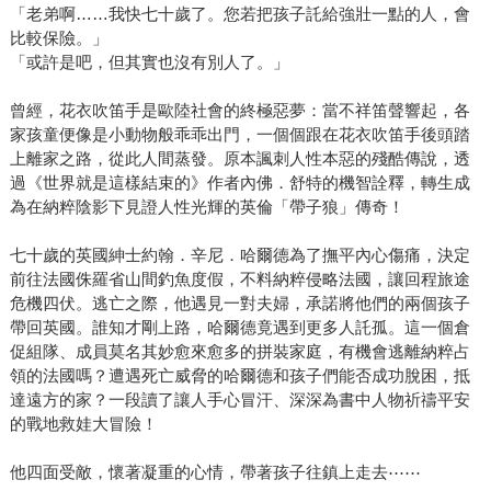
「老弟啊……我快七十歲了。您若把孩子託給強壯一點的人，會
比較保險。」
「或許是吧，但其實也沒有別人了。」
曾經，花衣吹笛手是歐陸社會的終極惡夢：當不祥笛聲響起，各
家孩童便像是小動物般乖乖出門，一個個跟在花衣吹笛手後頭踏
上離家之路，從此人間蒸發。原本諷刺人性本惡的殘酷傳說，透
過《世界就是這樣結束的》作者內佛．舒特的機智詮釋，轉生成
為在納粹陰影下見證人性光輝的英倫「帶子狼」傳奇！
七十歲的英國紳士約翰．辛尼．哈爾德為了撫平內心傷痛，決定
前往法國侏羅省山間釣魚度假，不料納粹侵略法國，讓回程旅途
危機四伏。逃亡之際，他遇見一對夫婦，承諾將他們的兩個孩子
帶回英國。誰知才剛上路，哈爾德竟遇到更多人託孤。這一個倉
促組隊、成員莫名其妙愈來愈多的拼裝家庭，有機會逃離納粹占
領的法國嗎？遭遇死亡威脅的哈爾德和孩子們能否成功脫困，抵
達遠方的家？一段讀了讓人手心冒汗、深深為書中人物祈禱平安
的戰地救娃大冒險！
他四面受敵，懷著凝重的心情，帶著孩子往鎮上走去⋯⋯