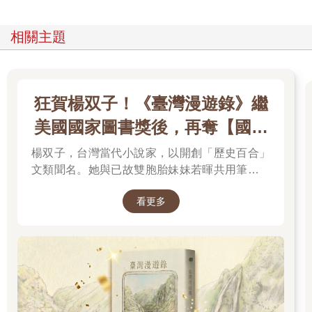
我進入俱樂部，把防毒面罩掛在鉤子上，再把手槍皮套也解下來
掛上去，帽子蓋在最外面。我晃過去查看自動收報機的最新消
相關主題
息，不好也不壞。我們的空軍仍在德國魯爾區大展神威，羅馬尼
亞繼續與鄰國爭鬥不休。法國失守的這幾個月來，局勢一直都是
如此。
我到餐廳享用晚餐時，哈爾德已經在那裡了，除了我們之外沒什
狂賀楊双子！《臺灣漫遊錄》繼
麼人。他的侍者年紀和他差不多大，在哈爾德用餐時站在桌旁和
他聊天。兩人的對話自然而然傳入我耳中。他們在談論板球，重
美國國家圖書獎後，再奪【國際
溫一九二五年的對抗賽。
布克獎】
我獨自用餐，所以比哈爾德更早吃完。到櫃檯結帳時，我問收銀
楊双子，台灣當代小說家，以開創「歷史百合」
員，「那邊那位侍者叫什麼名字？」
文類聞名。她與已故雙胞胎妹妹若暉共用筆名，
「應該是傑克森？先生？」
承載兩人的文學夢想，將嚴謹的日治歷史考據融
「對，就是他。他在這裡多久了？」
看更多
入女性同性情誼。其長篇小說《臺灣漫遊錄》透
「噢，非常久了，可以說一輩子都在這裡。我記得應該是一八九
過鐵道旅行與地道美食探討文化階級，英譯本陸
五年還是一八九六年來的。」
續斬獲美國國家圖書獎與英國國際布克獎，寫下
「那還真是久啊。」
華語文學歷史新紀錄，成功讓世界聽見台灣的身
他笑著找錢給我，「是啊，先生。但波爾森——他在這裡的時間
世。
更久。」
我去了樓上的吸菸室，駐足在擺滿期刊的桌前。當我漫不經心地
翻閱一本會員名冊，發現哈爾德在一八九六年就加入俱樂部了。