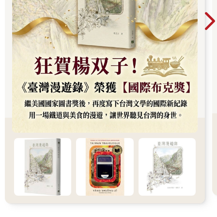
這麼說起來，這對主僕檔一起廝混了一輩子。
我拿了幾本有插圖的週刊，點了咖啡來喝，接著穿越房間，走向
俱樂部最舒適的那兩張並排椅子，準備閒散消磨一個鐘頭左右，
再回自己的公寓。幾分鐘後，我身邊傳來腳步聲。哈爾德彎下修
長的身軀坐進另一張椅子，一個男孩主動為他送上咖啡和白蘭
地。
不久，他輕聲開口，「在這個國家連一杯像樣的咖啡都喝不到，
實在是太奇怪了。就連這種俱樂部也泡不出好咖啡。」
我放下報紙。假如這位老先生想和我聊聊，我沒什麼意見。這一
整天我都在那間舊式辦公室工作，雙眼盯著報告、撰寫交接紀
錄。能摘下眼鏡休息一會兒感覺還不錯，我已經非常累了。
我摸索著口袋裡的眼鏡盒，「我有次聽一個賣咖啡的傢伙說，在
我們這種氣候，磨好的咖啡粉保存不了。可能是溼度之類的關
係。」
「磨好的咖啡粉不管在什麼氣候都會壞掉，」他的語氣相當篤
定，「直接買磨好的咖啡粉當然泡不出好咖啡。應該要買豆子，
要煮的時候再磨。但他們才不會這樣做呢。」
他又繼續談了一會兒諸如咖啡、菊苣咖啡之類的事。接著，話題
自然而然轉向白蘭地。他很讚賞俱樂部的白蘭地，「我曾經擁有
一家酒廠的股份。」他說，「很多年以前，在艾希特市。但上次
大戰過後沒多久就賣掉了。」