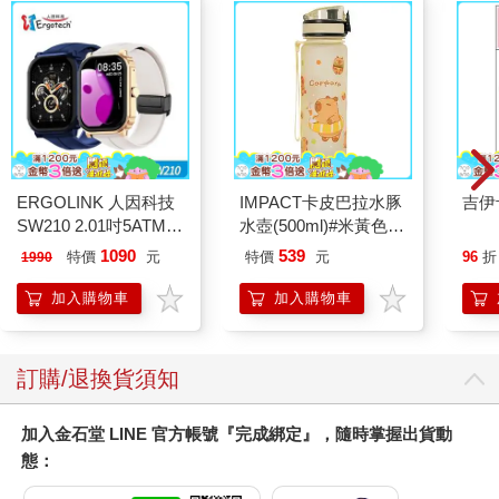
運，能夠有人聊聊戰爭以外的事。大多數男人的心思都縈繞在這
場戰爭或上一場戰爭，內心有股緊繃的衝動，使得對話一再回到
戰爭上。但是戰爭似乎早已遠離這名身材精瘦的老人，他的興趣
轉移到了比較和緩的主題。
很快地，我們聊起釣魚。他非常熱衷釣魚，我也有一點點經驗。
大多海軍軍官都會帶著一根釣竿和一把槍上船。我有些下午會在
岸邊釣魚，在世界各地許多地方都釣過，通常會因為用錯毛鉤而
以失敗收場。不過他可是個中好手，足跡遍布英倫諸島及歐洲許
ERGOLINK 人因科技
IMPACT卡皮巴拉水豚
吉伊
多地區。在以前那個年代，鄉村律師的生活並不緊湊。
SW210 2.01吋5ATM游
水壺(500ml)#米黃色
他談著釣魚和法國的事，讓我想起自己的一段經歷。「我在法國
泳心率血氧藍牙通話腕
IM00B18YL
1090
539
特價
元
特價
元
96
折
1990
看過幾個傢伙用某種怪好玩的飛蠅釣法，」我說，「他們會拿一
錶
支巨大的竹竿，大約二十五英尺長，在一端綁線——不用捲線
加入購物車
加入購物車
器，他們用的是溼毛鉤，然後在湍急的水裡來回拖行。」
他露出微笑。「沒錯，」他說，「他們就是這樣釣的。你是在哪
裡看到這種釣法？」
訂購/退換貨須知
「在熱克斯附近，」我說，「基本上是瑞士境內。」
他若有所思地露出微笑，「我對那裡很熟，真的很熟。」他說，
「聖克洛德。你知道聖克洛德嗎？」
加入金石堂 LINE 官方帳號『完成綁定』，隨時掌握出貨動
我搖搖頭，「我對侏羅省不熟悉。那是莫雷附近吧？對嗎？」
態：
「是的，離莫雷不遠。」他好一會兒沒說話。我們就這樣一起在