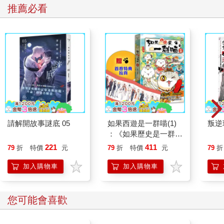
推薦必看
我猜他大概是這間俱樂部的美酒委員會成員。我說，「經營那種
生意一定很有趣。」
「噢，那當然。」他興致盎然地說，「好酒是一門有趣至極的學
問——有趣至極，這我可以保證。」
在這個挑高深長的房間裡，基本上只有我們兩人。我們放鬆地窩
在並排的椅中靜靜說著話，每一句話之間都停頓良久。在疲累的
時候，這種淺嚐輕啜的對話是一種享受，就像品味陳年白蘭地。
我說，「我小時候常常去艾希特市。」老先生說，「我對艾希特
市非常熟，在那裡住了四十年。」
「我叔叔在那附近一個叫史塔克羅斯的村莊有間房子。」然後我
說出叔叔的名字。
請解開故事謎底 05
如果西遊是一群喵(1)
叛逆
他微笑，「我替他代理過，我們是很好的朋友，但那是很久以前
：《如果歷史是一群
的事了。」
喵》作者最新力作，附
221
411
79
折
特價
元
79
折
特價
元
79
折
「替他代理過？」
【首卷特典】拉頁
「我的事務所替他代理過。我是弗爾傑姆斯與哈爾德律師事務所
加入購物車
加入購物車
的合夥人。」他追憶著往事，說了許多叔叔、家人的事情，還有
他的馬匹和佃戶。我們的對話變得愈來愈像獨白，偶爾會有一、
兩個字從我嘴裡溜出，讓他能繼續講下去。透過他沉靜的嗓音，
您可能會喜歡
我看見的是一段永不復返的時光，是我印象中的童年光景。
我平靜地躺進椅子抽菸，疲憊漸漸消散。這真是天上掉下來的好