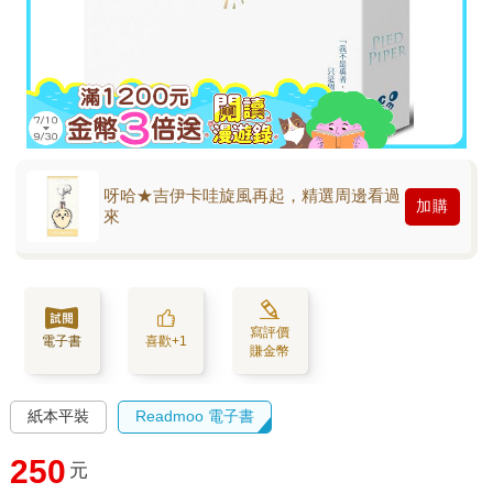
呀哈★吉伊卡哇旋風再起，精選周邊看過
加購
來
寫評價
電子書
喜歡+1
賺金幣
紙本平裝
Readmoo 電子書
250
元