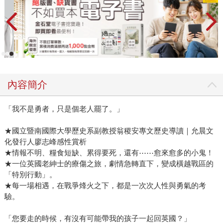
內容簡介
「我不是勇者，只是個老人罷了。」
★國立暨南國際大學歷史系副教授翁稷安專文歷史導讀｜允晨文
化發行人廖志峰感性賞析
★情報不明、糧食短缺、累得要死，還有⋯⋯愈來愈多的小鬼！
★一位英國老紳士的療傷之旅，劇情急轉直下，變成橫越戰區的
「特別行動」。
★每一場相遇，在戰爭烽火之下，都是一次次人性與勇氣的考
驗。
「您要走的時候，有沒有可能帶我的孩子一起回英國？」