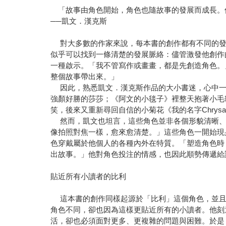
「故事由角色開始，角色也隨故事的發展而成長。
──凱文．漢克斯
對大多數的作家來說，每本書的創作都有不同的發
似乎可以找到一條清楚的發展脈絡：儘管激發他創作
一種啟示。「我不管寫作或畫畫，都是先創造角色。
整個故事帶出來。」
因此，熟悉凱文．漢克斯作品的大小書迷，心中一
強顏好勝的莎莎；《阿文的小毯子》裡整天抱著小毛
笑，後來又重新尋回自信的小菊花《我的名字Chrys
然而，凱文也坦言，這些角色並非各個形貌清晰、
像拍照對焦一樣，愈來愈清楚。」這些角色一開始現
色穿戴屬於他個人的各種內外在特質。「塑造角色時
出故事。」他對角色投注的情感，也因此順勢傳遞給
貼近所有小讀者的比利
這本書的創作同樣起源於「比利」這個角色，並且
角色不同，卻也因為這樣更貼近所有的小讀者。他刻
活，卻也必須面對更多、更複雜的問題與困難。於是