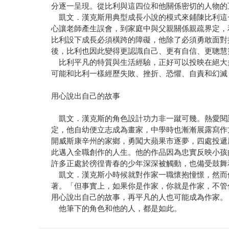
分逐一呈現。從比利與這四位和他關係密切的人物的
凱文．漢克斯用典型成長小說的模式來鋪陳比利這
心讓老師產生誤會，到家庭中與父親關係親疏界定，
比利設下成長必須橫跨的障礙，他除了必須勇敢面對
後，比利也因此變得更認識自己、更有自信、更聰慧
比利平凡的特質與生活經驗，正好可以投映在絕大
可能和比利一樣經歷失敗、挫折、恐懼、自責和幻滅
用心說出自己的故事
凱文．漢克斯的角色設計功力非一蹴可幾。熱愛閱
定，他自幼便立志成為畫家，中學時也漸漸展露寫作
開威斯康辛州的家鄉，勇闖大蘋果市逐夢，四處投遞履
此邁入全職創作的人生。他的作品因為忠實反映小孩
許多正處於徬徨青春的少年深深被觸動，也備受鼓舞
凱文．漢克斯小時候就對作家一職懷抱憧憬，然而
著。「但事實上，如果你是作家，你就是作家，不管
用心說出自己的故事，再平凡的人也可能成為作家。
他筆下的角色和他的人，都是如此。