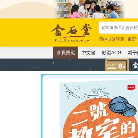
國中自修評量
東野
唯紅花綻放
奧德賽
會員獎勵
中文書
動漫ACG
親子