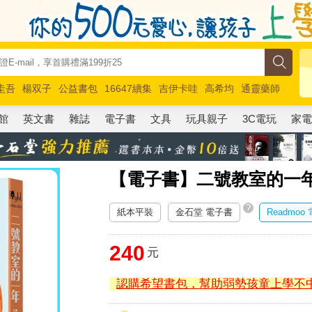
圭吾
楊双子
公益書包
16647續集
吉伊卡哇
高希均
通靈藥師
路邊攤新作
馬斯克
玩具總動員5
超慢跑
館
英文書
雜誌
電子書
文具
玩具親子
3C電玩
家
【電子書】二號教室的一年
?
紙本平裝
金石堂 電子書
Readmoo
240
元
認購希望書包，幫助弱勢孩童上學不