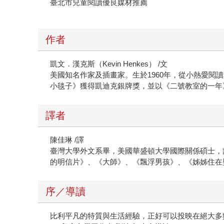
臺北市兒童閱讀優良媒材推薦
作者
凱文．漢克斯（Kevin Henkes） /文
美國知名作家及插畫家。生於1960年，從小熱愛
小毯子》獲得凱迪克銀牌獎，並以《二號教室的一年
譯者
陳佳琳 /譯
臺灣大學外文系畢，美國華盛頓大學國際關係碩士，
的明信片》、《大師》、《飄浮男孩》、《姊姊住在
序／導讀
比利平凡的特質與生活經驗，正好可以投映在絕大多