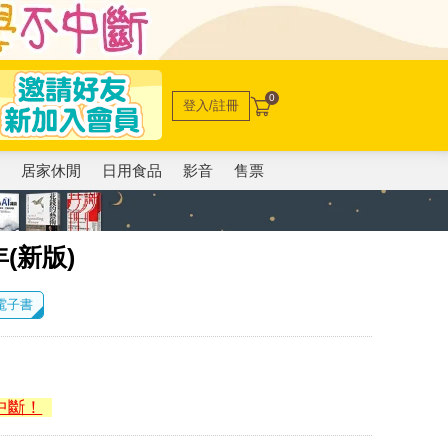
0
登入/註冊
電
居家休閒
日用食品
影音
售票
(新版)
 電子書
中斷！