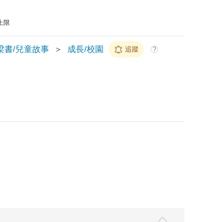
上限
梁書/兒童故事
＞
成長/校園
追蹤
?