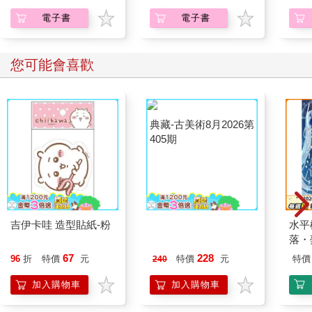
心裡卻一邊暗罵，前一晚睡覺不睡覺，看什麼媽佛版？搞得自己
電子書
電子書
今天一大早就心神不寧。
您可能會喜歡
「我們走吧。」阿傑沒有再多說什麼，朝前方走去，腳步沉穩而
有力，他似乎並不打算把這些不安放在心上。
也對，又不是第一次來這裡。阿傑這麼常爬山的人，如果真的哪
裡怪怪的，應該會比我這個宅男更敏銳才對，陳子謙心裡暗想。
中午時分，三人終於來到計劃中的紮營地，周邊的腹地不大，四
周滿滿的長草與樹叢，還能聽到溪流的清晰水聲。正午的陽光經
過層層樹梢，到了地面只剩下零碎斑駁的光斑。
吉伊卡哇 造型貼紙-粉
典藏-古美術8月2026第
水平
三人開始忙碌地搭起帳篷，阿傑動作熟練地搭好了自己跟小美要
405期
落・
睡的雙人帳，隨即轉身去幫忙小美準備晚餐。
67
228
96
折
特價
元
特價
元
特價
240
「去幫子謙一下啦。」小美一邊整理著野炊器具，一邊躲掉阿傑
加入購物車
加入購物車
的毛手毛腳，笑著趕他過去。