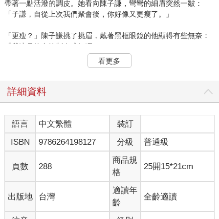
帶著一點活潑的調皮。她看向陳子謙，彎彎的細眉突然一皺：
「子謙，自從上次我們聚會後，你好像又更瘦了。」
「更瘦？」陳子謙挑了挑眉，戴著黑框眼鏡的他顯得有些無奈：
「我這是飲食控制有成好嗎。」
看更多
林美琪哈哈一笑，隨即轉向阿傑，眼中有著親密的依賴。
「我們這麼久沒一起出來了，這次一定要好好放鬆一下！」小美
詳細資料
伸了伸懶腰，語氣中帶著一絲從辦公室脫身的輕鬆，加上有男友
阿傑在，對她來說已經是十分美好的一天。
語言
中文繁體
裝訂
阿傑，張志傑。是陳子謙、林美琪的大學死黨，念大學時就是登
ISBN
9786264198127
分級
普通級
山愛好者，畢業後成為了沒日沒夜的工程師，更是一放假就急著
往山裡跑。
商品規
頁數
288
25開15*21cm
格
「我知道你體力不好，這次走的路線比較輕鬆，應該不會讓你掉
隊。」阿傑笑著舉起手中的拿鐵，意思意思地敬了老朋友一杯。
適讀年
出版地
台灣
全齡適讀
齡
「洗咧靠喔。」外表斯文的陳子謙端起杯，輕輕笑罵，卻有些勉
強，他心裡的某個角落一直隱隱地有些不安。