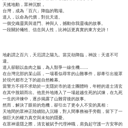
天搖地動，眾神沉默，
台灣，成為「百六」降臨的戰場。
道人，以命為代價，對抗天道。
一個交織靈異與道門、神與人，撼動你我靈魂的故事。
一段關於犧牲、信念與人性，比神話更真實的東方史詩！
地虧謂之百六，天厄謂之陽九。當災劫降臨，神說：天道不可
違。
道人卻願以血肉之軀，為人類爭一線生機……
在台灣北部的某山區，一場看似尋常的山難事件，卻牽引出籠罩
於現代都市之下的超自然帷幕。
當警方不得不求助於一支隱於市的道士團體時，年輕的道士清玄
在其中脫穎而出。他意外地捲入了一場超越生死的試煉，在九死
一生的淬煉中，逐步揭露了山難背後的故事。
然而，解決了眼前的危機，卻引出了更令人不安的真相：
天地間的眾神正陸續陷入沉睡，對人間事務袖手旁觀，留下了一
個巨大的權力真空與未知的隱憂。
在眾神退隱之際，清玄被賦予代理神職，肩負起守護一方安寧的