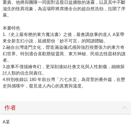
重責。他將與團隊一同面對這股日益擴散的迷霧，以及其中不斷
滋生的怪異現象，為這場即將席捲全台的超自然浩劫，拉開了序
幕。
本書特色
1.《史上最有梗的東方魔法書》之後，最會講故事的道人 A某帶
來全新玄幻小說，延續那份「妙不可言」的閱讀體驗。
2.融合台灣道門文化，營造滿溢儀式感與強烈視覺張力的東方奇
幻世界。特別適合喜歡懸疑靈異、東方神秘、民俗志怪題材的讀
者。
3.故事不僅描繪奇幻，更深刻連結社會文化與人性創傷，細緻探
討人類的信念與責任。
4.特別收錄以 180 年前台灣「六七水災」為背景的番外篇，在歷
史與感嘆中，窺見道人內心的真實與溫度。
作者
A某