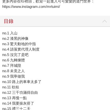
更多內容在IG裡頭，歡迎一起進入可可愛愛的道門世界：
https://www.instagram.com/mrtuimi/
目錄
no.1 入山
no.2 漆黑的神像
no.3 驚天動地的中指
no.4 請落實代理人制度
no.5 沒完了是吧
no.6 九轉煉體
no.7 拜城隍
no.8 未竟之人
no.9 我寧做我
no.10 路上的車車太多了
no.11 欸桂
no.12 三千功滿得自由
no.13 再慢一點
no.14 我要操灰搭了
no.15 禮三十二天