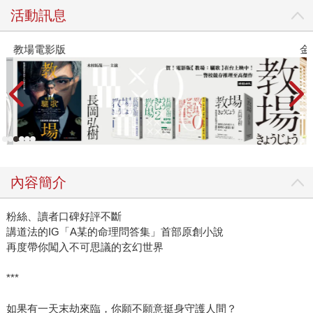
活動訊息
教場電影版
金
內容簡介
粉絲、讀者口碑好評不斷
講道法的IG「A某的命理問答集」首部原創小說
再度帶你闖入不可思議的玄幻世界
***
如果有一天末劫來臨，你願不願意挺身守護人間？