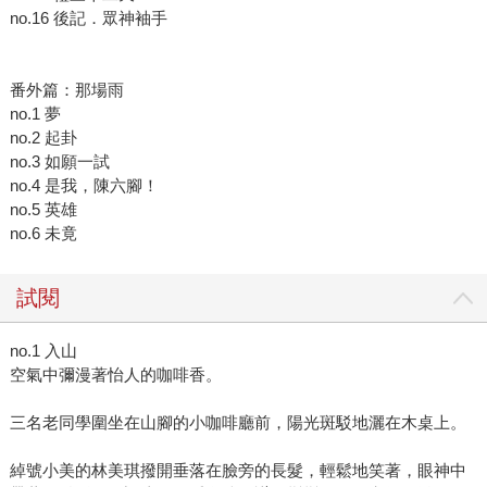
no.16 後記．眾神袖手
番外篇：那場雨
no.1 夢
no.2 起卦
no.3 如願一試
no.4 是我，陳六腳！
no.5 英雄
no.6 未竟
試閱
no.1 入山
空氣中彌漫著怡人的咖啡香。
三名老同學圍坐在山腳的小咖啡廳前，陽光斑駁地灑在木桌上。
綽號小美的林美琪撥開垂落在臉旁的長髮，輕鬆地笑著，眼神中