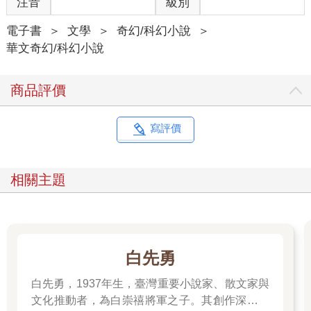
注音
級別
這次上山，三個人開了兩輛車，就停在老街咖啡店前的路旁。接
電子書
＞
文學
＞
奇幻/科幻小說
＞
下來的路程他們打算沿著產業道路步行，當作散步，直到位於某
華文奇幻/科幻小說
條溪流旁的低海拔小型野營點。
商品評價
可這一路上山，太安靜了。
明明是新北市的郊區，可好像過了某條線開始，沿路就開始失去
寫評價
聲音。
用失去來形容好像有些奇怪，更精確地說……就像是被強制消音
相關主題
了一樣。
陳子謙側著頭聽了半?，竟連一聲鳥鳴都沒有。
白先勇
就在那個當下，他的心裡突然閃過了一個念頭--這山，似乎並不歡
白先勇，1937年生，臺灣重要小說家、散文家與
迎他們？
文化推動者，為白崇禧將軍之子。其創作深受中