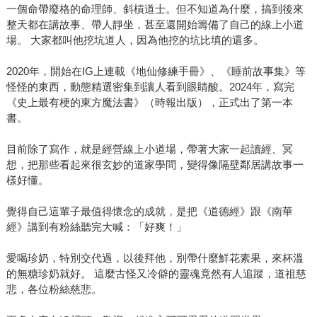
一個命帶廢格的命理師、斜槓道士。但不知道為什麼，搞到後來
整天都在講故事、帶人靜坐，甚至還開始籌備了自己的線上小道
場。 大家都叫他挖坑道人，因為他挖的坑比填的還多。
2020年，開始在IG上連載《地仙修練手冊》、《睡前故事集》等
怪怪的東西，動態精選密集到讓人看到眼睛酸。2024年，寫完
《史上最有梗的東方魔法書》（時報出版），正式出了第一本
書。
目前除了寫作，就是經營線上小道場，帶著大家一起讀經、冥
想，把那些看起來很玄妙的道家學問，變得像隔壁鄰居講故事一
樣好懂。
覺得自己這輩子最值得懷念的成就，是把《道德經》跟《南華
經》講到有粉絲聽完大喊：「好爽！」
愛喝珍奶，特別交代過，以後拜他，別帶什麼鮮花素果，來杯溫
的無糖珍奶就好。 這麼古怪又冷僻的靈魂竟然有人追蹤，道祖慈
悲，各位粉絲慈悲。