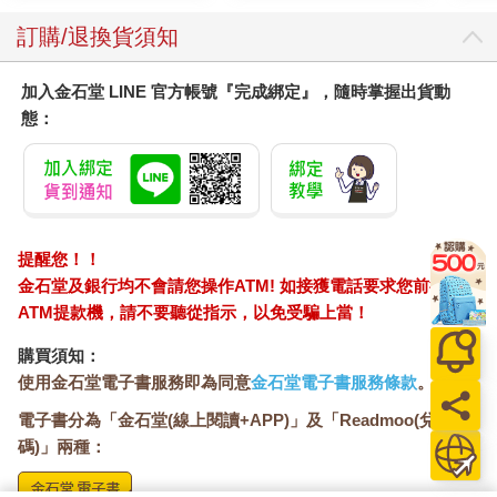
陳子謙在一旁擦了擦汗，笨手笨腳地搭著帳篷，嘴裡啐了一句：
訂購/退換貨須知
「免！你們繼續放你們的閃，我自己來。」他突然想起了自己一
年多前在忠孝新生附近上過的某堂道家靜坐課，那位年輕的導師
加入金石堂 LINE 官方帳號『完成綁定』，隨時掌握出貨動
似乎曾經提到一種平安入山法。
態：
怎麼用來著？陳子謙苦苦回想，那種枯燥的東西誰記得住啦？一
邊下意識地打開了手機的備忘錄。
提醒您！！
「……這裡沒訊號了？啊不就還好有離線瀏覽。」
金石堂及銀行均不會請您操作ATM! 如接獲電話要求您前往
ATM提款機，請不要聽從指示，以免受騙上當！
「這樣、這樣，再這樣，喔對還有咒語。」
購買須知：
陳子謙快速地走到剛搭好的帳篷外，用手指在泥土上劃出四條縱
使用金石堂電子書服務即為同意
金石堂電子書服務條款
。
線和五條橫線，將它們交錯連接，像是古老的棋局。接著，他找
來一塊拳頭大的石頭，把它壓在棋盤正中央，然後把備忘錄裡的
電子書分為「金石堂(線上閱讀+APP)」及「Readmoo(兌換
咒語念了一遍。
碼)」兩種：
這些咒語當時聽導師提起時，自己只覺得有點荒誕，但奇妙的是