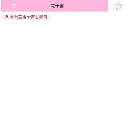
當他做完這一切，心中似乎真的稍微放鬆了一些。
電子書
將儲存於會員中心→電子書服務「我的e書櫃」，點選線上
閱讀直接開啟閱讀。
※ 金石堂電子書怎麼看
「啊是好了沒？」阿傑走過來，眼角瞄到地上的棋格圖案，好奇
線上閱讀：
問道：「這是什麼？」
建議使用Chrome、Microsoft Edge 有較佳的線上瀏覽效
果， iOS 16 或以上版本，Android 6.0 以上版本，建議裝
「沒什麼。」陳子謙輕描淡寫地回應道：「畫好玩的。」
置有6GB以上的記憶體，至少有 30 MB以上的容量。
離線閱讀：
阿傑看了看那塊石頭，又瞥了他一眼，輕笑著搖了搖頭：「從大
學認識你就喜歡信這些奇奇怪怪的。」
APP下載：
iOS
Android
安裝電子書APP後，請依照提示登入「會員中心」→「我
夜幕降臨，篝火點燃，三人圍坐在帳篷旁，聊起了最近工作的種
的E書櫃」→「電子書APP通行碼/載具管理」，取得通行
種，還有大學時一起經歷過的趣事。然而陳子謙卻始終有點心神
碼再登入下載您所購買的電子書。完成下載後，點選任一
不寧，他不禁再次回頭看了看自己畫的圖案，原先的那股不安才
書籍即可開始離線閱讀。
在閒聊的氣氛中漸漸淡去。
夜深了，三人各歸各帳，情侶檔兩人睡在一起，陳子謙則在自己
請至會員中心→電子書服務「我的e書櫃」領取複製『兌換
的帳篷裡翻來覆去，難以入睡。
碼』至電子書服務商Readmoo進行兌換。
退換貨須知：
因版權保護，您在金石堂所購買的電子書僅能以金石堂專屬