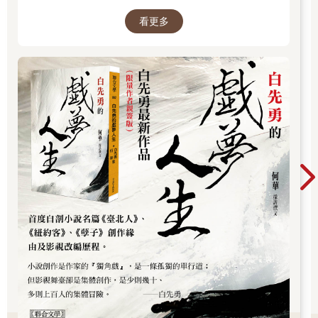
西文學滋養，文字典雅細膩，關注歷史流離、家
奇怪，自己在胡思亂想什麼？陳子謙笑著搖了搖頭。
看更多
國記憶與人性孤獨。代表作包括小說集《臺北
人》、《寂寞的十七歲》，長篇小說《孽子》，
以及散文《樹猶如此》。除文學創作外，他亦長
*
年致力於崑曲、紅樓夢等傳統文化的保存與推
廣，對華文文學與文化影響深遠。
早晨的山間，薄霧繚繞，陽光從樹葉間灑下朦朧的光影。
陳子謙背著登山包，跟在兩人的後面。
他的呼吸有些急促，額頭已經滲出細密的汗珠。走在前面的小美
回頭看了他一眼，笑著說：「子謙，你還行嗎？要不要休息一
下？」
陳子謙搖搖頭，擠出一絲笑容：「沒事，就是有點喘。」他抬頭
看了看前方蜿蜒的山路，心裡的不安卻越來越濃。
這座山他以前玩機車改管時來過幾次，當時的年少荒唐早已被如