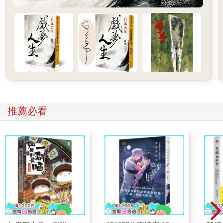
今的上班壓力給褪得乾淨，可今天再回舊地卻總感覺格外陌生。
陌生得不像是在台灣的山裡。
空氣中，除了樹葉與青草香以外，還飄著一股若有似無的奇怪焦
味，像是一直就瀰漫在鼻子旁，但仔細嗅了嗅，卻找不到源頭。
「林美琪，你有沒有覺得今天好像特別安靜？」走在最前面的張
志傑突然停下腳步，皺著眉頭說。
推薦必看
小美側耳聽了一陣：「對欸，真的連一聲鳥叫都沒有。」
陳子謙的心跳突然加速，張志傑剛剛喊出小美本名時，他好像聽
到了一聲隱約的笑聲，因為四周實在太安靜了，顯得那笑聲在一
瞬間特別突兀。
可這裡除了他們三人以外就沒任何人了，別說人，連小動物也沒
看到一隻。
那麼笑聲是誰的？