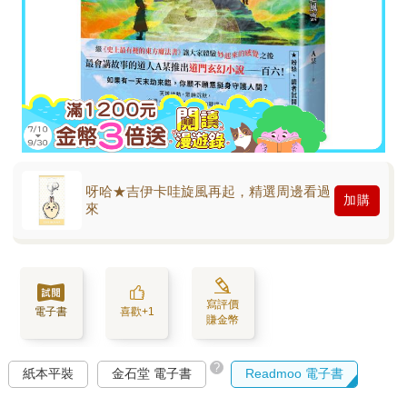
呀哈★吉伊卡哇旋風再起，精選周邊看過
加購
來
寫評價
電子書
喜歡+1
賺金幣
?
紙本平裝
金石堂 電子書
Readmoo 電子書