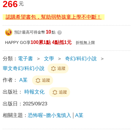
266
元
認購希望書包，幫助弱勢孩童上學不中斷！
10
預計最高可得金幣
點
?
100累1點 4點抵1元
HAPPY GO享
折抵無上限
分類：
電子書
＞
文學
＞
奇幻/科幻小說
＞
華文奇幻/科幻小說
追蹤
作者：
A某
追蹤
出版社：
時報文化
追蹤
出版日：
2025/09/23
相關主題：
恐怖喔~膽小鬼慎入
A某