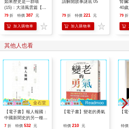
如果歷史是一群喵
請解開故事謎底 05
腎臟
陳子謙看了看恍若未聞的兩人，還是其實是自己聽錯了？
(15)：大清風雲篇【萌
40
貓漫畫學歷史】
就告
387
221
79
折
特價
元
79
折
特價
元
79
折
他回頭望了望身後那條空蕩蕩的產業道路，照說再怎麼樣，三人
走了快一小時，也不該像今天這樣一台車都沒經過。
加入購物車
加入購物車
微風帶來的樹葉沙沙聲在這片寧靜中顯得異常刺耳，要不是天上
那越來越明亮的陽光，他可能會索性提議提早下山。
其他人也看
想到這裡，陳子謙摸了摸外套口袋裡的媽祖聯名零錢包，試圖壓
下內心的焦慮，好像摸到了零錢包上的神明畫像，就能滿足一些
保平安的期待。
「可能是因為天氣不穩定吧。」小美輕輕一笑，像是想讓氣氛輕
鬆些：「氣壓低還怎麼樣的，小動物都回去休息啦。」
「不過今天看起來不像會下雨啊。」阿傑低頭看了一下手機上的
金石堂
Readmoo
氣象：「入夜之後可能起霧、下雨機率低，但這應該沒什麼關
【電子書】報人報國：
【電子書】變老的勇氣
【電
聯。」
中國新聞史的另一種讀
法
532
210
陳子謙輕輕乾笑了一聲：「沒事啦，說不定是我們想太多了。」
7
折
特價
元
特價
元
特價