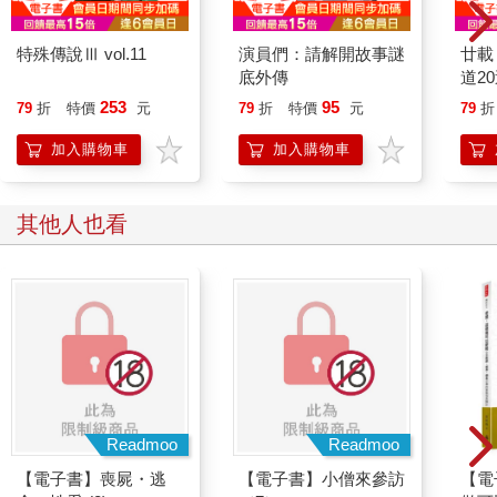
向者的大腦更容易受到刺激衝擊，也因此更常感到疲憊、精力耗
盡。這種神經容易過度刺激的敏感性，很難適應我們快節奏的生
特殊傳說Ⅲ vol.11
演員們：請解開故事謎
廿載
活。過去幾十年來，學習和工作更加講究溝通、社交關係更加多
底外傳
道2
元、家裡和辦公室變得更加開放、高速公路更加擁擠，強調「輕
253
95
79
折
特價
元
79
折
特價
元
79
折
鬆氛圍」的企業活動和社交活動也大幅增加。面對這種日常的混
亂，內向者必須理解自身的生理特質，訓練自己的心智和情緒提
加入購物車
加入購物車
高適應能力。對於M型和N型內向者來說，他們有條不紊的毅力是
一種優勢。而S型和C型內向者，也能憑藉敏銳的觀察力和謹慎的
性格來面對挑戰。
其他人也看
06 預防精力危機 （★超級敏感者S│★繭居者C）
如果職場生活和社會活動都能符合內向者的喜好，那麼不僅會議
時間會縮短，想要擁有個人的辦公室，也不會引來異樣的眼光。
經理們會更頻繁地使用視訊會議，減少出差。學生們則無須圍繞
著一張桌子才能寫小組作業。當然，在餐廳裡想要把背景音樂的
音量調小一點，也總能如願。
然而，照目前的情況來看，你可能經常需要走出舒適圈。這會消
Readmoo
Readmoo
耗你的精力，削弱你的自信心。尤其是超級敏感者和繭居者，當
【電子書】喪屍・逃
【電子書】小僧來參訪
【電
他們覺得自己無法滿足社會期待時，這種感受會更加強烈。然