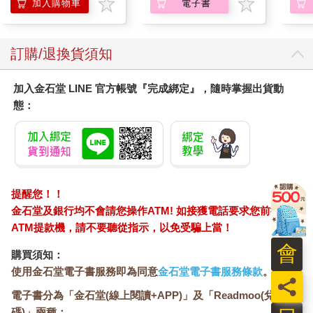
加入購物車
電子書
全麥類，以及優質脂肪，例如橄欖油、堅果或酪梨。當然，巧克
力棒也能暫時緩解這種餓到發火的感覺。不過香蕉搭配優格，更
能長時間地維持血糖穩定。
訂購/退換貨須知
●充分飲水。大腦有四分之三是由水所組成。每天攝取二到三公升
的水分，可以促進大腦的血液循環，確保神經細胞間聯繫無礙。
加入金石堂 LINE 官方帳號『完成綁定』，隨時掌握出貨動
要預防情緒緊張和思維滯塞，水和花果茶是最簡單的解方。
態：
●提升血清素的濃度。S型和C型特質的內向者，經常會感到過度
的刺激和壓力。在這種情況下，身體會分泌壓力荷爾蒙皮質醇。
皮質醇會抑制血清素，而血清素能讓我們感到平靜和放鬆。這就
形成了一個惡性循環：血清素濃度下降，對外界刺激的敏感度和
情緒低落的可能性上升，導致更多的皮質醇分泌……不過，透過
飲食可以稍微提升血清素的濃度。黑巧克力、堅果、魚類、葡
提醒您！！
萄、番茄和乳酪，都含有相對較高比例的色胺酸，這種胺基酸會
金石堂及銀行均不會請您操作ATM! 如接獲電話要求您前往
在大腦中轉化為血清素。
ATM提款機，請不要聽從指示，以免受騙上當！
●降低皮質醇的濃度。更有效的方法是間接影響影響血清素的濃
度。荷蘭心理學家羅布．馬庫斯（Rob Markus）發現，低蛋白、
會
購買須知：
高碳水化合物的飲食，對於壓力高敏感的人幫助很大。一種由三
使用金石堂電子書服務即為同意
金石堂電子書服務條款
。
分之二碳水化合物和僅四％蛋白質所組成的飲食，能顯著改善壓
員
力敏感者的情緒，並提升認知能力。馬庫斯認為，之所以會有這
電子書分為「金石堂(線上閱讀+APP)」及「Readmoo(兌換
種效果，是因為高碳水化合物的飲食，可以降低血液中的皮質醇
碼)」兩種：