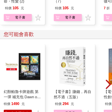
命・性愛 (2)
（7）
做可
而，對於內向者來說，不僅僅是生活變得更加辛苦而已。由於大
創、
腦化學作用的影響，他們擁有的精力往往比外向者少，當他們感
105
105
特價
元
特價
元
7
折
實戰
到疲憊時，就容易發生注意力不集中、做事混亂、心神不寧、情
電子書
電子書
緒激動。
「我真希望我的抗壓性能更強一點，不要這麼容易被事情影
響。」一位內向者在部落格上寫道。這句話道出了許多內向者的
您可能會喜歡
心聲，尤其是那些具有高比例S型和C型特質的人。
這個目標並非遙不可及。你把身體照顧得越好，就越能應付外界
的各種挑戰。透過飲食，你可以直接影響大腦的血液循環、血糖
程度，以及調節腦細胞間負責訊息傳遞的神經傳導物質。這樣一
來，你就可以預防思維滯塞和易怒情緒。
●規律飲食。內向者的新陳代謝通常較快，因此精力儲備很快就會
消耗殆盡。為了維持身體機能，你需要規律飲食。同時，建議你
在兩餐之間，再攝取三到四次小點心。
●不要讓自己餓到發火。如果你是具有高比例S型或C型特質的內
向者，你應該很熟悉那種又餓又氣、腦袋無法思考的感覺。這種
幻獸帕魯卡牌遊戲 第
【電子書】賺錢，再自
【電
情況通常發生在血糖不穩的時候，英文裡甚至還有一個新詞
一彈 補充包 Dawn of
然不過（五版）
性創
hangry（餓到發火）來形容這種狀態，結合了hungry（飢餓）和
Palpagos（日文版一
我療
1490
294
特價
元
特價
元
特價
angry（憤怒）。要預防這種因飢餓而引起的情緒不穩和工作效率
盒）
藏）
下降，你可以多攝取吸收較慢的碳水化合物，例如蔬菜、水果、