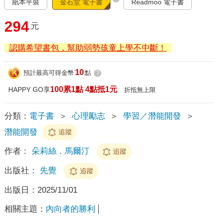
紙本平裝
金石堂 電子書
Readmoo 電子書
294
元
認購希望書包，幫助弱勢孩童上學不中斷！
10
預計最高可得金幣
點
?
100累1點 4點抵1元
HAPPY GO享
折抵無上限
分類：
電子書
＞
心理勵志
＞
學習／潛能開發
＞
潛能開發
追蹤
作者：
朵莉絲．馬爾汀
追蹤
出版社：
先覺
追蹤
出版日：
2025/11/01
相關主題：
內向者的勝利