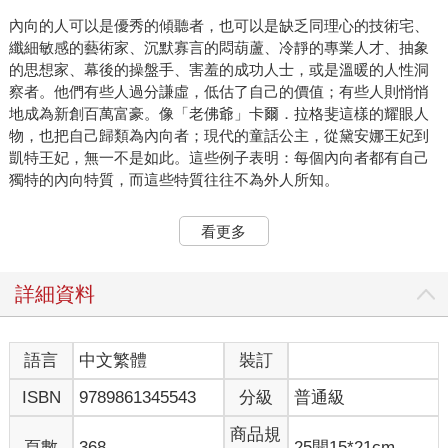
內向的人可以是優秀的傾聽者，也可以是缺乏同理心的技術宅、
纖細敏感的藝術家、沉默寡言的悶葫蘆、冷靜的專業人才、抽象
的思想家、幕後的操盤手、害羞的成功人士，或是溫暖的人性洞
察者。他們有些人過分謙虛，低估了自己的價值；有些人則悄悄
地成為新創百萬富豪。像「老佛爺」卡爾．拉格斐這樣的耀眼人
物，也把自己歸類為內向者；現代的童話公主，從黛安娜王妃到
凱特王妃，無一不是如此。這些例子表明：每個內向者都有自己
獨特的內向特質，而這些特質往往不為外人所知。
▌內向的四種類型
看更多
所有內向者都屬於同一陣線，但並非所有內向者都是一樣的，有
兩個差異特別顯著。首先，有右腦型的內向者，傾向以主觀直覺
詳細資料
的方式來處理資訊；還有左腦型的內向者，更偏向以客觀分析的
方式來評估資訊。其次，有社交能力較強的內向者，也有社交能
力較弱的內向者。從這些差異的交叉組合，可以得出四種基本的
語言
中文繁體
裝訂
內向性格行為風格：
ISBN
9789861345543
分級
普通級
●受理性驅動且安於交際：務實的智囊（Mastermind，M型內向
商品規
者）。
頁數
368
25開15*21cm