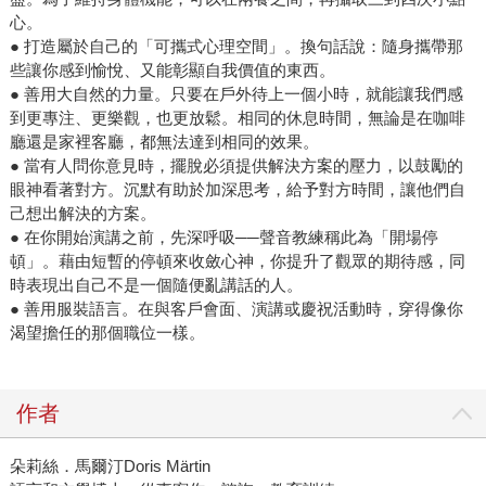
心。
● 打造屬於自己的「可攜式心理空間」。換句話說：隨身攜帶那
些讓你感到愉悅、又能彰顯自我價值的東西。
● 善用大自然的力量。只要在戶外待上一個小時，就能讓我們感
到更專注、更樂觀，也更放鬆。相同的休息時間，無論是在咖啡
廳還是家裡客廳，都無法達到相同的效果。
● 當有人問你意見時，擺脫必須提供解決方案的壓力，以鼓勵的
眼神看著對方。沉默有助於加深思考，給予對方時間，讓他們自
己想出解決的方案。
● 在你開始演講之前，先深呼吸──聲音教練稱此為「開場停
頓」。藉由短暫的停頓來收斂心神，你提升了觀眾的期待感，同
時表現出自己不是一個隨便亂講話的人。
● 善用服裝語言。在與客戶會面、演講或慶祝活動時，穿得像你
渴望擔任的那個職位一樣。
作者
朵莉絲．馬爾汀Doris Märtin