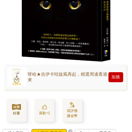
呀哈★吉伊卡哇旋風再起，精選周邊看過
加購
來
寫評價
好書
喜歡+1
賺金幣
?