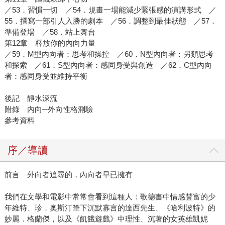
／53．習慣一切 ／54．規畫一場能減少緊張感的演講形式 ／
55．撰寫一部引人入勝的劇本 ／56．調整到最佳狀態 ／57．
準備登場 ／58．站上舞台
第12章 釋放你的內向力量
／59．M型內向者：思考和操控 ／60．N型內向者：另類思考
和探索 ／61．S型內向者：感同身受與創造 ／62．C型內向
者：感同身受並維持平衡
後記 靜水深流
附錄 內向─外向性格測驗
參考資料
序／導讀
前言 外向者追尋的，內向者早已擁有
我們在文學和電影中常常會看到這種人：歌德書中情感豐富的少
年維特、珍．奧斯汀筆下沉默寡言的達西先生、《哈利波特》的
妙麗．格蘭傑，以及《飢餓遊戲》中理性、沉著的女英雄凱妮