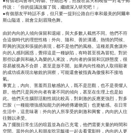
●有個老闆會專心聆聽、仔細思考，然後在當天稍晚發一封電子郵
件說：「你的提議說服了我，繼續深入研究吧！」
●有個朋友平時話不多，但只要一提到公路自行車和最美的阿爾卑
斯山隘道，就會立刻眉飛色舞。
由於內向的人傾向保留和退縮，與大多數人截然不同。他們不符
合這個時代的理想性格：外向、隨和、善於溝通。熱情的問候、
即興的演說和張揚的表現，都不是他們的風格。這種差異會讓外
向的人感到困惑，覺得這是一種缺陷，有時甚至視為冒犯。對於
那些以參與和融入為樂的人來說，內向者的保留和沉靜態度，很
容易被視為不合群，甚至是放不開。如果內向性格的人取得顯著
的成功或表現出敏銳的洞察，可能還會被指責為傲慢和不接地
氣。
事實上，內向、害羞而且敏感的人，既不是悲觀，也不是畏懼人
群。他們只是與外向者有著不同的傾向，甚至在生理上也是如
此。他們天生腦部活動性就比較高，對刺激的反應更強烈，對多
巴胺（一種能增強感知能力的神經傳遞物質）也更敏感。在日常
生活中，這意味著：外向的人所享受的刺激和興奮，內向的人往
往難以承受。
為了擺脫日常生活的喧囂並為自己充電，他們需要大量的時間和
空間。當外向的人和朋友吃完飯後一起去看電影時，內向的人更