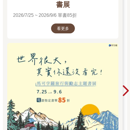
有遠見的異想天開者，能比別人更好地掌握並推動他們的專業領
書展
域。不管N型內向者喜歡什麼東西，他們都希望知道系統如何運
2026/7/25 ~ 2026/9/6 單書85折
作，深入鑽研自己的專業，並且在打破界限和規範時毫不猶豫。
比爾．蓋茲就是最典型的例子，他多次登上《富比士》全球富豪
榜首。因此，「怪咖」這個詞正在經歷一場意義的轉變，現在它
看更多
代表的是邏輯、創造力和某一領域的卓越能力。
繭居者特別重視人際關係，害怕外界的批評。他們最喜歡退縮到
熟悉的人際關係所組成的「繭」當中。在工作上，他們偏好有著
明確流程和層級架構的結構環境。C型內向者的特點是腳踏實
地、關懷他人、對人特別尊重。雖然他們外表看起來很友善，但
面對陌生人時常常感到不安，不喜歡成為焦點，並且盡一切努力
保護自己的隱私。著名的例子包括威廉王子和凱特王妃。和前一
代的王室不同，他們接受精心安排的訓練，可以逐步適應自己的
角色。
▌IntroDNA©的基礎
我們勾畫出內向者的四種典型行為風格。但就像DISG模型和
MBTI一樣，IntroDNA©並不打算將人歸類於固定框架，因為無論
是內向者還是外向者，每個人都是獨一無二的。它的目的在於提