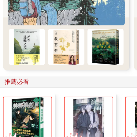
供一款實用的工具，幫助內向者更精確地了解自己的性格結構。
IntroDNA©並不是第一個對內向者做分類的性格模型，卻是第一
個專門只為內向者而開發的模型。最重要的是：它是第一個整合
了內向者各種性格類型的模型：高敏感、害羞、怪咖症候群和獨
來獨往。
透過IntroDNA©，內向的人能夠更清楚地評估自己的性格和能
力，並且有方向性地發展自我。因此，你可以直接閱讀對你最有
助益的小節，在生活方式、溝通、工作和自我表現等方面進行優
化，並且在最短的時間內看到成果。
第2章 培養你的身體意識
推薦必看
書呆子、書蟲、纖細敏感的靈魂──很少有人會把一個內向的人，
想像成全身肌肉、精力充沛的模樣。如果沒有被刻意引導，我們
腦海中浮現的，幾乎就是戴著眼鏡的伍迪．艾倫那種類型，或是
拉丁文超強、但翻單槓總是失敗的女同學。當然，這種刻板印象
過於簡化。畢竟世界上收入最高的運動員高爾夫球選手老虎伍
茲，以及德國國家足球隊前總教練勒夫、網球傳奇葛拉芙，都被
公認是內向型的人。他們的例子證明了，內向的人和外向的人一
樣，也能在體能上有出類拔萃的表現。
儘管如此，內向者和外向者在生理上，確實存在顯著的差異：內