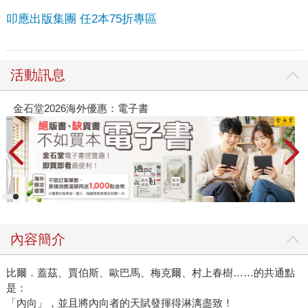
叩應出版集團 任2本75折專區
活動訊息
金石堂2026海外優惠：電子書
內容簡介
比爾．蓋茲、賈伯斯、歐巴馬、梅克爾、村上春樹……的共通點
是：
「內向」，並且將內向者的天賦發揮得淋漓盡致！