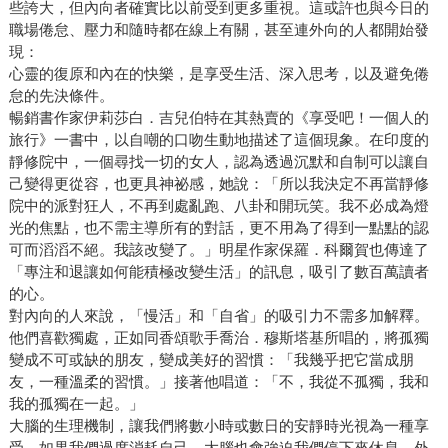
些誇大，但內向者確實比以前受到更多重視。這或許也與今日的
職場倦怠、壓力和隨時都在線上有關，甚至連外向的人都開始發
現：
心靈的復原和內在的快樂，是享受生活、深入思考，以及避免倦
怠的先決條件。
暢銷書作家伊莉莎白．吉兒伯特在其熱賣的《享受吧！一個人的
旅行》一書中，以自嘲的口吻生動地描述了這個現象。在印度的
靜修院中，一個尋找一切的女人，認為透過沉默和自制可以讓自
己變得更從容，也更具神祕感，她說：「所以我決定不再當靜修
院中的派對狂人，不再到處亂跑、八卦和開玩笑。我不必成為燈
光的焦點，也不需主導所有的對話，更不用為了得到一點點的認
可而滔滔不絕。我該改變了。」明星作家保羅．科爾賀也傳達了
「專注和退讓如何能積極改變生活」的訊息，吸引了數百萬讀者
的心。
對內向的人來說，「慢活」和「自省」的吸引力不需多加解釋。
他們喜歡獨處，正如同香頌歌手喬治．穆斯塔基所唱的，將孤獨
變成不可或缺的朋友，變成美好的習慣：「我幾乎把它當成朋
友，一種溫柔的習慣。」接著他唱道：「不，我從不孤獨，我和
我的孤獨在一起。」
大腦的生理機制，讓我們將數小時或數日的安靜時光視為一種享
受。如果我們過度消耗自己，大腦也會強迫我們停下來休息。外