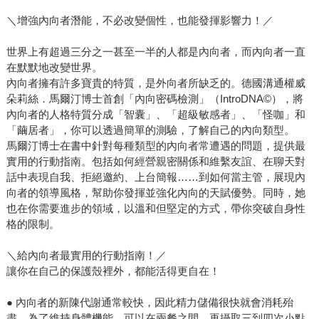
＼增強內向者潛能，不必改變個性，也能發揮影響力！／
世界上有超過三分之一甚至一半的人都是內向者，而內向者一直
在默默地改變世界。
內向者擁有許多寶貴的特質，是外向者所缺乏的。德國溝通權威
朵莉絲．馬爾汀博士首創「內向密碼檢測」（IntroDNA©），將
內向者的人格特質分成「智囊」、「超級敏感者」、「怪咖」和
「繭居者」，你可以透過簡單的測驗，了解自己的內向類型。
馬爾汀博士在書中針對每種類型的內向者常遭遇的問題，提供最
實用的行動指南。包括如何經營親密關係和維繫友誼、在聊天對
話中表現自我、拒絕邀約、上台簡報……到如何當主管，展現內
向者的領導風格，幫助你發揮並強化內向的天賦優勢。同時，她
也在你需要進步的領域，以溫和但堅定的方式，帶你突破自身性
格的限制。
＼給內向者最實用的行動指南！／
讓你在自己的保護殼裡外，都能活得更自在！
● 內向者的新陳代謝通常較快，因此精力儲備很快就會消耗殆
盡。為了維持身體機能，可以在兩餐之間，再攝取三到四次小點