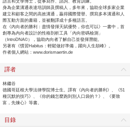
語言和文學博士，從事寫作、諮詢、教育訓練。
身為企業溝通表達培訓師及撰稿人，多年來，協助全球多家企業
建立和顧客之間的高效溝通，贏得國際聲譽。撰寫多本溝通和人
際互動方面的書籍，並被翻譯成十多種語言。
在《內向者的勝利：盡情發揮天賦優勢，你也可以》一書中，首
創專為內向者設計的性格剖析工具「內向密碼檢測」
（IntroDNA©），協助內向者了解自己並發揮潛能。
另著有《慣習Habitus：輕鬆做好準備，躍向人生顛峰》。
作者個人網站：www.dorismaertin.de
譯者
林繼谷
德國哥廷根大學法律學院博士生。譯有《內向者的勝利》、《51
種沉默的技巧》、《你的錢怎麼跑到別人口袋的？》、《要致
富，先煉心》等書。
目錄