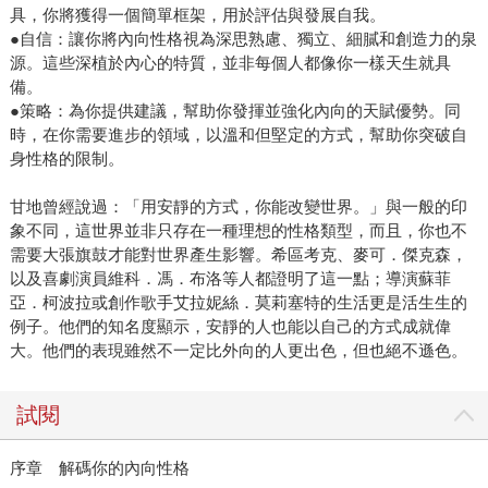
具，你將獲得一個簡單框架，用於評估與發展自我。
●自信：讓你將內向性格視為深思熟慮、獨立、細膩和創造力的泉
源。這些深植於內心的特質，並非每個人都像你一樣天生就具
備。
●策略：為你提供建議，幫助你發揮並強化內向的天賦優勢。同
時，在你需要進步的領域，以溫和但堅定的方式，幫助你突破自
身性格的限制。
甘地曾經說過：「用安靜的方式，你能改變世界。」與一般的印
象不同，這世界並非只存在一種理想的性格類型，而且，你也不
需要大張旗鼓才能對世界產生影響。希區考克、麥可．傑克森，
以及喜劇演員維科．馮．布洛等人都證明了這一點；導演蘇菲
亞．柯波拉或創作歌手艾拉妮絲．莫莉塞特的生活更是活生生的
例子。他們的知名度顯示，安靜的人也能以自己的方式成就偉
大。他們的表現雖然不一定比外向的人更出色，但也絕不遜色。
試閱
序章 解碼你的內向性格