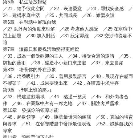
第5章 私生活放輕鬆
／21．給予彼此空間 ／22．表達愛意 ／23．尋找安全感 ／
24．建構家庭生活 ／25．共同成長 ／26．維繫友誼
第6章 在對話中展現自我
／27 以外向的角度來理解 ／28 考慮他人感受 ／29 在寒暄中
跟上話題 ／30 加入對話 ／31 設定界線 ／32 交涉時從容不
迫
第7章 讓節日和慶祝活動變得更輕鬆
／33．成為一個受歡迎的主人 ／34．接受合適的邀請 ／35．
婉拒的藝術 ／36．編造小小藉口來逃避 ／37．來去自如
第8章 培養你的外在形象
／38．培養吸引力 ／39．善用服裝語言 ／40．展現存在感而
不擺架子 ／41．成果要說出來 ／42．在喧囂中求生存
第9章 抒解上班的壓力
／43．構建遊戲場域 ／44．熬過一整天 ／45．和外向者合
作 ／46．在團隊中占有一席之地 ／47．關注客戶需求
第10章 發掘你的領導才能
／48．起身領導 ／49．匯集最優秀的頭腦 ／50．真誠的培育
與要求 ／51．在領導階層中發揮最佳表現 ／52．超越自我的
專家
第11章 讓觀眾卸下心防