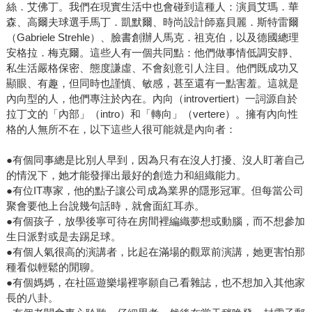
絲．艾佛丁。我們在現實生活中也會碰到這種人：演員艾瑪．華
森、高爾夫球選手馬丁．凱默爾、時尚設計師嘉貝麗．斯特雷爾
（Gabriele Strehle）、臉書創辦人馬克．祖克伯，以及德國總理
安格拉．梅克爾。這些人有一個共同點：他們做事情低調安靜、
私生活嚴格保密、態度謙虛、不會刻意引人注目。他們既成功又
顯眼、有趣，但同時也謹慎、敏感，甚至還有一點害羞。這就是
內向型的人，他們專注於內在。內向（introvertiert）一詞源自於
拉丁文的「內部」（intro）和「轉向」（vertere）。擁有內向性
格的人無所不在，以下這些人很可能就是內向者：
●有個同事總是比別人早到，因為只有在沒人打擾、沒人盯著自己
的情況下，她才能發揮出最好的創造力和組織能力。
●有位IT專家，他的點子讓公司成為業界的隱形冠軍。但每當公司
聚會要他上台說幾句話時，就會面紅耳赤。
●有個孩子，放學後寧可待在房間裡編織夢想或動腦，而不想參加
生日派對或是去踢足球。
●有個人氣很高的演講者，比起在滿場的觀眾前演講，她更害怕那
種看似輕鬆的閒聊。
●有個媽媽，在社區遊樂場裡寧願自己看雜誌，也不想加入其他家
長的八卦。