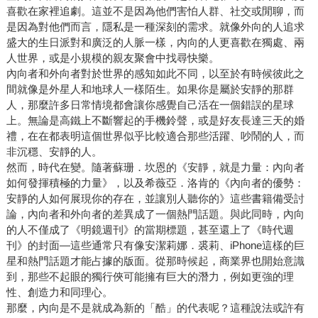
喜歡在家裡追劇。這並不是因為他們害怕人群、社交或閒聊，而
是因為對他們而言，隱私是一種深刻的需求。就像外向的人追求
盛大的生日派對和廣泛的人脈一樣，內向的人更喜歡在獨處、兩
人世界，或是小規模的親友聚會中找尋快樂。
內向者和外向者對於世界的感知如此不同，以至於有時候彼此之
間就像是外星人和地球人一樣陌生。如果你是屬於安靜的那群
人，那麼許多日常情境都會讓你感覺自己活在一個錯誤的星球
上。無論是高鐵上不斷響起的手機鈴聲，或是好友長達三天的婚
禮，在在都表明這個世界似乎比較適合那些活躍、吵鬧的人，而
非沉穩、安靜的人。
然而，時代在變。隨著蘇珊．坎恩的《安靜，就是力量：內向者
如何發揮積極的力量》，以及希薇亞．洛肯的《內向者的優勢：
安靜的人如何展現你的存在，並讓別人聽你的》這些書籍備受討
論，內向者和外向者的差異成了一個熱門話題。與此同時，內向
的人不僅成了《明鏡週刊》的當期標題，甚至還上了《時代週
刊》的封面—這些通常只有像安潔莉娜．裘莉、iPhone這樣的巨
星和熱門話題才能占據的版面。從那時候起，商業界也開始意識
到，那些不起眼的獨行俠可能擁有巨大的潛力，例如更強的理
性、創造力和同理心。
那麼，內向是不是就成為新的「酷」的代表呢？這種說法或許有