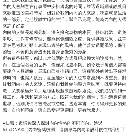
向的人會刻意在行事曆中安排獨處的時間，並透過斷網或靜默日
來歡度這段美好時光。但對於我們內向的人來說，獨處就是生活
的一部分。定期脫離忙碌的生活，幫自己充電，能為內向的人帶
來許多好處：
內向的人擅長精確分析、深入探究事物的本質、仔細聆聽、避免
爭吵、工作有條有理、能夠察覺細微之處、提供具體成果，並常
常在思考和行動上表現出獨特的風格。他們善於避開風險，保守
祕密，不會刻意營造出比自身更優秀的形象。
所有這些特質，都以非常低調的方式展現出極大的說服力。然
而，在這個喧囂的世界，僅僅如此還不夠。如今幾乎每個人都需
要建立人脈網絡，展現自己並推銷自己。這種額外的付出不僅耗
費時間，也讓人疲憊，甚至連外向的人也常常感到不堪重負。對
於我們內向的人來說，這種自我推銷的壓力意味著：既要保持內
斂，又要積極外向。這種困境越來越難以避免。我們必須找到一
種工作、生活和溝通的方式，既符合我們的個性，又能適應這個
世界，否則我們將被淹沒或忽略。透過本書，你將得到更多的知
識、自信和策略，讓自己變得更顯眼、更有說服力。
●知識：邀請你深入探討內向性格的不同面向。透過
IntroDNA©（內向密碼檢測）這個專為內向者設計的性格剖析工