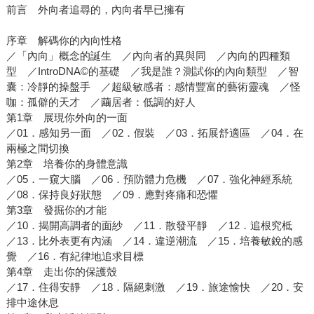
前言 外向者追尋的，內向者早已擁有
序章 解碼你的內向性格
／「內向」概念的誕生 ／內向者的異與同 ／內向的四種類
型 ／IntroDNA©的基礎 ／我是誰？測試你的內向類型 ／智
囊：冷靜的操盤手 ／超級敏感者：感情豐富的藝術靈魂 ／怪
咖：孤僻的天才 ／繭居者：低調的好人
第1章 展現你外向的一面
／01．感知另一面 ／02．假裝 ／03．拓展舒適區 ／04．在
兩極之間切換
第2章 培養你的身體意識
／05．一窺大腦 ／06．預防體力危機 ／07．強化神經系統
／08．保持良好狀態 ／09．應對疼痛和恐懼
第3章 發掘你的才能
／10．揭開高調者的面紗 ／11．散發平靜 ／12．追根究柢
／13．比外表更有內涵 ／14．違逆潮流 ／15．培養敏銳的感
覺 ／16．有紀律地追求目標
第4章 走出你的保護殼
／17．住得安靜 ／18．隔絕刺激 ／19．旅途愉快 ／20．安
排中途休息