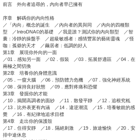
前言 外向者追尋的，內向者早已擁有
序章 解碼你的內向性格
／「內向」概念的誕生 ／內向者的異與同 ／內向的四種類
型 ／IntroDNA©的基礎 ／我是誰？測試你的內向類型 ／智
囊：冷靜的操盤手 ／超級敏感者：感情豐富的藝術靈魂 ／怪
咖：孤僻的天才 ／繭居者：低調的好人
第1章 展現你外向的一面
／01．感知另一面 ／02．假裝 ／03．拓展舒適區 ／04．在
兩極之間切換
第2章 培養你的身體意識
／05．一窺大腦 ／06．預防體力危機 ／07．強化神經系統
／08．保持良好狀態 ／09．應對疼痛和恐懼
第3章 發掘你的才能
／10．揭開高調者的面紗 ／11．散發平靜 ／12．追根究柢
／13．比外表更有內涵 ／14．違逆潮流 ／15．培養敏銳的感
覺 ／16．有紀律地追求目標
第4章 走出你的保護殼
／17．住得安靜 ／18．隔絕刺激 ／19．旅途愉快 ／20．安
排中途休息