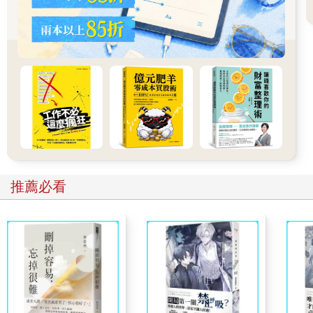
供一款實用的工具，幫助內向者更精確地了解自己的性格結構。
IntroDNA©並不是第一個對內向者做分類的性格模型，卻是第一
個專門只為內向者而開發的模型。最重要的是：它是第一個整合
了內向者各種性格類型的模型：高敏感、害羞、怪咖症候群和獨
來獨往。
透過IntroDNA©，內向的人能夠更清楚地評估自己的性格和能
力，並且有方向性地發展自我。因此，你可以直接閱讀對你最有
助益的小節，在生活方式、溝通、工作和自我表現等方面進行優
化，並且在最短的時間內看到成果。
第2章 培養你的身體意識
推薦必看
書呆子、書蟲、纖細敏感的靈魂──很少有人會把一個內向的人，
想像成全身肌肉、精力充沛的模樣。如果沒有被刻意引導，我們
腦海中浮現的，幾乎就是戴著眼鏡的伍迪．艾倫那種類型，或是
拉丁文超強、但翻單槓總是失敗的女同學。當然，這種刻板印象
過於簡化。畢竟世界上收入最高的運動員高爾夫球選手老虎伍
茲，以及德國國家足球隊前總教練勒夫、網球傳奇葛拉芙，都被
公認是內向型的人。他們的例子證明了，內向的人和外向的人一
樣，也能在體能上有出類拔萃的表現。
儘管如此，內向者和外向者在生理上，確實存在顯著的差異：內