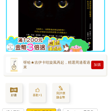
呀哈★吉伊卡哇旋風再起，精選周邊看過
加購
來
寫評價
好書
喜歡+1
賺金幣
?