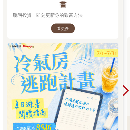
有遠見的異想天開者，能比別人更好地掌握並推動他們的專業領
書
域。不管N型內向者喜歡什麼東西，他們都希望知道系統如何運
聰明投資！即刻更新你的致富方法
作，深入鑽研自己的專業，並且在打破界限和規範時毫不猶豫。
比爾．蓋茲就是最典型的例子，他多次登上《富比士》全球富豪
榜首。因此，「怪咖」這個詞正在經歷一場意義的轉變，現在它
看更多
代表的是邏輯、創造力和某一領域的卓越能力。
繭居者特別重視人際關係，害怕外界的批評。他們最喜歡退縮到
熟悉的人際關係所組成的「繭」當中。在工作上，他們偏好有著
明確流程和層級架構的結構環境。C型內向者的特點是腳踏實
地、關懷他人、對人特別尊重。雖然他們外表看起來很友善，但
面對陌生人時常常感到不安，不喜歡成為焦點，並且盡一切努力
保護自己的隱私。著名的例子包括威廉王子和凱特王妃。和前一
代的王室不同，他們接受精心安排的訓練，可以逐步適應自己的
角色。
▌IntroDNA©的基礎
我們勾畫出內向者的四種典型行為風格。但就像DISG模型和
MBTI一樣，IntroDNA©並不打算將人歸類於固定框架，因為無論
是內向者還是外向者，每個人都是獨一無二的。它的目的在於提