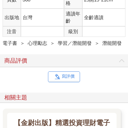
格
●受情感驅動且安於交際：敏銳的超級敏感者（Supersensiblen，
S型內向者）。
適讀年
出版地
台灣
全齡適讀
●受理性驅動且不安於交際：高度邏輯思維的怪咖（Nerd，N型內
齡
向者）。
●受情感驅動且不安於交際：害羞的繭居者（Cocooner，C型內向
注音
級別
者）。
電子書
＞
心理勵志
＞
學習／潛能開發
＞
潛能開發
智囊是內向者當中冷靜的領導者，理性、沉著、責任感強。他們
用冷靜的邏輯，讓工作和家庭保持在正軌上，穩定且不偏不倚地
商品評價
實現自己的目標。在與人相處時，M型內向者通常能根據情境，
表現得體且自信，儘管他們完全不是那種熱衷社交的類型。德國
前總理梅克爾就是最典型的例子，她證明了一個人不需要符合傳
寫評價
統的領袖形象，也能成為世界上最有權力的女性。
超級敏感者擁有一種第六感，敏銳的感知力讓他們能夠從生活、
藝術和自然當中獲得獨特的感受。他們也是細緻的觀察者，能直
相關主題
覺地感受到人和場合的氣氛變化。同時，敏感的神經系統也讓他
們更容易受到傷害。因此，S型內向者經常會被周遭的人視為脫離
現實，甚至有些難以相處。這類型的最著名代表人物，就是丹麥
作家安徒生所創造的角色：豌豆公主。
【金尉出版】精選投資理財電子
怪咖在別人眼中，似乎一半是天才，一半是怪胎。他們自認是具