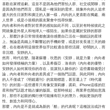
喜歡在家裡追劇。這並不是因為他們害怕人群、社交或閒聊，而
是因為對他們而言，隱私是一種深刻的需求。就像外向的人追求
盛大的生日派對和廣泛的人脈一樣，內向的人更喜歡在獨處、兩
人世界，或是小規模的親友聚會中找尋快樂。
內向者和外向者對於世界的感知如此不同，以至於有時候彼此之
間就像是外星人和地球人一樣陌生。如果你是屬於安靜的那群
人，那麼許多日常情境都會讓你感覺自己活在一個錯誤的星球
上。無論是高鐵上不斷響起的手機鈴聲，或是好友長達三天的婚
禮，在在都表明這個世界似乎比較適合那些活躍、吵鬧的人，而
非沉穩、安靜的人。
然而，時代在變。隨著蘇珊．坎恩的《安靜，就是力量：內向者
如何發揮積極的力量》，以及希薇亞．洛肯的《內向者的優勢：
安靜的人如何展現你的存在，並讓別人聽你的》這些書籍備受討
論，內向者和外向者的差異成了一個熱門話題。與此同時，內向
的人不僅成了《明鏡週刊》的當期標題，甚至還上了《時代週
刊》的封面—這些通常只有像安潔莉娜．裘莉、iPhone這樣的巨
星和熱門話題才能占據的版面。從那時候起，商業界也開始意識
到，那些不起眼的獨行俠可能擁有巨大的潛力，例如更強的理
性、創造力和同理心。
那麼，內向是不是就成為新的「酷」的代表呢？這種說法或許有