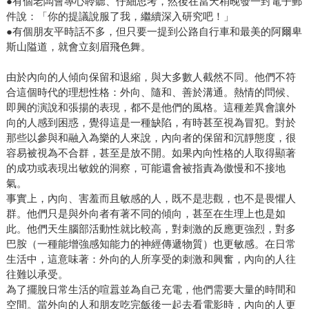
●有個老闆會專心聆聽、仔細思考，然後在當天稍晚發一封電子郵
件說：「你的提議說服了我，繼續深入研究吧！」
●有個朋友平時話不多，但只要一提到公路自行車和最美的阿爾卑
斯山隘道，就會立刻眉飛色舞。
由於內向的人傾向保留和退縮，與大多數人截然不同。他們不符
合這個時代的理想性格：外向、隨和、善於溝通。熱情的問候、
即興的演說和張揚的表現，都不是他們的風格。這種差異會讓外
向的人感到困惑，覺得這是一種缺陷，有時甚至視為冒犯。對於
那些以參與和融入為樂的人來說，內向者的保留和沉靜態度，很
容易被視為不合群，甚至是放不開。如果內向性格的人取得顯著
的成功或表現出敏銳的洞察，可能還會被指責為傲慢和不接地
氣。
事實上，內向、害羞而且敏感的人，既不是悲觀，也不是畏懼人
群。他們只是與外向者有著不同的傾向，甚至在生理上也是如
此。他們天生腦部活動性就比較高，對刺激的反應更強烈，對多
巴胺（一種能增強感知能力的神經傳遞物質）也更敏感。在日常
生活中，這意味著：外向的人所享受的刺激和興奮，內向的人往
往難以承受。
為了擺脫日常生活的喧囂並為自己充電，他們需要大量的時間和
空間。當外向的人和朋友吃完飯後一起去看電影時，內向的人更