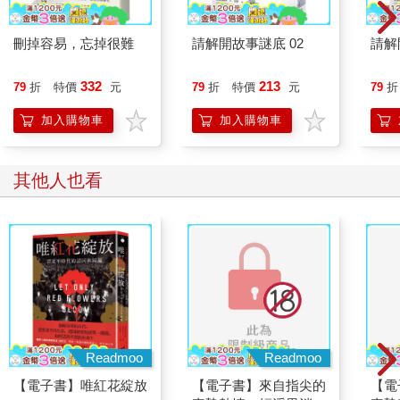
向者的大腦更容易受到刺激衝擊，也因此更常感到疲憊、精力耗
盡。這種神經容易過度刺激的敏感性，很難適應我們快節奏的生
刪掉容易，忘掉很難
請解開故事謎底 02
請解
活。過去幾十年來，學習和工作更加講究溝通、社交關係更加多
元、家裡和辦公室變得更加開放、高速公路更加擁擠，強調「輕
332
213
79
折
特價
元
79
折
特價
元
79
折
鬆氛圍」的企業活動和社交活動也大幅增加。面對這種日常的混
亂，內向者必須理解自身的生理特質，訓練自己的心智和情緒提
加入購物車
加入購物車
高適應能力。對於M型和N型內向者來說，他們有條不紊的毅力是
一種優勢。而S型和C型內向者，也能憑藉敏銳的觀察力和謹慎的
性格來面對挑戰。
其他人也看
06 預防精力危機 （★超級敏感者S│★繭居者C）
如果職場生活和社會活動都能符合內向者的喜好，那麼不僅會議
時間會縮短，想要擁有個人的辦公室，也不會引來異樣的眼光。
經理們會更頻繁地使用視訊會議，減少出差。學生們則無須圍繞
著一張桌子才能寫小組作業。當然，在餐廳裡想要把背景音樂的
音量調小一點，也總能如願。
然而，照目前的情況來看，你可能經常需要走出舒適圈。這會消
Readmoo
Readmoo
耗你的精力，削弱你的自信心。尤其是超級敏感者和繭居者，當
【電子書】唯紅花綻放
【電子書】來自指尖的
【電
他們覺得自己無法滿足社會期待時，這種感受會更加強烈。然