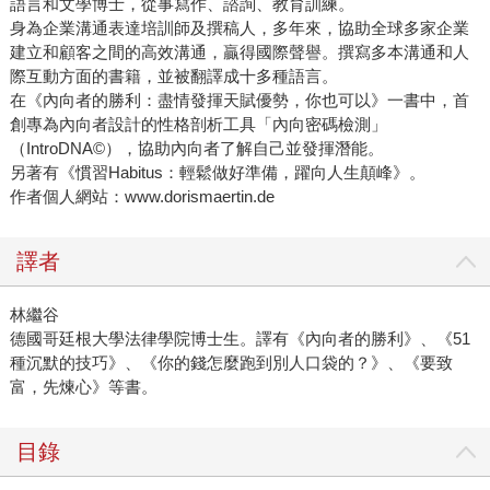
語言和文學博士，從事寫作、諮詢、教育訓練。
身為企業溝通表達培訓師及撰稿人，多年來，協助全球多家企業
建立和顧客之間的高效溝通，贏得國際聲譽。撰寫多本溝通和人
際互動方面的書籍，並被翻譯成十多種語言。
在《內向者的勝利：盡情發揮天賦優勢，你也可以》一書中，首
創專為內向者設計的性格剖析工具「內向密碼檢測」
（IntroDNA©），協助內向者了解自己並發揮潛能。
另著有《慣習Habitus：輕鬆做好準備，躍向人生顛峰》。
作者個人網站：www.dorismaertin.de
譯者
林繼谷
德國哥廷根大學法律學院博士生。譯有《內向者的勝利》、《51
種沉默的技巧》、《你的錢怎麼跑到別人口袋的？》、《要致
富，先煉心》等書。
目錄