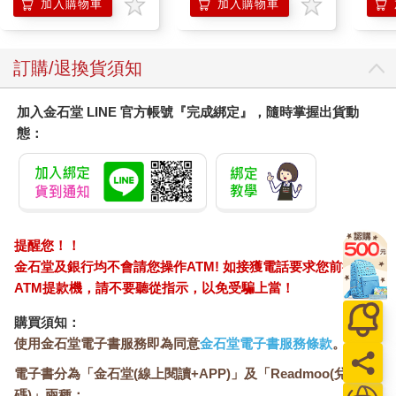
企鵝
加入購物車
加入購物車
全麥類，以及優質脂肪，例如橄欖油、堅果或酪梨。當然，巧克
力棒也能暫時緩解這種餓到發火的感覺。不過香蕉搭配優格，更
能長時間地維持血糖穩定。
訂購/退換貨須知
●充分飲水。大腦有四分之三是由水所組成。每天攝取二到三公升
的水分，可以促進大腦的血液循環，確保神經細胞間聯繫無礙。
加入金石堂 LINE 官方帳號『完成綁定』，隨時掌握出貨動
要預防情緒緊張和思維滯塞，水和花果茶是最簡單的解方。
態：
●提升血清素的濃度。S型和C型特質的內向者，經常會感到過度
的刺激和壓力。在這種情況下，身體會分泌壓力荷爾蒙皮質醇。
皮質醇會抑制血清素，而血清素能讓我們感到平靜和放鬆。這就
形成了一個惡性循環：血清素濃度下降，對外界刺激的敏感度和
情緒低落的可能性上升，導致更多的皮質醇分泌……不過，透過
飲食可以稍微提升血清素的濃度。黑巧克力、堅果、魚類、葡
提醒您！！
萄、番茄和乳酪，都含有相對較高比例的色胺酸，這種胺基酸會
金石堂及銀行均不會請您操作ATM! 如接獲電話要求您前往
在大腦中轉化為血清素。
ATM提款機，請不要聽從指示，以免受騙上當！
●降低皮質醇的濃度。更有效的方法是間接影響影響血清素的濃
度。荷蘭心理學家羅布．馬庫斯（Rob Markus）發現，低蛋白、
購買須知：
高碳水化合物的飲食，對於壓力高敏感的人幫助很大。一種由三
使用金石堂電子書服務即為同意
金石堂電子書服務條款
。
分之二碳水化合物和僅四％蛋白質所組成的飲食，能顯著改善壓
力敏感者的情緒，並提升認知能力。馬庫斯認為，之所以會有這
電子書分為「金石堂(線上閱讀+APP)」及「Readmoo(兌換
種效果，是因為高碳水化合物的飲食，可以降低血液中的皮質醇
碼)」兩種：