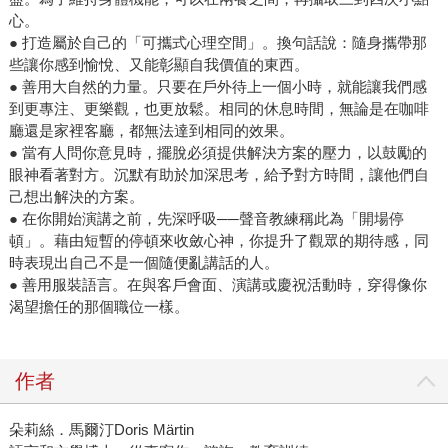
心。
● 打造屬於自己的「可攜式心理空間」。換句話說：隨身攜帶那
些讓你感到愉悅、又能彰顯自我價值的東西。
● 善用大自然的力量。只要在戶外待上一個小時，就能讓我們感
到更專注、更樂觀，也更放鬆。相同的休息時間，無論是在咖啡
廳還是家裡客廳，都無法達到相同的效果。
● 當有人問你意見時，擺脫必須提供解決方案的壓力，以鼓勵的
眼神看著對方。沉默有助於加深思考，給予對方時間，讓他們自
己想出解決的方案。
● 在你開始演講之前，先深呼吸──聲音教練稱此為「開場停
頓」。藉由短暫的停頓來收斂心神，你提升了觀眾的期待感，同
時表現出自己不是一個隨便亂講話的人。
● 善用服裝語言。在與客戶會面、演講或慶祝活動時，穿得像你
渴望擔任的那個職位一樣。
作者
朵莉絲．馬爾汀Doris Märtin