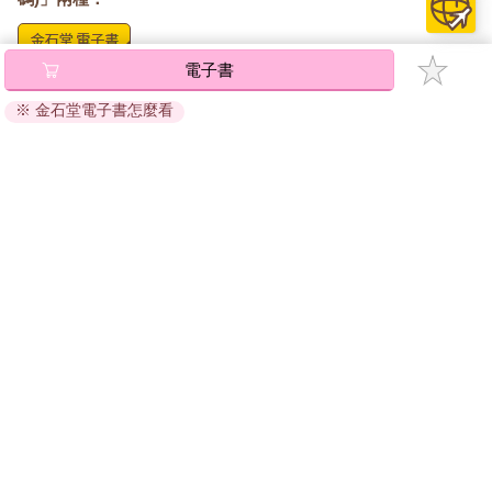
的濃度，提高色胺酸的濃度，進而促進血清素的生成。
●多吃溫熱的食物。高比例S型或C型特質的內向者，與印度傳統
醫學阿育吠陀中的「風型」體質有許多相似之處。風型體質的人
電子書
將儲存於會員中心→電子書服務「我的e書櫃」，點選線上
被認為是敏感、細膩、有創意，但也容易疲憊。根據阿育吠陀的
閱讀直接開啟閱讀。
※ 金石堂電子書怎麼看
觀點，風型體質的人適合食用溫熱的食物，例如湯品或燉飯，以
線上閱讀：
及溫暖的香料，如香菜、肉桂、薑黃等。另一方面，應盡量避免
建議使用Chrome、Microsoft Edge 有較佳的線上瀏覽效
寒涼和辛辣的食物。
果， iOS 16 或以上版本，Android 6.0 以上版本，建議裝
●提升乙醯膽鹼的濃度。乙醯膽鹼是一種神經傳導物質，對內向者
置有6GB以上的記憶體，至少有 30 MB以上的容量。
來說最為重要。它能增強內向者的特質：深入思考、專注和長時
間集中注意力。乙醯膽鹼是由身體中的B群維生素、膽鹼所生成。
離線閱讀：
攝取的膽鹼越多，能夠生成的乙醯膽鹼就越多，大腦的功能也就
APP下載：
iOS
Android
越強大。富含膽鹼的食物包括雞蛋、大豆卵磷脂、牛肝、魚、牛
安裝電子書APP後，請依照提示登入「會員中心」→「我
奶、青花菜、花椰菜、花生和小麥胚芽。內向者可以多吃典型的
的E書櫃」→「電子書APP通行碼/載具管理」，取得通行
英式早餐，包含雞蛋和火腿，這兩者都包含大量的膽鹼，為一天
碼再登入下載您所購買的電子書。完成下載後，點選任一
的開始做好準備。
書籍即可開始離線閱讀。
●考量酒精和咖啡的影響。酒精會直接降低新皮質的興奮性，將內
向者的興奮程度調整到舒適的水準，因此，來一杯紅酒或香檳有
助於放鬆。咖啡的作用則完全相反，咖啡因會進一步刺激容易過
請至會員中心→電子書服務「我的e書櫃」領取複製『兌換
度興奮的內向者。特別是在時間壓力下要處理數字時，咖啡對於
碼』至電子書服務商Readmoo進行兌換。
工作效率的影響似乎特別大。