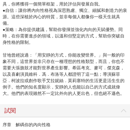
具，你將獲得一個簡單框架，用於評估與發展自我。
●自信：讓你將內向性格視為深思熟慮、獨立、細膩和創造力的泉
源。這些深植於內心的特質，並非每個人都像你一樣天生就具
備。
●策略：為你提供建議，幫助你發揮並強化內向的天賦優勢。同
時，在你需要進步的領域，以溫和但堅定的方式，幫助你突破自
身性格的限制。
甘地曾經說過：「用安靜的方式，你能改變世界。」與一般的印
象不同，這世界並非只存在一種理想的性格類型，而且，你也不
需要大張旗鼓才能對世界產生影響。希區考克、麥可．傑克森，
以及喜劇演員維科．馮．布洛等人都證明了這一點；導演蘇菲
亞．柯波拉或創作歌手艾拉妮絲．莫莉塞特的生活更是活生生的
例子。他們的知名度顯示，安靜的人也能以自己的方式成就偉
大。他們的表現雖然不一定比外向的人更出色，但也絕不遜色。
試閱
序章 解碼你的內向性格