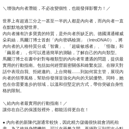
＼增強內向者潛能，不必改變個性，也能發揮影響力！／
世界上有超過三分之一甚至一半的人都是內向者，而內向者一直
在默默地改變世界。
內向者擁有許多寶貴的特質，是外向者所缺乏的。德國溝通權威
朵莉絲．馬爾汀博士首創「內向密碼檢測」（IntroDNA©），將
內向者的人格特質分成「智囊」、「超級敏感者」、「怪咖」和
「繭居者」，你可以透過簡單的測驗，了解自己的內向類型。
馬爾汀博士在書中針對每種類型的內向者常遭遇的問題，提供最
實用的行動指南。包括如何經營親密關係和維繫友誼、在聊天對
話中表現自我、拒絕邀約、上台簡報……到如何當主管，展現內
向者的領導風格，幫助你發揮並強化內向的天賦優勢。同時，她
也在你需要進步的領域，以溫和但堅定的方式，帶你突破自身性
格的限制。
＼給內向者最實用的行動指南！／
讓你在自己的保護殼裡外，都能活得更自在！
● 內向者的新陳代謝通常較快，因此精力儲備很快就會消耗殆
盡。為了維持身體機能，可以在兩餐之間，再攝取三到四次小點