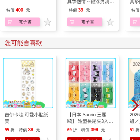
真摯熱情～輕浮男消防
真摯
而，對於內向者來說，不僅僅是生活變得更加辛苦而已。由於大
員帶著熱烈眼神擁抱我
員帶
腦化學作用的影響，他們擁有的精力往往比外向者少，當他們感
400
39
特價
元
特價
元
特價
～(第02話)
～(第
到疲憊時，就容易發生注意力不集中、做事混亂、心神不寧、情
電子書
電子書
緒激動。
「我真希望我的抗壓性能更強一點，不要這麼容易被事情影
響。」一位內向者在部落格上寫道。這句話道出了許多內向者的
您可能會喜歡
心聲，尤其是那些具有高比例S型和C型特質的人。
這個目標並非遙不可及。你把身體照顧得越好，就越能應付外界
的各種挑戰。透過飲食，你可以直接影響大腦的血液循環、血糖
程度，以及調節腦細胞間負責訊息傳遞的神經傳導物質。這樣一
來，你就可以預防思維滯塞和易怒情緒。
●規律飲食。內向者的新陳代謝通常較快，因此精力儲備很快就會
消耗殆盡。為了維持身體機能，你需要規律飲食。同時，建議你
在兩餐之間，再攝取三到四次小點心。
●不要讓自己餓到發火。如果你是具有高比例S型或C型特質的內
向者，你應該很熟悉那種又餓又氣、腦袋無法思考的感覺。這種
吉伊卡哇 可愛小貼紙-
【日本 Sanrio 三麗
20
情況通常發生在血糖不穩的時候，英文裡甚至還有一個新詞
黃
鷗】 造型長尾夾3入組
組／
hangry（餓到發火）來形容這種狀態，結合了hungry（飢餓）和
(8款可選) 凱蒂貓 Hello
38
399
95
折
特價
元
69
折
特價
元
51
折
angry（憤怒）。要預防這種因飢餓而引起的情緒不穩和工作效率
Kitty 庫洛米 布丁狗 酷
下降，你可以多攝取吸收較慢的碳水化合物，例如蔬菜、水果、