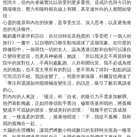
些誇大，但內向者確實比以前受到更多重視。這或許也與今日的
職場倦怠、壓力和隨時都在線上有關，甚至連外向的人都開始發
現：
心靈的復原和內在的快樂，是享受生活、深入思考，以及避免倦
怠的先決條件。
暢銷書作家伊莉莎白．吉兒伯特在其熱賣的《享受吧！一個人的
旅行》一書中，以自嘲的口吻生動地描述了這個現象。在印度的
靜修院中，一個尋找一切的女人，認為透過沉默和自制可以讓自
己變得更從容，也更具神祕感，她說：「所以我決定不再當靜修
院中的派對狂人，不再到處亂跑、八卦和開玩笑。我不必成為燈
光的焦點，也不需主導所有的對話，更不用為了得到一點點的認
可而滔滔不絕。我該改變了。」明星作家保羅．科爾賀也傳達了
「專注和退讓如何能積極改變生活」的訊息，吸引了數百萬讀者
的心。
對內向的人來說，「慢活」和「自省」的吸引力不需多加解釋。
他們喜歡獨處，正如同香頌歌手喬治．穆斯塔基所唱的，將孤獨
變成不可或缺的朋友，變成美好的習慣：「我幾乎把它當成朋
友，一種溫柔的習慣。」接著他唱道：「不，我從不孤獨，我和
我的孤獨在一起。」
大腦的生理機制，讓我們將數小時或數日的安靜時光視為一種享
受。如果我們過度消耗自己，大腦也會強迫我們停下來休息。外