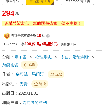
紙本平裝
金石堂 電子書
Readmoo 電子書
294
元
認購希望書包，幫助弱勢孩童上學不中斷！
10
預計最高可得金幣
點
?
100累1點 4點抵1元
HAPPY GO享
折抵無上限
分類：
電子書
＞
心理勵志
＞
學習／潛能開發
＞
潛能開發
追蹤
作者：
朵莉絲．馬爾汀
追蹤
出版社：
先覺
追蹤
出版日：
2025/11/01
相關主題：
內向者的勝利