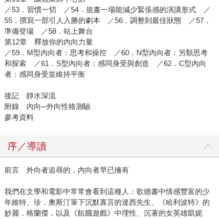
／53．習慣一切 ／54．規畫一場能減少緊張感的演講形式 ／
55．撰寫一部引人入勝的劇本 ／56．調整到最佳狀態 ／57．
準備登場 ／58．站上舞台
第12章 釋放你的內向力量
／59．M型內向者：思考和操控 ／60．N型內向者：另類思考
和探索 ／61．S型內向者：感同身受與創造 ／62．C型內向
者：感同身受並維持平衡
後記 靜水深流
附錄 內向─外向性格測驗
參考資料
序／導讀
前言 外向者追尋的，內向者早已擁有
我們在文學和電影中常常會看到這種人：歌德書中情感豐富的少
年維特、珍．奧斯汀筆下沉默寡言的達西先生、《哈利波特》的
妙麗．格蘭傑，以及《飢餓遊戲》中理性、沉著的女英雄凱妮