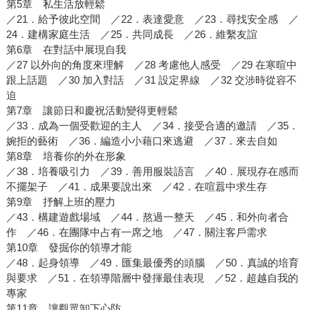
第5章 私生活放輕鬆
／21．給予彼此空間 ／22．表達愛意 ／23．尋找安全感 ／
24．建構家庭生活 ／25．共同成長 ／26．維繫友誼
第6章 在對話中展現自我
／27 以外向的角度來理解 ／28 考慮他人感受 ／29 在寒暄中
跟上話題 ／30 加入對話 ／31 設定界線 ／32 交涉時從容不
迫
第7章 讓節日和慶祝活動變得更輕鬆
／33．成為一個受歡迎的主人 ／34．接受合適的邀請 ／35．
婉拒的藝術 ／36．編造小小藉口來逃避 ／37．來去自如
第8章 培養你的外在形象
／38．培養吸引力 ／39．善用服裝語言 ／40．展現存在感而
不擺架子 ／41．成果要說出來 ／42．在喧囂中求生存
第9章 抒解上班的壓力
／43．構建遊戲場域 ／44．熬過一整天 ／45．和外向者合
作 ／46．在團隊中占有一席之地 ／47．關注客戶需求
第10章 發掘你的領導才能
／48．起身領導 ／49．匯集最優秀的頭腦 ／50．真誠的培育
與要求 ／51．在領導階層中發揮最佳表現 ／52．超越自我的
專家
第11章 讓觀眾卸下心防