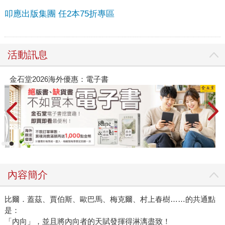
叩應出版集團 任2本75折專區
活動訊息
春光ｘ奇幻基地｜全書系展
內容簡介
比爾．蓋茲、賈伯斯、歐巴馬、梅克爾、村上春樹……的共通點
是：
「內向」，並且將內向者的天賦發揮得淋漓盡致！