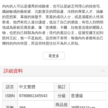
內向的人可以是優秀的傾聽者，也可以是缺乏同理心的技術宅、
纖細敏感的藝術家、沉默寡言的悶葫蘆、冷靜的專業人才、抽象
的思想家、幕後的操盤手、害羞的成功人士，或是溫暖的人性洞
察者。他們有些人過分謙虛，低估了自己的價值；有些人則悄悄
地成為新創百萬富豪。像「老佛爺」卡爾．拉格斐這樣的耀眼人
物，也把自己歸類為內向者；現代的童話公主，從黛安娜王妃到
凱特王妃，無一不是如此。這些例子表明：每個內向者都有自己
獨特的內向特質，而這些特質往往不為外人所知。
▌內向的四種類型
看更多
所有內向者都屬於同一陣線，但並非所有內向者都是一樣的，有
兩個差異特別顯著。首先，有右腦型的內向者，傾向以主觀直覺
詳細資料
的方式來處理資訊；還有左腦型的內向者，更偏向以客觀分析的
方式來評估資訊。其次，有社交能力較強的內向者，也有社交能
力較弱的內向者。從這些差異的交叉組合，可以得出四種基本的
語言
中文繁體
裝訂
內向性格行為風格：
ISBN
9789861345543
分級
普通級
●受理性驅動且安於交際：務實的智囊（Mastermind，M型內向
商品規
者）。
頁數
368
25開15*21cm