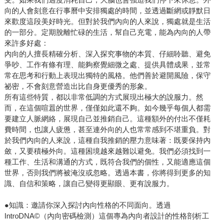
向的人會刻意在行事曆中安排獨處的時間，並透過斷網或靜默日
來歡度這段美好時光。但對於我們內向的人來說，獨處就是生活
的一部分。定期脫離忙碌的生活，幫自己充電，能為內向的人帶
來許多好處：
內向的人擅長精確分析、深入探究事物的本質、仔細聆聽、避免
爭吵、工作有條有理、能夠察覺細微之處、提供具體成果，並常
常在思考和行動上表現出獨特的風格。他們善於避開風險，保守
祕密，不會刻意營造出比自身更優秀的形象。
所有這些特質，都以非常低調的方式展現出極大的說服力。然
而，在這個喧囂的世界，僅僅如此還不夠。如今幾乎每個人都需
要建立人脈網絡，展現自己並推銷自己。這種額外的付出不僅耗
費時間，也讓人疲憊，甚至連外向的人也常常感到不堪重負。對
於我們內向的人來說，這種自我推銷的壓力意味著：既要保持內
斂，又要積極外向。這種困境越來越難以避免。我們必須找到一
種工作、生活和溝通的方式，既符合我們的個性，又能適應這個
世界，否則我們將被淹沒或忽略。透過本書，你將得到更多的知
識、自信和策略，讓自己變得更顯眼、更有說服力。
●知識：邀請你深入探討內向性格的不同面向。透過
IntroDNA©（內向密碼檢測）這個專為內向者設計的性格剖析工