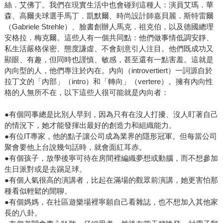
絲．艾佛丁。我們在現實生活中也會碰到這種人：演員艾瑪．華
森、高爾夫球選手馬丁．凱默爾、時尚設計師嘉貝麗．斯特雷爾
（Gabriele Strehle）、臉書創辦人馬克．祖克伯，以及德國總理
安格拉．梅克爾。這些人有一個共同點：他們做事情低調安靜、
私生活嚴格保密、態度謙虛、不會刻意引人注目。他們既成功又
顯眼、有趣，但同時也謹慎、敏感，甚至還有一點害羞。這就是
內向型的人，他們專注於內在。內向（introvertiert）一詞源自於
拉丁文的「內部」（intro）和「轉向」（vertere）。擁有內向性
格的人無所不在，以下這些人很可能就是內向者：
●有個同事總是比別人早到，因為只有在沒人打擾、沒人盯著自己
的情況下，她才能發揮出最好的創造力和組織能力。
●有位IT專家，他的點子讓公司成為業界的隱形冠軍。但每當公司
聚會要他上台說幾句話時，就會面紅耳赤。
●有個孩子，放學後寧可待在房間裡編織夢想或動腦，而不想參加
生日派對或是去踢足球。
●有個人氣很高的演講者，比起在滿場的觀眾前演講，她更害怕那
種看似輕鬆的閒聊。
●有個媽媽，在社區遊樂場裡寧願自己看雜誌，也不想加入其他家
長的八卦。