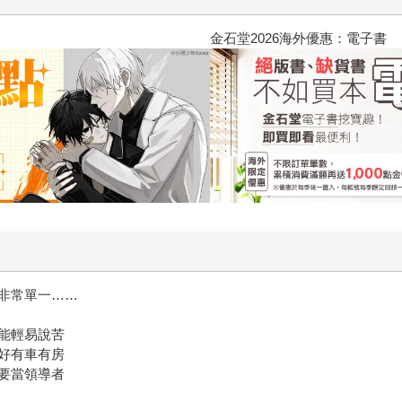
2026金石堂暑假漫博〈你好，我吃
非常單一……
能輕易說苦
好有車有房
要當領導者