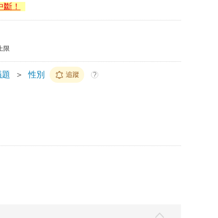
中斷！
上限
議題
＞
性別
追蹤
?