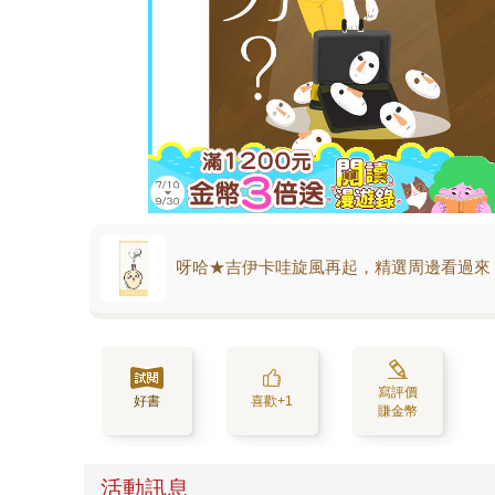
呀哈★吉伊卡哇旋風再起，精選周邊看過來
寫評價
好書
喜歡+1
賺金幣
活動訊息