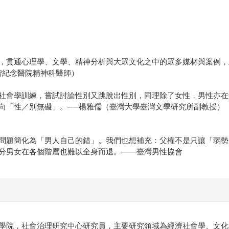
，貫通心理學、文學、精神分析與大眾文化之中的眾多媒材與案例，
偕紀念醫院精神科醫師）
社會學訓練，嘗試討論性別又跳脫出性別，同理除了女性，男性亦在
向「性／別無礙」。──楊雅儒（臺灣大學臺灣文學研究所副教授）
問題簡化為「男人自己的錯」。我們也想補充：父權不是只讓「弱勢
分男女在各個階層也難以全身而退。——臺灣男性協會
學院，社會治理研究中心研究員，主要研究領域為經濟社會學、文化