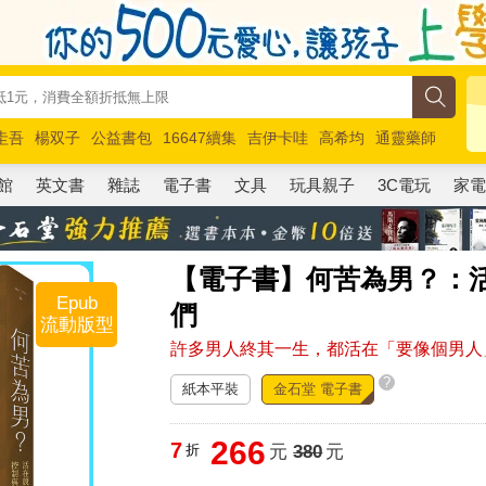
圭吾
楊双子
公益書包
16647續集
吉伊卡哇
高希均
通靈藥師
路邊攤新作
馬斯克
玩具總動員5
超慢跑
館
英文書
雜誌
電子書
文具
玩具親子
3C電玩
家
【電子書】何苦為男？：
Epub
們
流動版型
許多男人終其一生，都活在「要像個男人
?
紙本平裝
金石堂 電子書
266
7
折
元
380
元