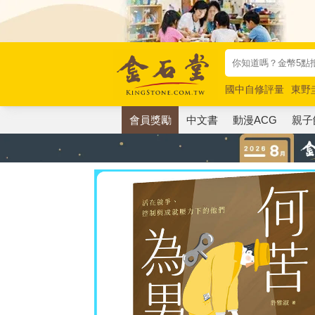
國中自修評量
東野
唯紅花綻放
奧德賽
會員獎勵
中文書
動漫ACG
親子