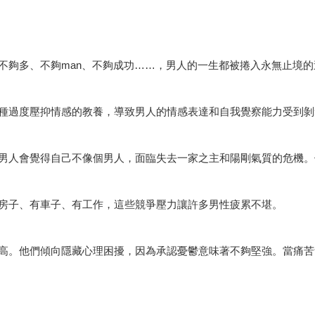
不夠多、不夠man、不夠成功……，男人的一生都被捲入永無止境
種過度壓抑情感的教養，導致男人的情感表達和自我覺察能力受到剝
男人會覺得自己不像個男人，面臨失去一家之主和陽剛氣質的危機。
房子、有車子、有工作，這些競爭壓力讓許多男性疲累不堪。
高。他們傾向隱藏心理困擾，因為承認憂鬱意味著不夠堅強。當痛苦