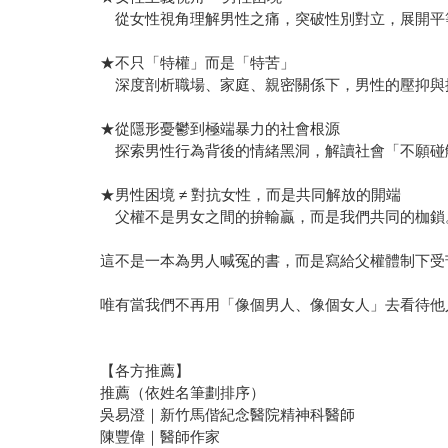
從女性視角理解男性之痛，突破性別對立，展開平
★不只「特權」而是「特苦」
深度剖析職場、家庭、親密關係下，男性的壓抑與
★從隱形憂鬱到極端暴力的社會根源
探索男性行為背後的情緒黑洞，解讀社會「不願碰
★男性困境 ≠ 對抗女性，而是共同解放的開端
父權不是男女之間的拚輸贏，而是我們共同的枷鎖
這不是一本為男人喊冤的書，而是寫給父權體制下受
唯有當我們不再用「像個男人、像個女人」去看待他
【各方推薦】
推薦（依姓名筆劃排序）
吳易澄｜新竹馬偕紀念醫院精神科醫師
陳豐偉｜醫師作家