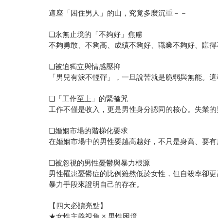
這座「困住男人」的山，究竟多麼沉重－－
❏永無止境的「不夠好」焦慮
不夠勇敢、不夠高、成績不夠好、職業不夠好、賺得
❏被迫獨立與情感壓抑
「男兒有淚不輕彈」，一旦說苦就是脆弱與無能。這
❏「工作至上」的緊箍咒
工作不僅是收入，更是男性身分認同的核心。失業的
❏婚姻市場的階梯化要求
在婚姻市場中的男性要越高越好，不只是身高、要有
❏被忽視的男性憂鬱與暴力根源
男性罹患憂鬱症的比例雖然低於女性，但自殺率卻更
暴力手段來證明自己的存在。
【四大必讀亮點】
★女性主義視角 × 男性困境