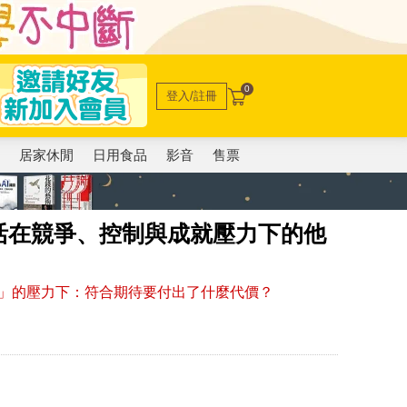
0
登入/註冊
電
居家休閒
日用食品
影音
售票
活在競爭、控制與成就壓力下的他
」的壓力下：符合期待要付出了什麼代價？