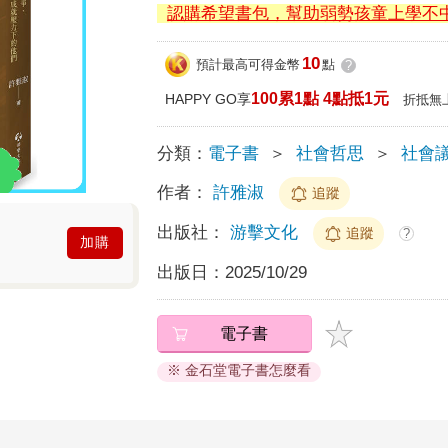
認購希望書包，幫助弱勢孩童上學不
10
預計最高可得金幣
點
?
100累1點 4點抵1元
HAPPY GO享
折抵無
分類：
電子書
＞
社會哲思
＞
社會
作者：
許雅淑
追蹤
出版社：
游擊文化
追蹤
?
加購
出版日：
2025/10/29
電子書
※ 金石堂電子書怎麼看