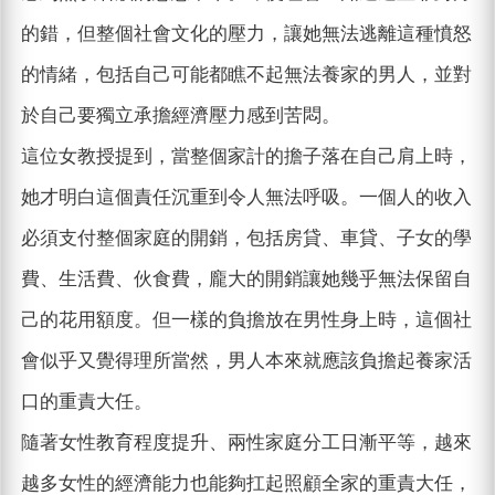
的錯，但整個社會文化的壓力，讓她無法逃離這種憤怒
的情緒，包括自己可能都瞧不起無法養家的男人，並對
於自己要獨立承擔經濟壓力感到苦悶。
這位女教授提到，當整個家計的擔子落在自己肩上時，
她才明白這個責任沉重到令人無法呼吸。一個人的收入
必須支付整個家庭的開銷，包括房貸、車貸、子女的學
費、生活費、伙食費，龐大的開銷讓她幾乎無法保留自
己的花用額度。但一樣的負擔放在男性身上時，這個社
會似乎又覺得理所當然，男人本來就應該負擔起養家活
口的重責大任。
隨著女性教育程度提升、兩性家庭分工日漸平等，越來
越多女性的經濟能力也能夠扛起照顧全家的重責大任，