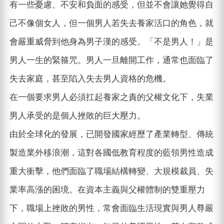
有一些憂慮、不安和負面的感受，但並不會讓她覺得自
己不像個女人，但一個男人若失去養家活口的角色，就
會嚴重威脅到他身為男子漢的感受。「不是男人！」是
男人一生的緊箍咒。男人一旦離開工作，通常也面臨了
失去家庭，甚至陷入失去男人資格的危機。
在一個要求男人必須扛起養家之責的父權文化下，失業
男人承受的是個人挫敗的巨大壓力。
由於全球化的發展，已開發國家經歷了產業轉型、傳統
製造業外移浪潮，這對各國低教育程度的藍領男性造成
重大衝擊，他們面臨了職場結構轉變、大規模裁員、失
業率高漲的困境。在資本主義與父權體制的雙重壓力
下，職場上挫敗的男性，常會面臨生活現實與男人尊嚴