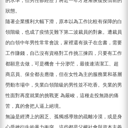
的水準，但男性卻經歷了將近一年才逐漸恢復疫情前的
狀態。
隨著企業獲利大幅下滑，原本以為工作比較有保障的白
領階級，也成了疫情災難下第二波裁員的對象。遭裁員
的白領中年男性常常會說，家裡還有孩子在念書，需要
工作賺錢，自己沒有資格對工作挑三揀四，只要有工作
都願意去做，可是機會 十分渺茫，最後連清潔工、超
商店員、保全都去應徵，但在女性為主的服務業和基層
勞動市場中，失業白領階級的男性並不吃香。失業的男
性面對再度就業的挑戰更 為嚴峻，這種走投無路的痛
苦，真的會把人逼上絕境。
無論是經濟上的困乏、孤獨感導致的疏離冷漠，或是身
心受挫衍生的暴力衝突，這些都是父權社會與資本主義