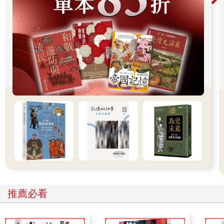
意思是一本書當中的每一個短篇小說都可以獨立閱讀、前後互不
相屬；但是，作者卻在各篇章之中，埋下了彼此相關的線索，從
而產生「這是同一個世界觀！」的立體感。
本書雖然不是小說、也沒有刻意去埋設線索，但由於臺灣史的各
個階段本就環環相扣，因此在每位作家完稿之後，竟自然而然形
成了「短篇連作」一般交叉藏閃的結構。讀者只要稍加留心，應
該很容易就會有「這個人怎麼又出現了」、「剛剛那座砲台原來
在這裡」的驚喜感。舉例來說，熊一蘋〈堡壘誕生：從熱蘭遮城
到臺灣城〉與瀟湘神〈歷史迷霧中的幽靈：四草礮臺方位之謎〉
所描寫的，原來是荷蘭與明鄭之間的同一場戰爭、不同的面相。
而在〈堡壘誕生〉裡活躍於臺海周邊的海盜，竟然還繼續活躍於
何玟珒〈默默見證島嶼三百年：鳳山縣舊城與臺灣府城〉所描寫
的清領時期。而在謝宜安〈這是清朝治理臺灣之始，也是最後：
牡丹社事件催生的城壘〉當中，調整了安平砲台與修築臺北府城
的劉璈，也不期然閃現於拙作〈發生的與未曾發生的歷史現場：
清法戰爭中的砲台〉裡。連鎖反應還可以繼續下去：拙作曾提到
在「清法戰爭」大顯身手的林朝棟，而他在班與唐〈要塞化吧，
推薦必看
基隆！——砲台新世紀〉竟然也有戲分……。
仔細想想，歷史的發展本來就是連貫的，因此同樣的人事物出現
在不同歷史故事當中，並不是那麼奇怪的事情。然而，如果你只