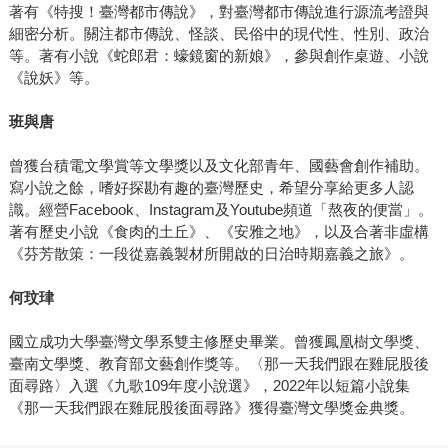
著有《特搜！臺灣都市傳說》，對臺灣都市傳說進行源流考證與
細密分析。關注都市傳說、怪談、民俗中的現代性、性別、政治
等。著有小說《蛇郎君：蠔鏡窗的新娘》，參與創作桌遊、小說
《說妖》等。
班與唐
曾獲台積電文學賞等文學獎以及文化部青年、國藝會創作補助。
寫小說之餘，嗜好探勘有趣的臺灣歷史，希望分享給更多人認
識。經營Facebook、Instagram及Youtube頻道「熬夜的便當」。
著有歷史小說《食肉的土丘》、《安雅之地》，以及合著非虛構
《芬芳散策：一段從嘉義製材所開啟的日治時期嘉義之旅》。
何玟珒
國立成功大學臺灣文學系雙主修歷史畢業。曾獲鳳凰樹文學獎、
臺南文學獎、教育部文藝創作獎等。〈那一天我們跟在雞屁股後
面尋路〉入選《九歌109年度小說選》，2022年以短篇小說集
《那一天我們跟在雞屁股後面尋路》獲得臺灣文學獎金典獎。