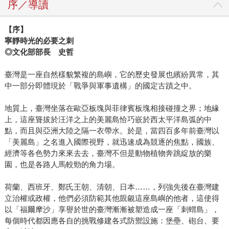
序／導讀
【序】
寧靜時光的必要之刺
◎文化部部長 史哲
臺灣是一座自然樣貌繁複的島嶼，它的歷史發展也繽紛異常，其
中一部分即體現於「戰爭與軍事遺構」的國定古蹟之中。
地質上，臺灣坐落在歐亞板塊與菲律賓板塊相接碰撞之界；地緣
上，這座聳拔於汪洋之上的美麗島恰巧嵌於西太平洋島弧的中
點，而且與亞洲大陸之隔一衣帶水。於是，當四百多年前臺灣以
「美麗島」之名進入國際視野，就迅速成為競逐的焦點，國族、
經濟等各色勢力來來去去，臺灣不但是動物植物奔跳綻放的樂
園，也是各路人馬較勁的角力場。
荷蘭、西班牙、鄭氏王朝、清朝、日本……，列強先後在臺灣建
立治權或政權，他們必須防範其他覬覦這座島嶼的他者，這使得
以「福爾摩沙」享譽於世的臺灣漸漸被塑造成一座「刺蝟島」，
每個時代都因應各自的挑戰修建各式防禦設施：堡壘、砲台、要