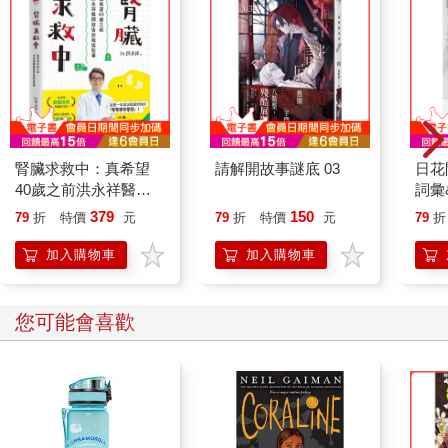
讀過歷史課本裡寥寥數語、前因後果都不可能很完整的敘述，那
本書應當能夠帶給你許多驚喜。歷史故事層層疊疊，是時光的沉
澱物，而本書所提及的砲台、城牆、要塞、營壘，都可說是從那
些故事裡面遺留下來的「化石」。期待這本書，能夠在你玩賞
「化石」之時，幫助你想像它們當時的肌肉、毛色乃至於吼聲。
畢竟《侏羅紀公園》（Jurassic Park）都有演過：有時，只需要
一小段DNA，就能夠復活一整個世界。
腎臟求救中：真希望
請解開故事謎底 03
日花
40歲之前洪永祥醫師
詞彙
就告訴我這些事
379
150
79
折
特價
元
79
折
特價
元
79
折
加入購物車
加入購物車
您可能會喜歡