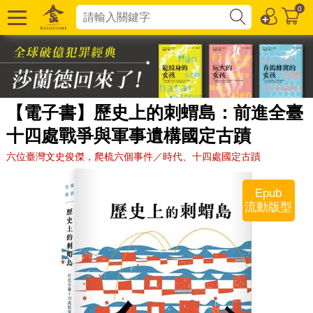
0
【電子書】歷史上的刺蝟島：前進全臺
十四處戰爭與軍事遺構國定古蹟
六位臺灣文史俊傑，爬梳六個事件／時代、十四處國定古蹟
Epub
流動版型