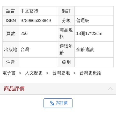
唸過臺灣史的世代都能琅琅上口的歷史階段，在在顯示了上述的
痕跡：荷西時期、明鄭時期、清領時期、日治時期……。如果說
語言
中文繁體
裝訂
板塊擠壓能夠塑造山脈，一次次的外力與抵抗，也彷彿塑造了臺
ISBN
9789865328849
分級
普通級
灣人的身世與文化。身為兵家必爭之地的臺灣，在這過程裡確實
是血淚斑斑、承受著刀刃、硝煙與火藥的。攤開過去數百年來的
商品規
臺灣史，我們幾乎找不到連續一百年的和平時期。但也正是在這
頁數
256
18開17*23cm
格
樣不斷襲來的軍事壓力裡，臺灣逐漸長出了自己的姿態與樣貌，
如同在高壓之下凝結而成的礦脈一樣。
適讀年
出版地
台灣
全齡適讀
而在你手上的這本書，正是一分臺灣史的「地質紀錄」。
齡
本書的主題，是各式各樣遺留在臺灣的「軍事古蹟」，包含城
牆、砲台、要塞、營壘等等古建築。在時代的淘洗下，許多這類
注音
級別
設施早已傾頹消失；即使留存下來的，也都因為軍事科技的變
化，而不再擔負保衛島嶼的功能。在民眾、學者與政府的合力保
電子書
＞
人文歷史
＞
台灣史地
＞
台灣史概論
存下，它們擁有了「文化資產」的新身分，或者成為著名的觀光
景點（比如臺南的億載金城），或者成為市民日常休憩的公園
商品評價
（如基隆的許多砲台），甚至有些早已融入尋常百姓家，居民與
行人還不見得明瞭其意義（比如熱蘭遮城的部分稜堡遺跡）。但
它們都有一個共通點，就是見證了臺灣這座島嶼抗擊一波波外力
寫評價
入侵的記憶。
如果「兵家必爭」是臺灣史的重要主題之一，那這些軍事類古