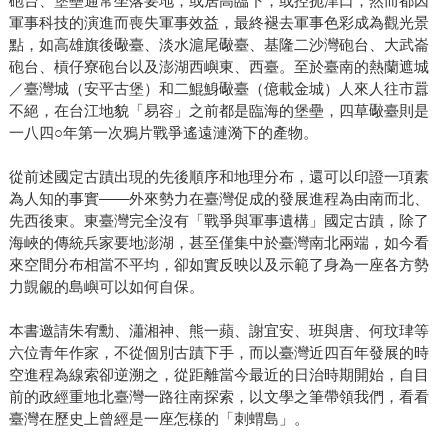
砲台、堡壘通常坐落要地，或居高臨下，或控扼津口，然而都因
軍事科技的演進而喪失軍事效益，最終褪去軍事色彩成為觀光景
點，如高雄旗後礮臺、淡水滬尾礮臺、基隆二沙灣砲台、大武崙
砲台、槓仔寮砲台以及澎湖西嶼東、西臺。至於臺南的熱蘭遮城
／臺灣城（安平古堡）和二鯤鯓礮臺（億載金城）人來人往市囂
不絕，在台江地貌「易容」之前都是臨海的堡壘，四草礮臺則是
一八四○年第一次鴉片戰爭遙遠漣漪下的產物。
從前述國定古蹟出現的先後順序和地理分布，還可以印證一項素
為人知的事實——外來勢力在臺灣促成的發展進程為由南而北、
先西後東。東臺灣完全沒有「戰爭與軍事遺構」國定古蹟，除了
海峽的傳統兵家要地澎湖，甚至僅集中於臺灣南北兩端，如今看
來空間分布相當不平均，卻如實反映以及示範了身為一座各方勢
力覬覦的島嶼可以如何自保。
本書邀請朱宥勳、瀟湘神、熊一蘋、謝宜安、班與唐、何玟珒等
六位青年作家，不從個別古蹟下手，而以臺灣近四百年發展的時
空進程為線索卻逆溯之，從距離當今最近的日治時期開始，自目
前的政經重地北臺灣一路往南探索，以文學之筆帶領我們，看看
臺灣在歷史上曾經是一座怎樣的「刺蝟島」。