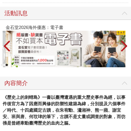
活動訊息
金石堂2026海外優惠：電子書
內容簡介
《歷史上的刺蝟島》一書以臺灣遭遇的重大歷史事件為經，以事
件後官方為了因應而興修的防禦性建築為緯，分別提及六個事件
／時代、十四處國定古蹟，在朱宥勳、瀟湘神、熊一蘋、謝宜
安、班與唐、何玟珒的筆下，古蹟不是丈量或調查的對象，而彷
彿是曾經牽動臺灣歷史的血肉之軀。