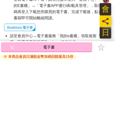
的E書櫃」→「電子書APP通行碼/載具管理」，取得通行
會
碼再登入下載您所購買的電子書。完成下載後，點選任一
書籍即可開始離線閱讀。
員
日
請至會員中心→電子書服務「我的e書櫃」領取複製『兌換
碼』至電子書服務商Readmoo進行兌換。
電子書
退換貨須知：
※ 本商品會員日滿額金幣加碼回饋最高15倍
因版權保護，您在金石堂所購買的電子書僅能以金石堂專屬
的閱讀軟體開啟閱讀，無法以其他閱讀器或直接下載檔案。
依據「消費者保護法」第19條及行政院消費者保護處公告之
「通訊交易解除權合理例外情事適用準則」，非以有形媒介
提供之數位內容或一經提供即為完成之線上服務，經消費者
事先同意始提供。（如：電子書、電子雜誌、下載版軟體、
虛擬商品…等），
不受「網購服務需提供七日鑑賞期」的限
制
。為維護您的權益，建議您先使用「試閱」功能後再付款
購買。