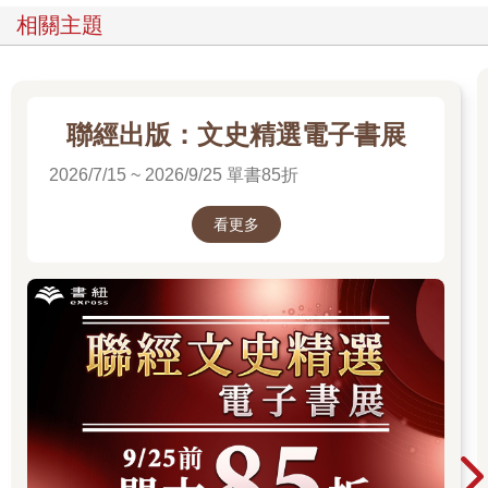
蹟，自然就是銘刻了一代代臺灣人無形的意志與苦難的、最堅實
相關主題
的物理證據了。光是「它們還在這裡」這件事，都能令人感到一
種鏗鏘的力道。因此，本書便以這些軍事古蹟為線索，一一開展
出臺灣史上的重大事件。每篇文章均鎖定數座軍事設施，不只談
它們的「物質存在」，更談它們的「前世今生」，它們是在什麼
背景下建成的？為什麼會在現在的位置、變成現在的樣貌？更重
聯經出版：文史精選電子書展
要的是，它們牽涉到哪些人，又經歷了哪些波濤起伏的故事？
2026/7/15 ~ 2026/9/25 單書85折
「說出這些古蹟背後的故事」，是這本書最核心的目標。因此，
我們邀約了一批文學作家來撰寫本書。若要論歷史研究的精深、
建築形制的考察，作家或許不如專家學者。但我們所寄望於作家
看更多
的，是消化了專家學者的研究成果之後，以生動的文筆，將古蹟
背後的故事介紹給讀者。由此，我們組成了包含瀟湘神、朱宥
勳、熊一蘋、謝宜安、班與唐、何玟珒的作家團隊，分別撰寫不
同古蹟的故事。這些作家的文學養成都在解嚴之後，對於臺灣史
的接觸與興趣，普遍比戒嚴時期的作家更高一些。他們以各自不
同的觀點與風格，為這些流傳百年以上的歷史故事注入新意，相
信能讓親屢其地、遊覽古蹟的讀者，更增添許多「看點」與樂
趣。
除了按書索驥，一邊遊覽古蹟一邊對照歷史故事之外，純粹閱讀
本書也別有一番的趣味。我個人最推薦的，是將這本書當成一系
列「短篇連作小說」來讀。「短篇連作小說」是一種文學形式，