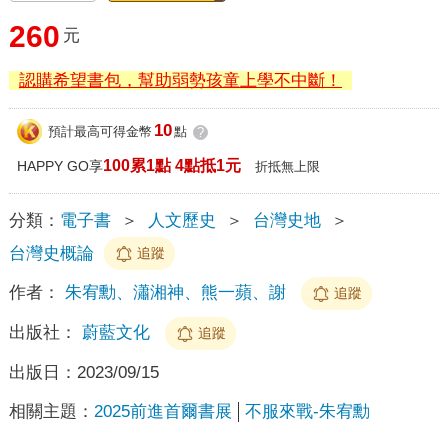
260
元
認購希望書包，幫助弱勢孩童上學不中斷！
10
預計最高可得金幣
點
?
100累1點 4點抵1元
HAPPY GO享
折抵無上限
分類：
電子書
＞
人文歷史
＞
台灣史地
＞
台灣史概論
追蹤
作者：
朱宥勳、瀟湘神、熊一蘋、謝
追蹤
出版社：
蔚藍文化
追蹤
出版日：
2023/09/15
相關主題：
2025前進首爾書展
不服來戰-朱宥勳