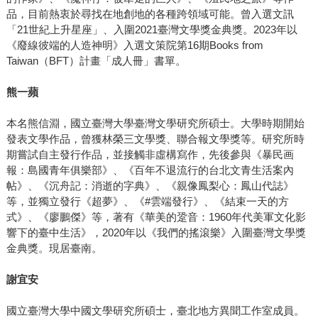
品，目前熱衷於尋找在地創地的各種跨領域可能。曾入選文訊
「21世紀上升星座」、入圍2021臺灣文學獎金典獎。2023年以
《廢線彼端的人造神明》入選文策院第16期Books from
Taiwan（BFT）計畫「成人冊」書單。
熊一蘋
本名熊信淵，國立臺灣大學臺灣文學研究所碩士。大學時期開始
發表文學作品，曾獲林榮三文學獎、聯合報文學獎等。研究所時
期嘗試自主發行作品，並接觸非虛構寫作，先後參與《暴民画
報：島國青年俱樂部》、《百年不退流行的台北文青生活案內
帖》、《沉舟記：消逝的字典》、《親像鳳梨心：鳳山代誌》
等，並獨立發行《超夢》、《#雲端發行》、《結束一天的方
式》、《廖鵬傑》等，著有《華美的跫音：1960年代美軍文化影
響下的臺中生活》，2020年以《我們的搖滾樂》入圍臺灣文學獎
金典獎。現居臺南。
謝宜安
國立臺灣大學中國文學研究所碩士，臺北地方異聞工作室成員。