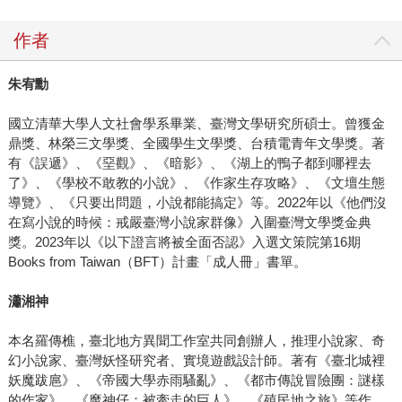
作者
朱宥勳
國立清華大學人文社會學系畢業、臺灣文學研究所碩士。曾獲金
鼎獎、林榮三文學獎、全國學生文學獎、台積電青年文學獎。著
有《誤遞》、《堊觀》、《暗影》、《湖上的鴨子都到哪裡去
了》、《學校不敢教的小說》、《作家生存攻略》、《文壇生態
導覽》、《只要出問題，小說都能搞定》等。2022年以《他們沒
在寫小說的時候：戒嚴臺灣小說家群像》入圍臺灣文學獎金典
獎。2023年以《以下證言將被全面否認》入選文策院第16期
Books from Taiwan（BFT）計畫「成人冊」書單。
瀟湘神
本名羅傳樵，臺北地方異聞工作室共同創辦人，推理小說家、奇
幻小說家、臺灣妖怪研究者、實境遊戲設計師。著有《臺北城裡
妖魔跋扈》、《帝國大學赤雨騷亂》、《都市傳說冒險團：謎樣
的作家》、《魔神仔：被牽走的巨人》、《殖民地之旅》等作