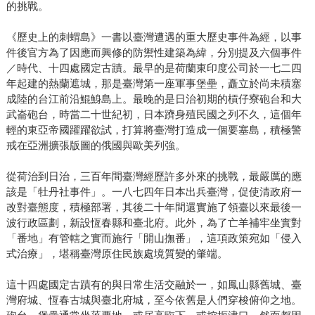
的挑戰。
《歷史上的刺蝟島》一書以臺灣遭遇的重大歷史事件為經，以事
件後官方為了因應而興修的防禦性建築為緯，分別提及六個事件
／時代、十四處國定古蹟。最早的是荷蘭東印度公司於一七二四
年起建的熱蘭遮城，那是臺灣第一座軍事堡壘，矗立於尚未積塞
成陸的台江前沿鯤鯓島上。最晚的是日治初期的槓仔寮砲台和大
武崙砲台，時當二十世紀初，日本躋身殖民國之列不久，這個年
輕的東亞帝國躍躍欲試，打算將臺灣打造成一個要塞島，積極警
戒在亞洲擴張版圖的俄國與歐美列強。
從荷治到日治，三百年間臺灣經歷許多外來的挑戰，最嚴厲的應
該是「牡丹社事件」。一八七四年日本出兵臺灣，促使清政府一
改對臺態度，積極部署，其後二十年間還實施了領臺以來最後一
波行政區劃，新設恆春縣和臺北府。此外，為了亡羊補牢坐實對
「番地」有管轄之實而施行「開山撫番」，這項政策宛如「侵入
式治療」，堪稱臺灣原住民族處境質變的肇端。
這十四處國定古蹟有的與日常生活交融於一，如鳳山縣舊城、臺
灣府城、恆春古城與臺北府城，至今依舊是人們穿梭俯仰之地。