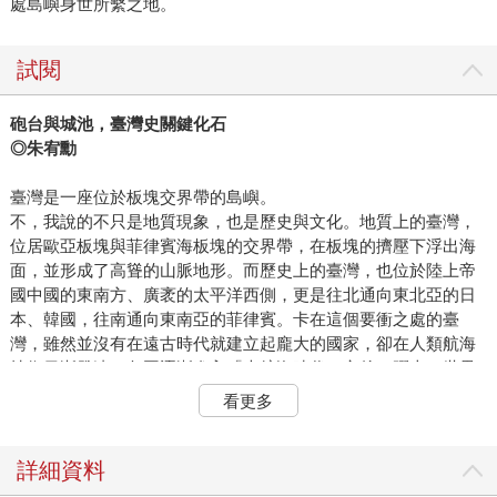
處島嶼身世所繫之地。
試閱
砲台與城池，臺灣史關鍵化石
◎朱宥勳
臺灣是一座位於板塊交界帶的島嶼。
不，我說的不只是地質現象，也是歷史與文化。地質上的臺灣，
位居歐亞板塊與菲律賓海板塊的交界帶，在板塊的擠壓下浮出海
面，並形成了高聳的山脈地形。而歷史上的臺灣，也位於陸上帝
國中國的東南方、廣袤的太平洋西側，更是往北通向東北亞的日
本、韓國，往南通向東南亞的菲律賓。卡在這個要衝之處的臺
灣，雖然並沒有在遠古時代就建立起龐大的國家，卻在人類航海
技術日漸發達、各國逐漸進入「大航海時代」之後，躍上了世界
史的舞臺。就算不考慮其他物產，光就這個要衝位置，就足以讓
看更多
臺灣成為世界各國爭搶的地盤，此一地緣特色，放在二○二三年的
今日也沒有改變。
如同板塊擠壓造就了臺灣獨特的地形，世界列強的入侵、占領與
詳細資料
敗退，也造就了臺灣獨特的歷史軌跡。解嚴之後，普遍在學校裡