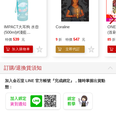
IMPACT大耳狗 水壺
Coraline
ONE
(500ml)#淺藍
(首刷
IMCMB01LB
539
547
特價
元
9
折
特價
元
85
折
加入購物車
立即代訂
訂購/退換貨須知
加入金石堂 LINE 官方帳號『完成綁定』，隨時掌握出貨動
態：