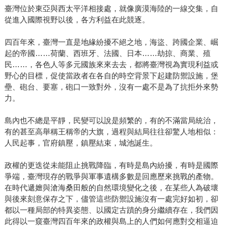
臺灣位於東亞與西太平洋相接處，就像廣漠海陸的一線交集，自
從進入國際視野以後，各方利益在此競逐。
四百年來，臺灣一直是地緣紛擾不絕之地，海盜、跨國企業、崛
起的帝國……荷蘭、西班牙、法國、日本……劫掠、商業、殖
民……，各色人等多元國族來來去去，都將臺灣視為實現利益或
野心的目標，促使當政者在各自的時空背景下起建防禦設施，堡
壘、砲台、要塞，砲口一致對外，沒有一處不是為了抗拒外來勢
力。
島內也不總是平靜，民變可以說是頻繁的，有的不滿當局統治，
有的甚至高舉稱王稱帝的大旗，過程與結局往往卻驚人地相似：
人民起事，官府鎮壓，鎮壓結束，城池誕生。
政權的更迭從未能阻止挑戰降臨，有時是島內紛擾，有時是國際
爭端，臺灣現存的戰爭與軍事遺構多數是回應歷來挑戰的產物。
在時代遞嬗與滄海桑田般的自然環境變化之後，在某些人為破壞
與後來刻意保存之下，儘管這些防禦設施沒有一處完好如初，卻
都以一種局部的特異姿態、以國定古蹟的身分繼續存在，我們因
此得以一窺臺灣四百年來的政權與島上的人們如何應對交相逼迫