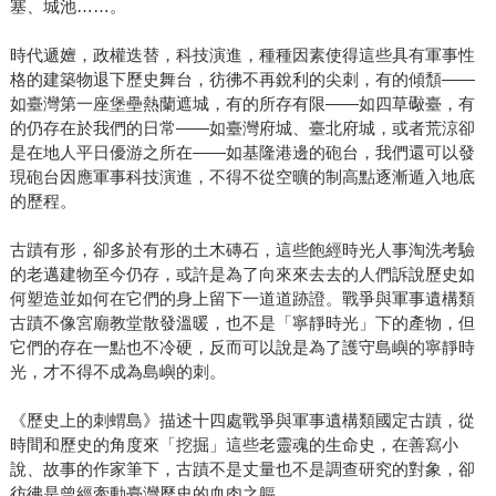
塞、城池……。
時代遞嬗，政權迭替，科技演進，種種因素使得這些具有軍事性
格的建築物退下歷史舞台，彷彿不再銳利的尖刺，有的傾頹——
如臺灣第一座堡壘熱蘭遮城，有的所存有限——如四草礮臺，有
的仍存在於我們的日常——如臺灣府城、臺北府城，或者荒涼卻
是在地人平日優游之所在——如基隆港邊的砲台，我們還可以發
現砲台因應軍事科技演進，不得不從空曠的制高點逐漸遁入地底
的歷程。
古蹟有形，卻多於有形的土木磚石，這些飽經時光人事淘洗考驗
的老邁建物至今仍存，或許是為了向來來去去的人們訴說歷史如
何塑造並如何在它們的身上留下一道道跡證。戰爭與軍事遺構類
古蹟不像宮廟教堂散發溫暖，也不是「寧靜時光」下的產物，但
它們的存在一點也不冷硬，反而可以說是為了護守島嶼的寧靜時
光，才不得不成為島嶼的刺。
《歷史上的刺蝟島》描述十四處戰爭與軍事遺構類國定古蹟，從
時間和歷史的角度來「挖掘」這些老靈魂的生命史，在善寫小
說、故事的作家筆下，古蹟不是丈量也不是調查研究的對象，卻
彷彿是曾經牽動臺灣歷史的血肉之軀。