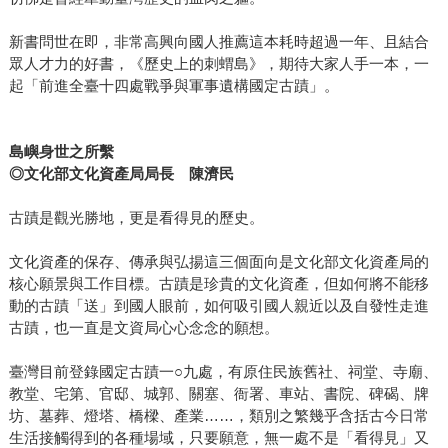
新書問世在即，非常高興向國人推薦這本耗時超過一年、且結合
眾人才力的好書，《歷史上的刺蝟島》，期待大家人手一本，一
起「前進全臺十四處戰爭與軍事遺構國定古蹟」。
島嶼身世之所繫
◎文化部文化資產局局長 陳濟民
古蹟是觀光勝地，更是看得見的歷史。
文化資產的保存、傳承與弘揚這三個面向是文化部文化資產局的
核心願景與工作目標。古蹟是珍貴的文化資產，但如何將不能移
動的古蹟「送」到國人眼前，如何吸引國人親近以及自發性走進
古蹟，也一直是文資局心心念念的願想。
臺灣目前登錄國定古蹟一○九處，有原住民族舊社、祠堂、寺廟、
教堂、宅第、官邸、城郭、關塞、衙署、車站、書院、碑碣、牌
坊、墓葬、燈塔、橋樑、產業……，類別之繁幾乎含括古今日常
生活接觸得到的各種場域，只要願意，無一處不是「看得見」又