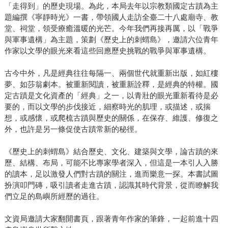
「走得到」的歷史現場。為此，本局去年以宗教類國定古蹟為主
題編撰《寧靜時光》一書，帶領國人走訪全臺二十八處廟寺、教
堂、祠堂，領受療癒溫暖的光芒。今年我們再接再厲，以「戰爭
與軍事遺構」為主題，策劃《歷史上的刺蝟島》，邀請六位青年
作家以文學的眼光來看這些回應歷史挑戰的戰爭與軍事遺構。
古今中外，凡是經典往往每隔一、兩個世代就重新出版，如紅樓
夢、如莎翁劇本。被重新閱讀，被重新詮釋，是經典的特權。國
定古蹟是文化資產的「經典」之一，以青壯的眼光重新看待是必
要的，而以文學的步伐接近，細察時光的肌理，或描述，或揣
想，或感懷，或爬梳古蹟與歷史的關係，在保存、維護、修復之
外，也許是另一條促使古蹟常新的秘徑。
《歷史上的刺蝟島》結合歷史、文化、建築與文學，論古蹟的來
歷、結構、布局，可能不比專家學者深入，但這是一本引人入勝
的讀本，足以激發人們對古蹟的關注，進而樂意一探。本書試圖
扮演叩門磚，吸引讀者走進古蹟，認識其時代背景，從而瞭解我
們立足的島嶼所經歷的過往。
文資局邀請大家翻開書頁，跟著青年作家的筆鋒，一起前進十四