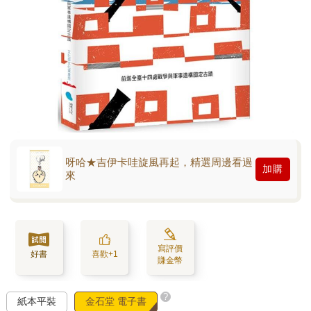
呀哈★吉伊卡哇旋風再起，精選周邊看過
加購
來
寫評價
好書
喜歡+1
賺金幣
?
紙本平裝
金石堂 電子書