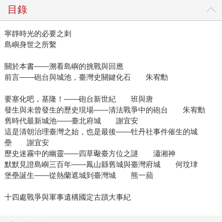
目錄
寧靜時光的必要之刺
島嶼身世之所繫
關於本書——溯看島嶼的挑戰與回應
前言——砲台與城池，臺灣史關鍵化石 朱宥勳
要塞化吧，基隆！——砲台新世紀 班與唐
發生與未曾發生的歷史現場——清法戰爭中的砲台 朱宥勳
舊時代最新城池——臺北府城 謝宜安
這是清朝治理臺灣之始，也是最後——牡丹社事件催生的城
壘 謝宜安
歷史迷霧中的幽靈——四草礮臺方位之謎 瀟湘神
默默見證島嶼三百年——鳳山縣舊城與臺灣府城 何玟珒
堡壘誕生——從熱蘭遮城到臺灣城 熊一蘋
十四處戰爭與軍事遺構國定古蹟大事紀