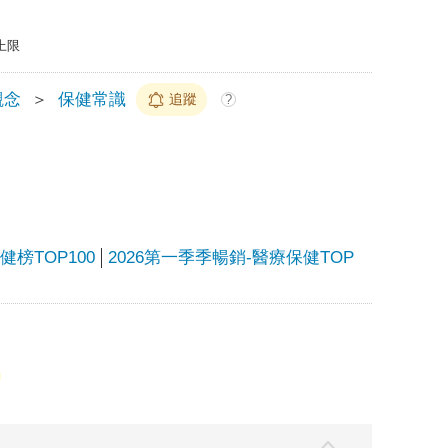
上限
觀念
＞
保健常識
追蹤
?
榜TOP100
2026第一季季暢銷-醫療保健TOP