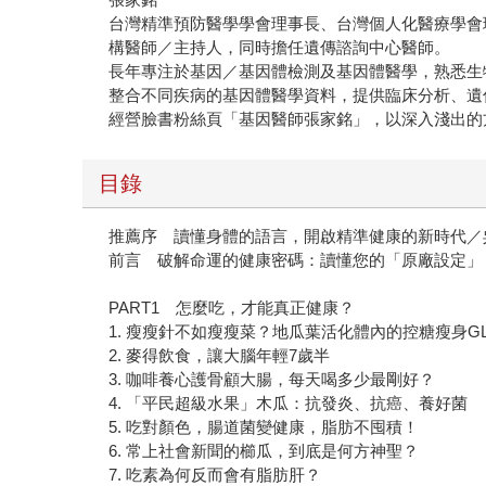
台灣精準預防醫學學會理事長、台灣個人化醫療學會
構醫師／主持人，同時擔任遺傳諮詢中心醫師。
長年專注於基因／基因體檢測及基因體醫學，熟悉生
整合不同疾病的基因體醫學資料，提供臨床分析、遺
經營臉書粉絲頁「基因醫師張家銘」，以深入淺出的
目錄
推薦序 讀懂身體的語言，開啟精準健康的新時代／
前言 破解命運的健康密碼：讀懂您的「原廠設定」
PART1 怎麼吃，才能真正健康？
1. 瘦瘦針不如瘦瘦菜？地瓜葉活化體內的控糖瘦身GL
2. 麥得飲食，讓大腦年輕7歲半
3. 咖啡養心護骨顧大腸，每天喝多少最剛好？
4. 「平民超級水果」木瓜：抗發炎、抗癌、養好菌
5. 吃對顏色，腸道菌變健康，脂肪不囤積！
6. 常上社會新聞的櫛瓜，到底是何方神聖？
7. 吃素為何反而會有脂肪肝？