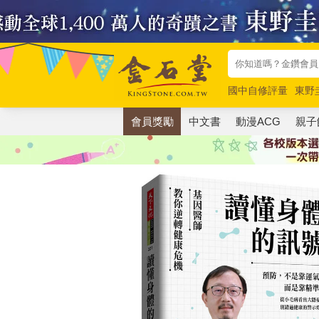
國中自修評量
東野
唯紅花綻放
奧德賽
會員獎勵
中文書
動漫ACG
親子