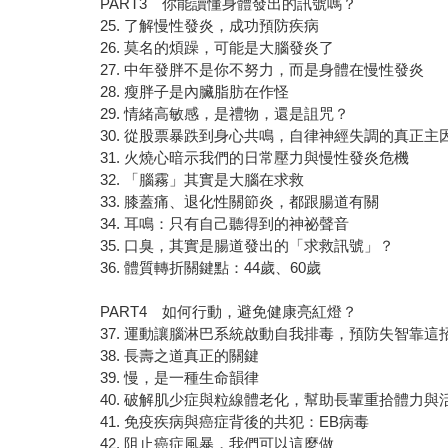
PART3 你能讀懂身體發出的訊號嗎？
25. 了解慢性發炎，成功預防疾病
26. 莫名的煩躁，可能是大腦發炎了
27. 中年發胖不是你不努力，而是身體在慢性發炎
28. 瘦胖子是內臟脂肪在作怪
29. 情緒高敏感，是禮物，還是詛咒？
30. 從股票暴跌到身心共鳴，自律神經失調的真正主
31. 火燒心暗示我們的日常壓力與慢性發炎危機
32. 「腦霧」其實是大腦在求救
33. 膝蓋痛、退化性關節炎，都跟腸道有關
34. 耳鳴：只有自己聽得到的神祕聲音
35. 口臭，其實是腸道發出的「求救訊號」？
36. 體質轉折關鍵點：44歲、60歲
PART4 如何行動，避免健康亮紅燈？
37. 運動讓腦淋巴系統啟動自我排毒，預防失智靠這
38. 長壽之道真正的關鍵
39. 慢，是一種生命韻律
40. 破解肌少症與粒線體老化，幫助長輩重拾體力與
41. 免疫疾病與癌症背後的共犯：EB病毒
42. 阻止癌症風暴，我們可以這麼做