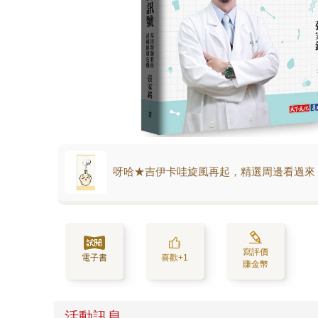
呀哈★吉伊卡哇旋風再起，精選周邊看過來
寫評價
電子書
喜歡+1
賺金幣
活動訊息