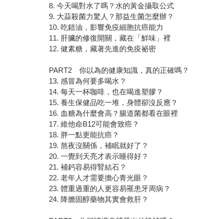
8. 今天喝對水了嗎？水的黃金攝取公式
9. 大蒜殺菌力驚人？那益生菌怎麼辦？
10. 吃錯油，影響免疫細胞抗癌能力
11. 肝臟的修復開關，藏在「鮮味」裡
12. 健素糖，藏著先進的免疫祕密
PART2 你以為的健康知識，真的正確嗎？
13. 感冒為何要多喝水？
14. 每天一杯咖啡，也在喝進塑膠？
15. 養生保健品吃一堆，身體卻沒反應？
16. 血糖為什麼會高？腸道菌都看在眼裡
17. 維他命B12可能會致癌？
18. 胖一點更能抗癌？
19. 熬夜沒關係，補眠就好了？
20. 一覺到天亮才表示睡得好？
21. 補鈣容易得腎結石？
22. 老年人才需要擔心青光眼？
23. 體重過重的人更容易罹患牙周病？
24. 降膽固醇藥物其實會救肝？