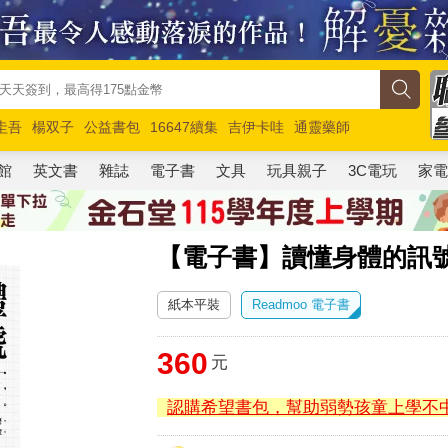
圭吾
楊双子
公益書包
16647續集
吉伊卡哇
通靈藥師
路邊攤新作
馬斯克
玩具總動員5
超慢跑
館
英文書
雜誌
電子書
文具
玩具親子
3C電玩
家
【電子書】讀懂身體的訊
紙本平裝
Readmoo 電子書
360
元
認購希望書包，幫助弱勢孩童上學不