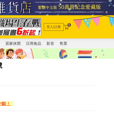
0
登入/註冊
電
居家休閒
日用食品
影音
售票
號
中斷！