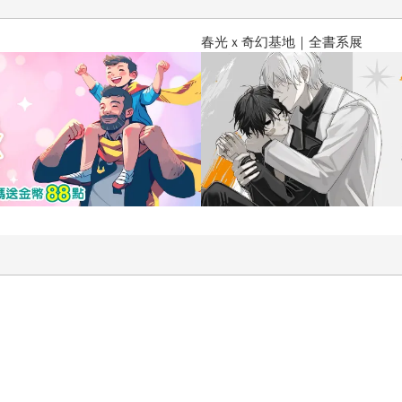
春光ｘ奇幻基地｜全書系展