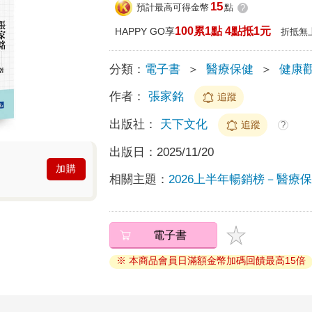
15
預計最高可得金幣
點
?
100累1點 4點抵1元
HAPPY GO享
折抵無
分類：
電子書
＞
醫療保健
＞
健康
作者：
張家銘
追蹤
出版社：
天下文化
追蹤
?
出版日：
2025/11/20
加購
相關主題：
2026上半年暢銷榜－醫療保健
電子書
※ 本商品會員日滿額金幣加碼回饋最高15倍