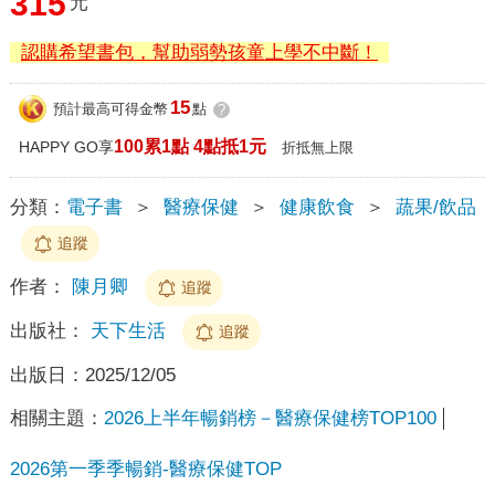
315
元
認購希望書包，幫助弱勢孩童上學不中斷！
15
預計最高可得金幣
點
?
100累1點 4點抵1元
HAPPY GO享
折抵無上限
分類：
電子書
＞
醫療保健
＞
健康飲食
＞
蔬果/飲品
追蹤
作者：
陳月卿
追蹤
出版社：
天下生活
追蹤
出版日：
2025/12/05
相關主題：
2026上半年暢銷榜－醫療保健榜TOP100
2026第一季季暢銷-醫療保健TOP