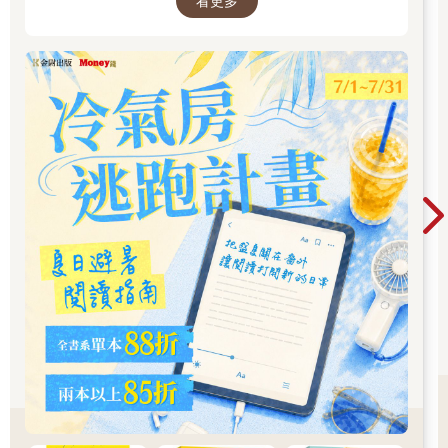
健康的資本，然後你會驚喜的發現，你也創造了自己的綠奇蹟！
看更多
（本文摘錄自第2章綠革命：藏在腸道裡的健康密碼）
【書摘2】
10日綠拿鐵的好處與飲用禁忌
很多人最初被綠拿鐵吸引，是因為有減重需要，一聽10天可以減4
～ 7 公斤，就很想試試看這種不挨餓的減重方法。
我對激烈的斷食法或半斷食法，一直相當猶豫，所以在過去20 、
30 年來從未嘗試過，但10 日綠拿鐵不一樣，它很簡單，還不會讓
人挨餓；不需要限制熱量，只要知道哪些東西不能吃就行，完全
不用辛苦計算熱量；食材也很容易購買、準備。
10日綠拿鐵的4 大好處
大致說來，10 日綠拿鐵具有以下好處：
1. 不挨餓也能健康減重
「 十日綠拿鐵 」最棒的一點就是隨時都能喝綠拿鐵，餓了也可以
吃水果、蔬菜、水煮蛋或無鹽堅果。加上綠拿鐵的高纖維、低熱
量，增加飽足感，不挨餓的減重方式，不僅讓身體壓力小，還能
避免暴飲暴食，效果真的很穩定。
2. 味蕾大改造，遠離重口味
很多人在這段期間，不只清掉體內的毒素，連味蕾也一起重啟。
完成後，很多人對油膩或重口味的食物直接「免疫」了，甚至戒