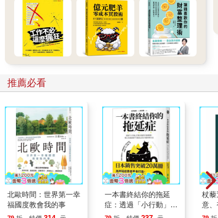
掉了糖癮、咖啡癮和酒癮，還遠離了加工食品，感覺健康一步步
回來了！
3. 身體進入健康模式
大量的蔬果能整頓修補腸胃，讓腸胃進入「易瘦模式」；同時肝
臟排毒功能恢復後，身體自然而然也恢復「正常模式」；還有助
於改善胰島素敏感性，達到「穩醣模式」。
4. 啟動燃脂模式
推薦必看
綠拿鐵加入大豆胜肽，再加上水煮蛋等蛋白質來源，與堅果的好
油脂，能維持肌肉代謝率，避免減重時肌肉大量流失。
10日綠拿鐵的5 個飲用禁忌
實施10 日綠拿鐵計畫，需嚴格遵守以下禁忌，這些禁忌的目的是
減少毒素攝入，促進身體的自然排毒與修復，啟動燃脂膜式。以
下將逐一解析這些禁忌背後的原因及其對健康的影響。
1.禁食精製糖
精製糖是健康的大敵，存在於糖果、甜點等食物中。精製糖進入
體內後，會迅速被吸收並導致血糖飆升，進而刺激胰島素分泌。
如果多餘的熱量無法消耗，便會轉化為脂肪，造成肥胖。
此外，過量的糖分會降低免疫力，影響白血球的活動，讓身體更
北歐時間：世界第一幸
一本書終結你的拖延
杖藜
容易受到疾病侵襲。根據普林斯頓大學的研究，甜食與吸毒一樣
福國度教會我的事
症：透過「小行動」打
意、
容易上癮，且經常食用甜食還會促進細胞發炎，加速老化與疾病
開大腦的行動開關，懶
恭談
314
237