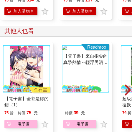
79
折
特價
元
79
折
特價
元
79
折
的發生。因此，禁食精製糖是減輕身體負擔、恢復健康的關鍵。
人也能變身「行動派」
想
2.禁食加工食品
的37個科學方法
加入購物車
加入購物車
加工食品內含色素、糖精、防腐劑、人工香料等多種添加劑，這
些成分不僅無益於健康，還會增加肝臟的排毒負擔，消耗大量的
維生素B群與維生素C。加工食品經常缺乏纖維、維生素和礦物
其他人也看
質，長期食用會導致熱量過剩但營養不良。同時，這類食品的高
鹽、高糖和高脂肪特性，容易誘發肥胖和疲勞感。為了讓身體在
10 天內全力排毒，完全戒除加工食品至關重要。
3.禁食肉類和油炸食品
過量攝取肉類，尤其是紅肉，會提高血液中的飽和脂肪含量，增
加罹患心血管疾病的風險。同時，動物性蛋白質攝取過多，還可
能引發癌症、骨質疏鬆及其他慢性病。根據世界癌症研究基金會
的建議，每週紅肉攝取量不宜超過500 克，平均每天僅限75 克。
為減少肉類對健康減重和排毒減脂的影響，10日綠拿鐵期間完全
金石堂
Readmoo
禁食肉類。
【電子書】全都是妳的
【電子書】來自指尖的
超級
油炸食品則會加重肝臟負擔，且其烹調過程中產生的劣質油與反
錯（1）
真摯熱情～輕浮男消防
復飲
式脂肪會帶來健康威脅。根據研究，每日攝取一小包炸薯條會讓
員帶著熱烈眼神擁抱我
症、
致癌風險增加數百倍。此外，油炸食品與澱粉的結合更會促進脂
75
39
75
折
特價
元
特價
元
79
折
～(第20話)
病體
肪囤積，是體重增加的主要原因之一，因此10 日綠拿鐵期間禁食
電子書
電子書
油炸物。
4.禁食精製碳水化合物