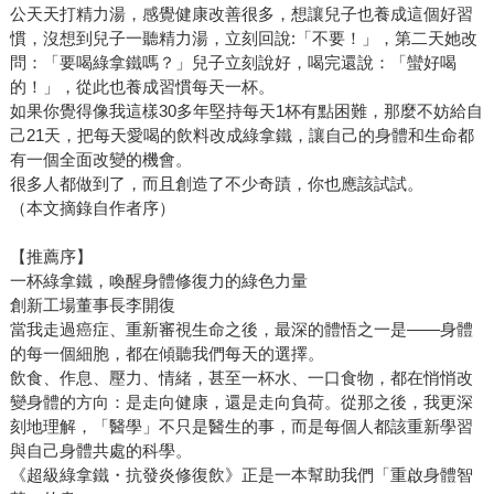
公天天打精力湯，感覺健康改善很多，想讓兒子也養成這個好習
慣，沒想到兒子一聽精力湯，立刻回說:「不要！」，第二天她改
問：「要喝綠拿鐵嗎？」兒子立刻說好，喝完還說：「蠻好喝
的！」，從此也養成習慣每天一杯。
如果你覺得像我這樣30多年堅持每天1杯有點困難，那麼不妨給自
己21天，把每天愛喝的飲料改成綠拿鐵，讓自己的身體和生命都
有一個全面改變的機會。
很多人都做到了，而且創造了不少奇蹟，你也應該試試。
（本文摘錄自作者序）
【推薦序】
一杯綠拿鐵，喚醒身體修復力的綠色力量
創新工場董事長李開復
當我走過癌症、重新審視生命之後，最深的體悟之一是——身體
的每一個細胞，都在傾聽我們每天的選擇。
飲食、作息、壓力、情緒，甚至一杯水、一口食物，都在悄悄改
變身體的方向：是走向健康，還是走向負荷。從那之後，我更深
刻地理解，「醫學」不只是醫生的事，而是每個人都該重新學習
與自己身體共處的科學。
《超級綠拿鐵・抗發炎修復飲》正是一本幫助我們「重啟身體智