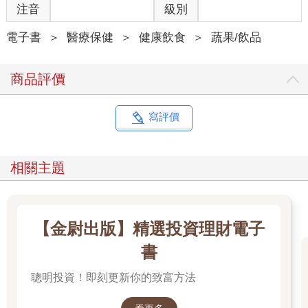
籽， 對「每天蔬果攝取不足」、沒時間細嚼慢嚥的外食族、上班
注音
級別
族來說，是一種實際可行的解決方案。
3. 營養吸收效率
電子書
＞
醫療保健
＞
健康飲食
＞
蔬果/飲品
蔬果等植物打碎後能釋放出細胞壁內的植化素（如類胡蘿蔔素、
葉黃素、多酚），提升生物利用率，同時仍保留「膳食纖維」而
商品評價
非過濾掉（跟果汁不同），所以兼顧了腸道益生元的效果。
4. 實際健康效益
從生活形態層面來說，「能長期持續喝」比「理論上吃得更好」
寫評價
更關鍵，綠拿鐵讓人養成每天攝取大量、多樣植物的習慣，這本
身就能降低慢性發炎、調節腸道菌相、改善三高、預防癌症。
簡而言之，綠拿鐵是吃「原型食物的捷徑」，喝下去的，是原型
相關主題
食物的完整營養。同時你還可以兼顧咀嚼，每喝一口，都略加咀
嚼，讓汁液與唾液充分混合，消化吸收會更好，也能避免脹氣。
喝綠拿鐵最大的好處，就是把「理論上很難做到的高量多樣蔬果
攝取」變得簡單可行，這也是我能堅持用這個方法照顧家人和自
【金尉出版】精選投資理財電子
己三十多年的原因。
要保護腸道健康，逆轉慢性發炎，遠離癌症和慢性病，關鍵在於
書
均衡飲食，包括多天然原型食物、足量膳食纖維、減少加工食
聰明投資！即刻更新你的致富方法
物、適量發酵食物，足夠水分，規律運動，充足睡眠和管理壓
力。而這些好習慣的養成可以從每天一杯綠拿鐵開始，逐漸累積