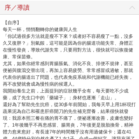
序／導讀
【自序】
每天一杯，悄悄翻轉你的健康與人生
「你試過很多方法就是瘦不下來？或者好不容易瘦了一點，沒多
久又復胖？」別氣餒，這可能是因為你的腸道功能失常、身體正
在慢性發炎，導致代謝失常，只要用對方法，很快就可以恢復健
康、常保苗條。
尤其，如果你經常感到胃腸脹氣、消化不良、排便不規律，甚至
便祕與腹瀉交替出現，再加上容易疲勞、常常感冒或過敏，那就
代表你的腸道出了問題，也代表免疫系統和代謝機能已經失衡，
再不改變就會成為慢性病的候選人。
我開始養生之前，上面提到的症狀幾乎全有，每天要吃不少成
藥，成了先生口中的「藥罐子」；身材也逐漸「走山」。
還好為了幫助先生抗癌，從30多年前開始，我每天早上用1杯現打
蔬果泥為自己和罹患肝癌開刀的先生補充營養，結果很快就發
現：我原本照三餐在痛的胃不痛了，便祕逐漸改善，皮膚也變好
了。1年後幾乎不再患感冒、腸胃炎，7年後更是脫胎換骨，精神
體力愈來愈好，有長達7年的時間幾乎沒有用過健保卡；還在41
歲、44歲時分別自然生產了1 女1子，合成一個好字，讓我充滿了