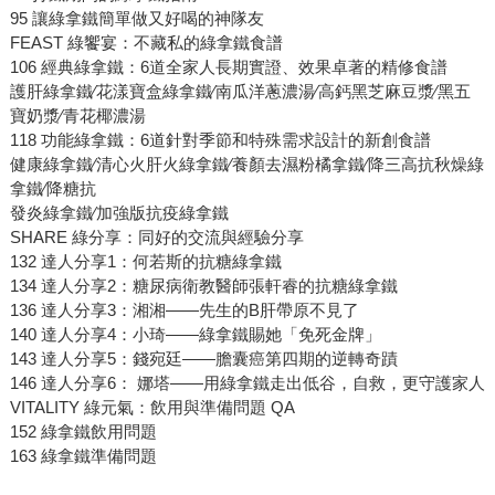
95 讓綠拿鐵簡單做又好喝的神隊友
FEAST 綠饗宴：不藏私的綠拿鐵食譜
106 經典綠拿鐵：6道全家人長期實證、效果卓著的精修食譜
護肝綠拿鐵∕花漾寶盒綠拿鐵∕南瓜洋蔥濃湯∕高鈣黑芝麻豆漿∕黑五
寶奶漿∕青花椰濃湯
118 功能綠拿鐵：6道針對季節和特殊需求設計的新創食譜
健康綠拿鐵∕清心火肝火綠拿鐵∕養顏去濕粉橘拿鐵∕降三高抗秋燥綠
拿鐵∕降糖抗
發炎綠拿鐵∕加強版抗疫綠拿鐵
SHARE 綠分享：同好的交流與經驗分享
132 達人分享1：何若斯的抗糖綠拿鐵
134 達人分享2：糖尿病衛教醫師張軒睿的抗糖綠拿鐵
136 達人分享3：湘湘——先生的B肝帶原不見了
140 達人分享4：小琦——綠拿鐵賜她「免死金牌」
143 達人分享5：錢宛廷——膽囊癌第四期的逆轉奇蹟
146 達人分享6： 娜塔——用綠拿鐵走出低谷，自救，更守護家人
VITALITY 綠元氣：飲用與準備問題 QA
152 綠拿鐵飲用問題
163 綠拿鐵準備問題