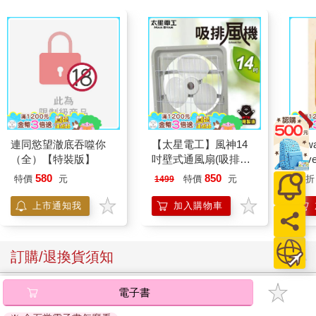
連同慾望澈底吞噬你
【太星電工】風神14
Taiw
（全）【特裝版】
吋壁式通風扇(吸排風
Nove
機)
editi
580
850
特價
元
特價
元
73
折
1499
上市通知我
加入購物車
訂購/退換貨須知
加入金石堂 LINE 官方帳號『完成綁定』，隨時掌握出貨動
電子書
態：