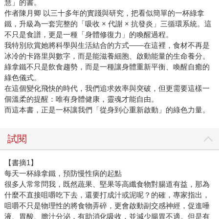
慧」的書。
作者陳月卿 以三十多年的實踐與研究，把看似簡單的一杯綠拿
鐵，升級為一套完整的「吸收 × 代謝 × 抗發炎」三循環系統。這
不只是食譜，更是一種「身體修復力」的喚醒過程。
我特別欣賞她將科學與生活結合的方式——在這裡，食材不再是
冰冷的卡路里與數字，而是能滋養細胞、啟動能量的生命養分。
綠拿鐵不只是飲食趨勢，而是一種讓身體重新平衡、喚醒自癒的
綠色儀式。
在這個變化飛快的時代，我們追求效率與突破，但更需要這樣一
個溫柔的提醒：唯有身體健康，靈魂才能自由。
而這本書，正是一杯讓我們「從身到心重新啟動」的綠色力量。
試閱
【書摘1】
每天一杯綠拿鐵，預防慢性病的起點
很多人常常問我，既然蔬果、堅果等高纖食物對腸道有益，那為
什麼不直接咀嚼吃下去，還要打成汁或泥呢？的確，專家指出，
咀嚼不只是物理性的將食物弄碎，更會啟動副交感神經，促進唾
液、胃酸、膽汁分泌，有助消化吸收，並減少腸胃不適。但是有