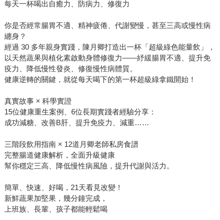
每天一杯喝出自癒力、防病力、修復力
你是否經常腸胃不適、精神疲倦、代謝變慢，甚至三高或慢性病
纏身？
經過 30 多年親身實踐，陳月卿打造出一杯「超級綠色能量飲」，
以天然蔬果與植化素啟動身體修復力——紓緩腸胃不適、提升免
疫力、降低慢性發炎、修復慢性病體質。
健康逆轉的關鍵，就從每天喝下的第一杯超級綠拿鐵開始！
真實故事 × 科學實證
15位健康重生案例、6位長期實踐者經驗分享：
成功減糖、改善B肝、提升免疫力、減重……
三階段飲用指南 × 12道月卿老師私房食譜
完整腸道健康解析，全面升級健康
幫你穩定三高、降低慢性病風險，提升代謝與活力。
簡單、快速、好喝，21天看見改變！
新鮮蔬果加堅果，幾分鐘完成，
上班族、長輩、孩子都能輕鬆喝