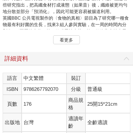
些研究指出，把高纖食材打成液態（如果昔）後，纖維被更均勻
地分散並部分「預消化」，因此可能更容易被腸道利用。
英國BBC 公共電視製作的〈食物的真相〉節目為了研究哪一種食
物最有利好菌的生長，找來3 組人參與實驗，在一周的時間內分
別吃3 種不同的食物，第一組服用益生菌，第二組吃富含益生元
的高纖食物，第三組喝富含濃稠纖維的果汁，結果是富含濃稠纖
看更多
維的果汁改善腸相、增加好菌的效果最好。
在忙碌的現代生活形態中，綠拿鐵的確有些隱形優勢：
1. 多樣性提升
詳細資料
多數人要在一天內「咀嚼」完 5 ～ 7 份不同種類的蔬果其實有點
難度，綠拿鐵讓這件事變簡單，一杯就能輕鬆放進芽苗、深綠葉
菜、十字花科、根莖類、水果、堅果種籽、大豆胜肽等多種來源
語言
中文繁體
裝訂
的食物。而植物種類越多，腸道菌相越多樣，這是因為每個微生
ISBN
9786267792070
分級
普通級
物群對食物的需求不同。研究顯示，每週攝取 30 種以上植物的
人，腸道菌群的多樣性明顯優於少於 10 種的人。
商品規
2. 攝取量提升
頁數
176
25開15*21cm
格
光靠咀嚼吃蔬果，很多人胃容量或咀嚼耐心不足，容易「吃不到
量」，更吃不下植化素最多的粗莖和皮、籽（有些籽可食，並含
適讀年
出版地
台灣
全齡適讀
有豐富植化素，如葡萄籽）。綠拿鐵經過攪打，體積減小、口感
齡
滑順，就能在短時間內攝取到更多份量的蔬菜、水果與堅果、種