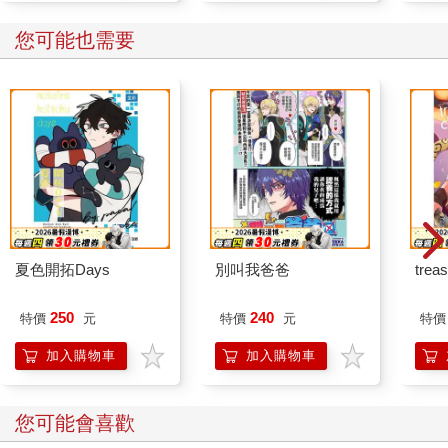
精製碳水化合物，如白飯、義大利麵、白麵包等，缺乏必要的營
您可能也需要
養素與纖維。這類食物不僅無法提供足夠的能量，還會導致飢餓
感持續，大腦因此頻繁發出進食信號，容易造成飲食過量和肥
胖。
長期攝取精製碳水化合物，還會讓細胞處於養分不足的狀態，最
終導致營養不良，因此，為了讓身體得到更均衡的營養供應，必
須減少精製碳水化合物。結束10 日綠拿鐵後，醣類主食最好以全
榖類或含澱粉的根莖類如地瓜、南瓜、玉米、芋頭取代，比較容
易保持成果。
5.禁食酒類、咖啡、汽水與乳製品
酒精的熱量極高，且會干擾肝臟代謝，增加肝臟排毒的負擔。在
減重與排毒期間，肝臟工作量已經很大，飲酒會進一步阻礙毒素
夏色開拓Days
別叫我爸爸
trea
排除效率。咖啡容易讓人上癮，且常伴隨奶精與糖的攝入，這些
添加物會進一步損害健康。
250
240
特價
元
特價
元
特價
同樣地，汽水與可樂屬於垃圾食物，只會帶來多餘熱量與毒素。
至於乳製品，儘管部分研究指出其高鈣含量可能促進脂肪代謝，
加入購物車
加入購物車
但其高脂肪與高鹽（ 如起司 ）或高糖（ 如優格 ）特性，使其不
適合作為排毒期間的食品來源。但優格如為自製，完全不加糖，
則反而能發揮促進脂肪代謝的效果。
您可能會喜歡
（本文摘錄自第3章綠實踐：每天一杯喚起健康生活）