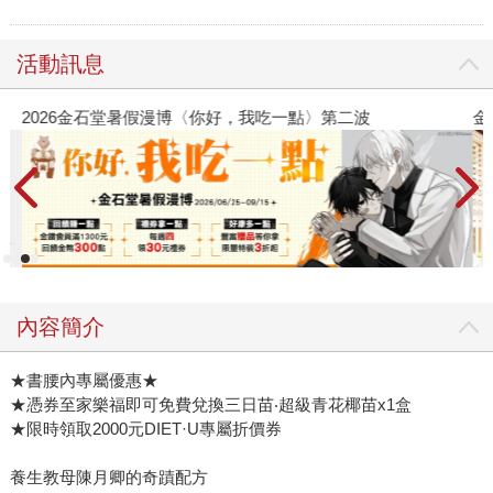
活動訊息
2026金石堂暑假漫博〈你好，我吃一點〉第二波
金
內容簡介
★書腰內專屬優惠★
★憑券至家樂福即可免費兌換三日苗‧超級青花椰苗x1盒
★限時領取2000元DIET·U專屬折價券
養生教母陳月卿的奇蹟配方