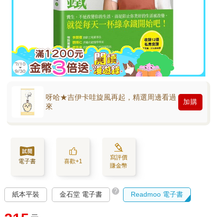
呀哈★吉伊卡哇旋風再起，精選周邊看過
加購
來
寫評價
電子書
喜歡+1
賺金幣
?
紙本平裝
金石堂 電子書
Readmoo 電子書