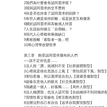
2我們為什麼會有認同需求呢？
3我與認同需求的交手歷程
4你是否也掉進了認同需求的陷阱？
5有些人總是保持距離，或是故意互相傷害
6關於認同需求與高敏感人特質
7人生該如何確立「自我軸」？
8現代人心裡都有兩個缺口
9勇敢脫離「索取者一族」吧
10用心理學改變世界
第三章 飽受認同需求擺布的人們
──說不定你也是……
1沒人按「讚」就感到不安【社群媒體類型】
2心裡就是很在意誰占上風【「害怕屈居下風」類型
3害怕受傷，所以選擇迎合別人【迴避受傷類型】
4超級在意他人的眼光【社交焦慮類型】
5我總是一個人，好孤獨……【局外人類型】
6沒人稱讚我，也沒人認可我【在組織得不到回報的
7習慣性看父母臉色【察言觀色類型】
8沒辦法對自己有自信【追求自我實現類型】