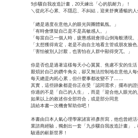
9步驟自我改造計畫，20天練出「心的肌耐力」！
＼從此不心累、不隱忍、不糾結，迎來舒爽通暢的人
「總是過度在意他人的眼光與團體氣氛。」
「有時會懷疑自己是不是高敏感人。」
「每當自己一個人時，疲憊感就會排山倒海般湧現。
「太想獲得肯定，老是不由自主地看主管或朋友臉色
「害怕被別人討厭，也害怕在人群中顯得突兀。」
你是否也是過著這樣每天小心翼翼、焦慮不安的生活
厭煩於自己的鑽牛角尖，卻又無法控制地在意他人每
每天總是內耗心累，但什麼事都改變不了……
其實，這些跡象都是你正在受「認同需求」擺布的證
你過的不是「自己的人生」，而是「迎合他人眼光的
如果以上的敘述你全部符合，或是部分同意
請給本書一次機會幫助你吧！
本書由日本人氣心理學家諸富祥彥所寫，他也曾經活
業諮商經驗，獨創出一套「九步驟自我改造計畫」，
驗過的嶄新世界！