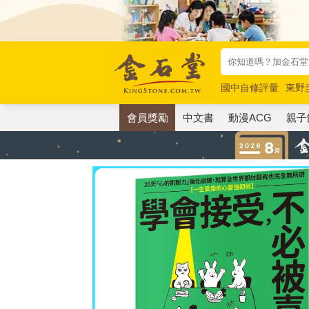
國中自修評量
東野
唯紅花綻放
奧德賽
會員獎勵
中文書
動漫ACG
親子