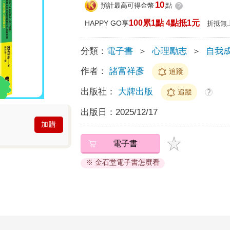
10
預計最高可得金幣
點
?
100累1點 4點抵1元
HAPPY GO享
折抵無
分類：
電子書
＞
心理勵志
＞
自我
作者：
諸富祥彥
追蹤
出版社：
大牌出版
追蹤
?
出版日：
2025/12/17
加購
電子書
※ 金石堂電子書怎麼看