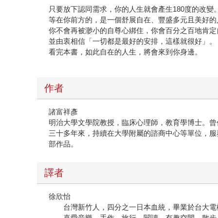
只要放下認同需求，你的人生就會產生180度的改變
等在你前方的，是一個舒展自在、豐盛多元且美好的
你不會再被渺小的自尊心綁住，你會百分之百地肯定
並由衷相信「一切都是最好的安排，這樣就很好」。
看完本書，如此自在的人生，將會來到你身邊。
作者
諸富祥彥
明治大學文學院教授，臨床心理師，教育學博士。曾
三十多年來，持續在大學附屬的諮商中心等單位，服
部作品。
譯者
徐欣怡
台灣新竹人，四分之一日本血統，畢業於台大電機
喜愛音樂、手作、旅行、閱讀、有趣空間、散步