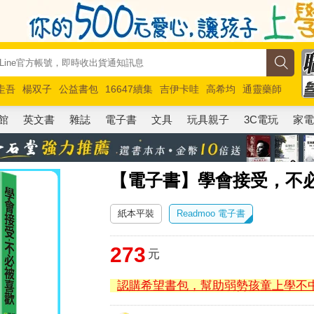
圭吾
楊双子
公益書包
16647續集
吉伊卡哇
高希均
通靈藥師
路邊攤新作
馬斯克
玩具總動員5
超慢跑
館
英文書
雜誌
電子書
文具
玩具親子
3C電玩
家
【電子書】學會接受，不
紙本平裝
Readmoo 電子書
273
元
認購希望書包，幫助弱勢孩童上學不