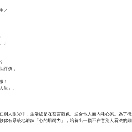
生／
」
。」
？
個評價，
據！
人生」。
在別人眼光中，生活總是在察言觀色、迎合他人而內耗心累。為了徹
教你有系統地鍛鍊「心的肌耐力」，培養出一顆不在意別人看法的鋼