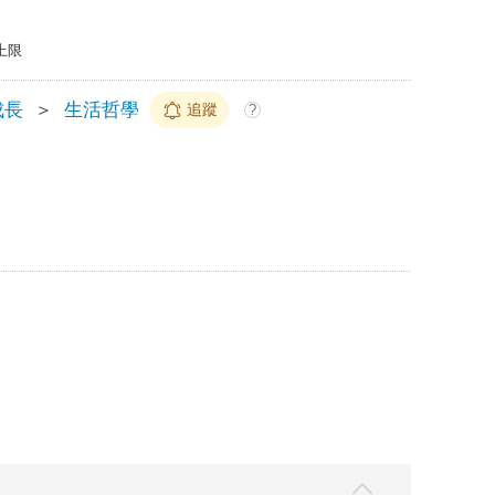
上限
成長
＞
生活哲學
追蹤
?