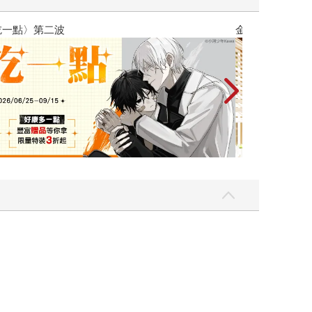
吃一點〉第二波
金石堂2026海