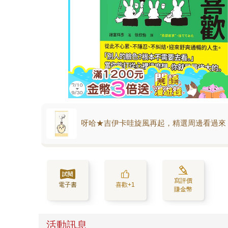
呀哈★吉伊卡哇旋風再起，精選周邊看過來
寫評價
電子書
喜歡+1
賺金幣
活動訊息