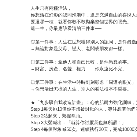
人生只有兩種活法，
你想活在幻影的認同泡泡中，還是充滿自由的喜悅人
要選哪一種，就看你敢不敢拋棄整個世界的眼光。
這一生，你最應該看清的三件事──
◎第一件事：人生在世想獲得別人的認同，是件愚蠢
→無論對象是父母、戀人、老闆或朋友都一樣。
◎第二件事：拿他人和自己比較，是件愚蠢的事。
→財富、房產、名聲、權力……你永遠比不完。
◎第三件事：在生活中時時刻刻顧慮「周遭的眼光」
→你想活出怎樣的人生，別人的看法根本不重要。
★「九步驟自我改造計畫」：心的肌耐力強化訓練，
Step 1每天挑10個你不想被討厭的人，專注想著他
Step 2站起來，緊握拳頭。
Step 3大聲喊出：「就算你討厭我也無所謂！」
Step 4每個對象喊50次。連續執行20天，完成100