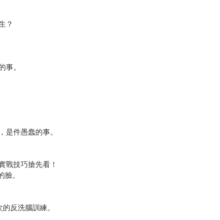
生？
的事。
，是件愚蠢的事。
實戰技巧搶先看！
們的臉。
00次的反洗腦訓練。