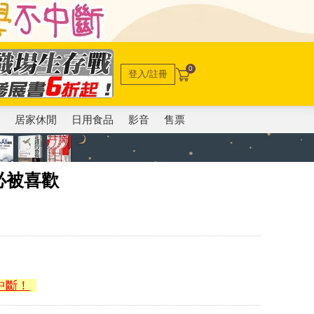
0
登入/註冊
電
居家休閒
日用食品
影音
售票
必被喜歡
中斷！