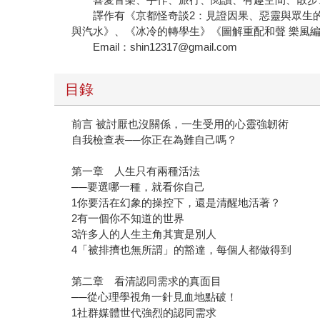
譯作有《京都怪奇談2：見證因果、惡靈與眾生的
與汽水》、《冰冷的轉學生》《圖解重配和聲 樂風
Email：shin12317@gmail.com
目錄
前言 被討厭也沒關係，一生受用的心靈強韌術
自我檢查表──你正在為難自己嗎？
第一章 人生只有兩種活法
──要選哪一種，就看你自己
1你要活在幻象的操控下，還是清醒地活著？
2有一個你不知道的世界
3許多人的人生主角其實是別人
4「被排擠也無所謂」的豁達，每個人都做得到
第二章 看清認同需求的真面目
──從心理學視角一針見血地點破！
1社群媒體世代強烈的認同需求