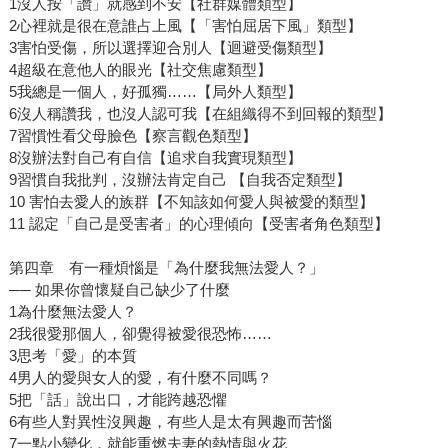
1沒人按「讚」就感到不安【社群媒體類型】
2心裡就是很在意誰占上風【「害怕屈居下風」類型】
3害怕受傷，所以選擇迎合別人【迴避受傷類型】
4超級在意他人的眼光【社交焦慮類型】
5我總是一個人，好孤獨……【局外人類型】
6沒人稱讚我，也沒人認可我【在組織得不到回報的類型】
7習慣性看父母臉色【察言觀色類型】
8沒辦法對自己有自信【追求自我實現類型】
9習慣自我批判，沒辦法肯定自己 【自我否定類型】
10 害怕去愛人的族群【不知該如何愛人與被愛的類型】
11 認定「自己是受害者」的心理傾向【受害者角色類型】
第四章 有一種煩惱是「為什麼我無法愛人？」
── 如果你曾懷疑自己缺少了什麼
1為什麼無法愛人？
2我很愛那個人，卻覺得被愛很恐怖……
3思考「愛」的本質
4男人的愛與女人的愛，有什麼不同嗎？
5把「話」說出口，才能跨越恐懼
6有些人對異性沒興趣，有些人是太有興趣而苦惱
7一點小變化，就能重燃夫妻的熱情與火花