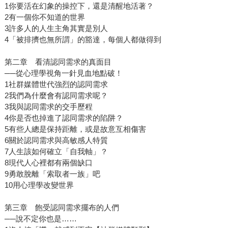
1你要活在幻象的操控下，還是清醒地活著？
2有一個你不知道的世界
3許多人的人生主角其實是別人
4「被排擠也無所謂」的豁達，每個人都做得到
第二章 看清認同需求的真面目
──從心理學視角一針見血地點破！
1社群媒體世代強烈的認同需求
2我們為什麼會有認同需求呢？
3我與認同需求的交手歷程
4你是否也掉進了認同需求的陷阱？
5有些人總是保持距離，或是故意互相傷害
6關於認同需求與高敏感人特質
7人生該如何確立「自我軸」？
8現代人心裡都有兩個缺口
9勇敢脫離「索取者一族」吧
10用心理學改變世界
第三章 飽受認同需求擺布的人們
──說不定你也是……