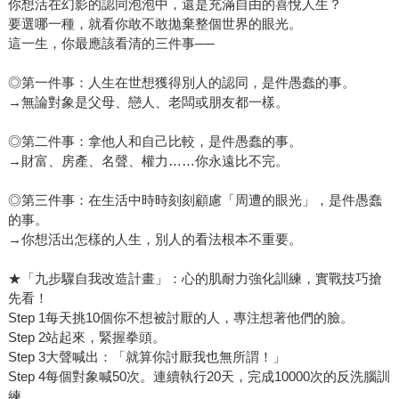
你想活在幻影的認同泡泡中，還是充滿自由的喜悅人生？
要選哪一種，就看你敢不敢拋棄整個世界的眼光。
這一生，你最應該看清的三件事──
◎第一件事：人生在世想獲得別人的認同，是件愚蠢的事。
→無論對象是父母、戀人、老闆或朋友都一樣。
◎第二件事：拿他人和自己比較，是件愚蠢的事。
→財富、房產、名聲、權力……你永遠比不完。
◎第三件事：在生活中時時刻刻顧慮「周遭的眼光」，是件愚蠢
的事。
→你想活出怎樣的人生，別人的看法根本不重要。
★「九步驟自我改造計畫」：心的肌耐力強化訓練，實戰技巧搶
先看！
Step 1每天挑10個你不想被討厭的人，專注想著他們的臉。
Step 2站起來，緊握拳頭。
Step 3大聲喊出：「就算你討厭我也無所謂！」
Step 4每個對象喊50次。連續執行20天，完成10000次的反洗腦訓
練。