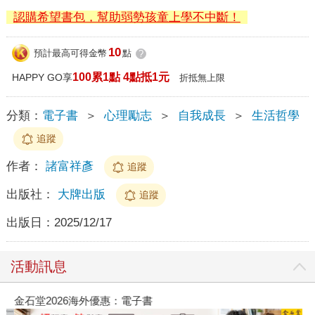
認購希望書包，幫助弱勢孩童上學不中斷！
10
預計最高可得金幣
點
?
100累1點 4點抵1元
HAPPY GO享
折抵無上限
分類：
電子書
＞
心理勵志
＞
自我成長
＞
生活哲學
追蹤
作者：
諸富祥彥
追蹤
出版社：
大牌出版
追蹤
出版日：
2025/12/17
活動訊息
金石堂2026海外優惠：電子書