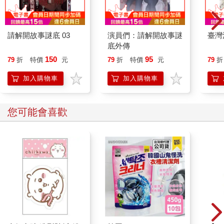
頭地。不受異性歡迎，更是無所謂。因為，比那些事更重要的人
生法則，不就在這裡嗎？
人生，其實只有兩種活法。我之所以敢如此肯定，是因為我親身
請解開故事謎底 03
演員們：請解開故事謎
臺灣
走過的經歷，正是最有力的證明。
底外傳
150
95
79
折
特價
元
79
折
特價
元
79
折
加入購物車
加入購物車
您可能會喜歡