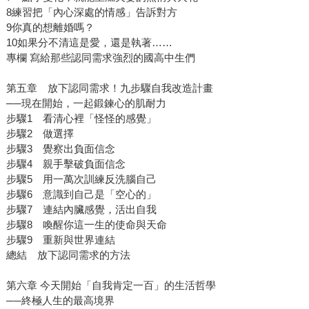
8練習把「內心深處的情感」告訴對方
9你真的想離婚嗎？
10如果分不清這是愛，還是執著……
專欄 寫給那些認同需求強烈的國高中生們
第五章 放下認同需求！九步驟自我改造計畫
──現在開始，一起鍛鍊心的肌耐力
步驟1 看清心裡「怪怪的感覺」
步驟2 做選擇
步驟3 覺察出負面信念
步驟4 親手擊破負面信念
步驟5 用一萬次訓練反洗腦自己
步驟6 意識到自己是「空心的」
步驟7 連結內臟感覺，活出自我
步驟8 喚醒你這一生的使命與天命
步驟9 重新與世界連結
總結 放下認同需求的方法
第六章 今天開始「自我肯定一百」的生活哲學
──終極人生的最高境界