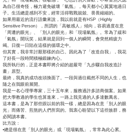
為自己很奇怪，極力避免破壞「氣氛」，每天都小心翼翼地過日
子。生活總是感到不安，經常活得戰戰兢兢、畏畏縮縮的。
如果用最近的流行語彙來說，我以前就是有HSP（Highly
Sensitive Person），所謂的「高敏感人」傾向，容易過度在意
「周遭的眼光」、「別人的眼光」和「現場氣氛」。常為了緩和
「氣氛」開玩笑，結果就是回到一個人的瞬間，會突然精疲力
竭。日復一日陷在這樣的循環之中。
但其實，我非常討厭那樣的自己。因此為了「改造自我」，我花
了好長一段時間積極鍛鍊內心。
我所執行的，正是本書即將介紹的超嚴苛「九步驟自我改造計
畫」原型。
最終，我真的成功改頭換面了。一段與過往截然不同的人生，也
隨之在我眼前展開。
我是一名心理學專家，三十五年來，服務過許多諮商個案。如果
把大學教過的學生也算進來，一路上我見過的人多達數萬名。
這本書，是為了那些跟以前的我一樣，總是因為在意「別人的眼
光」而痛苦、煎熬的人們所寫的。我衷心盼望以下這些族群，務
必閱讀本書。
比方說：
•總是很在意「別人的眼光」或「現場氣氛」，常常為此心累。