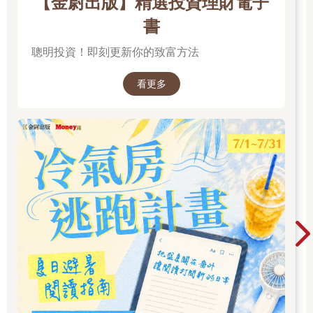
【金尉出版】精選投資理財電子
◎你有改變自己的決心嗎？
書
不過，想要跳脫那種狀態絕對是辦得到的。只要走過「九步驟自
聰明投資！即刻更新你的致富方法
我改造計畫」，你就能脫離那種模式。
屆時，你才會發現，心的立足點原來可以有另一種完全不同的可
能，並驚訝於以前自己竟然一直被那麼糟糕狹隘的觀點綑綁住
看更多
了。
你所需要的只有一份決心──「真心想改變自己」的覺悟。
不是只有在現實社會裡獲得大眾認可的那群人，才能在精神層面
攀上高峰。關鍵在於，你到底站在哪一種心的立足點上。這裡千
萬不能搞錯。
你不需要有好幾萬的追蹤人數，不需要有一堆人在社群平台幫你
點讚，也不需要社會大聲讚揚你有多棒。不需要出人頭地，不需
要把誰比下去，更不需要賺到一億日圓。
只要改變心的立足點，你就能得到一個全然不同的嶄新自我。
難得有緣，你拿起了這本書，我就希望你能過上「真正意義上的
幸福人生」。希望你能揮別「每天總在擔心不被認同、事事想和
他人比較，活得小心翼翼又膽戰心驚」的人生。我想把這份心願
傳遞出去。