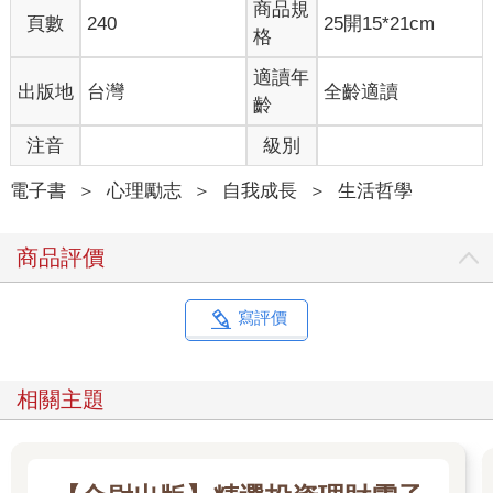
商品規
位、能力都沒有關係，關鍵在於「心的立足點」。
頁數
240
25開15*21cm
格
一個絕對安心的人生，需要人先擁有一顆「立足於絕對幸福狀態
的心」，才有辦法獲得。
適讀年
出版地
台灣
全齡適讀
那是一種不受任何人事物左右，無條件且穩固不變的「自我價值
齡
感」。一種認為自己原本的樣子就很好、現在這樣就很好的感
覺。一個人只要找到這種心的立足點，就算被整個社會排除在外
注音
級別
也不會害怕。他們的內心狀態早就調整成「要來就來啊，歡迎排
擠我」的豁達。當心的立足點不同，看出去的世界與樣貌也將徹
電子書
＞
心理勵志
＞
自我成長
＞
生活哲學
底不同。
一個人把「別人的眼光」或「與別人比較」當成內心依歸，還是
商品評價
把「自己的心」當作內在依靠，有著天壤之別。
「社會的認同是不可或缺的」、「要與別人比較」、「別人會怎
寫評價
麼看我？」這些想法其實都是一種心的立足點。
這些心的立足點，是以社會為中心，以別人為中心，以優劣為中
心，會讓人在生活中總是把注意力放在「我在別人或社會眼中看
相關主題
起來如何」，習慣透過「別人或社會的視角」來看自己。正因為
許多人都是用這種視角看待人生和世界，當然就看不見人生還可
以有其他可能性了。