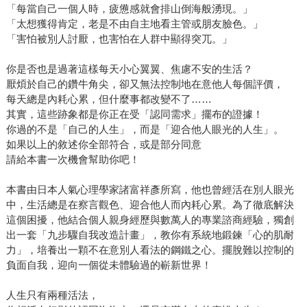
「每當自己一個人時，疲憊感就會排山倒海般湧現。」
「太想獲得肯定，老是不由自主地看主管或朋友臉色。」
「害怕被別人討厭，也害怕在人群中顯得突兀。」
你是否也是過著這樣每天小心翼翼、焦慮不安的生活？
厭煩於自己的鑽牛角尖，卻又無法控制地在意他人每個評價，
每天總是內耗心累，但什麼事都改變不了……
其實，這些跡象都是你正在受「認同需求」擺布的證據！
你過的不是「自己的人生」，而是「迎合他人眼光的人生」。
如果以上的敘述你全部符合，或是部分同意
請給本書一次機會幫助你吧！
本書由日本人氣心理學家諸富祥彥所寫，他也曾經活在別人眼光
中，生活總是在察言觀色、迎合他人而內耗心累。為了徹底解決
這個困擾，他結合個人親身經歷與數萬人的專業諮商經驗，獨創
出一套「九步驟自我改造計畫」，教你有系統地鍛鍊「心的肌耐
力」，培養出一顆不在意別人看法的鋼鐵之心。擺脫難以控制的
負面自我，迎向一個從未體驗過的嶄新世界！
人生只有兩種活法，