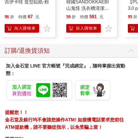
吉伊卡哇 造型貼紙-粉
韓國SANDOKKAEBI
【P
山鬼怪 洗衣槽清潔劑
3.0
450公克-10包組
粉 
67
591
96
折
特價
元
59
折
特價
元
95
折
加入購物車
加入購物車
訂購/退換貨須知
加入金石堂 LINE 官方帳號『完成綁定』，隨時掌握出貨動
態：
提醒您！！
金石堂及銀行均不會請您操作ATM! 如接獲電話要求您前往
ATM提款機，請不要聽從指示，以免受騙上當！