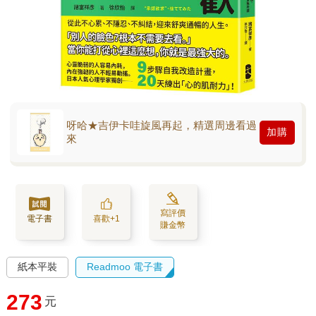
呀哈★吉伊卡哇旋風再起，精選周邊看過
加購
來
寫評價
電子書
喜歡+1
賺金幣
紙本平裝
Readmoo 電子書
273
元