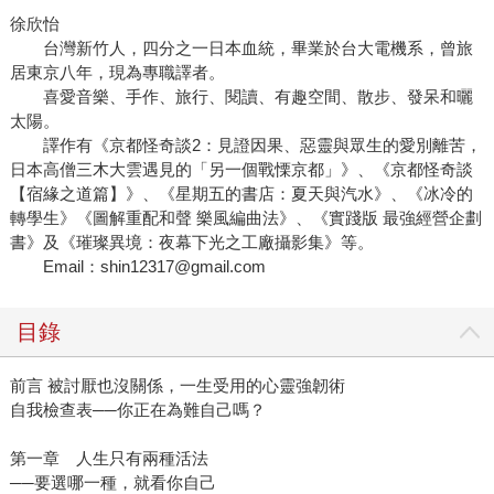
徐欣怡
台灣新竹人，四分之一日本血統，畢業於台大電機系，曾旅
居東京八年，現為專職譯者。
喜愛音樂、手作、旅行、閱讀、有趣空間、散步、發呆和曬
太陽。
譯作有《京都怪奇談2：見證因果、惡靈與眾生的愛別離苦，
日本高僧三木大雲遇見的「另一個戰慄京都」》、《京都怪奇談
【宿緣之道篇】》、《星期五的書店：夏天與汽水》、《冰冷的
轉學生》《圖解重配和聲 樂風編曲法》、《實踐版 最強經營企劃
書》及《璀璨異境：夜幕下光之工廠攝影集》等。
Email：shin12317@gmail.com
目錄
前言 被討厭也沒關係，一生受用的心靈強韌術
自我檢查表──你正在為難自己嗎？
第一章 人生只有兩種活法
──要選哪一種，就看你自己