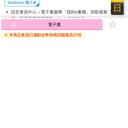
日
請至會員中心→電子書服務「我的e書櫃」領取複製『兌換
碼』至電子書服務商Readmoo進行兌換。
電子書
退換貨須知：
※ 本商品會員日滿額金幣加碼回饋最高15倍
因版權保護，您在金石堂所購買的電子書僅能以金石堂專屬
的閱讀軟體開啟閱讀，無法以其他閱讀器或直接下載檔案。
依據「消費者保護法」第19條及行政院消費者保護處公告之
「通訊交易解除權合理例外情事適用準則」，非以有形媒介
提供之數位內容或一經提供即為完成之線上服務，經消費者
事先同意始提供。（如：電子書、電子雜誌、下載版軟體、
虛擬商品…等），
不受「網購服務需提供七日鑑賞期」的限
制
。為維護您的權益，建議您先使用「試閱」功能後再付款
購買。