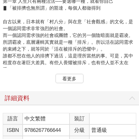
第一章 人生只有兩種活法──要選哪一種，就看你自己
▋「被排擠也無所謂」的豁達，每個人都做得到
自古以來，日本就有「村八分」與在意「社會觀感」的文化，是
一個認同需求非常強烈的社會。
而一個認同需求強的社會或團體，它的另一個陰暗面就是霸凌。
所謂霸凌，底層邏輯其實就是一種「排斥」。所以活在認同需求
的束縛之下，就等同於「活在被排斥的恐懼中」。
誰都不想在他人的排擠下過活，這是理所當然的事。可是，其中
程度存在著巨大差異。有些人畏懼被排斥，也有些人並不太在
乎。
明確知道「我是我」，有清晰主體性的人，不會害怕遭到排擠。
看更多
在這些人的想法中，「有問題的是排擠別人的那一方」，就算被
排擠也絲毫不為所動。因為他們的心境早就達到絕對安心、百分
之百安全的狀態，所以，被別人排擠也沒關係，他們根本不放在
詳細資料
心上。
◎關鍵在於心的立足點
語言
中文繁體
裝訂
ISBN
9786267766644
分級
普通級
我希望大家不要誤會，這並不是因為出人頭地了才不怕被排擠，
也不是因為能力超群而無所畏懼。這種內心的安定狀態和社會地