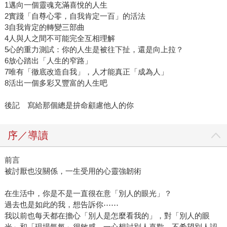
1邁向一個靈魂充滿喜悅的人生
2實踐「自尊心零，自我肯定一百」的活法
3自我肯定的轉變三部曲
4人與人之間不可能完全互相理解
5心的重力測試：你的人生是被往下扯，還是向上拉？
6放心踏出「人生的窄路」
7唯有「徹底改造自我」，人才能真正「成為人」
8活出一個多彩又豐富的人生吧
後記 寫給那個總是拚命顧慮他人的你
序／導讀
前言
被討厭也沒關係，一生受用的心靈強韌術
在生活中，你是不是一直很在意「別人的眼光」？
過去也是如此的我，想告訴你⋯⋯
我以前也每天都在擔心「別人是怎麼看我的」，對「別人的眼
光」和「現場氣氛」很敏感，一心想討別人喜歡，不希望別人認