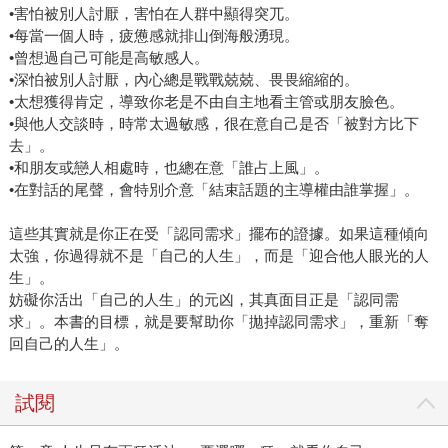
•害怕被別人討厭，害怕在人群中顯得突兀。
•每當一個人時，疲憊感就排山倒海般湧現。
•曾想過自己可能是高敏感人。
•深怕被別人討厭，內心總是戰戰兢兢、畏畏縮縮的。
•太想獲得肯定，導致你老是不由自主地看主管或朋友臉色。
•與他人交談時，時常太過敏感，很在意自己是否「被對方比下
去」。
•和朋友或戀人相處時，也總在意「誰占上風」。
•在對話的尾聲，會特別介意「結束話題的主導權由誰掌握」。
這些其實就是你正在受「認同需求」擺布的證據。如果這種傾向
太強，你過得就不是「自己的人生」，而是「迎合他人眼光的人
生」。
妨礙你活出「自己的人生」的元凶，其真面目正是「認同需
求」。本書的目標，就是要幫助你「拋掉認同需求」，重新「奪
回自己的人生」。
試閱