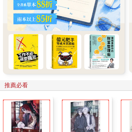
接下來我想告訴你，你的真實人生旅程，就從這一刻開始喔。
◎其實我以前也活得小心翼翼⋯⋯
當然也有人簡直就是天生的強者，沒有經過任何心理修練，就能
完全不受他人批判影響。
這種人擁有非常清晰的自我意識，不受他人左右，就像是一直走
在向陽的光明大道上。他們經常會被所謂的弱者們說，「你根本
不懂啦。」或是「你那是強者的邏輯。」不過，其實真正不懂的
是那些弱者。
為什麼我敢這樣說呢？因為我過去也曾是一個弱者。那段漫長的
日子，我真的過得很痛苦。總是滿腦子擔心周遭的人是怎麼看我
推薦必看
的，活得謹小慎微、戰戰兢兢。經過「自我改造訓練」後，那個
極度不快樂的我終於成功擺脫了長期內耗的狀態，所以兩邊的心
情我都懂，因為我過去就是典型的弱者。
直到脫離那種「小心翼翼、膽戰心驚的內心狀態」後，我才無比
驚訝地發現：「咦！原來世界可以這麼自由嗎！」
「這實在太棒了。怎麼從來沒有人告訴我。真希望有人早點跟我
分享這件事。」當時的我這麼想。
那是與過往日子截然不同的人生。沒錢也沒關係，也沒必要出人