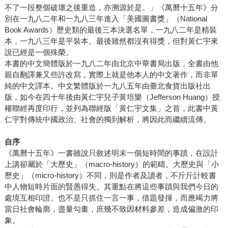
不了一段整個破壞之後重造，亦溯源於是。」《萬曆十五年》分
別在一九八二年和一九八三年進入「美國圖書獎」（National
Book Awards）歷史類的最後三本決選名單，一九八二年是精裝
本，一九八三年是平裝本。最後雖然都沒有得獎，但對黃仁宇來
說已經是一個殊榮。
本書的中文簡體版於一九八二年由北京中華書局出版，全書由他
親自翻譯兼又些許改寫，實際上就是他本人的中文著作，而非單
純的中文譯本。中文繁體版於一九八五年由臺北食貨出版社出
版，如今在四十年後由黃仁宇兒子黃培樂（Jefferson Huang）授
權聯經再度印行，並列為聯經版「黃仁宇文集」之首，此書中黃
仁宇對傳統中國政治、社會的獨到解析，將因此而繼續流傳。
自序
《萬曆十五年》一書雖說只敘述明末一個短時間的事蹟，在設計
上講卻屬於「大歷史」（macro-history）的範疇。大歷史與「小
歷史」（micro-history）不同，則是作者及讀者，不斤斤計較書
中人物短時片面的賢愚得失。其重點在將這些事蹟與我們今日的
處境互相印證。也不是只抓住一言一事，借題發揮，而應竭力將
當日社會輪廓，盡量勾畫，庶幾不致因材料參差，造成偏激的印
象。