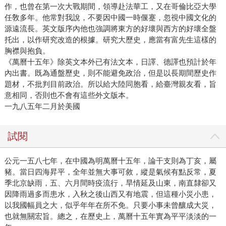
作，也曾在第一次大戰期間，領導赴法華工，又在哥倫比亞大學
任敎多年。他常對我說，不要因中國一時偃蹇，忽視中國文化的
源遠流長。英文版序內他也強調將東方的好壞與西方的好壞全盤
托出，以作研究改造的根據。研究大歷史，應當有富先生這樣的
胸襟與抱負。
《萬曆十五年》除英文本外已有法文本，日譯、德譯也預計於年
內出書。既為通盤歷史，則不能避免政治，但是以長期間歷史作
題材，不批判目前政治。所以給大陸同胞看，給臺灣親友看，旨
意相同，否則也不會有這些外文版本。
一九八五年二月於美國
試閱
公元一五八七年，在中國為明萬曆十五年，論干支則為丁亥，屬
豬。當日四海昇平，全年並無大事可敘，縱是氣候有點反常，夏
季北京缺雨，五、六月間時疫流行，旱情延及山東，南直隸卻又
因降雨過多而患水，入秋之後山西又有地震，但這種小災小患，
以我國幅員之大，似乎年年在所不免。只要小事未曾釀成大災，
也就無關宏旨。總之，在歷史上，萬曆十五年實為平平淡淡的一