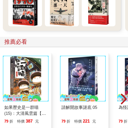
出於禮儀和人事兩項。僅以禮儀而言，它體現了尊卑等級並維護
了國家體制。
我們的帝國，以文人管理為數至千萬、萬萬的農民，如果對全部
實際問題都要在朝廷上和盤托出，拿來檢討分析，自然是辦不到
的。所以我們的祖先就抓住了禮這個要點，要求大小官員按部就
班，上下有序，以此作為全國的榜樣。現在全體京官自相驚擾，
推薦必看
狼奔豕突，實在是不成體統。
萬曆皇帝是熟悉各種禮儀的君主。一五八七年三月，他已年滿二
十四，進入二十五，登上皇帝的寶座也有十五年了。他自然會淸
楚記得，在他十歲那年的冬天，他的父親隆慶皇帝為他舉行了象
徵成為成人的冠禮。他被引導進入殿前特設的帷帳裡，按照禮儀
的規定更換衣冠服飾，前後三次都以不同的裝束出現於大庭廣衆
之中。既出帷帳，他就手持玉圭，被引導行禮，並用特設的酒杯
飮酒。全部節目都有禮官的唱導和音樂伴奏，所需的時間接近半
天。第二天，他又被引導出來坐在殿前，以最莊重的姿態接受了
百官的慶賀。
如果歷史是一群喵
請解開故事謎底 05
為怪
(15)：大清風雲篇【萌
貓漫畫學歷史】
幾個月之後，隆慶皇帝龍馭上賓。這位剛剛十一歲的皇太子，就
387
221
79
折
特價
元
79
折
特價
元
79
折
穿著喪服接見臣僚。按照傳統的「勸進」程序，全部官員以最懇