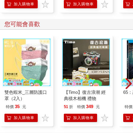
加入購物車
加入購物車
切的辭藻請求皇太子即皇帝位。頭兩次的請求都被皇太子所拒
絕，因為父皇剛剛駕崩，自己的哀慟無法節制，哪裡有心情去想
到個人名位？到第三次，他才以群臣所說的應當以社稷為重作為
您可能會喜歡
理由，勉如所請。這一番推辭和接受的過程，有條不紊，有如經
過預習。
既然登上皇帝的寶座，他就必須對各種禮儀照章辦理。在過去的
十五年，他曾經祭天地、祀祖廟、慶元旦、賞端陽。他接見外國
使臣、解職退休和著有勛勞的官員耆老。他還曾檢閱軍隊，頒發
戰旗，並在一次戰役獲得勝利以後接受「獻俘」。
雙色蝦米_三層防護口
【Timo】復古浪潮 經
65
罩（2入）
典積木相機 禮物
35
349
特價
元
51
折
特價
元
特價
加入購物車
加入購物車