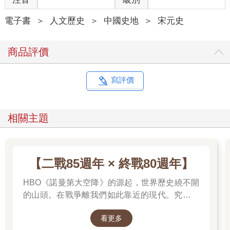
站在大明門前守衛的禁衛軍，事先也沒有接到有關的命令，但看
到大批盛裝的官員來臨，也就以為確係舉行大典，因而未加詢
電子書
＞
人文歷史
＞
中國史地
＞
宋元史
問。進大明門即為皇城。文武百官看到端門午門之前氣氛平靜，
城樓上下也無朝會的跡象，既無几案，站隊點名的御史和御前侍
商品評價
衛「大漢將軍」也不見蹤影，不免心中揣測，互相詢問：所謂午
朝是否訛傳？
近侍宦官宣布了確切消息，皇帝陛下並未召集午朝，官員們也就
寫評價
相繼退散。驚魂既定，這空穴來風的午朝事件不免成為交談議論
的話題：這謠傳從何而來，全體官員數以千計而均受騙上當，實
在令人大惑不解。
相關主題
對於這一頗帶戲劇性的事件，萬曆皇帝本來大可付諸一笑。但一
經考慮到此事有損朝廷體統，他就決定不能等閑視之。就在官員
們交談議論之際，一道聖旨已由執掌文書的宦官傳到內閣，大意
【二戰85週年 × 終戰80週年】
是：今日午間之事，實與禮部及鴻臚寺職責攸關。禮部掌擬具儀
注，鴻臚寺掌領督演習。該二衙門明知午朝大典已經多年未曾舉
HBO《諾曼第大空降》的源起，世界歷史繞不開
行，絕無在儀注未備之時，倉卒傳喚百官之理。是以其他衙門既
的山頭。在戰爭離我們如此靠近的現代。究竟是
已以訛傳誤，該二衙門自當立即阻止。既未阻止，即係玩忽職
什麼力量驅動全球上億名男女，投入這場空前絕
守，著從尙書、寺卿以下官員各罰俸兩月，並仍須査究係何人首
看更多
後、影響至今的軍事衝突？我們站在世界和平的
先訛傳具奏。