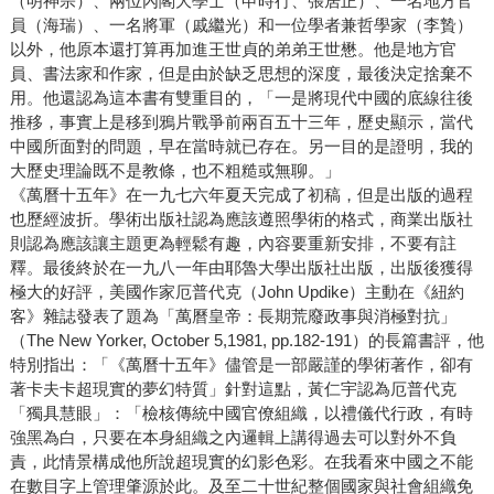
（明神宗）、兩位內閣大學士（申時行、張居正）、一名地方官
員（海瑞）、一名將軍（戚繼光）和一位學者兼哲學家（李贄）
以外，他原本還打算再加進王世貞的弟弟王世懋。他是地方官
員、書法家和作家，但是由於缺乏思想的深度，最後決定捨棄不
用。他還認為這本書有雙重目的，「一是將現代中國的底線往後
推移，事實上是移到鴉片戰爭前兩百五十三年，歷史顯示，當代
中國所面對的問題，早在當時就已存在。另一目的是證明，我的
大歷史理論既不是教條，也不粗糙或無聊。」
《萬曆十五年》在一九七六年夏天完成了初稿，但是出版的過程
也歷經波折。學術出版社認為應該遵照學術的格式，商業出版社
則認為應該讓主題更為輕鬆有趣，內容要重新安排，不要有註
釋。最後終於在一九八一年由耶魯大學出版社出版，出版後獲得
極大的好評，美國作家厄普代克（John Updike）主動在《紐約
客》雜誌發表了題為「萬曆皇帝：長期荒廢政事與消極對抗」
（The New Yorker, October 5,1981, pp.182-191）的長篇書評，他
特別指出：「《萬曆十五年》儘管是一部嚴謹的學術著作，卻有
著卡夫卡超現實的夢幻特質」針對這點，黃仁宇認為厄普代克
「獨具慧眼」：「檢核傳統中國官僚組織，以禮儀代行政，有時
強黑為白，只要在本身組織之內邏輯上講得過去可以對外不負
責，此情景構成他所說超現實的幻影色彩。在我看來中國之不能
在數目字上管理肇源於此。及至二十世紀整個國家與社會組織免