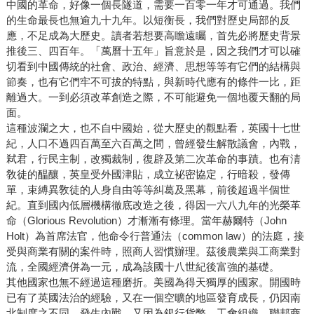
中國的革命，好像一個長隧道，需要一百零一年才可通過。我們
的生命最長也無逾九十九年。以短衡長，我們對歷史局部的反
應，不足成為大歷史。讀者若想要高瞻遠矚，首先必將歷史背景
推後三、四百年。「萬曆十五年」旨意於是，因之我們才可以確
切看到中國傳統的社會、政治、經濟、思想等等有它們的結構與
節奏，也有它們牢不可拔的特點，與新時代應有的條件一比，距
離過大。一到必須改革創造之際，不可能避免一個地覆天翻的局
面。
這種波瀾之大，也不自中國始，從大歷史的觀點看，英國十七世
紀，人口不過四百萬至六百萬之間，曾經發生解散議會，內戰，
弒君，行民主制，改獨裁制，復辟及第二次革命的事蹟。也有淸
敎徒的醖釀，英皇受外國津貼，成立袐密協定，行暗殺，發傳
單，束縛異敎徒的人身自由等等糾葛及黑幕，前後超過半個世
紀。直到國內低層機構徹底改造之後，得因一六八九年的光榮革
命（Glorious Revolution）才漸漸有條理。當年赫爾特（John
Holt）為首席法官，他命令行普通法（common law）的法庭，接
受與商業有關的案件時，照商人習慣辦理。茲後農業與工商業對
流，全國經濟併為一元，成為該國十八世紀後富強的基礎。
其他國家也無不經過這種磨折。美國為得天獨厚的國家。開國時
已有了英國法治的經驗，又在一個空曠的地區發育成長，仍因南
北制度之不同，發生內戰。又因為銀行貨幣、工會組織、聯邦商