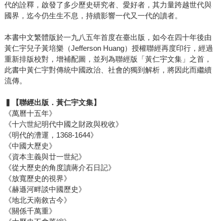
代的詮釋，啟發了多少歷史研究者、愛好者，其力量跨越世代與
國界，迄今仍生生不息，持續影響一代又一代的讀者。
本書中文繁體版於一九八五年首度在臺出版，如今在四十年後由
黃仁宇兒子黃培樂（Jefferson Huang）授權聯經再度印行，經過
重新排版校對，增補配圖，並列為聯經版「黃仁宇文集」之首，
此書中黃仁宇對傳統中國政治、社會的獨到解析，將因此而繼續
流傳。
▍【聯經出版．黃仁宇文集】
《萬曆十五年》
《十六世紀明代中國之財政與稅收》
《明代的漕運，1368-1644》
《中國大歷史》
《資本主義與廿一世紀》
《從大歷史的角度讀蔣介石日記》
《放寬歷史的視界》
《赫遜河畔談中國歷史》
《地北天南敘古今》
《關係千萬重》