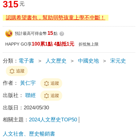
315
元
認購希望書包，幫助弱勢孩童上學不中斷！
15
預計最高可得金幣
點
?
100累1點 4點抵1元
HAPPY GO享
折抵無上限
分類：
電子書
＞
人文歷史
＞
中國史地
＞
宋元史
追蹤
作者：
黃仁宇
追蹤
出版社：
聯經
追蹤
出版日：
2024/05/30
相關主題：
2024人文歷史TOP50
人文社會、歷史暢銷書