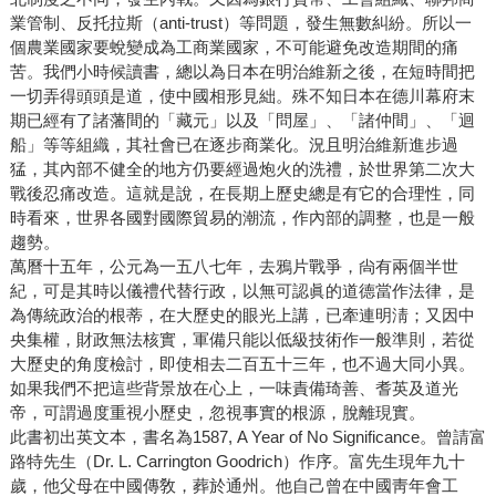
業管制、反托拉斯（anti-trust）等問題，發生無數糾紛。所以一
個農業國家要蛻變成為工商業國家，不可能避免改造期間的痛
苦。我們小時候讀書，總以為日本在明治維新之後，在短時間把
一切弄得頭頭是道，使中國相形見絀。殊不知日本在德川幕府末
期已經有了諸藩間的「藏元」以及「問屋」、「諸仲間」、「迴
船」等等組織，其社會已在逐步商業化。況且明治維新進步過
猛，其內部不健全的地方仍要經過炮火的洗禮，於世界第二次大
戰後忍痛改造。這就是說，在長期上歷史總是有它的合理性，同
時看來，世界各國對國際貿易的潮流，作內部的調整，也是一般
趨勢。
萬曆十五年，公元為一五八七年，去鴉片戰爭，尙有兩個半世
紀，可是其時以儀禮代替行政，以無可認眞的道德當作法律，是
為傳統政治的根蒂，在大歷史的眼光上講，已牽連明淸；又因中
央集權，財政無法核實，軍備只能以低級技術作一般準則，若從
大歷史的角度檢討，即使相去二百五十三年，也不過大同小異。
如果我們不把這些背景放在心上，一味責備琦善、耆英及道光
帝，可謂過度重視小歷史，忽視事實的根源，脫離現實。
此書初出英文本，書名為1587, A Year of No Significance。曾請富
路特先生（Dr. L. Carrington Goodrich）作序。富先生現年九十
歲，他父母在中國傳敎，葬於通州。他自己曾在中國靑年會工