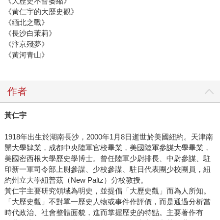
《大歷史不會萎縮》
《黃仁宇的大歷史觀》
《緬北之戰》
《長沙白茉莉》
《汴京殘夢》
《黃河青山》
作者
黃仁宇
1918年出生於湖南長沙，2000年1月8日逝世於美國紐約。天津南
開大學肄業，成都中央陸軍官校畢業，美國陸軍參謀大學畢業，
美國密西根大學歷史學博士。曾任陸軍少尉排長、中尉參謀、駐
印新一軍司令部上尉參謀、少校參謀、駐日代表團少校團員，紐
約州立大學紐普茲（New Paltz）分校教授。
黃仁宇主要研究領域為明史，並提倡「大歷史觀」而為人所知。
「大歷史觀」不對單一歷史人物或事件作評價，而是通過分析當
時代政治、社會整體面貌，進而掌握歷史的特點。主要著作有