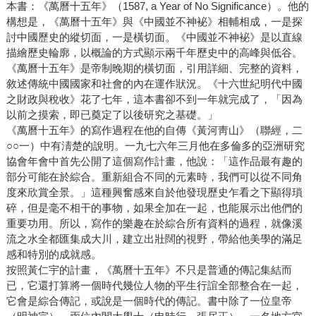
本書：《萬曆十五年》（1587, a Year of No Significance）。他的
構想是，《萬曆十五年》與《中國並不神袐》相輔相成，一是探
討中國歷史的縱切面，一是橫切面。《中國並不神袐》是以直線
描繪歷史輪廓，以概論的方式顯示兩千年歷史中的高峰與低谷。
《萬曆十五年》是帝制晚期的橫切面，引用詳細、完整的資料，
敘述傳統中國國家和社會的內在運作狀況。《十六世紀明代中國
之財政與稅收》花了七年，這本書卻不到一年就完成了，「因為
以前之摸索，即已奠定了以後研究之基礎。」
《萬曆十五年》的寫作過程在他的自傳《黃河靑山》（聯經，二
○○一）中有淸楚的說明。一九七六年三月他在多倫多的亞洲研究
協會年會中首先公開了這個寫作計畫，他說：「這作品最有趣的
部分可能在於綜合。重新組合不同的元素時，我們可以從不同角
度來欣賞全景。」這種興奮感來自於他發現歷史乍看之下顯得瑣
碎，但是毫不相干的事物，如果全加在一起，也能展示出他們的
重要功用。所以，寫作的樂趣在於綜合所有資料的過程，就像溪
流之水全都匯集成大川，建立出壯闊的視野，帶給他美學的滿足
感和特別的成就感。
按照黃仁宇的計畫，《萬曆十五年》不只是普通的傳記集結而
已，它還打算將一個時代幾位人物的平生行誼全部整合在一起，
它會是綜合傳記，或說是一個時代的傳記。書中除了一位皇帝