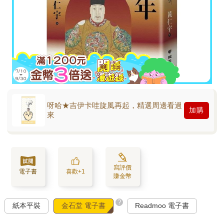
呀哈★吉伊卡哇旋風再起，精選周邊看過
加購
來
寫評價
電子書
喜歡+1
賺金幣
?
紙本平裝
金石堂 電子書
Readmoo 電子書