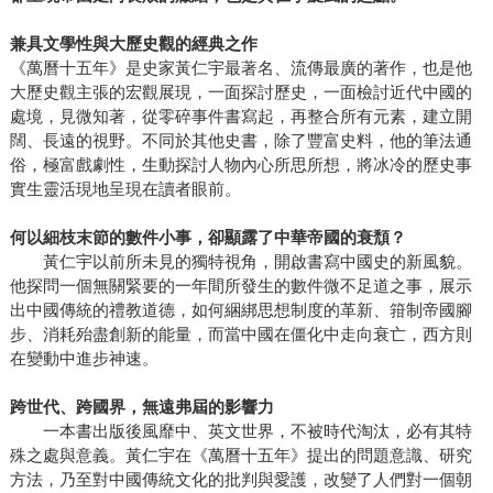
兼具文學性與大歷史觀的經典之作
《萬曆十五年》是史家黃仁宇最著名、流傳最廣的著作，也是他
大歷史觀主張的宏觀展現，一面探討歷史，一面檢討近代中國的
處境，見微知著，從零碎事件書寫起，再整合所有元素，建立開
闊、長遠的視野。不同於其他史書，除了豐富史料，他的筆法通
俗，極富戲劇性，生動探討人物內心所思所想，將冰冷的歷史事
實生靈活現地呈現在讀者眼前。
何以細枝末節的數件小事，卻顯露了中華帝國的衰頹？
黃仁宇以前所未見的獨特視角，開啟書寫中國史的新風貌。
他探問一個無關緊要的一年間所發生的數件微不足道之事，展示
出中國傳統的禮教道德，如何綑綁思想制度的革新、箝制帝國腳
步、消耗殆盡創新的能量，而當中國在僵化中走向衰亡，西方則
在變動中進步神速。
跨世代、跨國界，無遠弗屆的影響力
一本書出版後風靡中、英文世界，不被時代淘汰，必有其特
殊之處與意義。黃仁宇在《萬曆十五年》提出的問題意識、研究
方法，乃至對中國傳統文化的批判與愛護，改變了人們對一個朝