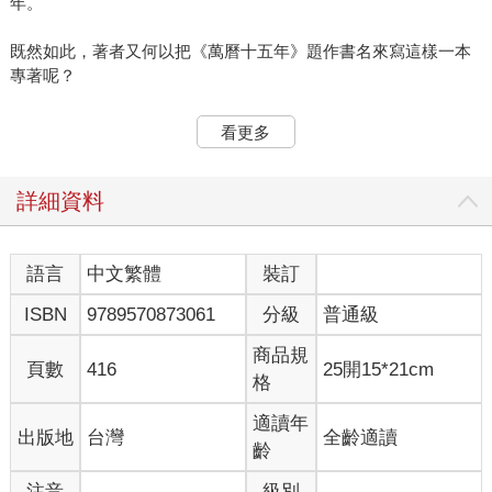
年。
既然如此，著者又何以把《萬曆十五年》題作書名來寫這樣一本
專著呢？
一五八七年，在西歐歷史上為西班牙艦隊全部出動征英的前一
看更多
年。當年，在我國的朝廷上發生了若干為歷史學家所易於忽視的
事件。這些事件，表面看來雖似末端小節，但實質上卻是以前發
生大事的癥結，也是將在以後掀起波瀾的機緣。其間關係因果，
詳細資料
恰為歷史的重點。
由於表面看來是末端小節，我們的論述也無妨從小事開始。
語言
中文繁體
裝訂
ISBN
9789570873061
分級
普通級
這一年陽曆的三月二日，北京城內街道兩邊的冰雪尙未解凍。天
氣雖然不算酷寒，但樹枝還沒有發芽，不是戶外活動的良好季
商品規
節。然而在當日的午餐時分，大街上卻熙熙攘攘。原來是消息傳
頁數
416
25開15*21cm
格
來，皇帝陛下要舉行午朝大典，文武百官不敢怠慢，立即奔赴皇
城。乘轎的高級官員，還有機會在轎中整理冠帶；徒步的低級官
適讀年
出版地
台灣
全齡適讀
員，從六部衙門到皇城，路程將近一哩，抵達時喘息未定，也就
齡
顧不得再在外表上細加整飾了。
注音
級別