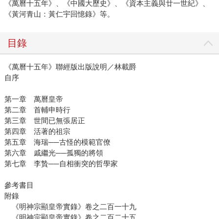
《萬曆十五年》、《中國大歷史》、《資本主義與廿一世紀》、
《黃河青山：黃仁宇回憶錄》等。
目錄
《萬曆十五年》聯經版出版說明／林載爵
自序
第一章 萬曆皇帝
第二章 首輔申時行
第三章 世間已無張居正
第四章 活著的祖宗
第五章 海瑞──古怪的模範官僚
第六章 戚繼光──孤獨的將領
第七章 李贄──自相衝突的哲學家
參考書目
附錄
《明神宗顯皇帝實錄》卷之二百一十九
《明神宗顯皇帝實錄》卷之二百二十五