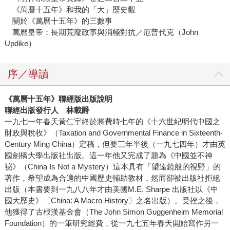
《萬曆十五年》和我的「大」歷史觀
關於《萬曆十五年》的三數事
萬曆皇帝：長期荒廢政事與消極對抗／厄普代克（John
Updike）
序／導讀
《萬曆十五年》聯經版出版說明
聯經出版發行人 林載爵
一九七一年春天黃仁宇終於將費時七年的《十六世紀明代中國之
財政與稅收》（Taxation and Governmental Finance in Sixteenth-
Century Ming China）定稿，但要三年半後（一九七四年）才由英
國劍橋大學出版社出版。這一年他又完成了題為《中國並不神
袐》（China Is Not a Mystery）這本具有「望遠鏡般的視野」的
著作，希望成為合適的中國歷史輔助教材，然而卻被出版社拒絕
出版（本書要到一九八八年才由美國M.E. Sharpe 出版社以《中
國大歷史》〔China: A Macro History〕之名出版）。受挫之後，
他獲得了古根漢基金會（The John Simon Guggenheim Memorial
Foundation）的一筆研究經費，從一九七五年春天開始寫作另一