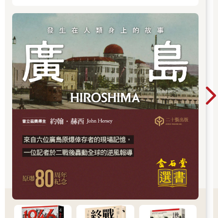
中心，就更應了解二戰帶來和平的那群人與那個
理由。
禮部的調查毫無結果，於是只能回奏：當時衆口相傳，首先訛傳
者無法査明。為了使這些昏昏然的官員知所儆戒，皇帝把罰俸的
範圍由禮部、鴻臚寺擴大到了全部在京供職的官員。
由於工作不能盡職或者奏事言辭不妥，觸怒聖心，對幾個官員作
罰俸的處分，本來是極為平常的事。但這次處罰竟及於全部京
官，實在是前所未有的嚴峻。本朝官俸微薄，京城中高級官員的
豪華生活，絕非區區法定的俸銀所能維持。如各部尙書的官階為
正二品，全年的俸銀只有一百五十二兩。他們的收入主要依靠地
方官的饋贈、各省的總督巡撫所送的禮金或禮品，往往一次即可
相當於十倍的年俸。
這種情況自然早在聖明的洞鑒之中，傳旨罰俸，或許正是考慮到
此輩並不賴官俸為生而以示薄懲。但對多數低級官員來說，被罰
俸兩月，就會感到拮据，甚至付不出必要的家庭開支了。
按照傳統觀念，皇帝的意旨總是絕對公允的，聖旨既下，就不再
允許有任何非議。這一事件，也難怪萬曆皇帝聖心震怒，因為從
皇帝到臣僚都彼此心照，朝廷上的政事千頭萬緒，而其要點則不