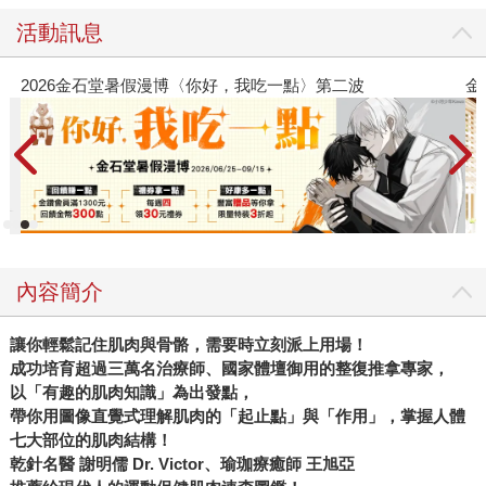
活動訊息
2026金石堂暑假漫博〈你好，我吃一點〉第二波
金
內容簡介
讓你輕鬆記住肌肉與骨骼，需要時立刻派上用場！
成功培育超過三萬名治療師、國家體壇御用的整復推拿專家，
以「有趣的肌肉知識」為出發點，
帶你用圖像直覺式理解肌肉的「起止點」與「作用」，掌握人體
七大部位的肌肉結構！
乾針名醫 謝明儒 Dr. Victor、瑜珈療癒師 王旭亞