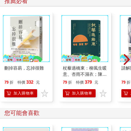
推薦必看
刪掉容易，忘掉很難
杖藜過橋東：柳風生暖
請解
意、杏雨不濕衣；陳亮
恭談以心轉境的適齡漫
332
379
79
折
特價
元
79
折
特價
元
79
折
想
加入購物車
加入購物車
您可能會喜歡