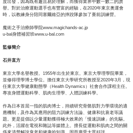
度出發，因為既有趣且易於理解，而獲得業界中數一數二的讚
譽。對於治療運動選手也有豐富的經驗，在2020年東京奧運會
時，以教練身分陪同塞爾維亞的摔跤隊參加了賽前訓練營。
魔術之手治療師學院www.magichands-ac.jp
u-bal身體補習班www.u-bal.com
監修簡介
石井直方
東京大學名譽教授。1955年出生於東京。東京大學理學院畢業，
並修得理學博士學位。擔任東京大學研究所教授至2020年3月，現
任東京大學健康動態學（Health Dynamics）社會合作課程主任。
專攻身體運動科學、肌肉生理學、人體訓練科學。
作為日本首屈一指的肌肉博士，持續研究骨骼肌對力學環境的適
應機制，及作為其應用的阻力訓練方法論、健康和抗衰老等議
題。更是提倡以少量運動獲得極大效果的「慢速訓練」的先驅。
此外，活躍在電視和雜誌等媒體上。擅長從運動和肌肉之間的關
係來清楚解說衰老和健康的知識，因而廣受大眾好評。