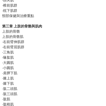
‧頭夾肌
‧椎前肌群
‧枕下肌群
頸部保健與治療重點
第三章 上肢的骨骼與肌肉
上肢的骨骼
上肢的骨骼肌
‧右前臂伸肌群
‧右前臂屈肌群
‧三角肌
‧喙肱肌
‧大圓肌
‧小圓肌
‧肩胛下肌
‧棘上肌
‧棘下肌
‧肱二頭肌
‧肱三頭肌
‧肱肌
‧肱橈肌