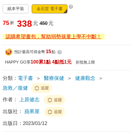
?
紙本平裝
金石堂 電子書
338
75
折
元
450
元
認購希望書包，幫助弱勢孩童上學不中斷！
15
預計最高可得金幣
點
?
100累1點 4點抵1元
HAPPY GO享
折抵無上限
分類：
電子書
＞
醫療保健
＞
健康觀念
＞
急救／復健
追蹤
作者：
上原健志
追蹤
出版社：
蘋果屋
追蹤
出版日：
2023/01/12