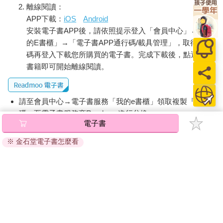
離線閱讀：
APP下載：
iOS
Android
安裝電子書APP後，請依照提示登入「會員中心」→「我
的E書櫃」→「電子書APP通行碼/載具管理」，取得通行
碼再登入下載您所購買的電子書。完成下載後，點選任一
書籍即可開始離線閱讀。
請至會員中心→電子書服務「我的e書櫃」領取複製『兌換
碼』至電子書服務商Readmoo進行兌換。
電子書
退換貨須知：
※ 金石堂電子書怎麼看
因版權保護，您在金石堂所購買的電子書僅能以金石堂專屬
的閱讀軟體開啟閱讀，無法以其他閱讀器或直接下載檔案。
依據「消費者保護法」第19條及行政院消費者保護處公告之
「通訊交易解除權合理例外情事適用準則」，非以有形媒介
提供之數位內容或一經提供即為完成之線上服務，經消費者
事先同意始提供。（如：電子書、電子雜誌、下載版軟體、
虛擬商品…等），
不受「網購服務需提供七日鑑賞期」的限