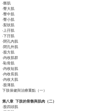
‧髂肌
‧臀大肌
‧臀中肌
‧臀小肌
‧梨狀肌
‧上孖肌
‧下孖肌
‧閉孔內肌
‧閉孔外肌
‧股方肌
‧內收肌群
‧恥骨肌
‧內收短肌
‧內收長肌
‧內收大肌
‧股薄肌
下肢保健與治療重點（一）
第八章 下肢的骨骼與肌肉（二）
‧股四頭肌