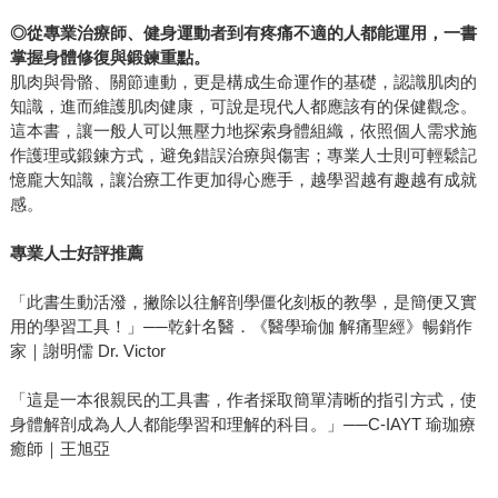
◎
從專業治療師、健身運動者到有疼痛不適的人都能運用，一書
掌握身體修復與鍛鍊重點。
肌肉與骨骼、關節連動，更是構成生命運作的基礎，認識肌肉的
知識，進而維護肌肉健康，可說是現代人都應該有的保健觀念。
這本書，讓一般人可以無壓力地探索身體組織，依照個人需求施
作護理或鍛鍊方式，避免錯誤治療與傷害；專業人士則可輕鬆記
憶龐大知識，讓治療工作更加得心應手，越學習越有趣越有成就
感。
專業人士好評推薦
「此書生動活潑，撇除以往解剖學僵化刻板的教學，是簡便又實
用的學習工具！」──乾針名醫．《醫學瑜伽 解痛聖經》暢銷作
家｜謝明儒 Dr. Victor
「這是一本很親民的工具書，作者採取簡單清晰的指引方式，使
身體解剖成為人人都能學習和理解的科目。」──C-IAYT 瑜珈療
癒師｜王旭亞