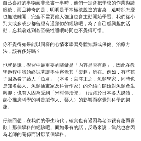
自己喜好的事物而非念書一事時，他們一定會把學校的作業拋諸
腦後，而且神奇的是，明明是平常極欲脫逃的書桌，這時卻怎麼
也無法離開，完全不需要他人強迫也會主動開始學習。我們從小
到大或多或少都曾經有過類似的經驗吧，為了自己感興趣的活
動，忘我著迷到甚至犧牲睡眠時間也不覺得可惜。
你不覺得如果能以同樣的心情來學習身體知識或保健、治療方
法，該有多好嗎？
也就是說，學習中最重要的關鍵是「內容是否有趣」，因此在教
學過程中我始終試著讓學生察覺其「樂趣」所在。例如，有些孩
子因為看了藝人「魚君」（本名：宮澤正之，魚類學家，同時也
是知名藝人、魚類插畫家及科普作家）的介紹而開始對魚類產生
興趣；也有人因為受到「米村傳治郎」（活躍於日本各大媒體，
熱心推廣科學的科普製作人、藝人）的影響而察覺到科學的樂
趣。
仔細回想，在我們的學生時代，確實也有過因為老師很有趣而喜
歡上那個學科的經驗吧。而如果有的話，反過來說，當然也會因
為老師的關係而討厭某個學科。