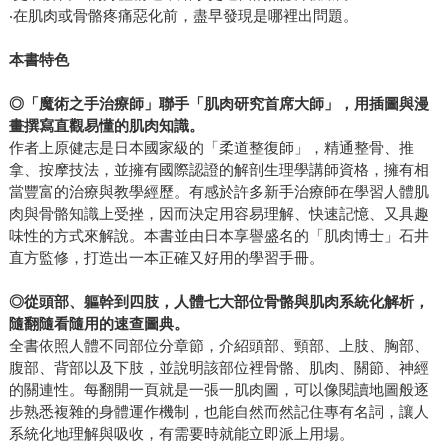
‧在肌肉或骨骼疼痛惡化前，盡早發現是哪裡出問題。
本書特色
◎
「魔術之手治療師」聯手「肌肉研究首席大師」，用插圖與漫
畫撰寫直觀易懂的肌肉知識。
作者上原健志是日本國家級的「柔道整復師」，精通整骨、推
拿、按摩技法，並擁有國際認證的解剖生理學講師資格，擁有相
當豐富的治療與教學經歷。有感於許多新手治療師在學習人體肌
肉與骨骼知識上受挫，因而決定用容易理解、快速記憶、又具趣
味性的方式來解說。本書並由日本享譽盛名的「肌肉博士」石井
直方監修，打造出一本正確又好用的學習手冊。
◎
從頭部、軀幹到四肢，人體七大部位骨骼與肌肉系統化解析，
隨翻隨看隨用的速查圖典。
全書依照人體不同部位分章節，介紹頭部、頸部、上肢、胸部、
腹部、背部以及下肢，並說明該部位裡骨骼、肌肉、關節、神經
的關連性。每翻開一頁就是一張一肌肉圖，可以像閱讀地圖般逐
步熟悉複雜的身體運作機制，也能自然而然記住專有名詞，讓人
系統化地理解與吸收，有需要時就能立即派上用場。