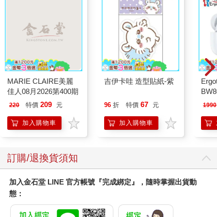
MARIE CLAIRE美麗
吉伊卡哇 造型貼紙-紫
Erg
佳人08月2026第400期
BW
AN
209
67
特價
元
96
折
特價
元
220
1990
加入購物車
加入購物車
訂購/退換貨須知
加入金石堂 LINE 官方帳號『完成綁定』，隨時掌握出貨動
態：