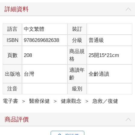
詳細資料
語言
中文繁體
裝訂
ISBN
9786269682638
分級
普通級
商品規
頁數
208
25開15*21cm
格
適讀年
出版地
台灣
全齡適讀
齡
注音
級別
電子書
＞
醫療保健
＞
健康觀念
＞
急救／復健
商品評價