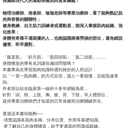
推薦給現代人的運動保健肌肉速查圖鑑！
物理治療師、推拿師、瑜珈老師等專業治療師，看了能夠熟記肌
肉與骨骼的關聯性；
健身教練、自主肌力訓練者或運動員，能深入掌握肌肉組織、強
化效果；
身體有疼痛不適困擾的人，也能認識痠痛勞損的部位，避免錯誤
傷害、即早應對。
「腹直肌」「斜方肌」「股四頭肌」「肱二頭肌」……
身體構造的專有名詞讓你滿頭問號嗎？
本書專為在學習肌肉知識時遇到挫折的人所設計，
以「一頁一肌肉圖」的方式呈現，讓人一看就懂，且能迅速查
詢。
作者並以站在臨床第一線的十多年經驗為底，
針對「頭、頸、上肢、胸、腹、背、下肢」等人體部位，
提供專業治療師們才知道的日常保健與治療關鍵所在。
透過這本書你能夠──
‧清楚認識各肌肉名稱、分布位置、作用等基礎知識。
‧更了解自己的身體構造，給予更適當的照護或鍛鍊。