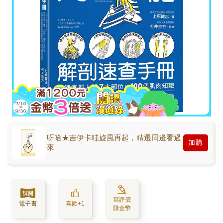
呀哈★吉伊卡哇旋風再起，精選周邊看過
加購
來
寫評價
電子書
喜歡+1
賺金幣