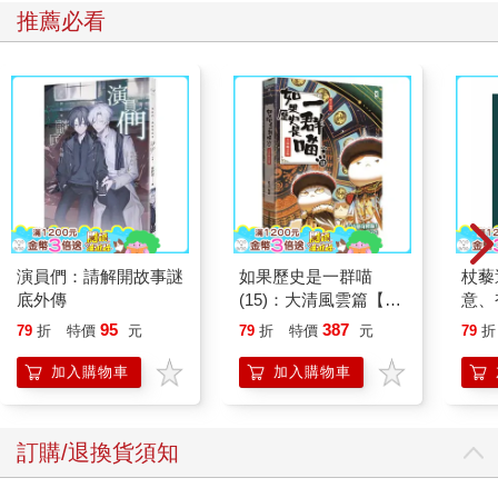
推薦必看
演員們：請解開故事謎
如果歷史是一群喵
杖藜
底外傳
(15)：大清風雲篇【萌
意、
貓漫畫學歷史】
恭談
95
387
79
折
特價
元
79
折
特價
元
79
折
想
加入購物車
加入購物車
訂購/退換貨須知