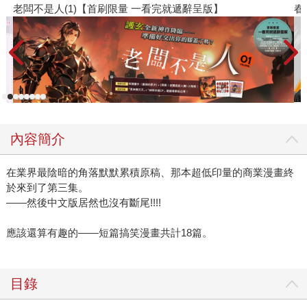
春光ｘ奇幻基地｜全書系展
內容簡介
在業界最陰暗的角落默默累積原稿、那本超低印量的商業漫畫終
於來到了第三集。
——然後中文版居然也沒有斷尾!!!!
應該還算有趣的——短篇搞笑漫畫共計18篇。
目錄