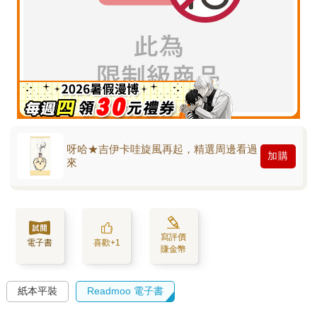
呀哈★吉伊卡哇旋風再起，精選周邊看過
加購
來
寫評價
電子書
喜歡+1
賺金幣
紙本平裝
Readmoo 電子書