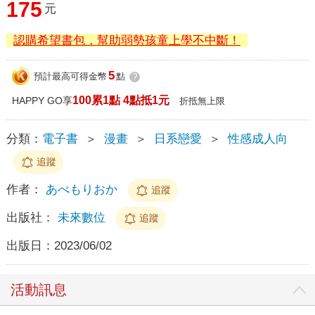
175
元
認購希望書包，幫助弱勢孩童上學不中斷！
5
預計最高可得金幣
點
?
100累1點 4點抵1元
HAPPY GO享
折抵無上限
分類：
電子書
＞
漫畫
＞
日系戀愛
＞
性感成人向
追蹤
作者：
あべもりおか
追蹤
出版社：
未來數位
追蹤
出版日：
2023/06/02
活動訊息