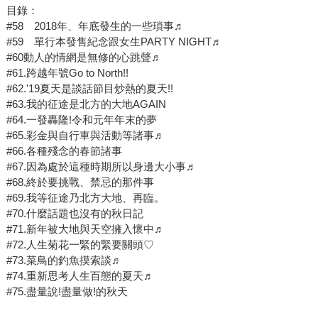
目錄：
#58 2018年、年底發生的一些瑣事♬
#59 單行本發售紀念跟女生PARTY NIGHT♬
#60動人的情網是無修的心跳聲♬
#61.跨越年號Go to North!!
#62.'19夏天是談話節目炒熱的夏天!!
#63.我的征途是北方的大地AGAIN
#64.一發轟隆!令和元年年末的夢
#65.彩金與自行車與活動等諸事♬
#66.各種殘念的春節諸事
#67.因為處於這種時期所以身邊大小事♬
#68.終於要挑戰、禁忌的那件事
#69.我等征途乃北方大地、再臨。
#70.什麼話題也沒有的秋日記
#71.新年被大地與天空擁入懷中♬
#72.人生菊花一緊的緊要關頭♡
#73.菜鳥的釣魚摸索談♬
#74.重新思考人生百態的夏天♬
#75.盡量說!盡量做!的秋天