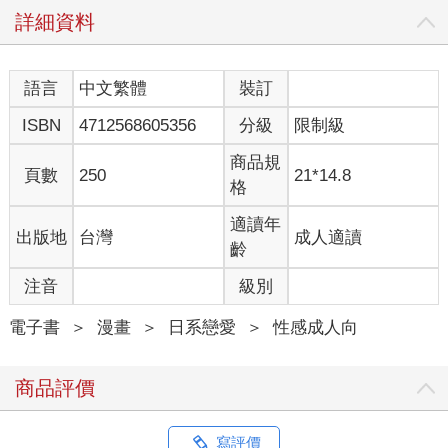
詳細資料
語言
中文繁體
裝訂
ISBN
4712568605356
分級
限制級
商品規
頁數
250
21*14.8
格
適讀年
出版地
台灣
成人適讀
齡
注音
級別
電子書
＞
漫畫
＞
日系戀愛
＞
性感成人向
商品評價
寫評價