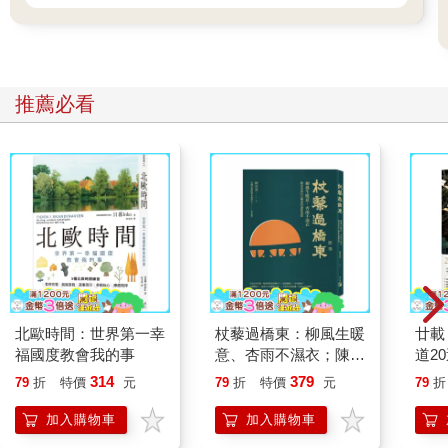
推薦必看
北歐時間：世界第一幸
杖藜過橋東：柳風生暖
廿載
福國度教會我的事
意、杏雨不濕衣；陳亮
道2
恭談以心轉境的適齡漫
314
379
79
折
特價
元
79
折
特價
元
79
折
想
加入購物車
加入購物車