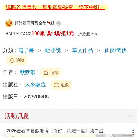
認購希望書包，幫助弱勢孩童上學不中斷！
5
預計最高可得金幣
點
?
100累1點 4點抵1元
HAPPY GO享
折抵無上限
分類：
電子書
＞
輕小說
＞
華文作品
＞
仙俠/武俠
追蹤
作者：
默默猴
追蹤
出版社：
未來數位
追蹤
出版日：
2025/06/06
活動訊息
2026金石堂暑假漫博〈你好，我吃一點〉第二波
金