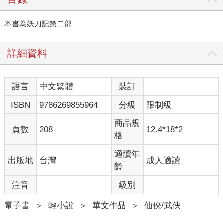
本書為妖刀記第二部
詳細資料
語言
中文繁體
裝訂
ISBN
9786269855964
分級
限制級
商品規
頁數
208
12.4*18*2
格
適讀年
出版地
台灣
成人適讀
齡
注音
級別
電子書
＞
輕小說
＞
華文作品
＞
仙俠/武俠