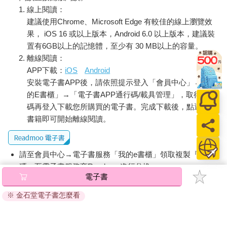
線上閱讀：
建議使用Chrome、Microsoft Edge 有較佳的線上瀏覽效
果， iOS 16 或以上版本，Android 6.0 以上版本，建議裝
置有6GB以上的記憶體，至少有 30 MB以上的容量。
離線閱讀：
APP下載：
iOS
Android
安裝電子書APP後，請依照提示登入「會員中心」→「我
的E書櫃」→「電子書APP通行碼/載具管理」，取得通行
碼再登入下載您所購買的電子書。完成下載後，點選任一
書籍即可開始離線閱讀。
請至會員中心→電子書服務「我的e書櫃」領取複製『兌換
碼』至電子書服務商Readmoo進行兌換。
電子書
退換貨須知：
※ 金石堂電子書怎麼看
因版權保護，您在金石堂所購買的電子書僅能以金石堂專屬
的閱讀軟體開啟閱讀，無法以其他閱讀器或直接下載檔案。
依據「消費者保護法」第19條及行政院消費者保護處公告之