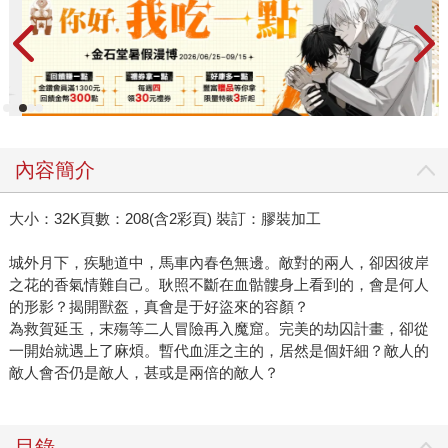
內容簡介
大小：32K頁數：208(含2彩頁) 裝訂：膠裝加工
城外月下，疾馳道中，馬車內春色無邊。敵對的兩人，卻因彼岸
之花的香氣情難自己。耿照不斷在血骷髏身上看到的，會是何人
的形影？揭開獸盔，真會是于好盜來的容顏？
為救賀延玉，末殤等二人冒險再入魔窟。完美的劫囚計畫，卻從
一開始就遇上了麻煩。暫代血涯之主的，居然是個奸細？敵人的
敵人會否仍是敵人，甚或是兩倍的敵人？
目錄