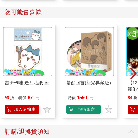
您可能會喜歡
吉伊卡哇 造型貼紙-藍
驀然回首(藍光典藏版)
【1
臻3入
67
1550
96
折
特價
元
特價
元
84
折
加入購物車
預購限定
訂購/退換貨須知