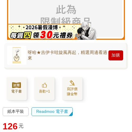
呀哈★吉伊卡哇旋風再起，精選周邊看過
加購
來
寫評價
電子書
喜歡+1
賺金幣
紙本平裝
Readmoo 電子書
126
元