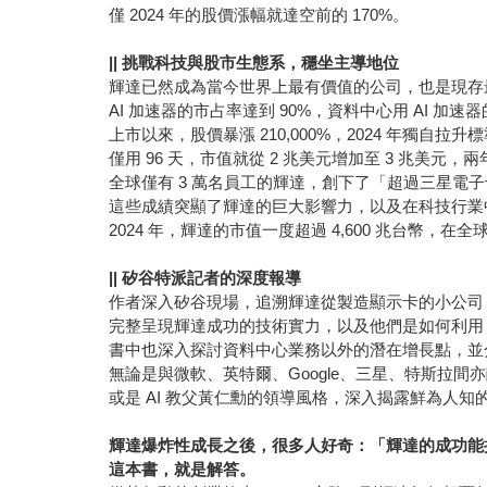
僅 2024 年的股價漲幅就達空前的 170%。
||
挑戰科技與股市生態系，穩坐主導地位
輝達已然成為當今世界上最有價值的公司，也是現存
AI 加速器的市占率達到 90%，資料中心用 AI 加速
上市以來，股價暴漲 210,000%，2024 年獨自拉升標
僅用 96 天，市值就從 2 兆美元增加至 3 兆美元，兩
全球僅有 3 萬名員工的輝達，創下了「超過三星電
這些成績突顯了輝達的巨大影響力，以及在科技行業
2024 年，輝達的市值一度超過 4,600 兆台幣，在
||
矽谷特派記者的深度報導
作者深入矽谷現場，追溯輝達從製造顯示卡的小公司，
完整呈現輝達成功的技術實力，以及他們是如何利用 
書中也深入探討資料中心業務以外的潛在增長點，並
無論是與微軟、英特爾、Google、三星、特斯拉間
或是 AI 教父黃仁勳的領導風格，深入揭露鮮為人知
輝達爆炸性成長之後，很多人好奇：「輝達的成功能
這本書，就是解答。