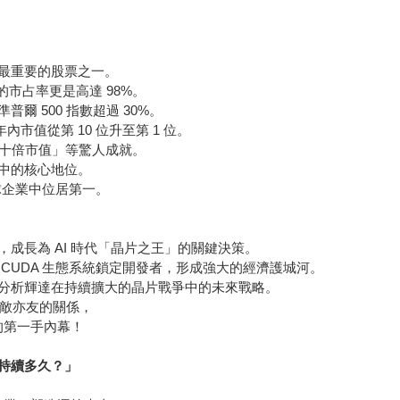
最重要的股票之一。
器的市占率更是高達 98%。
準普爾 500 指數超過 30%。
年內市值從第 10 位升至第 1 位。
子十倍市值」等驚人成就。
中的核心地位。
全球企業中位居第一。
成長為 AI 時代「晶片之王」的關鍵決策。
CUDA 生態系統鎖定開發者，形成強大的經濟護城河。
分析輝達在持續擴大的晶片戰爭中的未來戰略。
亦敵亦友的關係，
的第一手內幕！
持續多久？」