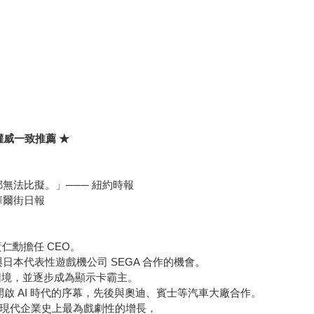
威一致推薦 ★
都無法比擬。」─── 紐約時報
華爾街日報
仁勳擔任 CEO。
日本代表性遊戲機公司 SEGA 合作的機會。
倒閉困境，並逐步成為顯示卡霸主。
，開啟 AI 時代的序幕，先後與奧迪、賓士等汽車大廠合作。
達上演現代企業史上最為戲劇性的增長，