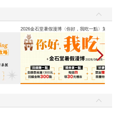
吃一點〉第二波
金石堂2026海