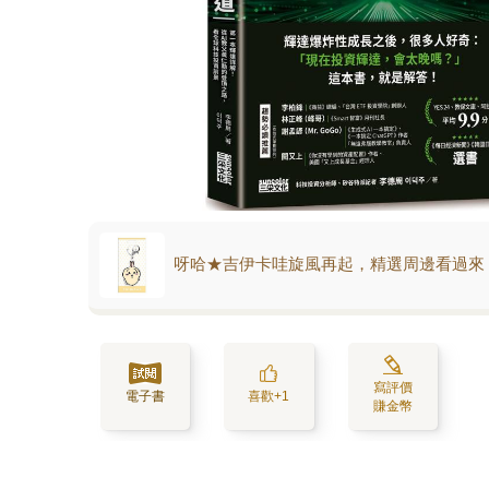
呀哈★吉伊卡哇旋風再起，精選周邊看過來
寫評價
電子書
喜歡+1
賺金幣