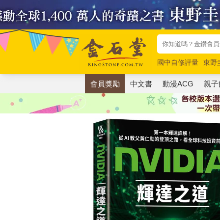
國中自修評量
東野
唯紅花綻放
奧德賽
會員獎勵
中文書
動漫ACG
親子