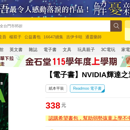
圭吾
楊双子
公益書包
16647續集
吉伊卡哇
通靈藥師
路邊攤新作
馬斯克
玩具總動員5
超慢跑
館
英文書
雜誌
電子書
文具
玩具親子
3C電玩
家
【電子書】NVIDIA輝達之
紙本平裝
Readmoo 電子書
338
元
認購希望書包，幫助弱勢孩童上學不