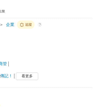
上限
＞
企業
追蹤
?
商管
級傳記！
看更多