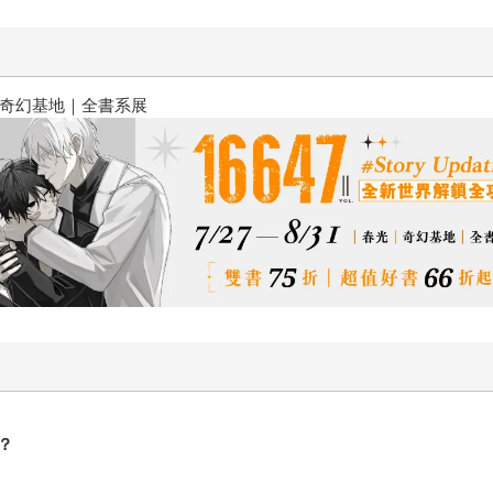
2026金石堂暑假漫博〈你好，我
？