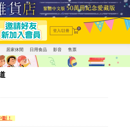
0
登入/註冊
電
居家休閒
日用食品
影音
售票
道
中斷！