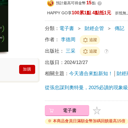
15
預計最高可得金幣
點
?
100累1點 4點抵1元
HAPPY GO享
折抵無
分類：
電子書
＞
財經企管
＞
傳記
作者：
李德周
追蹤
出版社：
三采
追蹤
?
出版日：
2024/12/27
加購
相關主題：
今天適合來點新知！
財經
從張忠謀到奧特曼，2025必讀的現象
電子書
※ 本商品會員日滿額金幣加碼回饋最高15倍