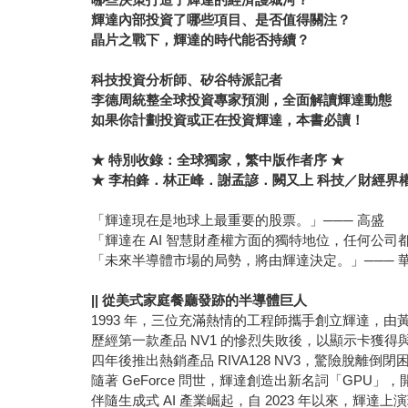
輝達內部投資了哪些項目、是否值得關注？
晶片之戰下，輝達的時代能否持續？
科技投資分析師、矽谷特派記者
李德周統整全球投資專家預測，全面解讀輝達動態
如果你計劃投資或正在投資輝達，本書必讀！
★
特別收錄：全球獨家，繁中版作者序 ★
★
李柏鋒．林正峰．謝孟諺．闕又上
科技／財經界權
「輝達現在是地球上最重要的股票。」─── 高盛
「輝達在 AI 智慧財產權方面的獨特地位，任何公司
「未來半導體市場的局勢，將由輝達決定。」─── 
||
從美式家庭餐廳發跡的半導體巨人
1993 年，三位充滿熱情的工程師攜手創立輝達，由黃
歷經第一款產品 NV1 的慘烈失敗後，以顯示卡獲得與
四年後推出熱銷產品 RIVA128 NV3，驚險脫離
隨著 GeForce 問世，輝達創造出新名詞「GPU」
伴隨生成式 AI 產業崛起，自 2023 年以來，輝