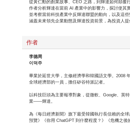
從黃仁勳的創業故事、CEO 之路，到輝達如何顛覆
作者分析輝達在當前 AI 產業中的影響力，探討使
並考察當前科技產業中反輝達聯盟的動向，以及這些
涵蓋未來領先企業動態及輝達投資前景，為投資人提
作者
李德周
이덕주
畢業於延世大學，主修經濟學和韓國語文學。200
全球經濟部的一員，擔任矽谷特派記者。
以科技巨頭為主要報導對象，從微軟、Google、英特爾
業——輝達。
為《每日經濟新聞》旗下最受韓國執行長信賴的全球趨勢電子
預覽》《你用 ChatGPT 到什麼程度？》《危機之