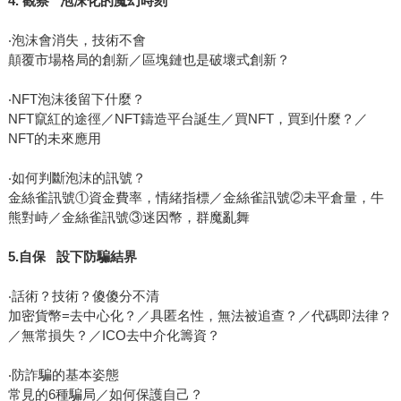
4. 觀察 泡沫化的魔幻時刻
‧泡沫會消失，技術不會
顛覆市場格局的創新／區塊鏈也是破壞式創新？
‧NFT泡沫後留下什麼？
NFT竄紅的途徑／NFT鑄造平台誕生／買NFT，買到什麼？／
NFT的未來應用
‧如何判斷泡沫的訊號？
金絲雀訊號①資金費率，情緒指標／金絲雀訊號②未平倉量，牛
熊對峙／金絲雀訊號③迷因幣，群魔亂舞
5.自保 設下防騙結界
‧話術？技術？傻傻分不清
加密貨幣=去中心化？／具匿名性，無法被追查？／代碼即法律？
／無常損失？／ICO去中介化籌資？
‧防詐騙的基本姿態
常見的6種騙局／如何保護自己？