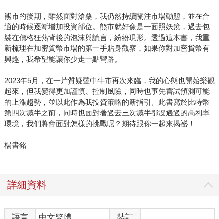
熊市的後期，雖然面對滄桑，我仍然持續關注市場動態，並在合
適的時候逐漸增加投資部位。熊市就好像是一面照妖鏡，過去包
裝在價格狂熱背後的泡沫與謊言，紛紛現形。透過這本書，我重
新梳理在加密貨幣市場的第一手貼身觀察，如果你對加密貨幣有
興趣，我希望能讓你少走一點彎路。
2023年5月，在一片質疑聲中牛市再次來臨，我的心態也開始樂觀
起來，但我變得更加謹慎、控制風險，同時也事先嘗試預測可能
的上漲趨勢，並以此作為我投資策略的新指引。此書寫於比特幣
第四次減半之前，同時也面對著過去三次減半都沒遇過的高利率
環境，我們將會面對怎樣的挑戰呢？期待跟你一起來揭祕！
楊書銘
詳細資料
語言
中文繁體
裝訂