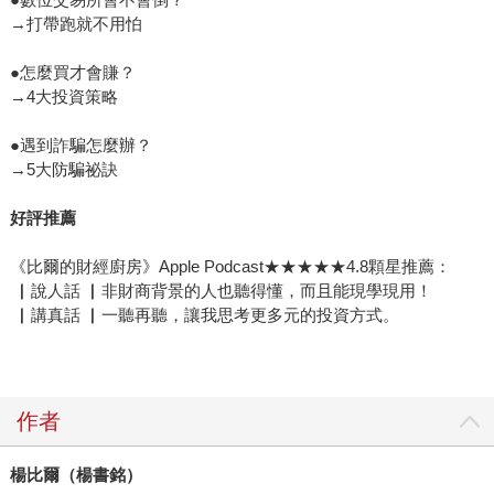
→打帶跑就不用怕
●怎麼買才會賺？
→4大投資策略
●遇到詐騙怎麼辦？
→5大防騙祕訣
好評推薦
《比爾的財經廚房》Apple Podcast★★★★★4.8顆星推薦：
▏說人話 ▏非財商背景的人也聽得懂，而且能現學現用！
▏講真話 ▏一聽再聽，讓我思考更多元的投資方式。
作者
楊比爾（楊書銘）