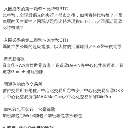
‧入圈必學的第一顆幣〜比特幣BTC
比特幣，全球最獨立的央行／熊市之後，如何看待比特幣？／反
脆弱的天生屬性／回漲話題①比特幣現貨ETF上市／回漲話題②
比特幣減半
‧入圈必學的第二顆幣〜以太幣ETH
屬於世界公民的超級電腦／以太坊的活躍應用／PoS帶來的前景
‧產業新賽道
賽道①RWA實體世界資產／賽道②DePIN去中心化共享經濟／賽
道③GameFi邊玩邊賺
‧開通你的數位交易所
數位交易所有兩種／中心化交易所①幣安／中心化交易所②OKX
／中心化交易所③MAX/MaiCoin／中心化交易所④BitoPro
‧加密錢包不裝錢，它是鑰匙
加密錢包①Web3錢包／加密錢包②冷錢包