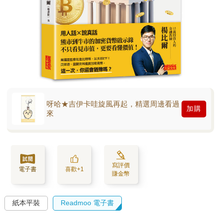
呀哈★吉伊卡哇旋風再起，精選周邊看過
加購
來
寫評價
電子書
喜歡+1
賺金幣
紙本平裝
Readmoo 電子書