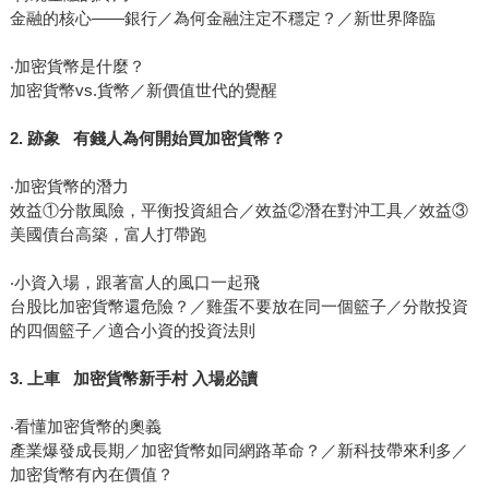
金融的核心――銀行／為何金融注定不穩定？／新世界降臨
‧加密貨幣是什麼？
加密貨幣vs.貨幣／新價值世代的覺醒
2. 跡象 有錢人為何開始買加密貨幣？
‧加密貨幣的潛力
效益①分散風險，平衡投資組合／效益②潛在對沖工具／效益③
美國債台高築，富人打帶跑
‧小資入場，跟著富人的風口一起飛
台股比加密貨幣還危險？／雞蛋不要放在同一個籃子／分散投資
的四個籃子／適合小資的投資法則
3. 上車 加密貨幣新手村 入場必讀
‧看懂加密貨幣的奧義
產業爆發成長期／加密貨幣如同網路革命？／新科技帶來利多／
加密貨幣有內在價值？