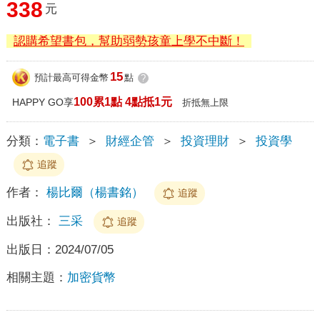
338
元
認購希望書包，幫助弱勢孩童上學不中斷！
15
預計最高可得金幣
點
?
100累1點 4點抵1元
HAPPY GO享
折抵無上限
分類：
電子書
＞
財經企管
＞
投資理財
＞
投資學
追蹤
作者：
楊比爾（楊書銘）
追蹤
出版社：
三采
追蹤
出版日：
2024/07/05
相關主題：
加密貨幣