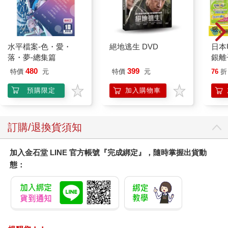
水平檔案-色・愛・
絕地逃生 DVD
日本U
落・夢-總集篇
銀離
乾爽
480
399
特價
元
特價
元
76
折
墊2
防滲
預購限定
加入購物車
尿色
品不
訂購/退換貨須知
加入金石堂 LINE 官方帳號『完成綁定』，隨時掌握出貨動
態：