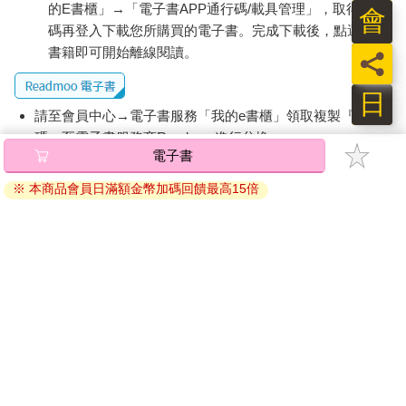
的E書櫃」→「電子書APP通行碼/載具管理」，取得通行
會
碼再登入下載您所購買的電子書。完成下載後，點選任一
書籍即可開始離線閱讀。
員
日
請至會員中心→電子書服務「我的e書櫃」領取複製『兌換
碼』至電子書服務商Readmoo進行兌換。
電子書
退換貨須知：
※ 本商品會員日滿額金幣加碼回饋最高15倍
因版權保護，您在金石堂所購買的電子書僅能以金石堂專屬
的閱讀軟體開啟閱讀，無法以其他閱讀器或直接下載檔案。
依據「消費者保護法」第19條及行政院消費者保護處公告之
「通訊交易解除權合理例外情事適用準則」，非以有形媒介
提供之數位內容或一經提供即為完成之線上服務，經消費者
事先同意始提供。（如：電子書、電子雜誌、下載版軟體、
虛擬商品…等），
不受「網購服務需提供七日鑑賞期」的限
制
。為維護您的權益，建議您先使用「試閱」功能後再付款
購買。