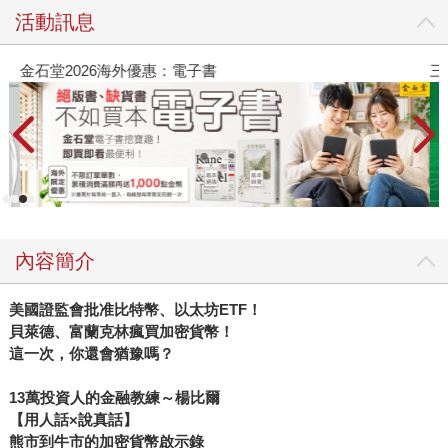
活動訊息
金石堂2026海外優惠：電子書
三
內容簡介
美國證監會批准比特幣、以太坊ETF！
貝萊德、富蘭克林瘋買加密貨幣！
這一次，你還會猶豫嗎？
13萬投資人的金融教練～楊比爾
【用人話×說真話】
熊市到牛市的加密貨幣啟示錄