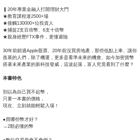
▎20年專業金融人打開理財大門
★教育課程達2500+場
★接觸130000+位投資人
★捕捉2支百倍幣、6支十倍幣
★親身經歷FTX事件，更懂避險
30年前錯過Apple股票、20年前沒買房地產，那些低點上車、讓你
羨慕的人們，除了機運，更多是看準未來的機會。如今加密貨幣
搭著未來產業的新科技發威，這波起落，富人究竟看到了什麼？
本書特色
別以為自己買不起幣，
只要一本書的價格，
現在、立刻就能輕鬆入場！
●買哪些幣才好？
→2顆必懂的幣
●數位交易所會不會倒？