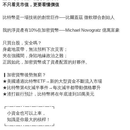
不只看見市值，更要看懂價值
比特幣是一場技術的創世巨作──比爾蓋茲 微軟聯合創始人
我的淨資產有10%在加密貨幣──Michael Novogratz 億萬富豪
只買台股，安全嗎？
身處地震帶，無法預料下次災害；
夾在強國間，身陷地緣政治之難；
正因如此，加密貨幣成了資產配置的好夥伴。
▎加密貨幣後勢無窮？
★美國通過比特幣ETF→新的大型資金不斷流入市場
★比特幣第4次減半事件→每次減半都帶動價格攀升
★渣打銀行預計，比特幣將在年底達到10萬美元
┏･━･━･･━･━･━･━･┓
小資金也可以上車，
知識是你最大的槓桿！
┗･━･━･･━･━･━･━･┛