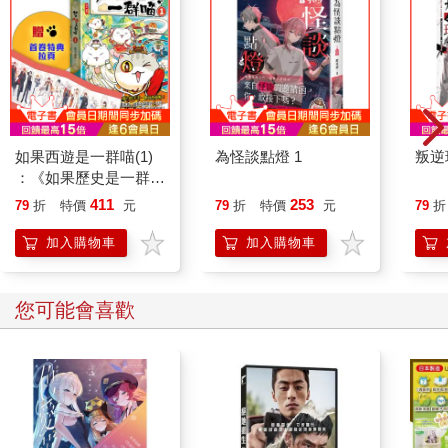
如果西遊是一群喵(1)
為怪談點燈 1
叛逆
：《如果歷史是一群
喵》作者最新力作，附
411
253
79
折
特價
元
79
折
特價
元
79
折
【首卷特典】拉頁
加入購物車
加入購物車
您可能會喜歡