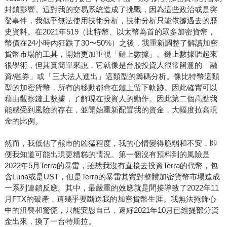
封鎖影響。這對我的交易系統造成了挑戰，因為這些政治或是突
發事件，我似乎無法使用技術分析，技術分析只能依據過去的歷
史資料。在2021年519（比特幣、以太幣為首的眾多加密貨幣，
幣價在24小時內狂跌了30〜50%）之後，我重新調整了解讀加密
貨幣市場的工具，開始更加重視「鏈上數據」。鏈上數據聽起來
很學術，但其實簡單來說，它就像是台股投資人很常留意的「融
資/融券」或「三大法人進出」這類型的籌碼分析。像比特幣這類
型的加密貨幣，所有的移動都會在鏈上留下軌跡。因此確實可以
藉由觀察鏈上數據，了解現在投資人的動作。因此第二個高點我
能感受到風險的存在，並開始重新配置我的資金，大幅度拉高現
金的比例。
然而，我低估了熊市的凶猛程度，我的心情變得脆弱和不安，即
便我知道可能出現更糟糕的情況。第一個沒有預料到的風險是
2022年5月Terra的暴雷，雖然我沒有直接去投資Terra的代幣，包
含Luna或是UST，但是Terra的暴雷其實對整體加密貨幣市場造成
一系列連鎖反應。其中，最嚴重的效應就是間接導致了2022年11
月FTX的破產，這幾乎要斷送我的加密貨幣生涯。我無法掩飾心
中的沮喪和驚慌，只能安慰自己，還好2021年10月已經提部分資
金出來，換了一台特斯拉。