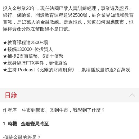
投入金融業20年，現任法國巴黎人壽訓練經理，事業遍及證券、
銀行、保險業。開設教育課程超過2500場，結合業界知識和教育
實戰，是13萬人的金融教練。走過漲跌，知道如何因應熊市，也
懂得資產分散在幣圈絕不是口號。
★教育課程達2500+場
★接觸130000+位投資人
★捕捉2支百倍幣、6支十倍幣
★親身經歷FTX事件，更懂避險
★主持 Podcast《比爾的財經廚房》，累積播放量超過2百萬次
目錄
作者序 牛市到熊市、又到牛市，我學到了什麼？
1. 時機 金融變局將至
‧傳統金融的終局？