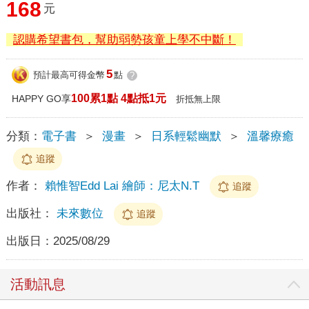
168
元
認購希望書包，幫助弱勢孩童上學不中斷！
5
預計最高可得金幣
點
?
100累1點 4點抵1元
HAPPY GO享
折抵無上限
分類：
電子書
＞
漫畫
＞
日系輕鬆幽默
＞
溫馨療癒
追蹤
作者：
賴惟智Edd Lai 繪師：尼太N.T
追蹤
出版社：
未來數位
追蹤
出版日：
2025/08/29
活動訊息