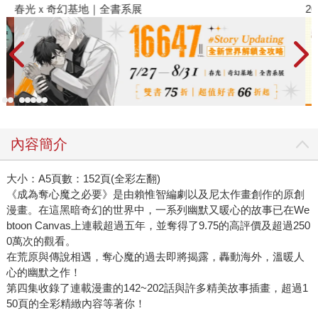
春光ｘ奇幻基地｜全書系展
2
內容簡介
大小：A5頁數：152頁(全彩左翻)
《成為奪心魔之必要》是由賴惟智編劇以及尼太作畫創作的原創
漫畫。在這黑暗奇幻的世界中，一系列幽默又暖心的故事已在We
btoon Canvas上連載超過五年，並奪得了9.75的高評價及超過250
0萬次的觀看。
在荒原與傳說相遇，奪心魔的過去即將揭露，轟動海外，溫暖人
心的幽默之作！
第四集收錄了連載漫畫的142~202話與許多精美故事插畫，超過1
50頁的全彩精緻內容等著你！