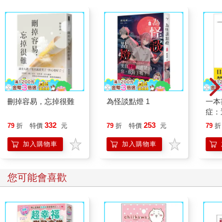
刪掉容易，忘掉很難
為怪談點燈 1
一本
症：
開大
332
253
79
折
特價
元
79
折
特價
元
79
折
人也
的3
加入購物車
加入購物車
您可能會喜歡