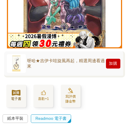
呀哈★吉伊卡哇旋風再起，精選周邊看過
加購
來
寫評價
電子書
喜歡+1
賺金幣
紙本平裝
Readmoo 電子書