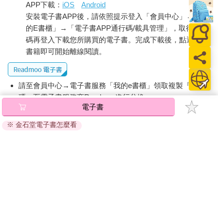
APP下載：
iOS
Android
安裝電子書APP後，請依照提示登入「會員中心」→「我
的E書櫃」→「電子書APP通行碼/載具管理」，取得通行
碼再登入下載您所購買的電子書。完成下載後，點選任一
書籍即可開始離線閱讀。
請至會員中心→電子書服務「我的e書櫃」領取複製『兌換
碼』至電子書服務商Readmoo進行兌換。
電子書
退換貨須知：
※ 金石堂電子書怎麼看
因版權保護，您在金石堂所購買的電子書僅能以金石堂專屬
的閱讀軟體開啟閱讀，無法以其他閱讀器或直接下載檔案。
依據「消費者保護法」第19條及行政院消費者保護處公告之
「通訊交易解除權合理例外情事適用準則」，非以有形媒介
提供之數位內容或一經提供即為完成之線上服務，經消費者
事先同意始提供。（如：電子書、電子雜誌、下載版軟體、
虛擬商品…等），
不受「網購服務需提供七日鑑賞期」的限
制
。為維護您的權益，建議您先使用「試閱」功能後再付款