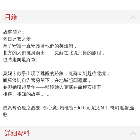
目錄
故事簡介：
舊日迴響之愛
為了守護一直守護著他們的英雄們，
北方的人們挺身而出——克蘇在北境荒原的旅程，
也將走向最終章。
莫妮卡似乎出現了甦醒的跡象，克蘇立刻趕往北境；
而羅溫則自告奮勇留下，在地城照顧露娜，
並與她聊起當年——那段她與克蘇在命運安排下
相遇、相知的故事……
成為奪心魔之必要, 奪心魔, 賴惟智Edd Lai, 尼太N.T, 奇幻溫馨,全
彩
詳細資料