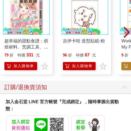
超幸福的甜點食譜：烘
吉伊卡哇 造型貼紙-粉
World
焙材料、烹調工具、可
My F
愛配色【閃亮女孩6】
Book
331
67
79
折
特價
元
96
折
特價
元
9
折
加入購物車
加入購物車
訂購/退換貨須知
加入金石堂 LINE 官方帳號『完成綁定』，隨時掌握出貨動
態：