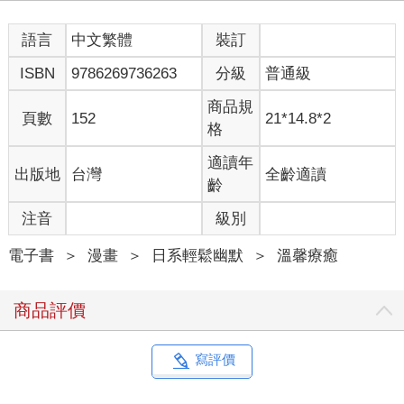
語言
中文繁體
裝訂
ISBN
9786269736263
分級
普通級
商品規
頁數
152
21*14.8*2
格
適讀年
出版地
台灣
全齡適讀
齡
注音
級別
電子書
＞
漫畫
＞
日系輕鬆幽默
＞
溫馨療癒
商品評價
寫評價