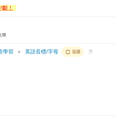
中斷！
上限
語學習
＞
英語音標/字母
追蹤
?