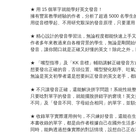
★ 用 15 個單字就能學好英文發音！
擁有豐富教學經驗的作者，分析了超過 5000 名
用從音標學起、不用研究艱深的發音原理，只要運用 1
★ 精心設計的發音學習法，無論程度都能快速上手
作者多年來教過來自各種背景的學生，無論是剛開始
發音，讓你開口就是正確又好懂的英文！除此之外，
★ 「嘴型指導」及「KK 音標」輔助講解正確發音
想要發出正確的音，舌頭位置、嘴型變化順序、吐氣
無論是英文初學者還是想要糾正發音的英文老手，都
★ 不只讓發音正確，還能解決拼字問題！系統性統
只要唸對單字的發音，就能擺脫拼錯字的窘境！英文
不同」及「發音不同、字母組合相同」的單字，並額
★ 收錄單字實際運用例句，不只練好發音，還能在
本書收錄的單字，都是由作者根據自己在國外生活多
同時，能夠透過想像實際的對話情境，設想自己正在