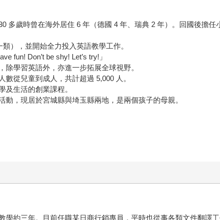
 多歲時曾在海外居住 6 年（德國 4 年、瑞典 2 年）。回國後
第一類），並開始全力投入英語教學工作。
Don’t be shy! Let’s try!」
，除學習英語外，亦進一步拓展全球視野。
從兒童到成人，共計超過 5,000 人。
學及生活的創業課程。
活動，現居於宮城縣與埼玉縣兩地，是兩個孩子的母親。
教學約三年。目前任職某日商行銷專員，平時也從事各類文件翻譯工作