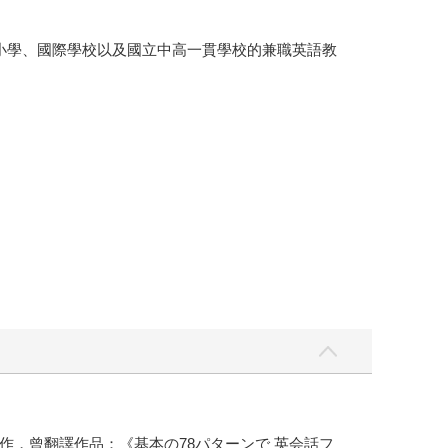
擔任小學、國際學校以及國立中高一貫學校的兼職英語教
，曾翻譯作品：《基本の78パターンで 英会話フ