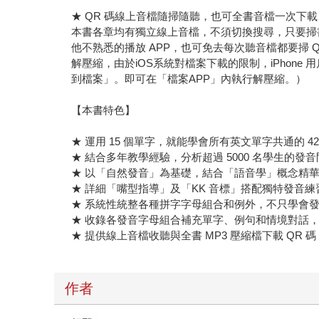
★ QR 碼線上音檔隨掃隨聽，也可全書音檔一次下
本書各章均有獨立線上音檔，不須切換搜尋，只要掃書頁
他不熟悉的播放 APP，也可免去每次聽音檔都要掃 
解壓縮，由於iOS系統對檔案下載的限制，iPho
到檔案」。即可在「檔案APP」內執行解壓縮。）
【本書特色】
★ 運用 15 個單字，就能學會所有英文單字共通的
★ 結合多年教學經驗，分析超過 5000 名學生的
★ 以「自然發音」為基礎，結合「語音學」概念精
★ 詳細「嘴型指導」及「KK 音標」搭配獨特發音
★ 系統性統整各種拼字字母組合和例外，不只學會
★ 收錄各發音字母組合補充單字、例句和情境對話
★ 提供線上音檔收聽與全書 MP3 壓縮檔下載 QR
作者