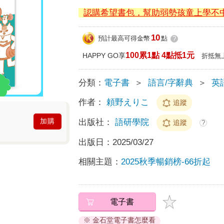
認購希望書包，幫助弱勢孩童上學不
10
預計最高可得金幣
點
?
100累1點 4點抵1元
HAPPY GO享
折抵無
分類：
電子書
＞
語言/字辭典
＞
英
作者：
頼野えりこ
追蹤
加購
出版社：
語研學院
追蹤
?
出版日：
2025/03/27
相關主題：
2025秋季暢銷榜-66折起
電子書
※ 金石堂電子書怎麼看