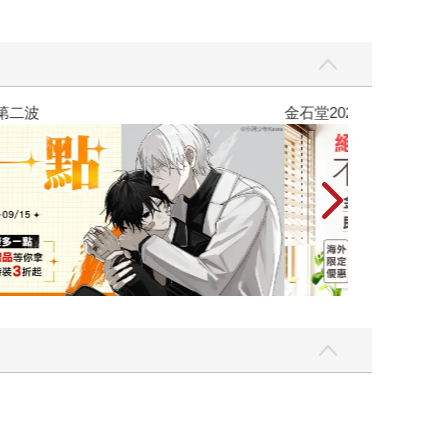
吃一點〉第二波
金石堂2026海