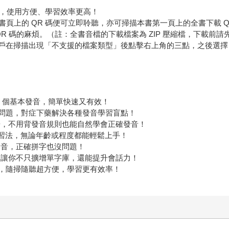
載，使用方便、學習效率更高！
上的 QR 碼便可立即聆聽，亦可掃描本書第一頁上的全書下載 QR
QR 碼的麻煩。（註：全書音檔的下載檔案為 ZIP 壓縮檔，下載前
ne 用戶在掃描出現「不支援的檔案類型」後點擊右上角的三點，之後
 42 個基本發音，簡單快速又有效！
發音問題，對症下藥解決各種發音學習盲點！
華，不用背發音規則也能自然學會正確發音！
練習法，無論年齡或程度都能輕鬆上手！
發音，正確拼字也沒問題！
，讓你不只擴增單字庫，還能提升會話力！
 碼，隨掃隨聽超方便，學習更有效率！