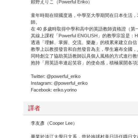
頼野えりこ（Powerful Eriko）
童年時期在韓國度過，中學至大學期間在日本生活，30
師。
在 40 多歲時取得中學和高中的英語教師資格證（
其線上課程「Powerful ENGLISH」的教學宗旨是：Have fun! 
透過「理解、掌握、交流、樂趣」的積累來建立自信
教學上以教授發音和自然發音為主，學生遍布全國，人數
同時創立了協助英語教師以具個人風格的方式進行教
抱持「用英語串連起笑容」的使命感，積極展開各項
Twitter: @powerful_eriko
Instagram: @powerful_eriko
Facebook: eriko.yorino
譯者
李友彥（Cooper Lee）
畢業於淡江大學日文系，曾於地球村美日語任職日文