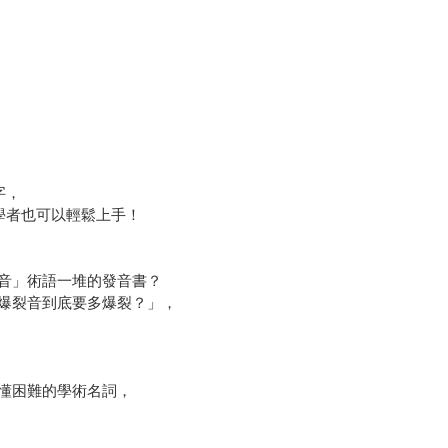
字，
學者也可以輕鬆上手！
音」術語一堆的發音書？
爆裂音到底要多爆裂？」，
懂困難的學術名詞，