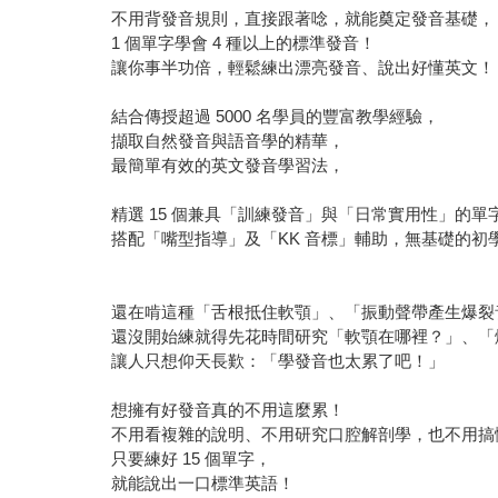
不用背發音規則，直接跟著唸，就能奠定發音基礎，
1 個單字學會 4 種以上的標準發音！
讓你事半功倍，輕鬆練出漂亮發音、說出好懂英文！
結合傳授超過 5000 名學員的豐富教學經驗，
擷取自然發音與語音學的精華，
最簡單有效的英文發音學習法，
精選 15 個兼具「訓練發音」與「日常實用性」的單
搭配「嘴型指導」及「KK 音標」輔助，無基礎的初
還在啃這種「舌根抵住軟顎」、「振動聲帶產生爆裂
還沒開始練就得先花時間研究「軟顎在哪裡？」、「
讓人只想仰天長歎：「學發音也太累了吧！」
想擁有好發音真的不用這麼累！
不用看複雜的說明、不用研究口腔解剖學，也不用搞
只要練好 15 個單字，
就能說出一口標準英語！