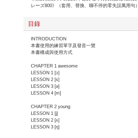
レーズ800》（套用、替換、聊不停的零失誤萬用句
目錄
INTRODUCTION
本書使用的練習單字及發音一覽
本書構成與使用方式
CHAPTER 1 awesome
LESSON 1 [ɔ]
LESSON 2 [s]
LESSON 3 [ə]
LESSON 4 [m]
CHAPTER 2 young
LESSON 1 [j]
LESSON 2 [ʌ]
LESSON 3 [ŋ]