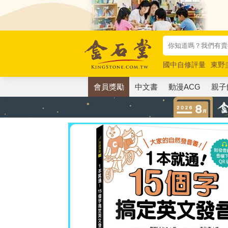
國中自修評量
東野
唯紅花綻放
奧德賽
會員獎勵
中文書
動漫ACG
親子