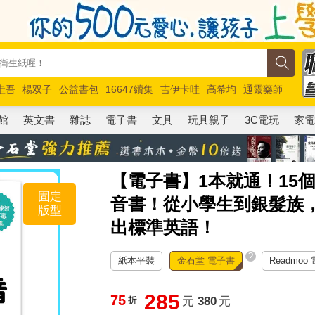
圭吾
楊双子
公益書包
16647續集
吉伊卡哇
高希均
通靈藥師
路邊攤新作
馬斯克
玩具總動員5
超慢跑
館
英文書
雜誌
電子書
文具
玩具親子
3C電玩
家
【電子書】1本就通！15
固定
音書！從小學生到銀髮族
版型
出標準英語！
?
紙本平裝
金石堂 電子書
Readmoo
285
75
折
元
380
元