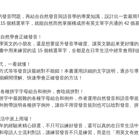
學生的發音問題，再結合自然發音與語音學的專業知識，設計出一套最
5 個精選單字，就能自然而然掌握構成所有英文單字共通的 42 個
又自然學會正確發音！
學英文的小朋友，還是想要提升發音準確度、讓英文聽起來更好懂的大
書中用來練習的這 15 個精選單字，全都是在日常生活中經常會用
方式，一看就懂！
方式等等發音訣竅絕對不能錯！本書運用詳細的文字說明，逐步引導
能瞬間理解、快速學會正確發音的方法！
整各種拼字字母組合和例外，會唸就拼對！
拼字中最困難的各種字母組合和例外，作者運用自然發音和語音學規
外附帶說明各種拼字例外，讓你不用背發音規則也可以唸對發音、拼
生活中派上用場！
年的經驗來精心篩選，不只可以練好發音，還可以真的在日常生活中
和母語人士流利對話，讓練習發音不只是練習，而是往「用英文有效