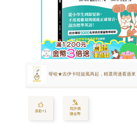
呀哈★吉伊卡哇旋風再起，精選周邊看過來
寫評價
喜歡+1
賺金幣