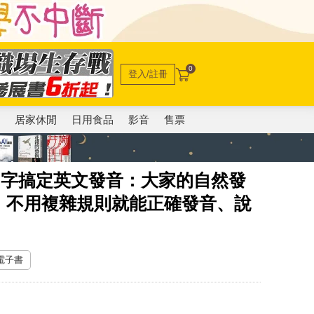
0
登入/註冊
電
居家休閒
日用食品
影音
售票
個字搞定英文發音：大家的自然發
，不用複雜規則就能正確發音、說
 電子書