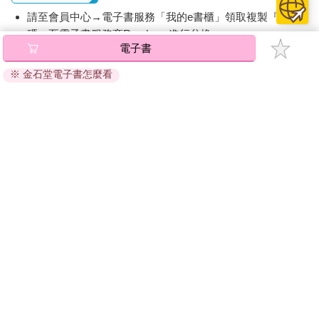
請至會員中心→電子書服務「我的e書櫃」領取複製『兌換
碼』至電子書服務商Readmoo進行兌換。
電子書
退換貨須知：
※ 金石堂電子書怎麼看
因版權保護，您在金石堂所購買的電子書僅能以金石堂專屬
的閱讀軟體開啟閱讀，無法以其他閱讀器或直接下載檔案。
依據「消費者保護法」第19條及行政院消費者保護處公告之
「通訊交易解除權合理例外情事適用準則」，非以有形媒介
提供之數位內容或一經提供即為完成之線上服務，經消費者
事先同意始提供。（如：電子書、電子雜誌、下載版軟體、
虛擬商品…等），
不受「網購服務需提供七日鑑賞期」的限
制
。為維護您的權益，建議您先使用「試閱」功能後再付款
購買。