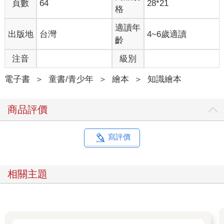
頁數
64
28*21
格
適讀年
出版地
台灣
4~6歲適讀
齡
注音
級別
電子書
＞
童書/青少年
＞
繪本
＞
知識繪本
商品評價
寫評價
相關主題