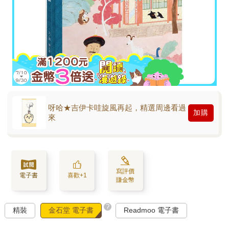
呀哈★吉伊卡哇旋風再起，精選周邊看過
加購
來
寫評價
電子書
喜歡+1
賺金幣
?
精裝
金石堂 電子書
Readmoo 電子書