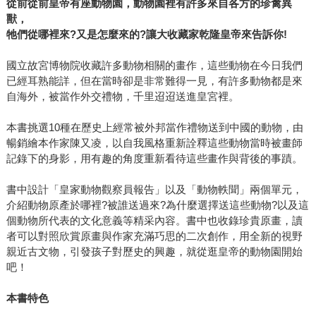
從前從前皇帝有座動物園，動物園裡有許多來自各方的珍禽異
獸，
牠們從哪裡來?又是怎麼來的?讓大收藏家乾隆皇帝來告訴你!
國立故宮博物院收藏許多動物相關的畫作，這些動物在今日我們
已經耳熟能詳，但在當時卻是非常難得一見，有許多動物都是來
自海外，被當作外交禮物，千里迢迢送進皇宮裡。
本書挑選10種在歷史上經常被外邦當作禮物送到中國的動物，由
暢銷繪本作家陳又凌，以自我風格重新詮釋這些動物當時被畫師
記錄下的身影，用有趣的角度重新看待這些畫作與背後的事蹟。
書中設計「皇家動物觀察員報告」以及「動物軼聞」兩個單元，
介紹動物原產於哪裡?被誰送過來?為什麼選擇送這些動物?以及這
個動物所代表的文化意義等精采內容。書中也收錄珍貴原畫，讀
者可以對照欣賞原畫與作家充滿巧思的二次創作，用全新的視野
親近古文物，引發孩子對歷史的興趣，就從逛皇帝的動物園開始
吧！
本書特色