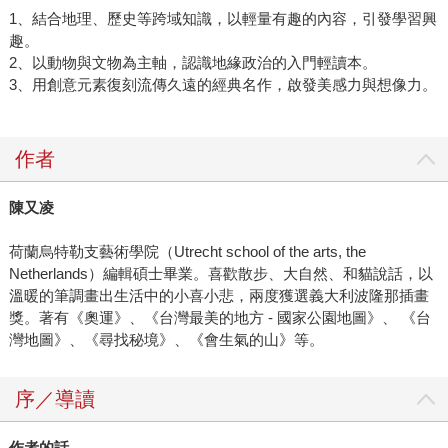
1、結合地理、歷史等跨域知識，以輕量有趣的內容，引發學習興
趣。
2、以動物與文物為主軸，認識地緣政治的入門輕讀本。
3、用創意元素復刻流傳久遠的經典名作，啟發美感力與想像力。
作者
陳又凌
荷蘭烏特勒支藝術學院（Utrecht school of the arts, the
Netherlands）編輯碩士畢業。喜歡散步、大自然、和貓說話，以
溫暖的筆調畫出生活中的小喜小悲，兩度獲選義大利波隆那插畫
獎。著有《奧運》、《台灣最美的地方 - 國家公園地圖》、 《台
灣地圖》、《尋找秘境》、《會生氣的山》等。
序／導讀
作者的話