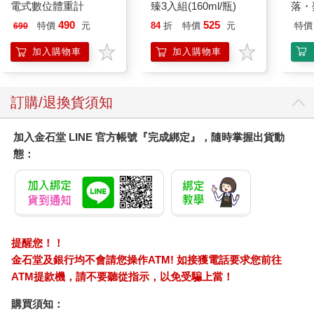
電式數位體重計
臻3入組(160ml/瓶)
落・
490
525
特價
元
84
折
特價
元
特價
690
加入購物車
加入購物車
訂購/退換貨須知
加入金石堂 LINE 官方帳號『完成綁定』，隨時掌握出貨動
態：
提醒您！！
金石堂及銀行均不會請您操作ATM! 如接獲電話要求您前往
ATM提款機，請不要聽從指示，以免受騙上當！
購買須知：