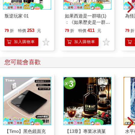
叛逆玩家 01
如果西遊是一群喵(1)
為怪
：《如果歷史是一群
喵》作者最新力作，附
253
411
79
折
特價
元
79
折
特價
元
79
折
【首卷特典】拉頁
加入購物車
加入購物車
您可能會喜歡
【Timo】黑色鏡面充
【13章】專業冰滴菓
水平