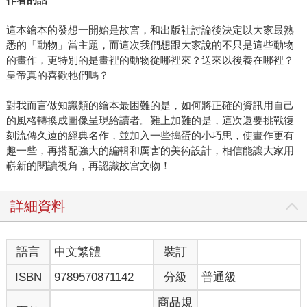
這本繪本的發想一開始是故宮，和出版社討論後決定以大家最熟
悉的「動物」當主題，而這次我們想跟大家說的不只是這些動物
的畫作，更特別的是畫裡的動物從哪裡來？送來以後養在哪裡？
皇帝真的喜歡牠們嗎？
對我而言做知識類的繪本最困難的是，如何將正確的資訊用自己
的風格轉換成圖像呈現給讀者。難上加難的是，這次還要挑戰復
刻流傳久遠的經典名作，並加入一些搗蛋的小巧思，使畫作更有
趣一些，再搭配強大的編輯和厲害的美術設計，相信能讓大家用
嶄新的閱讀視角，再認識故宮文物！
詳細資料
語言
中文繁體
裝訂
ISBN
9789570871142
分級
普通級
商品規