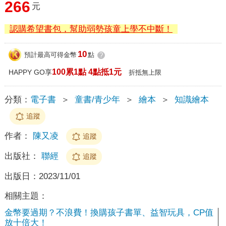
266
元
認購希望書包，幫助弱勢孩童上學不中斷！
10
預計最高可得金幣
點
?
100累1點 4點抵1元
HAPPY GO享
折抵無上限
分類：
電子書
＞
童書/青少年
＞
繪本
＞
知識繪本
追蹤
作者：
陳又凌
追蹤
出版社：
聯經
追蹤
出版日：
2023/11/01
相關主題：
金幣要過期？不浪費！換購孩子書單、益智玩具，CP值
放十倍大！