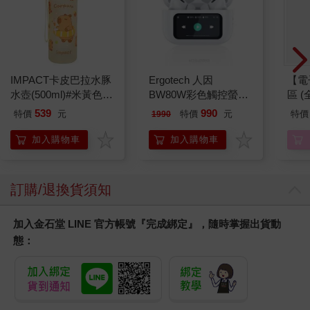
IMPACT卡皮巴拉水豚
Ergotech 人因
【電
水壺(500ml)#米黃色
BW80W彩色觸控螢幕
區 (
IM00B18YL
ANC降噪藍牙耳機
539
990
特價
元
特價
元
特價
1990
加入購物車
加入購物車
訂購/退換貨須知
加入金石堂 LINE 官方帳號『完成綁定』，隨時掌握出貨動
態：