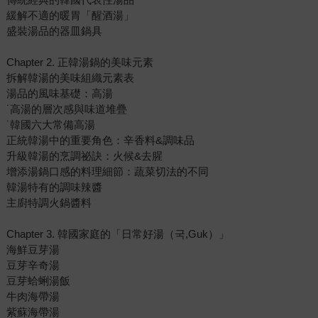
緩解不適的暖胃「醒酒湯」
盛裝湯品的器皿鍋具
Chapter 2. 正韓湯鍋的美味元素
拆解韓湯的美味組織元素表
湯品的風味基礎：高湯
˙高湯的層次感與味道堆疊
˙韓國六大常備高湯
正統韓湯中的重要角色：辛香料&調味品
升級韓湯的烹調祕訣：火候&去腥
增添湯鍋口感的料理細節：蔬菜切法的不同
韓湯特有的調味辣醬
主廚特調火鍋醬料
Chapter 3. 韓國家庭的「日常好湯（국,Guk）」
海鮮豆芽湯
豆芽辛奇湯
豆芽蛤蜊湯飯
牛肉海帶湯
紫蘇海帶湯