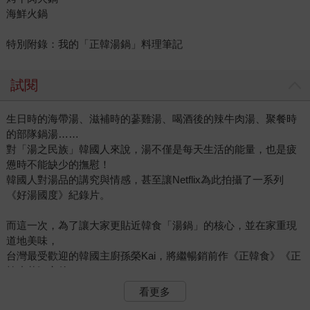
海鮮火鍋
特別附錄：我的「正韓湯鍋」料理筆記
試閱
生日時的海帶湯、滋補時的蔘雞湯、喝酒後的辣牛肉湯、聚餐時
的部隊鍋湯……
對「湯之民族」韓國人來說，湯不僅是每天生活的能量，也是疲
憊時不能缺少的撫慰！
韓國人對湯品的講究與情感，甚至讓Netflix為此拍攝了一系列
《好湯國度》紀錄片。
而這一次，為了讓大家更貼近韓食「湯鍋」的核心，並在家重現
道地美味，
台灣最受歡迎的韓國主廚孫榮Kai，將繼暢銷前作《正韓食》《正
韓小菜》之後，
帶領你我從湯鍋飲食文化、經典湯品風味到盛湯器皿與鍋具，深
看更多
入「正韓湯」的豐富世界！