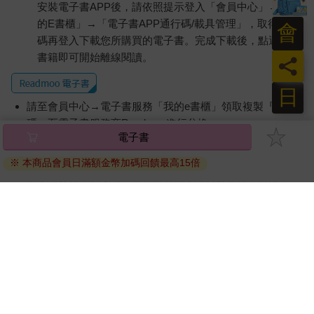
安裝電子書APP後，請依照提示登入「會員中心」→「我
的E書櫃」→「電子書APP通行碼/載具管理」，取得通行
會
碼再登入下載您所購買的電子書。完成下載後，點選任一
書籍即可開始離線閱讀。
員
日
請至會員中心→電子書服務「我的e書櫃」領取複製『兌換
碼』至電子書服務商Readmoo進行兌換。
電子書
退換貨須知：
※ 本商品會員日滿額金幣加碼回饋最高15倍
因版權保護，您在金石堂所購買的電子書僅能以金石堂專屬
的閱讀軟體開啟閱讀，無法以其他閱讀器或直接下載檔案。
依據「消費者保護法」第19條及行政院消費者保護處公告之
「通訊交易解除權合理例外情事適用準則」，非以有形媒介
提供之數位內容或一經提供即為完成之線上服務，經消費者
事先同意始提供。（如：電子書、電子雜誌、下載版軟體、
虛擬商品…等），
不受「網購服務需提供七日鑑賞期」的限
制
。為維護您的權益，建議您先使用「試閱」功能後再付款
購買。