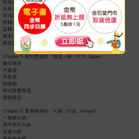
辣魚湯
魚板湯
韓式白雞湯
辣雞湯
蔘雞湯
豬肉湯飯
豬血腸湯飯
Chapter 5. 配料豐盛的「燉湯／鍋（찌개, Jjigae）」
嫩豆腐湯
大醬湯
辛奇湯
部隊鍋
韓式辣醬燉湯
辣燉雞湯
Chapter 6. 聚餐喝酒的「火鍋（전골, Jeongol）」
一隻雞火鍋
煮牛肉片火鍋
豆腐火鍋
烤牛肉火鍋