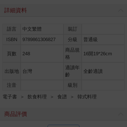
你知道「韓式豆腐鍋」和「韓式豆腐湯」有什麼不同？「醒酒
詳細資料
湯」指哪些湯？
為什麼韓國「辣湯」這麼獨特？韓式辣椒粉和新鮮辣椒的「辣
味」哪裡不一樣？
語言
中文繁體
裝訂
韓國家庭如何做出「快速高湯」？
ISBN
9789861306827
分級
普通級
基本韓式湯鍋的湯頭怎麼熬得濃郁，又怎麼做到清澈卻層次分
明？
商品規
頁數
248
16開19*26cm
格
在本書中，Kai主廚將以擔任全球頂級飯店主廚多年的敏銳料理思
維，
適讀年
出版地
台灣
全齡適讀
從原理到實作，完整解析「韓國湯品為什麼好喝？」的關鍵因
齡
素！
無論是鯷魚、昆布、骨頭等基底高湯的準備，還是辣味、鮮味與
注音
級別
香氣在湯品中的堆疊，
帶你用一本書，看懂湯底製作、風味搭配與烹調技巧，徹底掌握
電子書
＞
飲食料理
＞
食譜
＞
韓式料理
韓湯的美味底蘊！
商品評價
全書以「日常好湯（국）、湯（탕）、燉湯/鍋（찌개）、火鍋
（전골）」四大韓湯類型為架構，