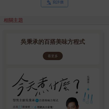
收錄辛奇湯、大醬湯、辣魚湯、豬肉湯飯等49道韓國代表性的經
寫評價
典湯品，
不只是配飯，也可以直接成為一餐的主菜或主食，
讓你不用飛韓國，就能自己做出最正宗、最到位的韓式暖湯！
相關主題
◎ 本書特色：
特色1. 第一本韓湯專門書！國際級超人氣韓廚，教你在家煮出道
吳秉承的百搭美味方程式
地美味韓國湯。
特色2. 集結韓國湯鍋精髓！從家常到滋補，49道一年四季都想喝
的暖心好滋味。
看更多
特色3. 讓美味變得很簡單！將職人才懂的專業技巧，變成家庭也
能實踐的做法。
特色4. 最講究細節的食譜！詳解去腥、火候等「差一點就差很
多」的關鍵技巧。
特色5. 各種場合輕鬆上桌！一人食、小家庭、多人聚餐都適合的
豐富湯鍋料理。
特色6. 飽覽韓食湯品文化！帶你從一碗湯探討韓國在地的飲食歷
史與生活故事。
特色7. 獨家收錄料理筆記！讓你邊煮邊紀錄，創造出「自己專
屬」的精美食譜。