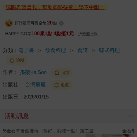
認購希望書包，幫助弱勢孩童上學不中斷！
20
預計最高可得金幣
點
?
100累1點 4點抵1元
HAPPY GO享
折抵無上限
分類：
電子書
＞
飲食料理
＞
食譜
＞
韓式料理
追蹤
作者：
孫榮KaiSon
追蹤
出版社：
台灣廣廈
追蹤
出版日：
2026/01/15
活動訊息
金石堂2026海外優惠：電子書