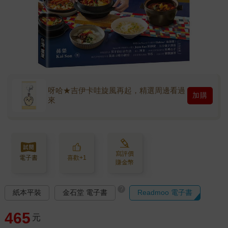
呀哈★吉伊卡哇旋風再起，精選周邊看過
加購
來
寫評價
電子書
喜歡+1
賺金幣
?
紙本平裝
金石堂 電子書
Readmoo 電子書
465
元