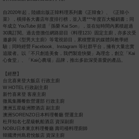
自2020年起，陸續出版正韓料理系列書《正韓食》、《正韓小
菜》，橫掃各大書店年度排行榜，並入選***年度百大暢銷書；同
年成立 YouTube 頻道「孫榮 Kai Son」，並在短時間內累積超過
30萬訂閱。過去曾擔任網路節目《料理123》固定主廚，亦多次受
邀參與《型男大主廚》等電視節目，累積豐富的媒體與教學經
驗；同時經營 Facebook、Instagram 等社群平台，擁有大量忠實
追蹤者。以「不只創造美食，我們製造快樂」為理念，創立「Kai
心食堂」、「Kai心農場」品牌，推出多款深受喜愛的產品。
【經歷】
台北喜來登大飯店 行政主廚
W HOTEL 行政副主廚
新竹喜來登 客座主廚
微風集團餐飲營運部 行政主廚
澳洲五星級洲際酒店 副主廚
澳洲SORENZO日本料理餐廳 營運主廚
杜拜知名七星級帆船酒店 資深副廚
NOBU日本東京料理餐廳 壽司檯料理廚師
韓國濟州島君悅飯店 資深主廚