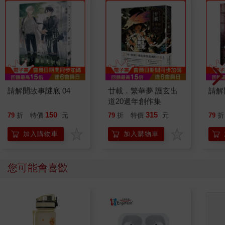
請解開故事謎底 04
廿載．繁華夢 護玄出
請解
道20週年創作集
150
315
79
折
特價
元
79
折
特價
元
79
折
加入購物車
加入購物車
您可能會喜歡