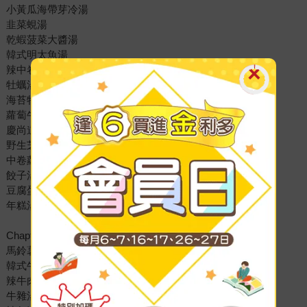
小黃瓜海帶芽冷湯
韭菜蜆湯
乾蝦菠菜大醬湯
韓式明太魚湯
辣中卷櫛瓜湯
牡蠣湯飯
海苔牡蠣湯
蘿蔔牛肉湯
慶尚道牛肉豆芽蘿蔔湯
野生芝麻蘿蔔湯
中卷蘿蔔湯
餃子湯
豆腐蛋湯
年糕湯
Chapter 4. 慢火熬煮的「湯（탕, Tang）」
馬鈴薯豬骨湯
韓式牛排骨湯
辣牛肉湯
牛雜湯