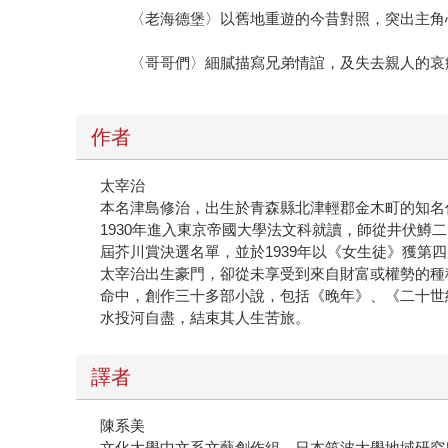
〈老海德堡〉以舊地重遊的今昔對照，突出主角心
〈哥哥們〉細膩描寫兄弟情誼，及失去親人的哀
作者
太宰治
本名津島修治，出生於青森縣北津輕郡金木町的知名
1930年進入東京帝國大學法文科就讀，師從井伏鱒
屆芥川賞決選名單，並於1939年以《女生徒》獲第
太宰治出生豪門，卻從未享受到來自財富或權勢的種
命中，創作三十多部小說，包括《晚年》、《二十世
水投河自盡，結束其人生苦旅。
譯者
陳系美
文化大學中文系文藝創作組，日本筑波大學地域研究