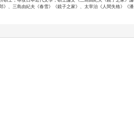
郎》、三島由紀夫《春雪》《鏡子之家》、太宰治《人間失格》《潘