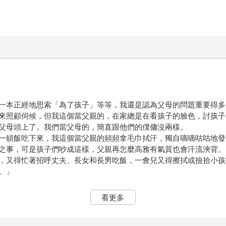
一本正經地思索「為了孩子」等等，我還是認為父母的問題重要得多
來照顧伺候，但我這個當父親的，在家總是在看孩子的臉色，討孩子
父母頭上了。我們當父母的，簡直跟他們的僕傭沒兩樣。
一頓飯吃下來，我這個當父親的頻頻拿毛巾拭汗，獨自嘀嘀咕咕地發
之事，可是孩子們吵成這樣，父親再怎麼高雅有氣質也會汗流浹背。
，又得忙著招呼丈夫、長女和長男吃飯，一會兒又得擦拭或撿拾小孩
。」
看更多
俗可言。」