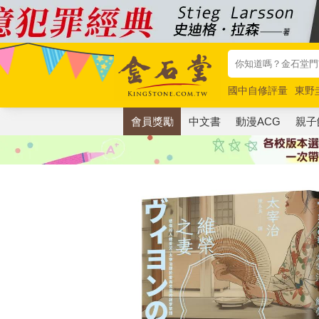
國中自修評量
東野
唯紅花綻放
奧德賽
會員獎勵
中文書
動漫ACG
親子