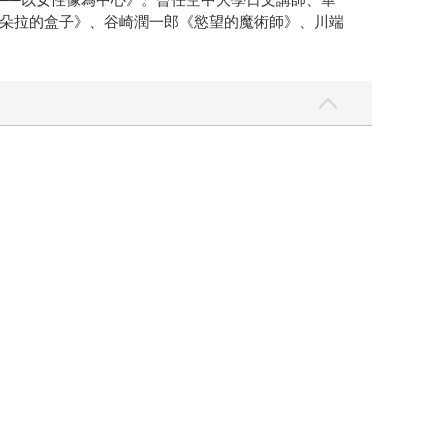
朵拉的盒子》、谷崎潤一郎《慾望的魔術師》、川端