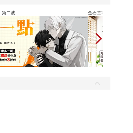
吃一點〉第二波
金石堂2026海