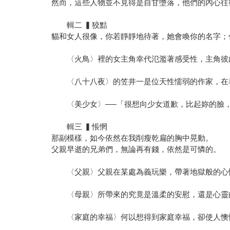
然而，這些人物並不見得是自甘墮落，他們的內心往
輯二 ▍狡黠
貓和女人很像，你若靜靜地待著，她會喚你的名字；
〈火鳥〉裡的女主角幸代氾濫著感受性，主角彼此
〈八十八夜〉的笠井一是位天性懦弱的作家，在卑
〈美少女〉──「很想向少女道歉，比起妳的臉，
輯三 ▍悵惘
那副模樣，如今依然在我削瘦乾扁的胸中晃動。
父親早逝的兄弟們，無論再有錢，依然是可憐的。
〈父親〉父親在某處為義玩樂，帶著地獄般的心情
〈母親〉所帶來的究竟是溫柔的安慰，還是心靈
〈家庭的幸福〉何以想得到家庭幸福，卻使人懊