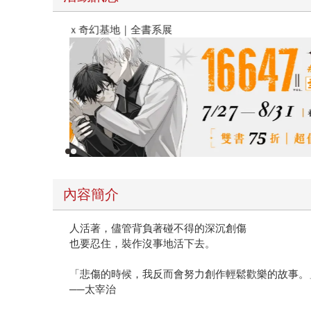
春光ｘ奇幻基地｜全書系展
內容簡介
人活著，儘管背負著碰不得的深沉創傷
也要忍住，裝作沒事地活下去。
「悲傷的時候，我反而會努力創作輕鬆歡樂的故事。
──太宰治