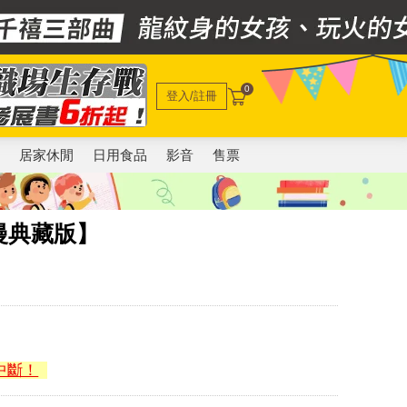
0
登入/註冊
電
居家休閒
日用食品
影音
售票
漫典藏版】
中斷！