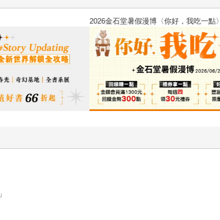
2026金石堂暑假漫博〈你好，我
」