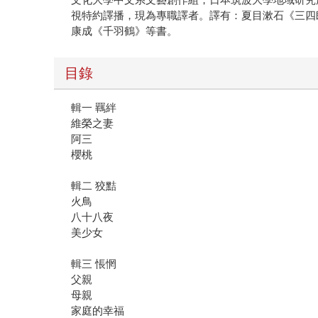
視特約譯播，現為專職譯者。譯有：夏目漱石《三四
康成《千羽鶴》等書。
目錄
輯一 羈絆
維榮之妻
阿三
櫻桃
輯二 狡黠
火鳥
八十八夜
美少女
輯三 悵惘
父親
母親
家庭的幸福