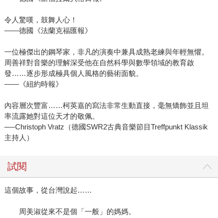
令人驚嘆，鼓舞人心！
——德國《法蘭克福匯報》
一位極傑出的鋼琴家，非凡的演奏中兼具成熟老練與年輕無懼。
周善祥對音樂的理解深受他在自然科學與數學領域的教育啟
發……逐步形成極具個人風格的藝術面貌。
——《紐約時報》
內容層次豐富……柯英嘉的寫法非常生動直接，毫無矯飾並且坦
率流露她對這位天才的敬佩。
──Christoph Vratz（德國SWR2古典音樂節目Treffpunkt Klassik
主持人）
試閱
這個故事，從台灣說起……
周美淑從來不是個「一般」的媽媽。