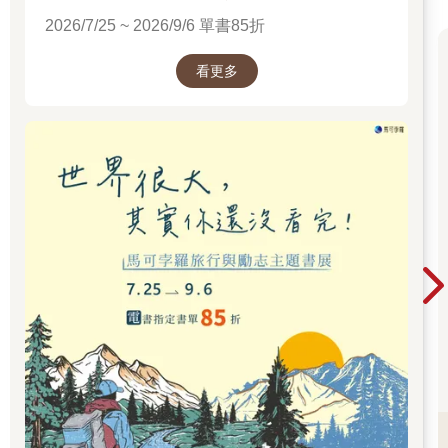
的女性一早鑽進華爾街一棟棟高樓的旋轉門，直到天黑之後許
2026/7/25 ~ 2026/9/6 單書85折
久，才又拖著疲憊的身軀走出旋轉門。這正是她自己的寫照，於
是她決定離開金融界，趕緊生小孩，免得再拖下去就來不及了。
看更多
根據她的說法，之前她從未想過要成家或成為母親，也當然
沒想過這些事意味著什麼。但三十五歲那年，這一點有了變化。
她決定徹底改變自己的人生。這個時機似乎恰到好處。此外，她
想讓孩子遠離紐約，在加州出生。因為她的一些家人──主要是她
的一個姊妹──住在洛杉磯南方。
當然，她離開華爾街還懷抱著更遠大的抱負。她已經存夠了
錢，打算找一所大學，完成她在紐約時其實已開始、卻未能完成
的博士學位。她對這一切──孩子以及博士論文──充滿期待，兩
者一定能完美並存。懷著這個想法，她在加州重返校園，只可惜
時間不長：
「因為善祥出生了。」
這孩子，似乎是天才……