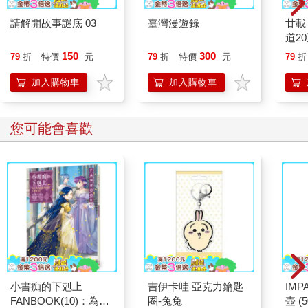
請解開故事謎底 03
臺灣漫遊錄
廿載
善祥十五個月大時，周美淑才第一次感到詫異，雖然只是一
道2
點點。那回她一如往常跟兒子坐在地毯上玩，母子數著蘋果和橘
150
300
79
折
特價
元
79
折
特價
元
79
折
子有幾個。當時善祥早就會說話了。玩到一半，她突然發現兒子
不只會數，還會運用加法，沒過多久，甚至還會運用減法。但那
加入購物車
加入購物車
一刻她並沒有真正意識到：就善祥的年齡而言，這實在很不尋
常。
您可能會喜歡
第一個察覺有異的是周美淑的父親。身為教育工作者，他約
略曉得幼兒到什麼年紀應該會陸續有加、減、乘、除的算術能
力。他決定為十五個月大的孫子進行一次測驗，隨即驚訝的發
現，這孩子竟已掌握了簡單算術的基本規則。
大概就是從這一刻起，大家開始注意到小善祥所締造一項又
一項的成長紀錄。數學很可能是他的天賦所在：不到兩歲，他已
經完全能駕馭算術的四則運算，而且不限於一到一百而已。就在
這段時間，他還要求母親教他看懂時鐘。
小書痴的下剋上
吉伊卡哇 亞克力鑰匙
IM
於是她簡單解釋給他聽：長針指著１代表五分鐘，指著２代
FANBOOK(10)：為了
圈-兔兔
壺 (
表十分鐘。善祥一聽，就自動把鐘面上的數字都乘以五，於是得