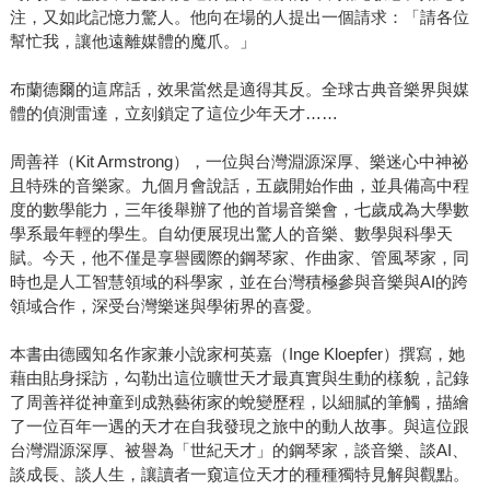
注，又如此記憶力驚人。他向在場的人提出一個請求：「請各位
幫忙我，讓他遠離媒體的魔爪。」
布蘭德爾的這席話，效果當然是適得其反。全球古典音樂界與媒
體的偵測雷達，立刻鎖定了這位少年天才……
周善祥（Kit Armstrong），一位與台灣淵源深厚、樂迷心中神祕
且特殊的音樂家。九個月會說話，五歲開始作曲，並具備高中程
度的數學能力，三年後舉辦了他的首場音樂會，七歲成為大學數
學系最年輕的學生。自幼便展現出驚人的音樂、數學與科學天
賦。今天，他不僅是享譽國際的鋼琴家、作曲家、管風琴家，同
時也是人工智慧領域的科學家，並在台灣積極參與音樂與AI的跨
領域合作，深受台灣樂迷與學術界的喜愛。
本書由德國知名作家兼小說家柯英嘉（Inge Kloepfer）撰寫，她
藉由貼身採訪，勾勒出這位曠世天才最真實與生動的樣貌，記錄
了周善祥從神童到成熟藝術家的蛻變歷程，以細膩的筆觸，描繪
了一位百年一遇的天才在自我發現之旅中的動人故事。與這位跟
台灣淵源深厚、被譽為「世紀天才」的鋼琴家，談音樂、談AI、
談成長、談人生，讓讀者一窺這位天才的種種獨特見解與觀點。