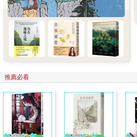
善祥從嬰兒時期就很難帶。才過幾個月，周美淑就決定當個
全職媽媽，專心照顧他。她對照顧小孩所知不多，以往也缺乏興
趣。於是她閱讀了幾本育兒書，但大部分的時間仍照以前的習
慣，看《華爾街日報》和《經濟學人》。她住在洛杉磯南方橙郡
的安娜翰（Anaheim），房子周圍的環境非常安靜，所以她閱讀
時總是唸出聲來。她就像對待大人般跟孩子說話，因為她實在不
知道要怎麼跟這個三個月大的嬰兒溝通，而且針對剛剛唸給兒子
聽的內容，她還會說出自己的感想。
她幾乎整天都抱著他，因為一放下他就會嚴重抗議。她不停
跟他說話，向他描述自己所有的行為，例如：按下廚房的微波爐
時，她就告訴他螢幕上顯示的秒數。當時小善祥才幾個月大，想
推薦必看
必是睜大眼睛，豎起耳朵。急著吸收這一切，而且不久之後，他
便頭一次讓周遭的成人大感驚奇。至少，這是他母親記憶中的版
本。
對於童年初期的事，他真的不太記得，大概是因為「幾歲就
會什麼」這種問題對他來說並不重要。周美淑同樣沒有把這些事
情放在心上，她不在乎這個早慧的兒子什麼時候具備了哪些能
力。此外，也因為沒有經驗，她無從發現善祥這麼小就會說話其
實異乎尋常。她還以為這樣就是「正常」。