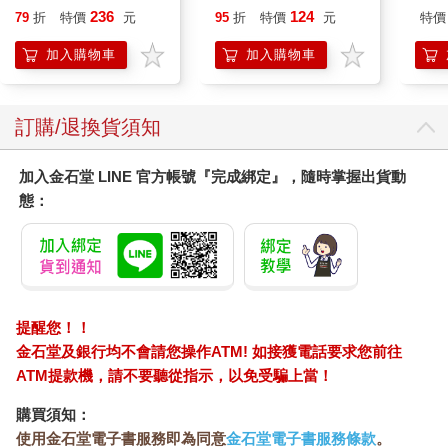
成為圖書管理員不擇手
IMU
出了每個數字代表的分鐘數。接著她又教他「小時」怎麼看。善
236
124
79
折
特價
元
95
折
特價
元
特價
段！
祥學會了看時間，但這麼一來後果嚴重。夜裡媽媽累到不行，想
加入購物車
加入購物車
睡覺了，精力充沛的兒子卻總說得她啞口無言。在「時間」這件
事情上，你再也騙不了他。「現在還不到一點半，」他理直氣壯
的說。母親只好繼續奉陪。
訂購/退換貨須知
還不到三歲，小善祥已經會閱讀文字。有一次他們開車去參
加親子學習聚會，經過公車站，剛好遇到紅燈，周美淑正打算煞
加入金石堂 LINE 官方帳號『完成綁定』，隨時掌握出貨動
車。善祥卻突然指著路旁的交通標誌，激動的大喊：「繼續開！
態：
這裡『禁止臨時停車』！」她這才驚訝的發現，原來小善祥不僅
會發音，還已經懂得那些字的意思。
五歲，善祥已學會所有的高中數學，這一方面歸功於母親的
有問必答，另一方面則要感謝史丹福大學專為善祥這樣的孩子所
設立的「資優青少年教育方案」。善祥對玩具幾乎未曾顯露出什
提醒您！！
麼興趣，只有家裡那套軌道火車除外。年幼的他極度渴望能學習
金石堂及銀行均不會請您操作ATM! 如接獲電話要求您前往
並閱讀所有能接觸到的讀物。或者該說，他母親所能提供的讀
ATM提款機，請不要聽從指示，以免受騙上當！
物。周美淑盡力為兒子張羅書籍，最後還給了他一套百科全書，
讓他盡情閱讀。她和善祥談化學和各種自然科學，當然也一再談
購買須知：
到她最鍾情的領域：數學。照顧兒子已經成了她的全職工作。
使用金石堂電子書服務即為同意
金石堂電子書服務條款
。