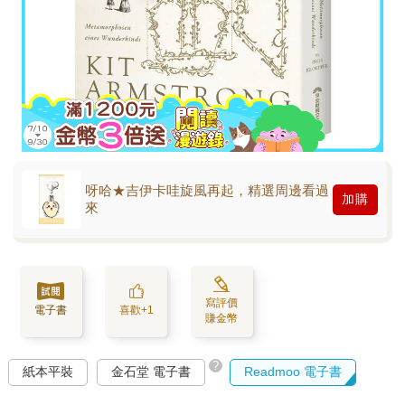
呀哈★吉伊卡哇旋風再起，精選周邊看過
加購
來
寫評價
電子書
喜歡+1
賺金幣
?
紙本平裝
金石堂 電子書
Readmoo 電子書