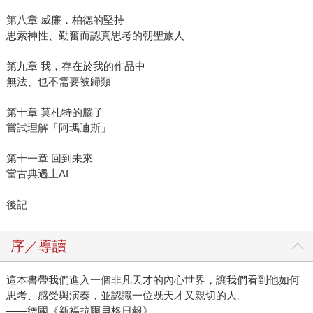
第八章 威廉．柏德的堅持
思索神性、勤奮而認真思考的朝聖旅人
第九章 我，存在於我的作品中
無法、也不需要被歸類
第十章 莫札特的腦子
嘗試理解「阿瑪迪斯」
第十一章 回到未來
當古典遇上AI
後記
序／導讀
這本書帶我們進入一個非凡天才的內心世界，讓我們看到他如何
思考、感受與演奏，並認識一位既天才又親切的人。
——德國《新福拉爾貝格日報》