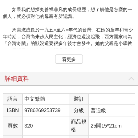
如果我們想探究善祥非凡的成長經歷，想了解他是怎麼的一
個人，就必須對他的母親有所認識。
周美淑成長於一九五○至六○年代的台灣。在她的童年和青少
年時期，台灣尚未步入民主化，經濟也還沒起飛，西方國家稱為
「台灣奇蹟」的狀況還要很多年後才會發生。她的父親是小學教
師，母親是家庭主婦，家裡還經營一家商店。在當時，一份工作
是養活不了八口之家的。
看更多
周美淑渴望出國留學，理想狀況當然是去美國，這是當時許
多台灣年輕人的夢想。這些年輕人非常用功，立志考上台灣的頂
詳細資料
尖大學，希望藉此為跳板，前往嚮往的美國。
她考上台灣一流的清華大學，這所學校至今仍以自然科學和
語言
中文繁體
裝訂
科技研究為教學重點。她在清華化學系取得了學士學位。當年同
ISBN
9786269253739
分級
普通級
學記得她非常機智風趣，平時對功課並不特別認真，卻永遠名列
前茅。後來她拿到了留學美國的獎學金，於是在二十二歲時收拾
商品規
起行囊，飛往紐約。
頁數
320
25開15*21cm
格