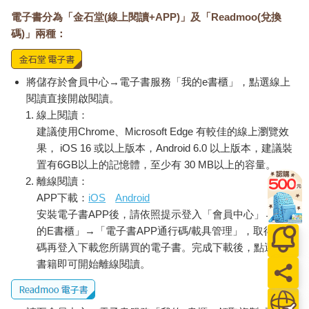
電子書分為「金石堂(線上閱讀+APP)」及「Readmoo(兌換
這麼特殊的一個孩子，潛力無窮，一心只想不斷求知，但到
底該怎麼滿足這個求知若渴的心靈？
碼)」兩種：
以善祥的狀況，導致了一種非常特殊的就學安排，這同時也
解釋了他母親為什麼幾乎沒時間做其他任何事。一開始，他每天
將儲存於會員中心→電子書服務「我的e書櫃」，點選線上
去幼兒園幾小時，然後去小學，那裡會有老師一對一指導他六年
閱讀直接開啟閱讀。
級的課程。不過，這樣的情況只持續了一年。
線上閱讀：
建議使用Chrome、Microsoft Edge 有較佳的線上瀏覽效
六歲時，他每天去小學上短短幾個小時，接著母親開車送他
果， iOS 16 或以上版本，Android 6.0 以上版本，建議裝
去初中上課。到了八歲，他半個上午在小學上課，然後去高中待
置有6GB以上的記憶體，至少有 30 MB以上的容量。
到下午三點。接著又趕到橙郡藝術學校（Orange County School
離線閱讀：
of the Arts）上課到下午五點。其餘時間，母親還會替他安排私人
APP下載：
iOS
Android
鋼琴課、芭蕾課、繪畫課──看他當時想學什麼。
安裝電子書APP後，請依照提示登入「會員中心」→「我
九歲時，他已經完成高中所有的數理課程，不再去上學。他
的E書櫃」→「電子書APP通行碼/載具管理」，取得通行
也曾嘗試修一門英語文學的課，但完全不及格，於是沒再繼續。
碼再登入下載您所購買的電子書。完成下載後，點選任一
也因此，善祥至今沒有高中文憑。接著母親一方面安排他到加州
書籍即可開始離線閱讀。
州立大學（California State University）繼續進修自然科學方面的
課程，一方面也開始尋找更適合他的大學。