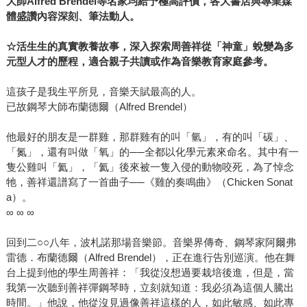
大師Alfred Brendel等名家均給予極高評價，各大書店與專業媒
體盛讚內容深刻、筆法動人。
☆活生生的真實教養故事，深入探索周善祥從「神童」蛻變為多
元型人才的歷程，適合親子共讀或作為音樂教育家庭參考。
這孩子是我生平所見，音樂天賦最高的人。
已故鋼琴大師布蘭德爾（Alfred Brendel）
他最好的朋友是一群雞，那群雞有的叫「氫」，有的叫「碳」、
「氮」，還有叫做「氧」的──全都以化學元素來命名。其中有一
隻公雞叫「氦」，「氦」後來被一隻入侵的動物咬死，為了悼念
牠，善祥還譜寫了一首曲子──《雞的奏鳴曲》（Chicken Sonat
a）。
∞ ∞ ∞
回到二○○八年，波札諾那場音樂節。音樂界傳奇、鋼琴家阿爾弗
雷德．布蘭德爾（Alfred Brendel），正在進行告別巡演。他在舞
台上提到他的學生周善祥：「我從沒想過要栽培後進，但是，當
我第一次聽到善祥彈鋼琴時，立刻就知道：我必須為這個人騰出
時間。」他說，他從沒見過像善祥這樣的人，如此敏感、如此專