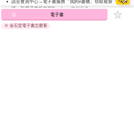
請至會員中心→電子書服務「我的e書櫃」領取複製『兌換
默寫出莫扎特降E大調第一號交響曲
碼』至電子書服務商Readmoo進行兌換。
電子書
讓情況變得更複雜的是，善祥的興趣不僅止於自然科學，對
退換貨須知：
音樂也越來越有興趣。五歲時，他在自己那套百科全書裡看到幾
※ 金石堂電子書怎麼看
因版權保護，您在金石堂所購買的電子書僅能以金石堂專屬
頁內容，是介紹音樂記譜法與基本和聲學規則的。於是他根據這
的閱讀軟體開啟閱讀，無法以其他閱讀器或直接下載檔案。
些學到的規則，開始寫出旋律。而且他發現讀樂譜很有趣，尤其
依據「消費者保護法」第19條及行政院消費者保護處公告之
是莫札特的交響曲，令他為之著迷。但當時他只是讀譜，並不知
「通訊交易解除權合理例外情事適用準則」，非以有形媒介
道聽起來是什麼樣。顯然，吸引他的只是音符所組成的結構。
提供之數位內容或一經提供即為完成之線上服務，經消費者
事先同意始提供。（如：電子書、電子雜誌、下載版軟體、
這些事情他自己其實不太記得了。不過從他兒時的五線譜筆
虛擬商品…等），
不受「網購服務需提供七日鑑賞期」的限
記本裡，可以看到他當時感興趣的事物；他把自己的想法寫在紙
制
。為維護您的權益，建議您先使用「試閱」功能後再付款
上，之後母親小心的保存下來。他最早的一批短曲寫於一九九七
購買。
年四月，但是沒過多久，他的作品就變得越來越複雜。
才五歲，善祥就已經有能力辨識出樂譜中的模式和結構，而
且有辦法仿效其規則，創造出新的形式和結構，在其中編織出旋
律。
有一次，他竟然默寫出莫札特一首交響曲的開頭。那是莫札
特八、九歲時創作的《降E大調第一號交響曲》（Es-Dur-