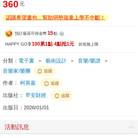
360
元
認購希望書包，幫助弱勢孩童上學不中斷！
15
預計最高可得金幣
點
?
100累1點 4點抵1元
HAPPY GO享
折抵無上限
分類：
電子書
＞
藝術設計
＞
音樂/樂譜
＞
音樂家/樂團
追蹤
作者：
柯英嘉
追蹤
出版社：
早安財經
追蹤
出版日：
2026/01/01
活動訊息