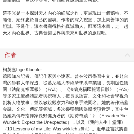
這不光是一本探討天才內心的細膩之作，更展現出一個獨特、不
隨俗、始終忠於自己的靈魂。作者的深入挖掘，加上周善祥的的
坦誠、不造作，讓本書顯得格外真誠動人。跟著這本書，走一趟
天才內心世界、古典音樂世界與未來AI世界的旅程吧。
作者
柯英嘉Inge Kloepfer
德國知名記者、傳記作家與小說家。曾在波昂學習中文，並赴台
灣的師範大學深造。從慕尼黑大學經濟學系畢業後，長期擔任德
國《法蘭克福匯報》（FAZ）、《法蘭克福匯報週日版》（FAS）
等多家主流媒體記者與撰稿人，擅長以語言、文化和社會學視角
剖析人物故事，並以敏銳觀察力和敘事手法聞名。她的著作涵蓋
金融、文化、傳記等領域，多次榮獲德國媒體獎項肯定，其中包
括她為傳奇指揮家長野健所著的《期待奇蹟！》（Erwarten Sie
Wunder!: Expect the Unexpected），以及《我的人生十堂課》
（10 Lessons of my Life: Was wirklich zählt）。近年並嘗試將自