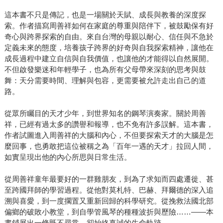
這本書不只是傳記，也是一場關於天賦、成長與教養的深度探
索。作者描寫周善祥如何在家庭的尊重與陪伴下，被鼓勵保有好
奇心與跨界探索的自由。來自台灣的母親以耐心、信任與不急於
定義未來的態度，培養孩子跨界的好奇與自我探索精神，讓他在
成長過程中建立自信與自我價值，也讓他的才能得以自然展開。
不但啟發樂迷和年輕學子，也為所有父母帶來深刻的思考與鼓
舞：天分需要時間、理解與包容，更需要被允許走出自己的道
路。
從眾所矚目的天才少年，到世界知名的鋼琴演奏家。關於周善
祥，已經有過太多的讚譽和報導，也不免有許多誤解。這本書，
作者試圖進入周善祥的大腦和內心，不但要探索天才的大腦是怎
麼回事，也勇敢把這位被稱之為「百年一遇的天才」拉回人間，
如實呈現出他的內心所思與日常生活。
從周善祥童年最要好的一群雞朋友，到為了求知而四處遷徙、甚
至跨國拜師的學習過程。從他對莫札特、巴赫、拜爾德的深入追
溯與喜愛，到一度擱置又重新回歸的科學研究。從挽救法國北部
偏鄉的破敗小教堂，到自學管風琴的種種波折與歷險……——本
書鋪展出一條既不尋常、卻始終真誠的生命軌跡。