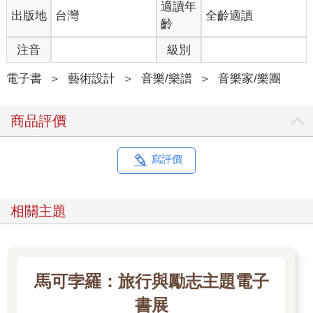
如果一切按照原訂計畫，她大概會繼續專注於自然科學，在
適讀年
出版地
台灣
全齡適讀
美國取得化學碩士。但計畫總趕不上變化。因為需要錢，她開始
齡
打工，而且很快就發現，起薪最高的並非擁有理工學位的人，而
是選擇拿管理學位的。
注音
級別
很快地，她就不再考慮化學碩士了。她轉換專業方向，進入
電子書
＞
藝術設計
＞
音樂/樂譜
＞
音樂家/樂團
紐約大學修了統計學與作業研究的課程，取得學士學位後，接著
攻讀企業管理碩士。夜裡她挑燈苦讀，白天則在一家基金與資產
商品評價
管理顧問公司工作，負責以數學為基礎、評估並分析投資決策分
析。
寫評價
她一直鍾愛數學，而數學也也讓她在華爾街更上一層樓，進
入了高盛集團。她的工作依舊是負責開發可輔助投資的數學工具
和模型，並以此為基礎來進行投資決策分析。她在該公司工作了
相關主題
許多年。
一九八二年，身為台灣人，又是女性，能進入以男性為主的
華爾街重量級投資銀行工作，在當時的環境下的確令人驚嘆不
已。她的薪水很高，卻非常節儉。「我是個很有企圖心的職業女
馬可孛羅：旅行與勵志主題電子
性。」她回憶道，至少當時是如此。但幾年後她就發現，在華爾
書展
街晉升到重要職位的女性絕大多數沒有小孩。她眼看著這些出色