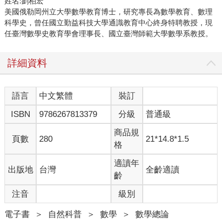
姓名:劉柏宏
美國俄勒岡州立大學數學教育博士，研究專長為數學教育、數理
科學史，曾任國立勤益科技大學通識教育中心終身特聘教授，現
任臺灣數學史教育學會理事長、國立臺灣師範大學數學系教授。
詳細資料
語言
中文繁體
裝訂
ISBN
9786267813379
分級
普通級
商品規
頁數
280
21*14.8*1.5
格
適讀年
出版地
台灣
全齡適讀
齡
注音
級別
電子書
＞
自然科普
＞
數學
＞
數學總論