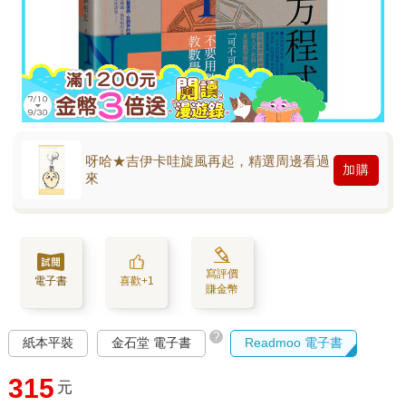
呀哈★吉伊卡哇旋風再起，精選周邊看過
加購
來
寫評價
電子書
喜歡+1
賺金幣
?
紙本平裝
金石堂 電子書
Readmoo 電子書
315
元