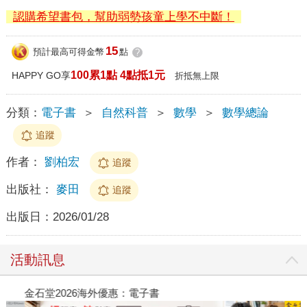
認購希望書包，幫助弱勢孩童上學不中斷！
15
預計最高可得金幣
點
?
100累1點 4點抵1元
HAPPY GO享
折抵無上限
分類：
電子書
＞
自然科普
＞
數學
＞
數學總論
追蹤
作者：
劉柏宏
追蹤
出版社：
麥田
追蹤
出版日：
2026/01/28
活動訊息
金石堂2026海外優惠：電子書
飛