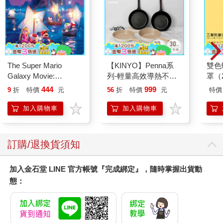
The Super Mario
【KINYO】Penna系
雙色
Galaxy Movie:
列-輕量高效導熱不沾
罩（
Peach`s Birthday
平煎鍋30cm
444
999
9
折
特價
元
56
折
特價
元
特價
Surprise: The Super
Mario Galaxy Movie
加入購物車
加入購物車
Storybook
訂購/退換貨須知
加入金石堂 LINE 官方帳號『完成綁定』，隨時掌握出貨動
態：