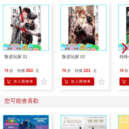
叛逆玩家 01
叛逆玩家 02
特殊傳
253
221
79
折
特價
元
79
折
特價
元
79
折
加入購物車
加入購物車
您可能會喜歡