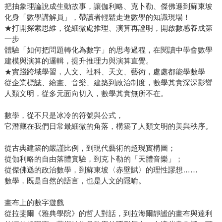
把抽象理論說成生動故事，讓伽利略、克卜勒、傑佛遜到蘇東坡
化身「數學講解員」，帶讀者輕鬆走進數學的知識現場！
★打開探索思維，從細微處推理、演算再證明，開啟數感養成第
一步
體驗「如何把問題轉化為數字」的思考過程，在閱讀中學會數學
建模與演算的邏輯，提升推理力與演算直覺。
★實踐跨域學習，人文、社科、天文、藝術，處處都能學數學
從企業標誌、繪畫、音樂、建築到政治制度，數學其實深深影響
人類文明，從多元面向切入，數學其實無所不在。
數學，從不只是冰冷的符號與公式，
它潛藏在我們日常最細微的角落，構築了人類文明的美與秩序。
從古典建築的嚴謹比例，到現代藝術的超現實構圖；
從伽利略的自由落體實驗，到克卜勒的「天體音樂」；
從傑佛遜的政治數學，到蘇東坡〈赤壁賦〉的理性謬想……
數學，既是自然的語言，也是人文的隱喻。
畫布上的數字遊戲
從拉斐爾《雅典學院》的哲人對話，到拉海爾靜謐的畫布與達利