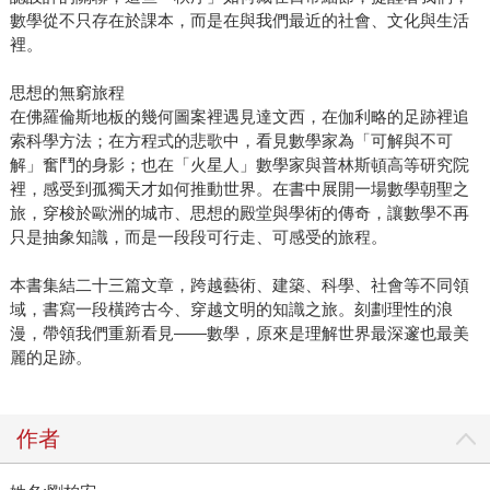
數學從不只存在於課本，而是在與我們最近的社會、文化與生活
裡。
思想的無窮旅程
在佛羅倫斯地板的幾何圖案裡遇見達文西，在伽利略的足跡裡追
索科學方法；在方程式的悲歌中，看見數學家為「可解與不可
解」奮鬥的身影；也在「火星人」數學家與普林斯頓高等研究院
裡，感受到孤獨天才如何推動世界。在書中展開一場數學朝聖之
旅，穿梭於歐洲的城市、思想的殿堂與學術的傳奇，讓數學不再
只是抽象知識，而是一段段可行走、可感受的旅程。
本書集結二十三篇文章，跨越藝術、建築、科學、社會等不同領
域，書寫一段橫跨古今、穿越文明的知識之旅。刻劃理性的浪
漫，帶領我們重新看見——數學，原來是理解世界最深邃也最美
麗的足跡。
作者