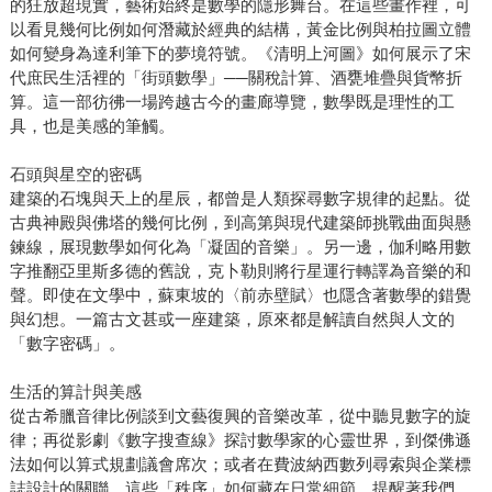
的狂放超現實，藝術始終是數學的隱形舞台。在這些畫作裡，可
以看見幾何比例如何潛藏於經典的結構，黃金比例與柏拉圖立體
如何變身為達利筆下的夢境符號。《清明上河圖》如何展示了宋
代庶民生活裡的「街頭數學」──關稅計算、酒甕堆疊與貨幣折
算。這一部彷彿一場跨越古今的畫廊導覽，數學既是理性的工
具，也是美感的筆觸。
石頭與星空的密碼
建築的石塊與天上的星辰，都曾是人類探尋數字規律的起點。從
古典神殿與佛塔的幾何比例，到高第與現代建築師挑戰曲面與懸
鍊線，展現數學如何化為「凝固的音樂」。另一邊，伽利略用數
字推翻亞里斯多德的舊說，克卜勒則將行星運行轉譯為音樂的和
聲。即使在文學中，蘇東坡的〈前赤壁賦〉也隱含著數學的錯覺
與幻想。一篇古文甚或一座建築，原來都是解讀自然與人文的
「數字密碼」。
生活的算計與美感
從古希臘音律比例談到文藝復興的音樂改革，從中聽見數字的旋
律；再從影劇《數字搜查線》探討數學家的心靈世界，到傑佛遜
法如何以算式規劃議會席次；或者在費波納西數列尋索與企業標
誌設計的關聯，這些「秩序」如何藏在日常細節，提醒著我們，