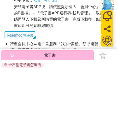
APP下載：
iOS
Android
安裝電子書APP後，請依照提示登入「會員中心」→「我
的E書櫃」→「電子書APP通行碼/載具管理」，取得通行
碼再登入下載您所購買的電子書。完成下載後，點選任一
書籍即可開始離線閱讀。
請至會員中心→電子書服務「我的e書櫃」領取複製『兌換
碼』至電子書服務商Readmoo進行兌換。
電子書
退換貨須知：
※ 金石堂電子書怎麼看
因版權保護，您在金石堂所購買的電子書僅能以金石堂專屬
的閱讀軟體開啟閱讀，無法以其他閱讀器或直接下載檔案。
依據「消費者保護法」第19條及行政院消費者保護處公告之
「通訊交易解除權合理例外情事適用準則」，非以有形媒介
提供之數位內容或一經提供即為完成之線上服務，經消費者
事先同意始提供。（如：電子書、電子雜誌、下載版軟體、
虛擬商品…等），
不受「網購服務需提供七日鑑賞期」的限
制
。為維護您的權益，建議您先使用「試閱」功能後再付款
購買。