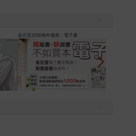
吃一點〉第二波
金石堂2026海