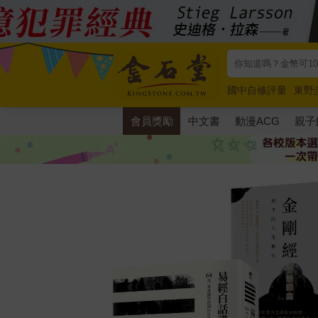
國中自修評量
東野
唯紅花綻放
奧德賽
會員獎勵
中文書
動漫ACG
親子