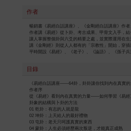
作者
暢銷書《易經白話講座》、《金剛經白話講座》作者
作者講《易經》從卜卦、考古成果、甲骨文入手，結
讓人掌握整個卦與六爻的精要之處，並實際運用在生
講《金剛經》則從人人都有的「宗教性」開始，穿插
平時開設《易經》、《老子》、《論語》、《孫子兵
目錄
《易經白話講座——64卦，卦卦讓你找到內在真實的
作者序
從《易經》看到內在真實的力量——如何學習《易經
卦象的結構與卜卦的方法
01 乾卦：有志的人就是龍
02 坤卦：上天給人的最好禮物
03 屯卦：老天只呵護真實的東西
04 蒙卦：人生必須經歷兩次叛逆，才能真正成熟