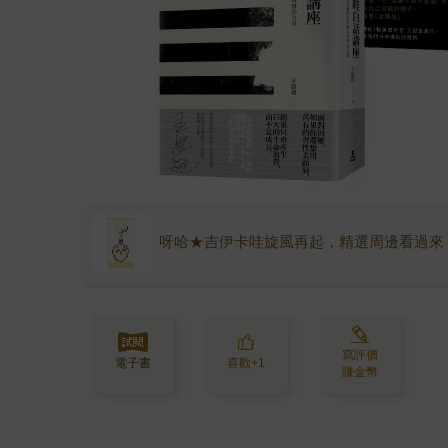
呀哈★吉伊卡哇旋風再起，精選周邊看過來
寫評價
電子書
喜歡+1
賺金幣