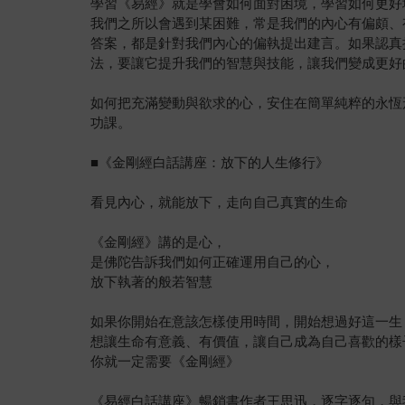
學習《易經》就是學會如何面對困境，學習如何更好
我們之所以會遇到某困難，常是我們的內心有偏頗、
答案，都是針對我們內心的偏執提出建言。如果認真
法，要讓它提升我們的智慧與技能，讓我們變成更好
如何把充滿變動與欲求的心，安住在簡單純粹的永恆
功課。
■《金剛經白話講座：放下的人生修行》
看見內心，就能放下，走向自己真實的生命
《金剛經》講的是心，
是佛陀告訴我們如何正確運用自己的心，
放下執著的般若智慧
如果你開始在意該怎樣使用時間，開始想過好這一生
想讓生命有意義、有價值，讓自己成為自己喜歡的樣
你就一定需要《金剛經》
《易經白話講座》暢銷書作者王思迅，逐字逐句，與