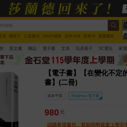
圭吾
楊双子
公益書包
16647續集
吉伊卡哇
高希均
通靈藥師
路邊攤新作
馬斯克
玩具總動員5
超慢跑
館
英文書
雜誌
電子書
文具
玩具親子
3C電玩
家
【電子書】【在變化不定
書】(二冊)
紙本平裝
Readmoo 電子書
980
元
認購希望書包，幫助弱勢孩童上學不