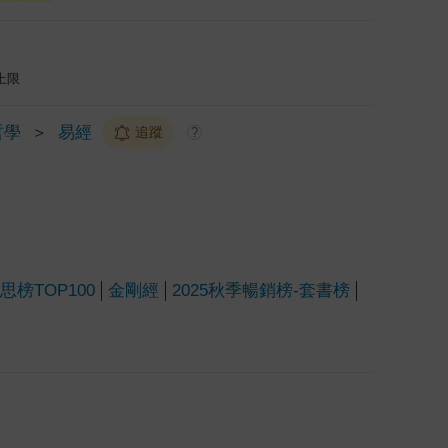
上限
哲學
＞
易經
追蹤
?
榜TOP100
金剛經
2025秋季暢銷榜-套書榜