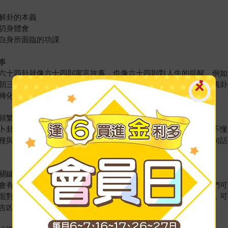
解卦的本義
切身體會
自身所面臨的功課
事
六十四卦就像六十四則寓言故事，也像六十四則對人生的提醒。例如
朝三賢人微子、比干及箕子勸誡紂王不成反遭禍的故事。卜到明夷卦
轉化。如果把成敗當成首要，那就完全看錯重點，也顛倒了吉凶。
頻繁地使用它
卜卦，因為學會卜卦之後，《易經》讀起來就會變得很簡單。讀不懂
種與《易經》對話的方式，它能讓《易經》的文字活過來，每一句話
關鍵
會有凶險，凶中也可以得到吉象。凶是無法完全避免的，但是我們可
面對難題。不要困在任何一卦之中，而是要學習在心念一轉之下，可
吉凶。