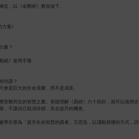
轉念，以《金剛經》教你放下。
的力量》
力量？
易經》使用手冊
的功課？
只會是巨大的生命浪費，而不是成長。
應苦難而生的智慧之書。若能理解《易經》六十四卦，就可以借用古
握，不讓自己耽溺徘徊，失去提升的機會。
被學生譽為「提升生命智慧的講者」王思迅，以淺顯易懂的方式，詳