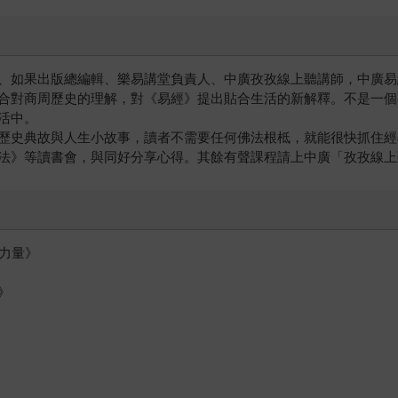
、如果出版總編輯、樂易講堂負責人、中廣孜孜線上聽講師，中廣易
合對商周歷史的理解，對《易經》提出貼合生活的新解釋。不是一個
活中。
歷史典故與人生小故事，讀者不需要任何佛法根柢，就能很快抓住經
法》等讀書會，與同好分享心得。其餘有聲課程請上中廣「孜孜線上
力量》
》