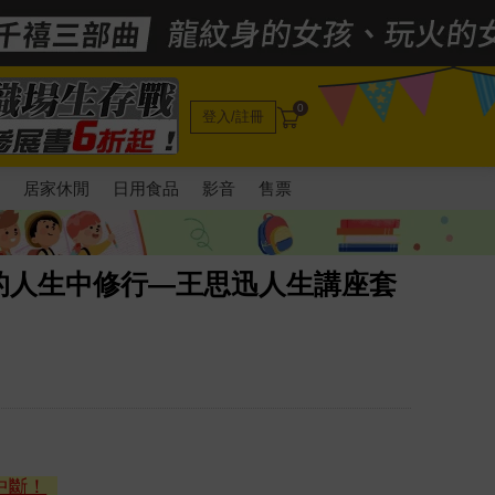
0
登入/註冊
電
居家休閒
日用食品
影音
售票
的人生中修行—王思迅人生講座套
中斷！