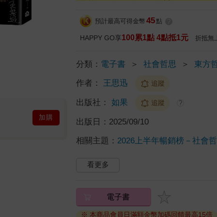
45
預計最高可得金幣
點
?
100累1點 4點抵1元
HAPPY GO享
折抵無
分類：
電子書
＞
社會哲思
＞
東方
作者：
王思迅
追蹤
出版社：
如果
追蹤
?
加購
出版日：
2025/09/10
相關主題：
2026上半年暢銷榜－社會哲思
看更多
電子書
※ 本商品會員日滿額金幣加碼回饋最高15倍