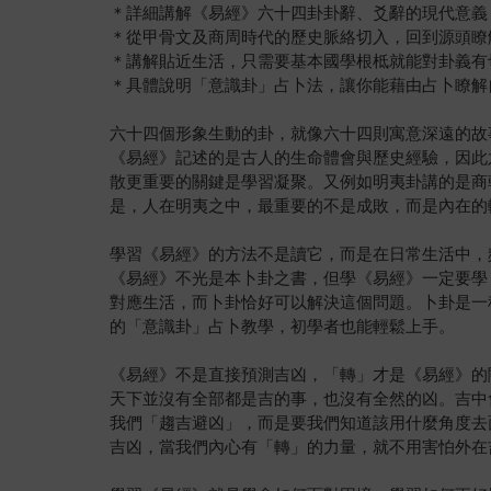
＊詳細講解《易經》六十四卦卦辭、爻辭的現代意義
＊從甲骨文及商周時代的歷史脈絡切入，回到源頭瞭
＊講解貼近生活，只需要基本國學根柢就能對卦義有
＊具體說明「意識卦」占卜法，讓你能藉由占卜瞭解
六十四個形象生動的卦，就像六十四則寓意深遠的故
《易經》記述的是古人的生命體會與歷史經驗，因此
散更重要的關鍵是學習凝聚。又例如明夷卦講的是商
是，人在明夷之中，最重要的不是成敗，而是內在的
學習《易經》的方法不是讀它，而是在日常生活中，
《易經》不光是本卜卦之書，但學《易經》一定要學
對應生活，而卜卦恰好可以解決這個問題。卜卦是一
的「意識卦」占卜教學，初學者也能輕鬆上手。
《易經》不是直接預測吉凶，「轉」才是《易經》的
天下並沒有全部都是吉的事，也沒有全然的凶。吉中
我們「趨吉避凶」，而是要我們知道該用什麼角度去
吉凶，當我們內心有「轉」的力量，就不用害怕外在