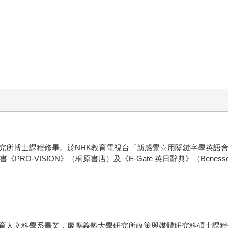
博士課程修畢。於NHK教育電視台「新感覺☆用關鍵字學英語會話
PRO-VISION》（桐原書店）及《E-Gate 英日辭典》（Bene
人文科學系畢業，慶應義塾大學研究所政策與媒體研究科碩士課程