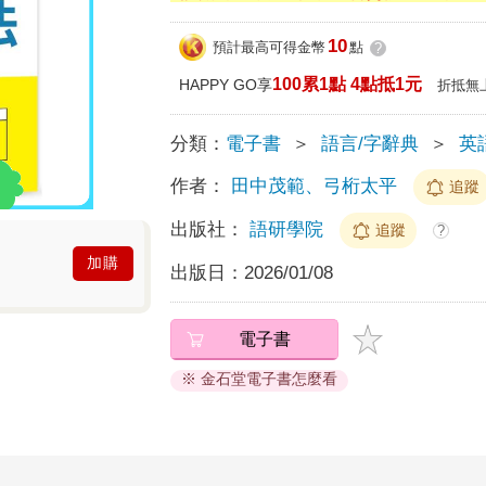
10
預計最高可得金幣
點
?
100累1點 4點抵1元
HAPPY GO享
折抵無
分類：
電子書
＞
語言/字辭典
＞
英
作者：
田中茂範、弓桁太平
追蹤
出版社：
語研學院
追蹤
?
加購
出版日：
2026/01/08
電子書
※ 金石堂電子書怎麼看