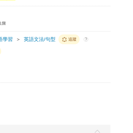
上限
語學習
＞
英語文法/句型
追蹤
?