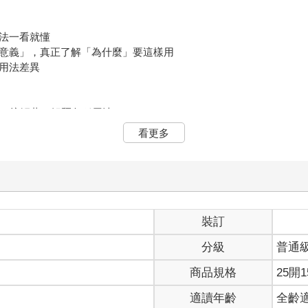
用法一看就懂
的意義」，真正了解「為什麼」要這樣用
出用法差異
n＝接觸著」解釋各種用法
很容易誤導我們，以為「on」就是指高度的上下關係，而無法理解為
看更多
蠅）、「a poster on the wall」（牆上的海報）。其實，on的核
面上，這才是on最根本的意義。藉由這個核心概念，不但可以了解o
板
裝訂
著」通往目的地的道路
分級
普通
r.（孩子們依賴母親。）→「接觸著」母親：貼著她而不離開
：帳單貼著我→我付帳
商品規格
25開1
「現在完成式」都能區分！
適讀年齡
全齡