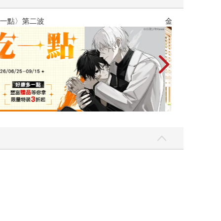
吃一點〉第二波
金石堂2026海