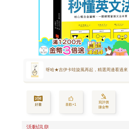
呀哈★吉伊卡哇旋風再起，精選周邊看過來
寫評價
好書
喜歡+1
賺金幣
活動訊息