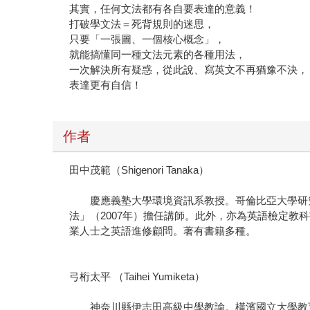
其實，任何文法都有各自要表達的意義！
打破學文法＝死背規則的迷思，
只要「一張圖、一個核心概念」，
就能搞懂同一種文法元素的各種用法，
一次解決所有疑惑，從此說、寫英文不再猶豫不決，
表達更有自信！
作者
田中茂範（Shigenori Tanaka）
慶應義塾大學環境資訊系教授。哥倫比亞大學研究所
法」（2007年）擔任講師。此外，亦為英語檢定教科書《
業人士之英語進修顧問。著有書籍多種。
弓桁太平 （Taihei Yumiketa）
神奈川縣伊志田高級中學教諭。橫濱國立大學教育