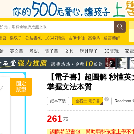
圭吾
楊双子
公益書包
16647續集
吉伊卡哇
高希均
通靈藥師
路邊攤新作
馬斯克
玩具總動員5
超慢跑
館
英文書
雜誌
電子書
文具
玩具親子
3C電玩
家
【電子書】超圖解 秒懂
固定
掌握文法本質
版型
?
紙本平裝
金石堂 電子書
Readmoo
261
元
認購希望書包，幫助弱勢孩童上學不