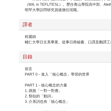
（MA. in TEFL/TESL）。歷任青山學院高中部、A
明罕大學訪問研究員後擔任現職。
譯者
程麗娟
輔仁大學日文系畢業。從事日商秘書、口譯及翻譯工
目錄
前言
PART 0－進入「核心概念」學習的世界
PART 1－核心概念的力量
1. 跳脫「一對一對應」
2. 類似的「動詞」
3. 介系詞也有「核心概念」