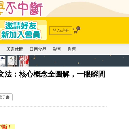
0
登入/註冊
電
居家休閒
日用食品
影音
售票
英文法：核心概念全圖解，一眼瞬間
 電子書
中斷！