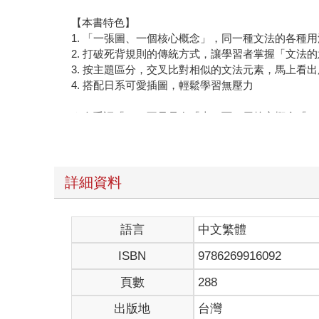
【本書特色】
1. 「一張圖、一個核心概念」，同一種文法的各種
2. 打破死背規則的傳統方式，讓學習者掌握「文法
3. 按主題區分，交叉比對相似的文法元素，馬上看
4. 搭配日系可愛插圖，輕鬆學習無壓力
★介系詞「on」不只是在「上」面！用核心概念「o
我們都學過介系詞「on」是「在上面」，但這種定義
例如「a fly on the ceiling」（天花板上的蒼
想像這個畫面：有一顆球貼在「各種不同方向」的平
式！
詳細資料
a fly on the ceiling（天花板上的蒼蠅）→接觸著天花
a poster on the wall（牆上的海報）→接觸著牆壁
語言
中文繁體
We’re on the way.（我們在路上了。）→「接觸
ISBN
9786269916092
The children depend on their mothe
That’s on me!（我來付帳！）→「接觸著」帳單
頁數
288
★只要掌握核心概念，就連意義相近的「過去式」和
出版地
台灣