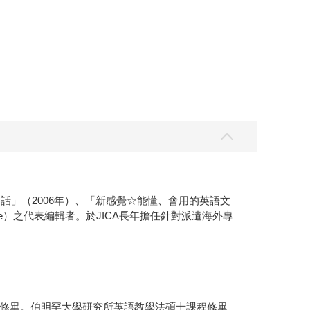
」（2006年）、「新感覺☆能懂、會用的英語文
sse）之代表編輯者。於JICA長年擔任針對派遣海外專
修畢。伯明罕大學研究所英語教學法碩士課程修畢