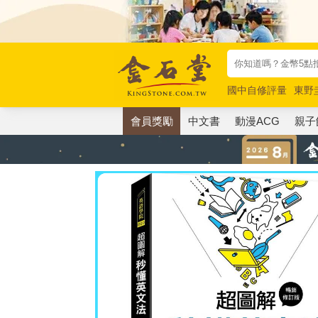
國中自修評量
東野
唯紅花綻放
奧德賽
會員獎勵
中文書
動漫ACG
親子