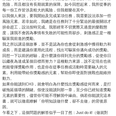
危險，而且都沒有長期就業的保障。如今回想起來，我所從事的
每一份工作皆涉及較大的風險，但我都樂在其中。
以我個人來說，要我開始及完成某項任務，我需要設法添加一些
風險元素。若非如此，我總是在任務到了十分緊迫的最後關頭才
拚命趕工，設法按時完成。我那經常不切實際又過度的樂觀態
度，讓我不會因為事情有失敗的可能性而卻步。刺激感正是一種
驅策我前進的獎勵。
我之所以講這個故事，並不是認為你也會從刺激感中獲得動力和
成長，而是建議你運用此流程，找出可驅策你邁向成功的獎勵。
回想一下以前的經驗，是什麼讓你得到充分的獎勵感，促使你日
以繼夜為達成某個目標而努力？這種動力來源，說不定現在也依
然能發揮獎勵作用，也是你在從事任務或活動時需要融入的元
素。利用能帶給你獎勵感的元素，幫助你即使面對挑戰也能維持
動力。
如果你能讀到CH3，就會明白為什麼找出獎勵感從何而來，是打
破拖延循環的關鍵。假使沒能讀到那一章，至少你已經知道獎勵
元素的重要性，儘管你可能不理解箇中緣由。倘若你能讀完這本
書，就可以徹底瞭解「你明知該做什麼，卻不去做」的背後原
因。
乍看之下，這個問題的解答似乎一目了然：Just do it!（做就對