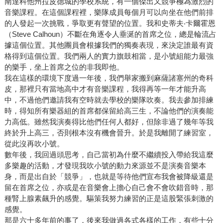
南達科他州拉皮德城的學校系統，有一個傑出又競爭極為激烈的
音樂課程。在這個課程裡，樂隊成員每個月可以向坐在他們前排
的人發起一次挑戰，爭取更有聲望的位置。我和史蒂夫‧卡爾霍恩
（Steve Calhoun）不斷在角逐令人垂涎的首席之位，總是輪流占
據這個位置。其他團員會根據我們的獨奏表現，來決定誰最有資
格得到這個位置。我們兩人的實力旗鼓相當，是小號組能力最強
的樂手，坐上首席之位的非我即他。
我在這樣的環境下度過一年後，我們舉家搬到麻薩諸塞州的奇科
皮，那裡只有當地高中才有音樂課程，我得再等一年才能升高
中，不過他們邀請我有空時就去學校的樂隊吹奏。我去參加排練
時，得知所有樂器組的首席都保留給高三生，不論他們的演奏能
力高低。雖然我演奏得比他們任何人都好，但除非過了幾年等我
終於升上高三，否則根本沒有機會晉升。於是我離開了練習室，
從此沒再吹小號。
數年後，我回過頭思考，自己當初為什麼不繼續投入帶給我這麼
多樂趣的活動，才發現我吹小號的動力來源並不是演奏音樂本
身，而是出自於「競爭」，也就是等待他們宣布我會被降級還是
留在首席之位，亦或是在音樂會上擔心自己會不會吹錯音時，那
種腎上腺素飆升的感覺。驅策我努力練習的正是這股緊張刺激的
感覺。
那是六十多年前的事了，後來我做過各式各樣的工作，有些十分