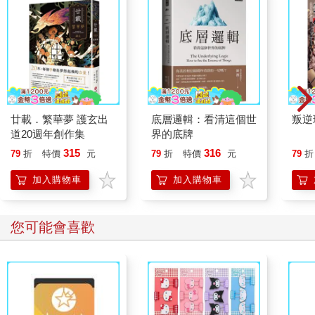
到有一隻雞不見了。
表演結束後，我去後台檢查，看到觸目驚心的景象。原來前一晚
有浣熊入侵，牠們闖進雞舍，殺死了一隻雞，還把屍體拖到牛的
水槽裡清洗後再啃食殘渣。羽毛漂浮在水面上，也散落在地板
上。牛因為這場駭人的夜襲受到嚴重驚嚇，所以沒辦法觸動第一
個提示信號。沒有了鈴鐺聲，自然無法啟動表演。
這正是你要用來打破拖延習慣迴圈的方法。我不是建議你殺一隻
雞，然後把牠拖去牛的水槽裡洗一洗。不過，想成功改變任何習
廿載．繁華夢 護玄出
底層邏輯：看清這個世
叛逆
慣，首要之務便是消除信號，而這個做法的挑戰，在於找出哪些
道20週年創作集
界的底牌
行為是阻礙成功的習慣迴圈，然後再創造新的習慣來取而代之。
315
316
79
折
特價
元
79
折
特價
元
79
折
獎勵
加入購物車
加入購物車
雖然養成習慣的過程很簡單，但持續保持卻不容易。在書裡講解
這些做法是一回事，但是把操作流程付諸行動並不像看起來那麼
簡單。當然你想必也知道這一點，否則就不會讀這本書了。
您可能會喜歡
時間給你壓力，意外狀況消磨你的動力，或環境突然發生變動
（譬如你的辦公桌上出現一隻死雞）等等，都有可能破壞你的工
作效率，干擾你完成任務。說不定以下幾個因素就發生在你身
上：
•你睡過頭了。
•你經常出門在外，居無定所。