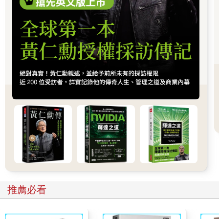
到信號後，會把頭伸出籠子拉動一根繫著鈴鐺的繩子。六隻雞聽
到鈴鐺聲後，就從被畫成草原小屋的籠子裡跑出來，奔向一間學
舍，六隻雞來到學舍時，會帶動扮成老師的鴨子現身。
接下來，一個動作引出下一個動作，兔子、山羊和豬扮演的角色
依次亮相，最後這場表演會在全場歡呼聲中落幕。這些訓練有素
的動物表演就是一個例行儀式，由鈴鐺聲觸發，每個動作都會觸
發下一個動作。這一連串動作只要一啟動，就無法停止，我們可
以把它比喻為複雜的習慣模式。
然而，有一天，因為少了第一個信號，發生導致整個演出中斷的
狀況。
本來那天一切都很正常，最後卻差點成了一場災難。當時我走上
舞台，打開麥克風，開始按照劇本對著在場的觀眾講故事。接著
我按下蜂鳴器打信號，提示牛拉繩搖響鈴鐺，可是牠沒出現。我
又按了一次，但還是不見蹤影。我一按再按，設法讓表演開始，
但都徒勞無功。鈴鐺不響，就沒有信號可以觸發六隻雞做出反
應，其他環節也無法依序展開。整套表演全仰賴第一個鈴鐺提示
聲。
我不知道牛為什麼沒有反應，也沒有時間去查明原因，因為觀眾
推薦必看
正在等待，於是我趕緊沿著舞台跑過去，抓了一下繩子，搖響了
鈴鐺。但那幾隻雞過了一會兒才慢吞吞走向學舍，同時我也注意