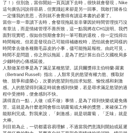
了！）但別急，當你開始一頁頁讀下去時，很快就會發現，Nike
這句廣告詞說得容易，但實踐起來卻是另一回事。我敢打賭各位
一定懂我的意思，否則就不會覺得有讀這本書的必要了。
當你一章一章讀下去時，會發現拖延並非肇因於時間管理技巧沒
有章法，而是情緒管理不善所致，這一點我將在CH1說明。我們
面對現實吧，假如你預期會拿到一筆可觀的退稅，你一定找得出
時間報稅。但若是發現自己可能得補繳稅時，恐怕就會把同樣的
時間拿去做各種雞毛蒜皮的小事，儘可能拖延報稅。由此可見，
時間不是問題，你之所以拖延，是為了把計算出自己欠國稅局多
少錢時的心痛感延後。
人類做某些事是為了滿足某種慾望。諾貝爾獎得主伯特蘭‧羅素
（Bertrand Russell）指出，人類常見的慾望有權力慾、獲取財
物、競爭和虛榮心，次要的慾望則包括求知慾、愉悅感和刺激
感。人的慾望得到滿足時就會感到快樂，若是尋求滿足慾望的過
程中受挫時，便會感到不快。
講得直白一點，人做（或不做）事情，是為了得到快樂或避免痛
苦。這就是為什麼老闆會祭出胡蘿蔔或大棒的獎懲，來確保工作
能順利完成。對我來說，「刺激感」就是胡蘿蔔，「乏味」就是
大棒。
到目前為止，一切都還容易理解，不過當我們意識到開始或延遲