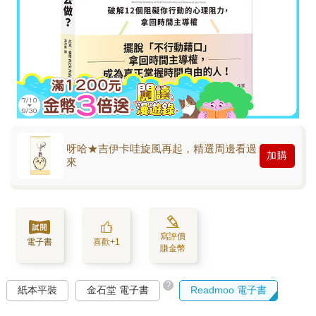
呀哈★吉伊卡哇旋風再起，精選周邊看過
加購
來
寫評價
電子書
喜歡+1
賺金幣
?
紙本平裝
金石堂 電子書
Readmoo 電子書