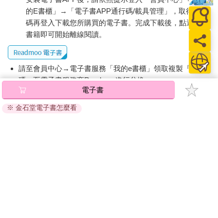
習慣。有些過去習慣會讓你尋求酒精或香菸的慰藉，或許當時你
覺得這些東西暫時有幫助，但過了幾十年後，這些舊習慣不僅毫
的E書櫃」→「電子書APP通行碼/載具管理」，取得通行
無用處，甚至可能對健康有害。
碼再登入下載您所購買的電子書。完成下載後，點選任一
隱藏起來的舊習慣比新習慣存在的時間長得多，因此很容易在情
書籍即可開始離線閱讀。
緒動盪時重出江湖。這就是人在壓力下行為表現往往大不相同的
原因之一。接下來，我會闡述如何用有助於你達成目標的習慣，
來取代不良習慣。
請至會員中心→電子書服務「我的e書櫃」領取複製『兌換
碼』至電子書服務商Readmoo進行兌換。
養成新習慣
電子書
要開始養成健康的新習慣，必須先建立一個提示，就像提示魔法
退換貨須知：
村那隻牛和那些雞的鈴鐺聲一樣。接下來我會以減重為例來解
※ 金石堂電子書怎麼看
因版權保護，您在金石堂所購買的電子書僅能以金石堂專屬
說，因為這是許多人新年第一天立下，但到了春天老早就忘記的
的閱讀軟體開啟閱讀，無法以其他閱讀器或直接下載檔案。
新目標。你用的方法必須務實；你不可能一夕之間就減掉過去幾
依據「消費者保護法」第19條及行政院消費者保護處公告之
年累積的多餘體重。事實上，這種急速減重的方法既不健康、也
「通訊交易解除權合理例外情事適用準則」，非以有形媒介
註定會失敗，更不用說會擾亂許多生理機能。
提供之數位內容或一經提供即為完成之線上服務，經消費者
我的建議是一開始不要以減重為目標，而是先設法維持現狀。換
事先同意始提供。（如：電子書、電子雜誌、下載版軟體、
句話說，你的第一個目標應該是別再讓體重增加，而最可靠的做
虛擬商品…等），
不受「網購服務需提供七日鑑賞期」的限
法就是平衡熱量的攝取與消耗，因此你有以下三個選擇：（一）
制
。為維護您的權益，建議您先使用「試閱」功能後再付款
減少攝取食物的種類和數量；（二）透過運動增加熱量的消耗；
購買。
（三）兩者雙管齊下更理想。
運動很容易變成一種習慣。建議你簡化這個過程，不必做太多計