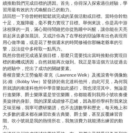
續推動我們完成目標的誘因。首先，你得深入探索過往經驗，學
習用最有效的方式喚醒自己的動力。
請回想一下你曾輕輕鬆鬆就完成的某個活動或目標。當時你幹勁
十足，克服障礙，毫不費力實現了目標。舉例來說，你是高中游
泳校隊的一員，滿心期待鬧鐘把你從熟睡中叫醒，讓你能在天亮
前起床去參加晨訓。又或許你為了在學校的辯論隊有出色表現而
用心做準備，或是花了整個週末的時間修補你那輛老爺車的引
擎，設法從中多榨取一點馬力。
既然你曾經完成過某個目標，那麼只需要找出當時推動你實現目
標的動機或誘因，自然就能再次做到。我正是靠這個方法從過去
的經驗中，挖出了成功的關鍵要素。
香檳音樂大王勞倫斯‧韋克（Lawrence Welk）及搖滾青年偶像鮑
比‧維（Bobby Vee）皆發跡於南北達科他州，由此可見，為何我
所就讀的南達科他州中學音樂如此盛行，我也浸淫其中。無論是
行進樂隊、爵士樂隊還是管弦樂團，你都能看到我用小號吹奏優
美旋律的身影。我的課業成績慘不忍睹，因為那些學科對我來說
乏味至極，我寧可鑽研樂譜，也不去讀數學和歷史，每天晚上和
大多數的週末都在練習吹奏古典樂、爵士樂，甚至反覆練習音
階。吹小號就是我的熱情所在，我無須費力就能湧出練習的動
力。