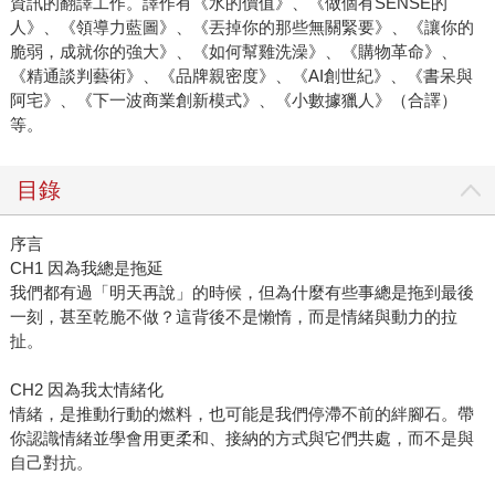
資訊的翻譯工作。譯作有《水的價值》、《做個有SENSE的
人》、《領導力藍圖》、《丟掉你的那些無關緊要》、《讓你的
脆弱，成就你的強大》、《如何幫雞洗澡》、《購物革命》、
《精通談判藝術》、《品牌親密度》、《AI創世紀》、《書呆與
阿宅》、《下一波商業創新模式》、《小數據獵人》（合譯）
等。
目錄
序言
CH1 因為我總是拖延
我們都有過「明天再說」的時候，但為什麼有些事總是拖到最後
一刻，甚至乾脆不做？這背後不是懶惰，而是情緒與動力的拉
扯。
CH2 因為我太情緒化
情緒，是推動行動的燃料，也可能是我們停滯不前的絆腳石。帶
你認識情緒並學會用更柔和、接納的方式與它們共處，而不是與
自己對抗。