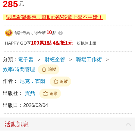
285
元
認購希望書包，幫助弱勢孩童上學不中斷！
10
預計最高可得金幣
點
?
100累1點 4點抵1元
HAPPY GO享
折抵無上限
分類：
電子書
＞
財經企管
＞
職場工作術
＞
效率/時間管理
追蹤
作者：
尼克．霍爾
追蹤
出版社：
寶鼎
追蹤
出版日：
2026/02/04
活動訊息