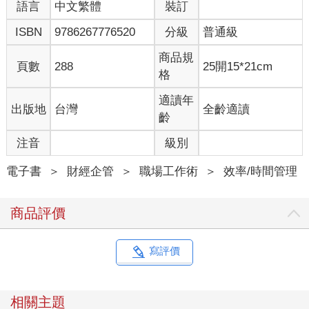
上睡衣、拍鬆枕頭，也許還會看點書）。這一連串動作變成了一
語言
中文繁體
裝訂
種習慣，通常由個觸發點所引發。有些人的觸發點可能是夜間新
ISBN
9786267776520
分級
普通級
聞播報完畢，主播向觀眾道晚安的時候，也或者是某個細微的事
物，譬如一天中的某個時間點。
商品規
早上到了辦公室之後，也許會觸發你去茶水間喝杯咖啡，即便有
頁數
288
25開15*21cm
格
時候你因為早起，出門前已經在家裡喝了兩杯。把咖啡杯放下這
個動作，會連帶促使你走去辦公室。接著你會檢查電子郵件，過
適讀年
出版地
台灣
全齡適讀
後再喝杯咖啡休息一下。如果每天都照著這個例行程序走，那麼
齡
該程序就很有可能變成你的習慣迴圈。
習慣可以非常複雜，也可以像單一個提示、反應和獎賞那樣簡
注音
級別
單。舉個例子來說，當你看到麥當勞的金拱門標誌映入眼簾時，
就去買一個冰旋風，這就是一個簡單的例行儀式。最終，這個儀
電子書
＞
財經企管
＞
職場工作術
＞
效率/時間管理
式會在你每天通勤回家路上變成一個制約的習慣迴圈。提示是餐
廳，反應是點冰品，而獎勵則是由美味所引發的快感。
商品評價
由於這個習慣迴圈已經成為例行儀式，因此當你感嘆衣服怎麼變
得愈來愈緊時，可能不會去刻意思考自己為什麼要把車開進得來
速。這類的習慣本身並沒有錯，事實上，這種習慣甚至能夠大大
寫評價
提高做完事情的機率。但如果你投入一個例行儀式的目的，很明
顯是為了拖延開始執行重要任務，那麼你的工作效率就會受到衝
擊。以這種情況而言，「拖延」這個標籤貼得合情合理。
相關主題
有些人習慣推遲所有任務，使得任何截止期限都能觸發一個最終