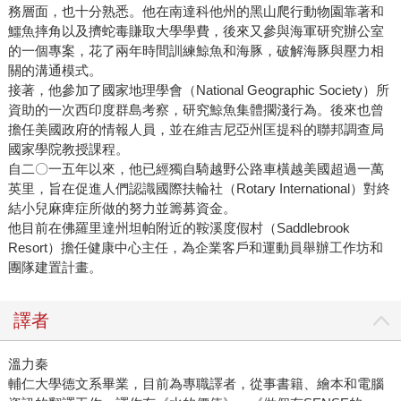
務層面，也十分熟悉。他在南達科他州的黑山爬行動物園靠著和
鱷魚摔角以及擠蛇毒賺取大學學費，後來又參與海軍研究辦公室
的一個專案，花了兩年時間訓練鯨魚和海豚，破解海豚與壓力相
關的溝通模式。
接著，他參加了國家地理學會（National Geographic Society）所
資助的一次西印度群島考察，研究鯨魚集體擱淺行為。後來也曾
擔任美國政府的情報人員，並在維吉尼亞州匡提科的聯邦調查局
國家學院教授課程。
自二〇一五年以來，他已經獨自騎越野公路車橫越美國超過一萬
英里，旨在促進人們認識國際扶輪社（Rotary International）對終
結小兒麻痺症所做的努力並籌募資金。
他目前在佛羅里達州坦帕附近的鞍溪度假村（Saddlebrook
Resort）擔任健康中心主任，為企業客戶和運動員舉辦工作坊和
團隊建置計畫。
譯者
溫力秦
輔仁大學德文系畢業，目前為專職譯者，從事書籍、繪本和電腦