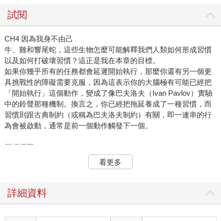
試閱
CH4 因為我身不由己
牛、雞和響尾蛇，這些生物怎麼可能解釋我們人類如何形成習慣
以及如何打破壞習慣？這正是我在本章的目標。
如果你幾乎所有的任務都會延遲開始執行，那麼你還有另一個更
具挑戰性的障礙需要克服，因為這表示你的大腦極有可能已經把
「開始執行」這個動作，變成了像巴夫洛夫（Ivan Pavlov）實驗
中的鈴聲那種機制。換言之，你已經把拖延養成了一種習慣，而
習慣則跟古典制約（或稱為巴夫洛夫制約）有關，即一連串的行
為會被啟動，通常是前一個動作觸發下一個。
習慣迴圈
這一連串行為始於一個觸發點，而這個觸發點可以是你看到、聽
看更多
到或聞到的東西，又或者是多種事物的綜合。接著觸發點會啟動
一個例行程序，並在最終以獎勵作為結束。獎勵到來所附帶的愉
悅感是這個習慣流程──或稱為習慣迴圈──的第三個，也是最後
詳細資料
一個部分。
舉個例子來說，很多人都有一套睡前上床儀式（譬如拉窗簾、穿