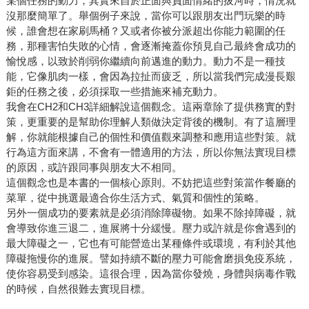
某個任務的動力，其實來自於正面與負面情緒的拔河時，情況就
沒那麼簡單了。舉個例子來說，當你可以跟朋友出門玩樂的時
候，誰會想在家刷馬桶？又或者你被分派超出你能力範圍的任
務，那種害怕失敗的心情，會逐漸掩蓋你預見自己最終會成功的
愉悅感，以致於削弱你繼續向前邁進的動力。動力不是一種技
能，它像肌肉一樣，會因為拉扯而疲乏，所以當我們完成漫長艱
鉅的任務之後，必須採取一些措施來補充動力。
我會在CH2和CH3詳細解說這個觀念。這兩章除了提供務實的對
策，更重要的是幫助你理解人類做決定背後的機制。有了這層理
解，你就能根據自己的個性和價值觀來調整和應用這些對策。就
行為這方面來講，不會有一體適用的方法，所以你無法實現目標
的原因，或許跟同事與朋友大不相同。
這個觀念也是本書的一個核心原則。不妨把這些對策當作餐廳的
菜單，從中挑選最適合你生活方式、氣質和個性的策略。
另外一個成功的要素就是必須消除障礙物。如果不除掉障礙，就
會導致你進三退二，進展將十分緩慢。壓力或許就是你會遇到的
最大障礙之一，它也有可能營造出某種條件或環境，有利於其他
障礙拖慢你的進展。譬如持續不斷的壓力可能會磨損免疫系統，
使你容易受到感染。這很合理，因為當你發燒，身體與病毒作戰
的時候，自然很難去實現目標。