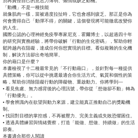
別再責怪自己的意志力薄弱、懶惰或缺乏動機。
「動機」不是一種技能
就像肌肉一樣，當被過度拉扯時，它也會感到疲乏。那正是你為
何會覺得自己「動彈不得」的關鍵，這個發現將可能徹底改變你
的人生。
國際公認的心理神經免疫學專家尼克．霍爾博士，以超過四十年
的研究與實務經驗，將帶你破解「行動的生化密碼」，幫助你輕
鬆跨越內在阻礙，達成任何你想實現的目標。看似複雜的生化機
制，解決方法卻出奇地簡單。
你的藉口是什麼？
本書檢視了十二種最常見的「不行動藉口」，並針對每一種提供
具體策略，你可以從中挑選最適合你生活方式、氣質和個性的策
略，幫助你消除阻礙行動的障礙物、重啟動力。你將學到—
• 看見焦慮、無力感背後的心理訊號，帶你從「想做卻不動」轉為
「行動優先」。
• 學會辨識內在欲望與動力來源，建立能真正推動自己的獎勵機
制。
• 找回對目標的掌控感，不再被壓力、完美主義或失敗恐懼困住。
• 透過具體練習與情緒覺察，打造「能做、想做、持續做」的生活
節奏。
本書適合那些人閱讀