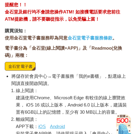
活下去才是當務之急，飄渺的未來以後再說。
提醒您！！
此外，大腦會引導你尋找有獎勵的活動。龐大的神經元網絡利用
金石堂及銀行均不會請您操作ATM! 如接獲電話要求您前往
多巴胺和腦內啡來產生愉悅的感覺，這種感覺可以透過食用美味
ATM提款機，請不要聽從指示，以免受騙上當！
的食物、做愛、運動、吸食古柯鹼之類的毒品或其他愉快經歷來
引發。大腦的這個特性也解釋了為什麼有人即使不想喝咖啡、吃
購買須知：
零食，也會走去員工休息室做這些事。他們真正的目的其實是為
使用金石堂電子書服務即為同意
金石堂電子書服務條款
。
了拖延乏味的任務，不想整理老闆那張龐雜無章的工作表。快樂
電子書分為「金石堂(線上閱讀+APP)」及「Readmoo(兌換
總是贏過無聊，這是千古不變的道理。
青少年特別容易拖延。我在多年的學術生涯中就見過太多學生因
碼)」兩種：
為熬夜而疲憊不堪，導致考試失利的例子。學生們在學期間不好
好讀書，又抗拒不了派對、打電動或跟朋友消磨時光的誘惑，這
不難理解，畢竟他們的大腦前額葉（這個腦區讓人能夠將行動與
將儲存於會員中心→電子書服務「我的e書櫃」，點選線上
未來的獎懲連結起來）仍在發育中。
閱讀直接開啟閱讀。
要克服拖延的習慣，就必須找到比休息喝咖啡或社交更具獎勵性
線上閱讀：
的實體或事件，然後將之與任務連結起來。
建議使用Chrome、Microsoft Edge 有較佳的線上瀏覽效
請記住，習慣永遠不會消失，只是換成新習慣後被推到大腦深處
果， iOS 16 或以上版本，Android 6.0 以上版本，建議裝
而已。當情緒有劇烈波動時，壞習慣往往又會捲土重來，這是因
置有6GB以上的記憶體，至少有 30 MB以上的容量。
為人類大腦天生就偏愛熟悉的事物所致。「小心駛得萬年船」是
離線閱讀：
大腦奉為圭臬的座右銘。
APP下載：
iOS
Android
如果壓力來到臨界點，你可能會重拾大學或童年時期根深蒂固的
安裝電子書APP後，請依照提示登入「會員中心」→「我