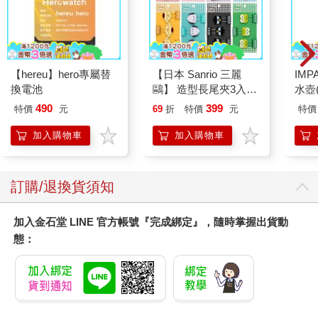
•你放下所有事情來處理某個緊急狀況。
•生病使你精力盡失。
生活裡擾亂你周密計畫的狀況很多，以上僅列舉幾個作為參考。
【hereu】hero專屬替
【日本 Sanrio 三麗
IM
這些都是壓力的導火線，伴隨而來的情緒可能會干擾一切，讓你
換電池
鷗】 造型長尾夾3入組
水壺(
無法過上美好的生活。事先瞭解潛在的障礙，可以幫助你制訂替
(8款可選) 凱蒂貓 Hello
IM0
代計畫，把這些壓力帶來的衝擊減至最低。
490
399
特價
元
69
折
特價
元
特價
Kitty 庫洛米 布丁狗 酷
雖然觸發習慣的信號會啟動一套例行儀式，但獎勵才是使習慣得
企鵝
加入購物車
加入購物車
以持續的關鍵。對魔法村的動物來說，獎勵就是牠們完成例行動
作後獲得的食物。以工作場合而言，獎勵也許是走去員工休息室
喝咖啡並與同事社交的愉快時光，這個例行儀式也是社會可接
受、用來拖延那些可能會單調乏味工作的一種方法。換句話說，
訂購/退換貨須知
這是一種愉悅的解悶做法。在這種情況下，克服拖延的關鍵則在
於將你應該完成的任務，連結到一些比拖延例行儀式更具有獎勵
加入金石堂 LINE 官方帳號『完成綁定』，隨時掌握出貨動
性的事物。
態：
另外還有一個問題。人類的大腦天生就是優先考量當前的生存需
求，而不是未來。舉例來說，有充分的文獻紀錄顯示，在某些壓
力嚴重的情況下，那些提供能量來因應威脅的化學物質也會抑制
人體的免疫系統。可是大腦並不關心你會因此更容易感染新冠肺
炎或流感，因為如果你變成一具屍體，這些疾病就無關緊要了。