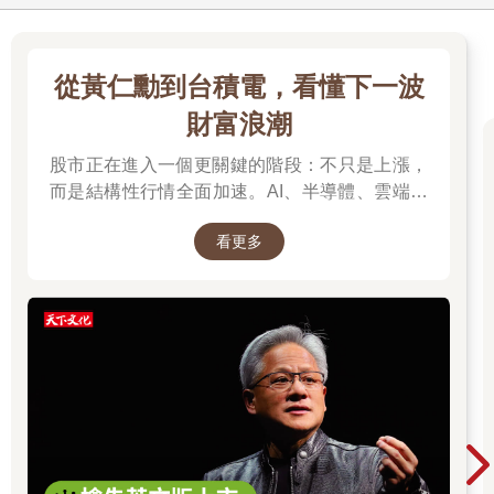
會自動運行的拖延儀式。也就是說，你養成了由截止期限所觸發
的不良習慣，就像巴夫洛夫的狗，把鈴聲連結到肉的形體和氣味
後就會流口水一樣。在你的習慣裡，觸發點不是鈴聲，而是跟完
從黃仁勳到台積電，看懂下一波
成任務──包括明明可以迅速處理完畢的任務在內──有關聯的各
種想法。拖延開始執行任務會變成一種本能，即便是簡單就能完
財富浪潮
成的任務，以致於到了最後你才發現幾乎什麼都沒完成（你老闆
股市正在進入一個更關鍵的階段：不只是上漲，
也發現了）。
而是結構性行情全面加速。AI、半導體、雲端運
習慣就是習慣
算與高階製造，正成為資金長期追逐的主軸，推
對大腦來說，習慣沒有好壞之分，習慣就是習慣，無論會產生什
看更多
動全球科技基礎建設持續升級。尤其台灣憑藉晶
麼後果。習慣的好與壞，是我們根據自己的慾望和期望來判斷
片製造與AI供應鏈核心地位，正站在這波成長浪
的。
潮的關鍵樞紐上。而在這場浪潮中，有一個名字
我在南達科他州黑山爬蟲動物園被鱷魚嚴重咬傷後的經歷，可以
你不得不認識：黃仁勳（NVIDIA），他正在定義
用來說明「觸發──行為──獎勵」這個迴圈的運作。當時我的工
AI算力時代的規則，而台積電則是全球晶片製造
作除了跟鱷魚摔角之外，另外還要負責擠響尾蛇的毒液，我靠這
的核心引擎。從AI晶片、資料中心到記憶體與伺
些工作賺大學學費，同時也從中學習如何應對壓力！每當被鱷魚
服器，整條產業鏈正在被重新定價，帶動企業獲
或蛇咬傷，我會先去「魔法村」工作，直到身體恢復到可以回去
利與出口預期同步上修。這不只是股市行情，而
鱷魚和蛇的表演場地。
是一次世界趨勢的重組：AI正在重寫產業分工，
魔法村是一個由一群訓練有素的動物組成的假村莊，牠們的籠子
藏在一片模仿美國舊西部小鎮風情的外牆後面。受過訓練的牛接
也正在改變資本流向與全球經濟結構。