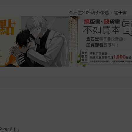
2026金石堂暑假漫博〈你好，我
的懊惱！」