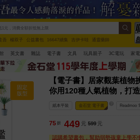
圭吾
楊双子
公益書包
16647續集
吉伊卡哇
通靈藥師
路邊攤新作
馬斯克
玩具總動員5
超慢跑
館
英文書
雜誌
電子書
文具
玩具親子
3C電玩
家
【電子書】居家觀葉植物
固定
你用120種人氣植物，打
版型
?
紙本平裝
金石堂 電子書
Readmoo
449
75
折
元
599
元
認購希望書包，幫助弱勢孩童上學不