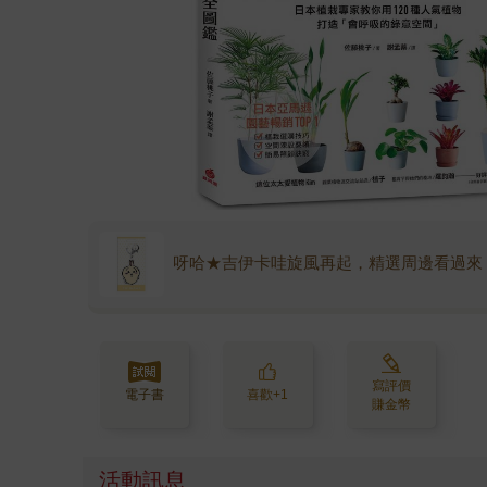
呀哈★吉伊卡哇旋風再起，精選周邊看過來
寫評價
電子書
喜歡+1
賺金幣
活動訊息