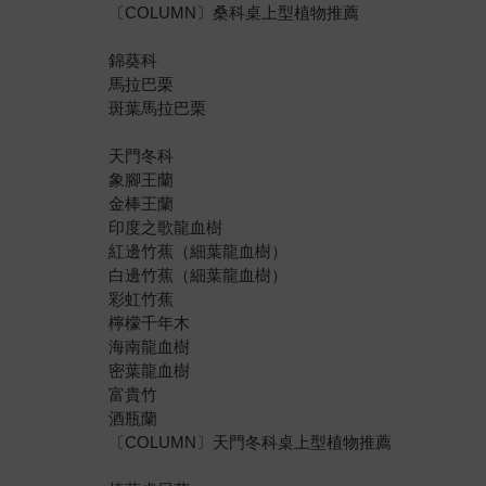
〔COLUMN〕桑科桌上型植物推薦
錦葵科
馬拉巴栗
斑葉馬拉巴栗
天門冬科
象腳王蘭
金棒王蘭
印度之歌龍血樹
紅邊竹蕉（細葉龍血樹）
白邊竹蕉（細葉龍血樹）
彩虹竹蕉
檸檬千年木
海南龍血樹
密葉龍血樹
富貴竹
酒瓶蘭
〔COLUMN〕天門冬科桌上型植物推薦