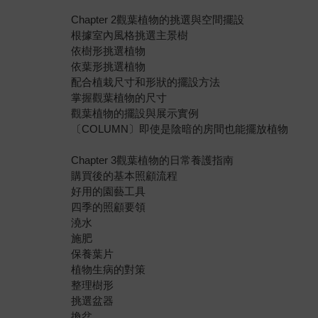
Chapter 2觀葉植物的挑選與空間擺設
根據室內風格挑選主景樹
依樹形挑選植物
依葉形挑選植物
配合植栽尺寸和形狀的擺設方法
掌握觀葉植物的尺寸
觀葉植物的擺設與展示實例
〔COLUMN〕即使是陰暗的房間也能擺放植物
Chapter 3觀葉植物的日常養護指南
購買後的基本照顧流程
好用的園藝工具
四季的照顧要領
澆水
施肥
保養葉片
植物生病的對策
整理樹形
挑選盆器
換盆