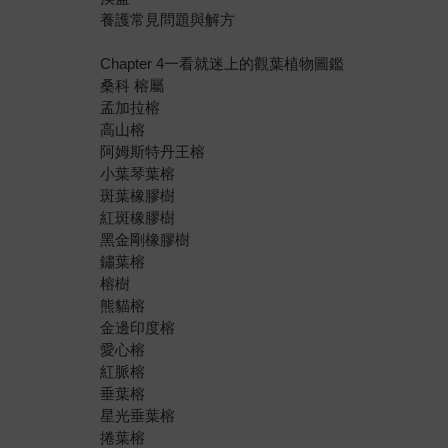
養護常見問題與解方
Chapter 4一看就迷上的觀葉植物圖鑑
桑科 榕屬
孟加拉榕
高山榕
阿姆斯特丹王榕
小葉琴葉榕
斑葉橡膠樹
紅斑橡膠樹
黑金剛橡膠樹
鏽葉榕
榕樹
熊貓榕
金邊印度榕
愛心榕
紅脈榕
垂葉榕
星光垂葉榕
捲葉榕