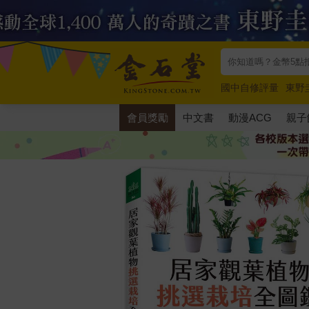
國中自修評量
東野
唯紅花綻放
奧德賽
會員獎勵
中文書
動漫ACG
親子