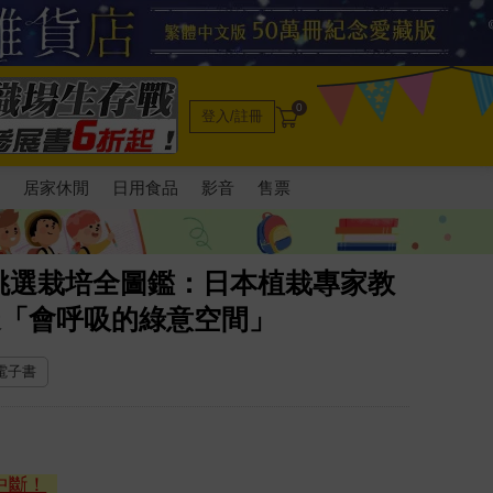
0
登入/註冊
電
居家休閒
日用食品
影音
售票
挑選栽培全圖鑑：日本植栽專家教
造「會呼吸的綠意空間」
 電子書
中斷！