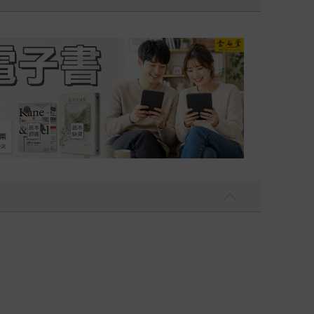
吃一點〉第二波
金石堂2026海