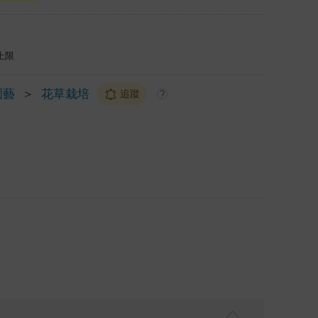
上限
園藝
＞
花草栽培
追蹤
?