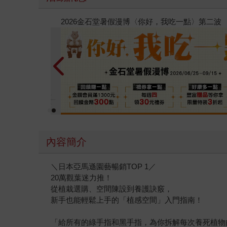
春光ｘ奇幻基地｜全書系展
內容簡介
＼日本亞馬遜園藝暢銷TOP 1／
20萬觀葉迷力推！
從植栽選購、空間陳設到養護訣竅，
新手也能輕鬆上手的「植感空間」入門指南！
「給所有的綠手指和黑手指，為你拆解每次養死植物