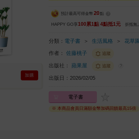
20
預計最高可得金幣
點
?
100累1點 4點抵1元
HAPPY GO享
折抵無
分類：
電子書
＞
生活風格
＞
花草
作者：
佐藤桃子
追蹤
出版社：
蘋果屋
追蹤
?
加購
出版日：
2026/02/05
電子書
※ 本商品會員日滿額金幣加碼回饋最高15倍