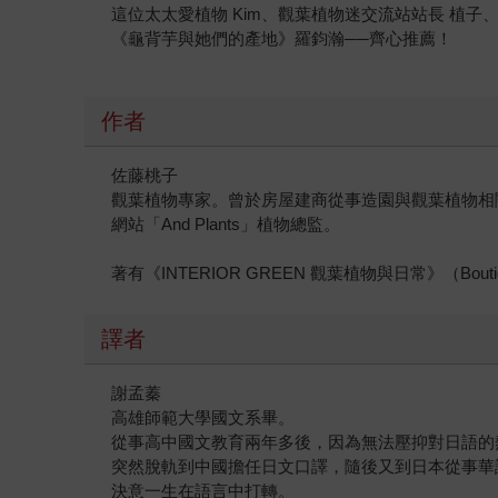
這位太太愛植物 Kim、觀葉植物迷交流站站長 植子
《龜背芋與她們的產地》羅鈞瀚──齊心推薦！
作者
佐藤桃子
觀葉植物專家。曾於房屋建商從事造園與觀葉植物相關
網站「And Plants」植物總監。
著有《INTERIOR GREEN 觀葉植物與日常》
譯者
謝孟蓁
高雄師範大學國文系畢。
從事高中國文教育兩年多後，因為無法壓抑對日語的
突然脫軌到中國擔任日文口譯，隨後又到日本從事華
決意一生在語言中打轉。