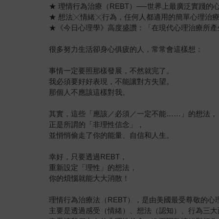
★ 理情行為治療（REBT）──世界上最廣泛實踐的
★ 想法╳情緒╳行為，任何人都適用的簡單心理治
★《今日心理學》高度盛讚：「在現代心理治療所產
很多努力生活卻身心俱疲的人，常常會這樣想：
事情一定要照那樣發展，不然就完了。
我必須要好好表現，不能讓對方失望。
那個人不應該這樣對我。
其實，這些「應該／必須／一定不能……」的想法，
正是所謂的「非理性信念」，
並悄悄偷走了你的能量、自信和人生。
幸好，只要透過REBT，
重新設定「理性」的想法，
你的煩惱就能大大消散！
理情行為治療法（REBT），是由美國最受尊敬的心
主要是透過感受（情緒）、想法（認知）、行為三大