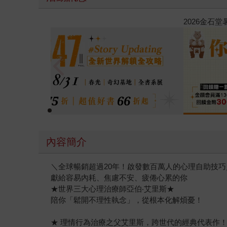
春光ｘ奇幻基地｜全書系展
內容簡介
＼全球暢銷超過20年！啟發數百萬人的心理自助技巧
獻給容易內耗、焦慮不安、疲倦心累的你
★世界三大心理治療師亞伯‧艾里斯★
陪你「鬆開不理性執念」，從根本化解煩憂！
★ 理情行為治療之父艾里斯，跨世代的經典代表作