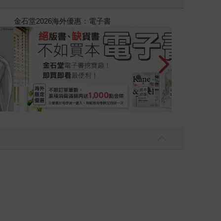
吃一點〉第二波
金石堂2026海