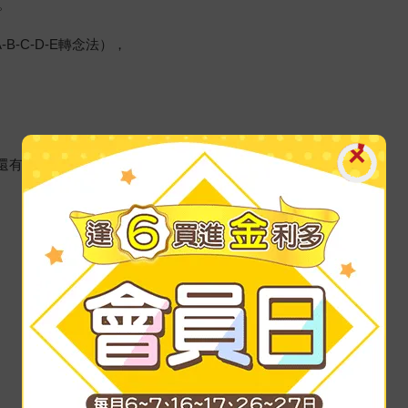
。
-C-D-E轉念法），
。
還有自憐。
。