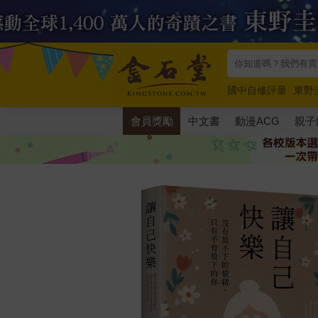
國中自修評量
東野
唯紅花綻放
奧德賽
會員獎勵
中文書
動漫ACG
親子