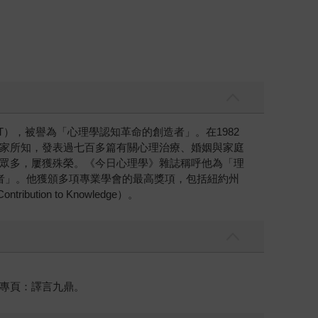
REBT），被譽為「心理學認知革命的創造者」。在1982
家所知，發表過七百多篇有關心理治療、婚姻與家庭
眾多，屢獲殊榮。《今日心理學》雜誌稱呼他為「理
他為「年度人文學者」。他獲頒多項專業學會的最高獎項，包括紐約州
tion to Knowledge）。
專頁：譯言九鼎。