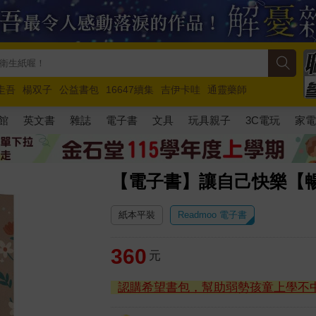
圭吾
楊双子
公益書包
16647續集
吉伊卡哇
通靈藥師
路邊攤新作
馬斯克
玩具總動員5
超慢跑
館
英文書
雜誌
電子書
文具
玩具親子
3C電玩
家
【電子書】讓自己快樂【
紙本平裝
Readmoo 電子書
360
元
認購希望書包，幫助弱勢孩童上學不