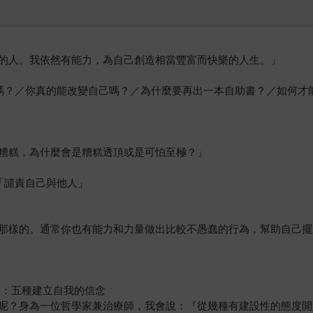
的人。我依然有能力，為自己創造相當豐富而快樂的人生。」
嗎？／你真的能改變自己嗎？／為什麼要再出一本自助書？／如何才能
糟糕，為什麼會是糟糕透頂或是可怕至極？」
「譴責自己與他人」
那樣的。通常你也有能力和力量做出比較不愚蠢的行為，幫助自己擺
自己：五種建立自我的信念
呢？身為一位哲學家兼治療師，我會說：『從幾種有建設性的態度開