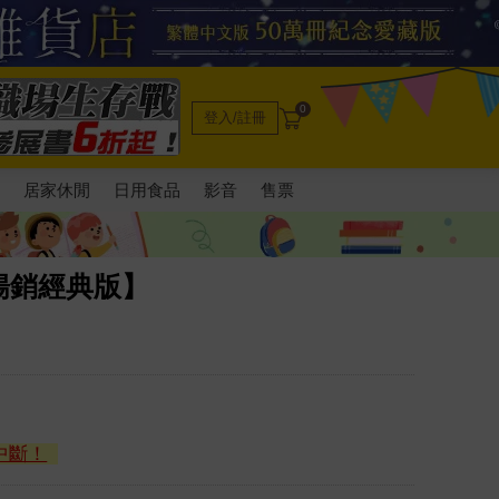
0
登入/註冊
電
居家休閒
日用食品
影音
售票
暢銷經典版】
中斷！