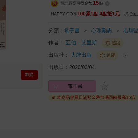
15
預計最高可得金幣
點
?
100累1點 4點抵1元
HAPPY GO享
折抵無
分類：
電子書
＞
心理勵志
＞
心理諮
作者：
亞伯．艾里斯
追蹤
出版社：
大牌出版
追蹤
?
出版日：
2026/03/04
加購
電子書
※ 本商品會員日滿額金幣加碼回饋最高15倍