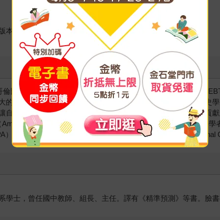
版本！
國心理學家，哥倫比亞大學臨床心理學博士。在1955年發展了理情行為治療（
大的心理治療師。他的名字廣為世界各地的心理學家、學生、歷史學
讓自己不生氣》、《讓自己不再焦慮》。艾里斯博士對心理學的貢獻
學會（American Humanist Association）在1971年提名
出專業知識貢獻獎（Distinguished Professional Contribu
系學士，曾任國中教師、組長、主任。譯有《精準預測》等書。臉書