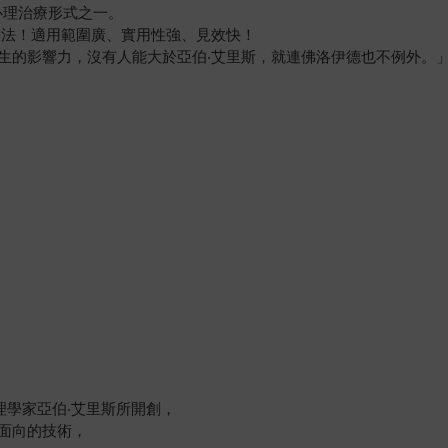
心理治療形式之一。
療法！適用範圍廣、實用性強、見效快！
生的影響力，沒有人能大於亞伯‧艾里斯，就連佛洛伊德也不例外。
理學家亞伯‧艾里斯所開創，
面向的技術，