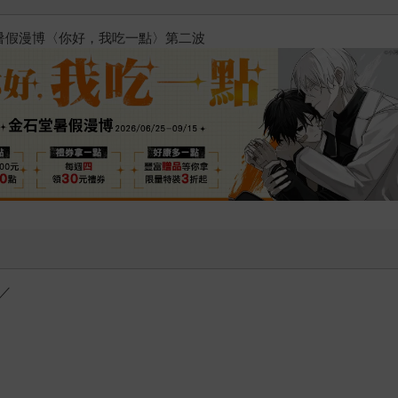
2026金石堂暑假漫博〈你好，我
／
！