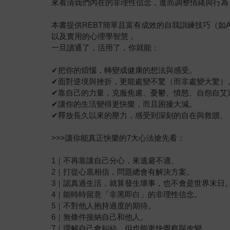
來看清我們內在的非理性信念，進而調整情緒與行為
本書提供REBT簡單且富有成效的自我訓練技巧（如A-B
以及實用的心理學智慧，
一旦讀通了，活用了，你就能：
✔把你的煩惱，轉變成健康的想法與感受。
✔面對逆境與挫折，更能處變不驚（而非處變大驚）
✔靠自己的力量，克服焦慮、憂鬱、憤怒、自怨自艾
✔讓你的生活變得更快樂，而且困擾大減。
✔釋放長久以來的壓力，感受到深刻的自在與救贖。
>>>讓你能真正快樂的7大心法搶先看：
1｜不再靠讓自己分心，來逃避不適。
2｜打從心底相信，問題總會有解決方案。
3｜認真過生活，就算發生壞事，也不會是世界末日
4｜能時時留意「非黑即白」的非理性信念。
5｜不對他人抱持過度的期待。
6｜無條件接納自己和他人。
7｜理解自己會糾結，但也能更快覺察與改變。