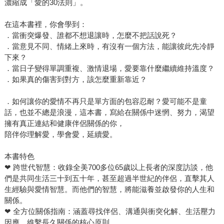
濃縮成「愛的30法則」。
在這本書裡，你會學到：
．當衝突爆發、誰都不想退讓時，怎麼不把話說死？
．當意見不同、情緒上來時，有沒有一個方法，能讓彼此先冷靜
下來？
．當日子變得單調重複、激情退場，愛要靠什麼繼續維持溫度？
．如果真的傷害到對方，該怎麼重新靠近？
．如何讓你的愛情不再只是單方面的包容忍耐？愛可能不是童
話，也並不總是浪漫，這本書，寫給在關係中迷惘、努力，渴望
擁有真正連結和健康伴侶關係的你，
陪伴你理解愛，學會愛，延續愛。
本書特色
❤ 跨世代智慧：收錄全美700多位65歲以上長者的深度訪談，他
們是共同生活三十到五十年，甚至超過半世紀的伴侶，直擊其人
生經驗與愛情智慧。而他們的智慧，將能滋養並啟發你的人生和
關係。
❤ 全方位關係指南：涵蓋尋找伴侶、溝通與衝突化解、生活壓力
因應、維繫長久關係的核心原則。