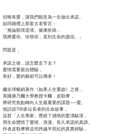
但唯有愛，讓我們願意為一生做出承諾。
如同婚禮上那套古老誓言：
「無論順境逆境、健康疾病，
我將愛你、珍惜你，直到生命的盡頭。」
問題是，
承諾之後，該怎麼走下去？
愛情需要親自體驗，
幸好，愛的藝術可以傳承！
繼全球暢銷著作《如果人生重啟》之後，
美國康乃爾大學教授卡爾．皮勒摩，
將研究焦點轉向人生最重要的課題──愛。
他訪談700多位長者的生命故事，
這群「人生專家」歷經了感情的驚濤駭浪，
用生命體悟了愛情、浪漫、長久承諾的真諦。
作者皮勒摩將這些跨越半世紀的真實經驗，