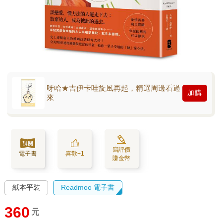
呀哈★吉伊卡哇旋風再起，精選周邊看過
加購
來
寫評價
電子書
喜歡+1
賺金幣
紙本平裝
Readmoo 電子書
360
元