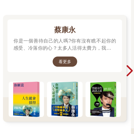
經驗的聲音。我不禁思考：我們能不能向那些歷經婚姻驚濤駭
浪、最終仍攜手抵達彼岸的人取經？何不直接去找源頭，請教那
些婚姻與感情經驗最豐富的美國長者？我深信，我們能夠系統化
地收集這些人生智慧，將其轉化為實用建議，幫大家在這個充滿
蔡康永
變數又艱辛的時代，找到並維繫幸福的婚姻。
……
你是一個善待自己的人嗎?你有沒有瞧不起你的
獨一無二的「練」愛指南
感受、冷落你的心？太多人活得太費力，我想為
這本書是以標準社會學的方法收集資訊，再根據這些資訊撰
大家、包括我自己，找到比較省力、又能活得更
寫而成。其核心是「婚姻建議計畫」，這是一項針對全美約七百
看更多
舒服、也更滿足的方法。所以我寫了這本書。
位、六十五歲以上的長者所做的大規模調查。在這項全國調查
──蔡康永
中，我們透過開放式問題進行深度訪談，所有內容均經過錄音、
逐字稿謄寫、編碼分類，並以質性社會學的方法加以分析（詳見
書末的〈研究方法〉）。此外，也輔以焦點團體訪談及自陳式問
卷等其他資料，使研究更臻完善。
所有的訪談都是從以下提問開始：「回顧你這一生，你認為
自己從婚姻中學到最重要的啟示是什麼？換句話說，如果有年輕
人向你請教如何擁有美滿的婚姻，你會給他什麼建議？」接下來
的訪談則是針對一系列主題提出具體的問題，包括如何挑選伴
侶、如何處理婚姻壓力、對正在考慮分開的年輕夫妻有什麼建
議、親密關係在婚姻中的角色與變化，以及他們在婚姻中秉持的