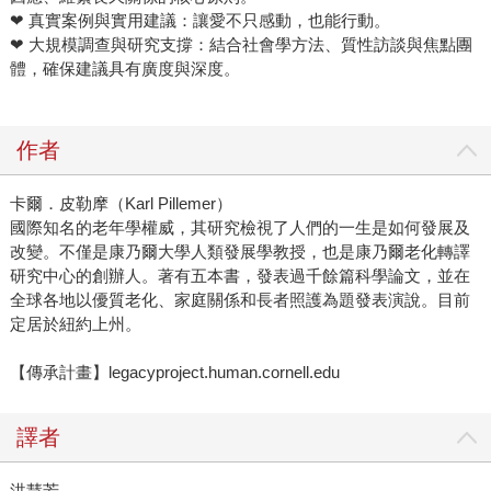
❤ 真實案例與實用建議：讓愛不只感動，也能行動。
❤ 大規模調查與研究支撐：結合社會學方法、質性訪談與焦點團
體，確保建議具有廣度與深度。
作者
卡爾．皮勒摩（Karl Pillemer）
國際知名的老年學權威，其研究檢視了人們的一生是如何發展及
改變。不僅是康乃爾大學人類發展學教授，也是康乃爾老化轉譯
研究中心的創辦人。著有五本書，發表過千餘篇科學論文，並在
全球各地以優質老化、家庭關係和長者照護為題發表演說。目前
定居於紐約上州。
【傳承計畫】legacyproject.human.cornell.edu
譯者
洪慧芳