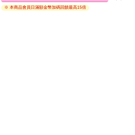
退換貨須知：
※ 本商品會員日滿額金幣加碼回饋最高15倍
因版權保護，您在金石堂所購買的電子書僅能以金石堂專屬
的閱讀軟體開啟閱讀，無法以其他閱讀器或直接下載檔案。
依據「消費者保護法」第19條及行政院消費者保護處公告之
「通訊交易解除權合理例外情事適用準則」，非以有形媒介
提供之數位內容或一經提供即為完成之線上服務，經消費者
事先同意始提供。（如：電子書、電子雜誌、下載版軟體、
虛擬商品…等），
不受「網購服務需提供七日鑑賞期」的限
制
。為維護您的權益，建議您先使用「試閱」功能後再付款
購買。