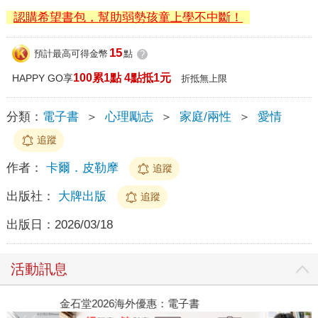
認購希望書包，幫助弱勢孩童上學不中斷！
15
預計最高可得金幣
點
?
100累1點 4點抵1元
HAPPY GO享
折抵無上限
分類：
電子書
＞
心理勵志
＞
家庭/兩性
＞
愛情
追蹤
作者：
卡爾．皮勒摩
追蹤
出版社：
大牌出版
追蹤
出版日：
2026/03/18
活動訊息
金石堂2026海外優惠：電子書