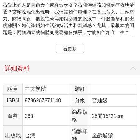
我愛上的人是真命天子或真命天女？我和伴侶該如何更有效地溝
通？當摩擦難免出現時，我們該如何處理？在養兒育女、工作壓
力、財務問題、姻親往來等婚姻必經的風浪中，什麼能幫我們安
度難關？如何讓婚姻生活維持活力和新鮮感？尤其，最根本的問
題是：兩個獨立的個體究竟要如何攜手，才能相伴相守一生？
我寫這本書的目的，就是為了回答諸如此類的問題。但在開
始之前，我自己也得先回答一個問題。
看更多
「又是一本婚姻指南？」當我啟動這個耗時數年、訪問數百
人的計畫時，一些朋友與學界同行不禁這樣問我。我們真的還需
要再多一本教人如何經營美滿婚姻的書嗎？書店裡早就有一整櫃
詳細資料
的書專門談這個主題了。他們問我：在那堆琳瑯滿目的婚姻指南
中，你還能增添什麼新的內容？
這個問題，其實有一個令人信服的答案，而答案正是來自像
語言
中文繁體
裝訂
你這樣的讀者。幾年前，我出版了《如果人生重啟》（30
ISBN
9786267871140
分級
普通級
Lessons for Living）一書。當時我訪問了一千兩百多位長者，向
他們請教一些人生中的重大課題，例如：「你這輩子學到最寶貴
商品規
的教訓是什麼？你想把哪些價值觀與信念傳遞給後代？年輕人該
頁數
368
25開15*21cm
格
怎麼做，才能在人生的終點不留下遺憾？」同時，我也請教他們
對特定主題的務實建議，包括工作、育兒、面對老化，以及婚
適讀年
出版地
台灣
全齡適讀
姻。
齡