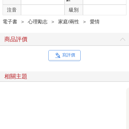
結果，「婚姻」這個主題特別引起讀者的共鳴。許多人告訴
我，讀完書中關於婚姻的建議後，他們特地為了那一章的內容，
注音
級別
買書送給親朋好友。許多讀者說，長者對愛情與婚姻的見解，不
僅幫助了正在尋覓愛情的單身者，也幫助了想要長長久久走下去
電子書
＞
心理勵志
＞
家庭/兩性
＞
愛情
的伴侶。這本書甚至成了婚禮上的贈禮。有些新人更從中獲得靈
感，在婚宴上設置了「分享你的婚姻智慧」專區，讓賓客留下給
商品評價
新人的人生建議。
我一再聽到《如果人生重啟》的讀者告訴我：「那一章的內
容實在看得不過癮，你為什麼不專門寫一本書，完整呈現長者給
寫評價
的愛情、關係、婚姻建議呢？」我會永遠感謝他們持續的建議，
因為這促使我踏上一段精彩的新旅程。你現在手上的這本書，就
是這趟探索的成果：來自美國睿智長者的指南，指引我們如何尋
相關主題
找合適的伴侶、為長久的關係奠定基礎，並讓愛的火花持續一輩
子。
在當今的社會裡，尋找愛情與經營長久的關係，變得越來越
複雜與艱難。婚姻觀念的轉變，再加上社群媒體的興起，讓大家
在尋找伴侶與決定是否許下承諾時，更加無所適從。當我們渴望
獲得感情指引時，往往會跑去書店找書或上網搜尋。我自己也曾
如此，但常失望而歸。市面上充斥的，通常是泛泛而談的心理學
書籍，或名人談論自己光鮮亮麗的婚姻為何如此美滿。
這類書籍翻閱得越多，我越覺得缺少了什麼：來自真實人生