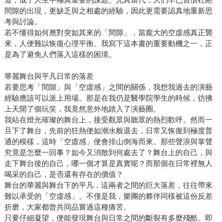
間隙的出現，更缺乏與之相處的經驗，因此更需要認真地重新思
考與討論。
若不懂得如何應對突如其來的「間隙」，當龐大的空虛感真正襲
來，人便難以恢復心理平衡。我寫下這本書的重要動機之一，正
是為了避免人們落入這樣的困境。
華麗舞台與平凡日常的落差
若要思考「間隙」與「空虛感」之間的關係，我想我過去的演藝
經驗應該可以派上用場。那是在我仍是醫學院學生的時候，彷彿
上天開了個玩笑，我竟然意外地踏入了演藝圈。
我站在燈光璀璨的舞台上，接受觀眾與聽眾的熱烈歡呼。然而一
旦下了舞台，先前的狂熱便如潮水般退去，日常又恢復到極度普
通的模樣，這時「空虛感」便會排山倒海而來。那些聲浪與掌聲
究竟是怎麼一回事？如今又消散到何處去了？舞台上的自己，與
走下舞台後的自己，哪一個才算是真實呢？而那個在日常裡無人
喝采的自己，是否還有存在的價值？
舞台的華麗與舞台下的平凡，這兩者之間的巨大落差，往往帶來
難以承受的「空虛感」。不僅是我，樂團的夥伴同樣被這份反差
折磨，大家都曾共同品嘗過這種痛苦。
只要仔細凝望，便能發現舞台與日常之間的斷裂有多麼殘酷。即