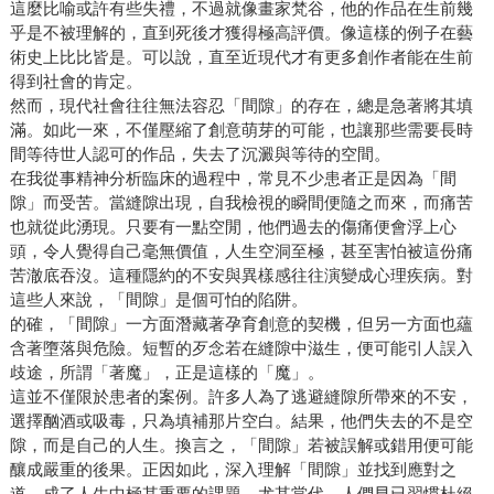
這麼比喻或許有些失禮，不過就像畫家梵谷，他的作品在生前幾
乎是不被理解的，直到死後才獲得極高評價。像這樣的例子在藝
術史上比比皆是。可以說，直至近現代才有更多創作者能在生前
得到社會的肯定。
然而，現代社會往往無法容忍「間隙」的存在，總是急著將其填
滿。如此一來，不僅壓縮了創意萌芽的可能，也讓那些需要長時
間等待世人認可的作品，失去了沉澱與等待的空間。
在我從事精神分析臨床的過程中，常見不少患者正是因為「間
隙」而受苦。當縫隙出現，自我檢視的瞬間便隨之而來，而痛苦
也就從此湧現。只要有一點空閒，他們過去的傷痛便會浮上心
頭，令人覺得自己毫無價值，人生空洞至極，甚至害怕被這份痛
苦澈底吞沒。這種隱約的不安與異樣感往往演變成心理疾病。對
這些人來說，「間隙」是個可怕的陷阱。
的確，「間隙」一方面潛藏著孕育創意的契機，但另一方面也蘊
含著墮落與危險。短暫的歹念若在縫隙中滋生，便可能引人誤入
歧途，所謂「著魔」，正是這樣的「魔」。
這並不僅限於患者的案例。許多人為了逃避縫隙所帶來的不安，
選擇酗酒或吸毒，只為填補那片空白。結果，他們失去的不是空
隙，而是自己的人生。換言之，「間隙」若被誤解或錯用便可能
釀成嚴重的後果。正因如此，深入理解「間隙」並找到應對之
道，成了人生中極其重要的課題。尤其當代，人們早已習慣杜絕