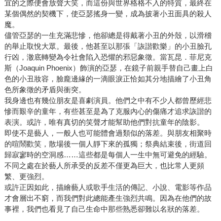
宜的之際便會放聲大笑，而這份與世界格格不入的特質，最終在
某個偶然的契機下，使亞瑟搖身一變，成為披著小丑面具的殺人
魔。
儘管亞瑟的一生充滿悲慘，他卻總是得戴著小丑的外殼，以滑稽
的舉止取悅大眾。最後，他甚至以那張「詼諧歡樂」的小丑臉孔
行凶，澈底轉變為令社會陷入恐懼的邪惡象徵。當瓦昆．菲尼克
斯（Joaquin Phoenix）飾演的亞瑟，在鏡子前親手替自己畫上白
色的小丑妝容，臉龐邊緣的一滴眼淚正恰如其分地描繪了小丑角
色所象徵的矛盾與衝突。
我身邊也有幾位朋友是喜劇演員。他們之中有不少人都曾歷經悲
慘而艱辛的童年，有些甚至是為了克服內心的傷痛才追求詼諧的
表演。或許，唯有真切的笑聲才能幫助他們對抗童年的陰影。
即使不是藝人，一般人也可能體會過類似的落差。與朋友相聚時
的喧鬧歡笑，散場後一個人靜下來的孤獨；祭典結束後，街道回
歸寂寥時的空洞感……這些都是每個人一生中無可避免的經驗。
不同之處在於藝人所承受的反差不僅更為巨大，也比常人更頻
繁、更強烈。
或許正因如此，描繪藝人或歌手生活的傳記、小說、電影等作品
才會層出不窮，而我們對此總能產生強烈共鳴。因為在他們的故
事裡，我們也看見了自己生命中那些熟悉卻難以名狀的落差。