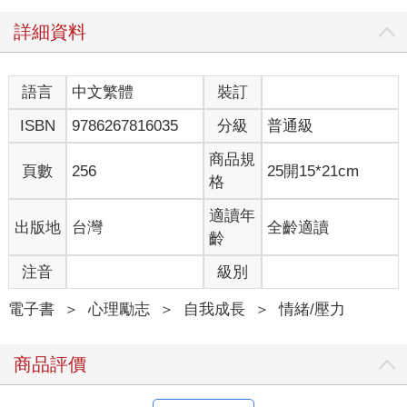
詳細資料
語言
中文繁體
裝訂
ISBN
9786267816035
分級
普通級
商品規
頁數
256
25開15*21cm
格
適讀年
出版地
台灣
全齡適讀
齡
注音
級別
電子書
＞
心理勵志
＞
自我成長
＞
情緒/壓力
商品評價