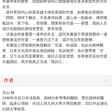
本書帶來的覺察，也開始希望自己能慢慢地往更具創造性的方向
走去。
．當外界與內心的落差越大便容易感到空虛，如果能在那樣的
「間隙」稍停下腳步，不急著求結果，讓心多一點餘裕，偶而嘆
氣說句「算了啦」，並咀嚼、體會那份空虛——那麼，我的人生
或許也能因此變得更豐富、更有深度。
．活著必然會遭遇一連串的失去，讀完本書後不禁讓我覺得一邊
體會著這些失落，一邊努力活下去，或許也沒有那麼糟。
．本書從心理發展的角度解說「空虛」的成因，也結合精神醫
學、日本文化與作者自身的經驗，告訴我們：為什麼帶著「空
虛」活下去反而是重要的。或許正是從習慣、並學會與這份空虛
共處開始，我才能真正活成「我自己」。
作者
北山 修
1946年生於日本淡路島，精神分析學專科醫師。歷任精神科醫
師、臨床心理師、作詞人與九州大學大學院教授，2021年起擔任
白鷗大學校長。