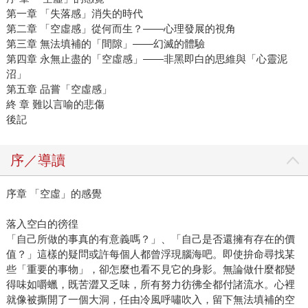
第一章 「失落感」消失的時代
第二章 「空虛感」從何而生？——心理發展的視角
第三章 無法填補的「間隙」——幻滅的體驗
第四章 永無止盡的「空虛感」——非黑即白的思維與「心靈泥
沼」
第五章 品嘗「空虛感」
終 章 難以言喻的悲傷
後記
序／導讀
序章 「空虛」的感覺
落入空白的徬徨
「自己所做的事真的有意義嗎？」、「自己是否還擁有存在的價
值？」這樣的疑問或許每個人都曾浮現腦海吧。即使拚命尋找某
些「重要的事物」，卻怎麼也看不見它的身影。無論做什麼都變
得味如嚼蠟，既苦澀又乏味，所有努力彷彿全都付諸流水。心裡
就像被撕開了一個大洞，任由冷風呼嘯吹入，留下無法填補的空