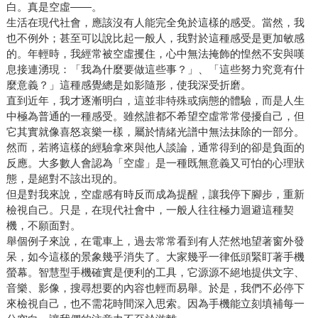
白。真是空虛——。
生活在現代社會，應該沒有人能完全免於這樣的感受。當然，我
也不例外；甚至可以說比起一般人，我對於這種感受是更加敏感
的。年輕時，我經常被空虛攫住，心中無法掩飾的惶然不安與嘆
息接連湧現：「我為什麼要做這些事？」、「這些努力究竟有什
麼意義？」這種感覺總是如影隨形，使我深受折磨。
直到近年，我才逐漸明白，這並非特殊或病態的體驗，而是人生
中極為普通的一種感受。雖然誰都不希望空虛常常侵擾自己，但
它其實就像喜怒哀樂一樣，屬於情緒光譜中無法抹除的一部分。
然而，若將這樣的經驗拿來與他人談論，通常得到的卻是負面的
反應。大多數人會認為「空虛」是一種既無意義又可怕的心理狀
態，是絕對不該出現的。
但是對我來說，空虛感有時反而成為提醒，讓我停下腳步，重新
檢視自己。只是，在現代社會中，一般人往往極力迴避這種契
機，不願面對。
舉個例子來說，在電車上，過去常常看到有人茫然地望著窗外發
呆，如今這樣的景象幾乎消失了。大家幾乎一律低頭緊盯著手機
螢幕。智慧型手機確實是便利的工具，它源源不絕地提供文字、
音樂、影像，搜尋想要的內容也輕而易舉。於是，我們不必停下
來檢視自己，也不需花時間深入思索。因為手機能立刻填補每一