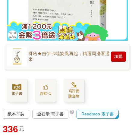
呀哈★吉伊卡哇旋風再起，精選周邊看過
加購
來
寫評價
電子書
喜歡+1
賺金幣
?
紙本平裝
金石堂 電子書
Readmoo 電子書
336
元