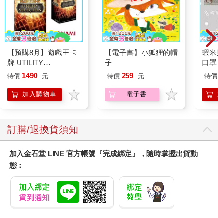
【預購8月】遊戲王卡
【電子書】小狐狸的帽
蝦米
牌 UTILITY
子
口罩
SELECTION UT-01 補
1490
259
特價
元
特價
元
特價
充包 決鬥場景包 代理
日文版（一盒）
加入購物車
電子書
訂購/退換貨須知
加入金石堂 LINE 官方帳號『完成綁定』，隨時掌握出貨動
態：