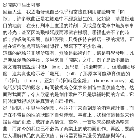
從間隙中生出可能
回顧人生，我逐漸發現自己似乎相當擅長利用那些時間「間
隙」，許多歌曲正是在旅途中不經意誕生的。比如說，清晨抵達
目的地前，在夜行列車上度過的片刻；又或是在電車中無所事事
的時光；甚至因為飛機延誤而滯留在機場、哪裡也去不了的時
候；抑或颱風來襲、航班停飛，只得多待在飯店一夜的境遇。正
是在這些無處可逃的縫隙裡，我寫下了不少歌曲。
這樣的經驗並非我所獨有。無論是藝術創作，還是科學發明，凡
是涉及創新的事物，多半來自「間隙」之中。例子是數不勝數。
英文裡有個說法叫做kill time，意思是「消磨時間」。但若細細琢
磨，這其實也暗示著「殺死」（kill）了那原本可能孕育價值的
「時間」（time）。正如「時間就是金錢」（time is money）這
句話所揭示的觀念，時間被視為必須拿來創造生產價值之物。然
而對我而言，令人欣慰的是創作歌曲不只是填補時間的方式，它
同時讓我得以與最真實的自己相遇。
從「間隙」中誕生的創意，往往並非來自刻意的消耗或計畫，而
是在不帶目的性的狀態下自然浮現。事實上，我相信這種並未預
設目標的創造，或許更具價值。當然，一首歌未必能成為暢銷
曲，而如今的我也已不必為了商業上的成功而創作。再說，要讓
世人理解作品的真正價值，有時需要極為漫長的醞釀與等待。