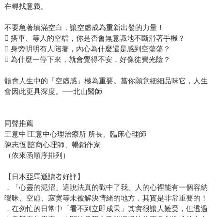
在尋找意義。
不要急著填滿空白，讓空虛成為重新出發的力量！
 搭車、等人的空檔，你是否會無意識地不斷滑著手機？
 身旁明明有人陪著，內心為什麼還是感到空蕩蕩？
 為什麼一停下來，就會覺得不安，好像徒費光陰？
體會人生中的「空虛感」極為重要。當你願意細細品味它，人生
會因此更具深度。──北山醫師
同聲推薦
王意中∣王意中心理治療所 所長、臨床心理師
陳志恆∣諮商心理師、暢銷作家
（依來函順序排列）
【日本亞馬遜讀者好評】
．「心靈的泥沼」這說法真的戳中了我。人的心裡能有一個容納
曖昧、空虛、寂寞等未被解決情緒的地方，其實是非常重要的！
．在匆忙的日常中「看不到立即成果」其實很讓人難受，但透過