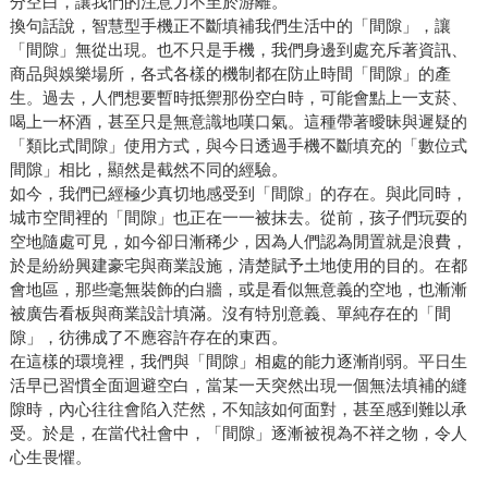
分空白，讓我們的注意力不至於游離。
換句話說，智慧型手機正不斷填補我們生活中的「間隙」，讓
「間隙」無從出現。也不只是手機，我們身邊到處充斥著資訊、
商品與娛樂場所，各式各樣的機制都在防止時間「間隙」的產
生。過去，人們想要暫時抵禦那份空白時，可能會點上一支菸、
喝上一杯酒，甚至只是無意識地嘆口氣。這種帶著曖昧與遲疑的
「類比式間隙」使用方式，與今日透過手機不斷填充的「數位式
間隙」相比，顯然是截然不同的經驗。
如今，我們已經極少真切地感受到「間隙」的存在。與此同時，
城市空間裡的「間隙」也正在一一被抹去。從前，孩子們玩耍的
空地隨處可見，如今卻日漸稀少，因為人們認為閒置就是浪費，
於是紛紛興建豪宅與商業設施，清楚賦予土地使用的目的。在都
會地區，那些毫無裝飾的白牆，或是看似無意義的空地，也漸漸
被廣告看板與商業設計填滿。沒有特別意義、單純存在的「間
隙」，彷彿成了不應容許存在的東西。
在這樣的環境裡，我們與「間隙」相處的能力逐漸削弱。平日生
活早已習慣全面迴避空白，當某一天突然出現一個無法填補的縫
隙時，內心往往會陷入茫然，不知該如何面對，甚至感到難以承
受。於是，在當代社會中，「間隙」逐漸被視為不祥之物，令人
心生畏懼。