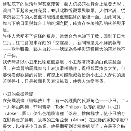
使私底下的生活無聊甚至淒苦，藝人仍必須在舞台上散發光彩，
讓自己看起來光鮮亮麗，並以此取悅觀眾與聽眾。人們常說，從
事演藝工作的人甚至可能錯過至親臨終的最後一面。由此可見，
舞台下的日常與舞台上的絢爛之間，確實存在著強烈的落差與矛
盾。
許多人承受不了這樣的反差。當舞台角色卸下了妝，回到了日常
生活，往往會迎來深刻的「空虛感」。新聞裡屢見不鮮的報導
——歌手吸毒、藝人自殺——我認為多半與這種巨大的落差脫不
了干係。
我們時常以小丑來比喻這般處境，小丑戴著誇張的白色笑臉面
具，在華麗的馬戲舞台上表演滑稽動作，逗得觀眾捧腹大笑。但
那份看似歡樂的背後，實際上可能隱藏著扮演小丑之人深切的痛
苦與掙扎，只是被面具與表演掩蓋，使旁人無從察覺。
小丑的象徵意涵
在美國漫畫《蝙蝠俠》中，有一名經典的反派角色——小丑。二○
一九年由陶德．菲利普斯（Todd Phillips）執導的電影《小丑》
（Joker，圖1）便出色地將這種「落差」推向極致，使小丑的存
在顯得更加鮮明。故事的主角亞瑟（Arthur）在悲慘的家庭環境中
長大，以扮演小丑為業。他長期受到某種疾病所苦，在最不合時