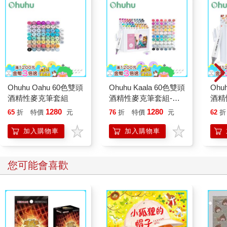
Ohuhu Oahu 60色雙頭
Ohuhu Kaala 60色雙頭
Ohu
酒精性麥克筆套組
酒精性麥克筆套組-插
酒精
畫色系
色系
1280
1280
65
折
特價
元
76
折
特價
元
62
折
加入購物車
加入購物車
您可能會喜歡