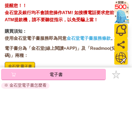
提醒您！！
金石堂及銀行均不會請您操作ATM! 如接獲電話要求您前往
ATM提款機，請不要聽從指示，以免受騙上當！
購買須知：
使用金石堂電子書服務即為同意
金石堂電子書服務條款
。
電子書分為「金石堂(線上閱讀+APP)」及「Readmoo(兌換
碼)」兩種：
電子書
將儲存於會員中心→電子書服務「我的e書櫃」，點選線上
閱讀直接開啟閱讀。
※ 金石堂電子書怎麼看
線上閱讀：
建議使用Chrome、Microsoft Edge 有較佳的線上瀏覽效
果， iOS 16 或以上版本，Android 6.0 以上版本，建議裝
置有6GB以上的記憶體，至少有 30 MB以上的容量。
離線閱讀：
APP下載：
iOS
Android