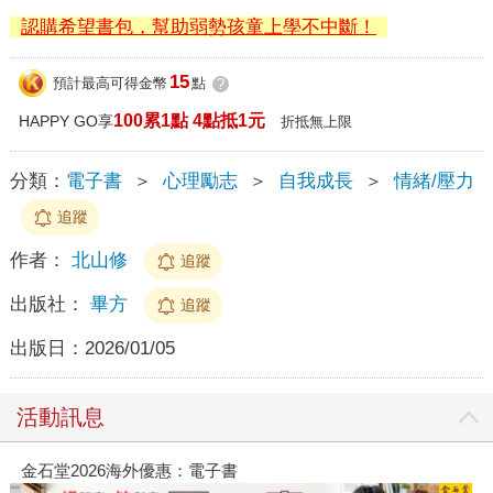
認購希望書包，幫助弱勢孩童上學不中斷！
15
預計最高可得金幣
點
?
100累1點 4點抵1元
HAPPY GO享
折抵無上限
分類：
電子書
＞
心理勵志
＞
自我成長
＞
情緒/壓力
追蹤
作者：
北山修
追蹤
出版社：
畢方
追蹤
出版日：
2026/01/05
活動訊息
金石堂2026海外優惠：電子書