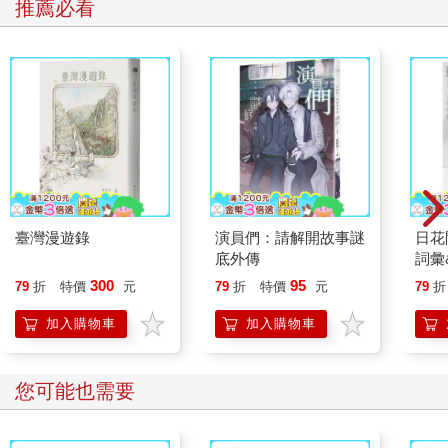
推薦必看
臺灣漫遊錄
演員們：請解開故事謎
日花
底外傳
詞彙
300
95
79
折
特價
元
79
折
特價
元
79
折
加入購物車
加入購物車
您可能也需要