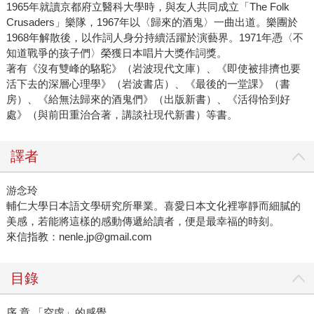
1965年就讀京都府立醫科大學時，與友人共同成立「The Folk
Crusaders」樂隊，1967年以〈歸來的酒鬼〉一曲出道。樂團於
1968年解散後，以作詞人身分持續活躍於演藝界。1971年憑〈不
知道戰爭的孩子們〉榮獲日本唱片大獎作詞獎。
著有《沒有雙峰的駱駝》（岩波現代文庫）、《即使被排擠也要
活下去的深層心理學》（岩波書店）、《最後的一堂課》（書
房）、《給無法歸來的酒鬼們》（出版新書）、《活得恰到好
處》（與前田重治合著，講談社現代新書）等書。
譯者
游念玲
輔仁大學日本語文學研究所畢業。喜愛日本文化裡寧靜而細膩的
美感，若能將這樣的感動傳遞給讀者，便是最幸福的時刻。
來信指教：nenle.jp@gmail.com
目錄
序 章 「空虛」的感覺