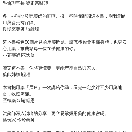
學會理事長∣魏正宗醫師
多一些時間聆聽藥師的叮嚀、撥一些時間翻閱這本書，對我們的
用藥會更有保障。
慢慢來藥師∣張綜瑋
這本書精選50個常見的用藥問題。讀完後你會更懂身體，也更安
心用藥，推薦給每一位在乎健康的你。
小花藥師∣花逸修
讀完這本書，你將更懂藥、更能守護自己與家人。
藥師姊姊∣程程
本書把用藥「眉角」一次講給你聽，看完一定少踩不少用藥地
雷，收穫滿滿。
歪樓藥師∣翁紹恩
洪藥師深入淺出的分享，更容易掌握用藥的健康密碼。
藥玩家∣玲玲藥師