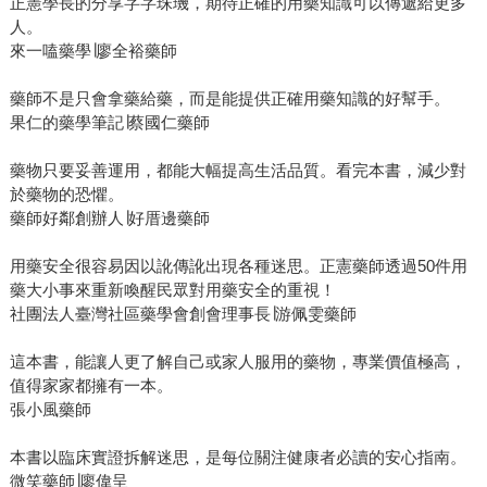
正憲學長的分享字字珠璣，期待正確的用藥知識可以傳遞給更多
人。
來一嗑藥學∣廖全裕藥師
藥師不是只會拿藥給藥，而是能提供正確用藥知識的好幫手。
果仁的藥學筆記∣蔡國仁藥師
藥物只要妥善運用，都能大幅提高生活品質。看完本書，減少對
於藥物的恐懼。
藥師好鄰創辦人∣好厝邊藥師
用藥安全很容易因以訛傳訛出現各種迷思。正憲藥師透過50件用
藥大小事來重新喚醒民眾對用藥安全的重視！
社團法人臺灣社區藥學會創會理事長∣游佩雯藥師
這本書，能讓人更了解自己或家人服用的藥物，專業價值極高，
值得家家都擁有一本。
張小風藥師
本書以臨床實證拆解迷思，是每位關注健康者必讀的安心指南。
微笑藥師∣廖偉呈