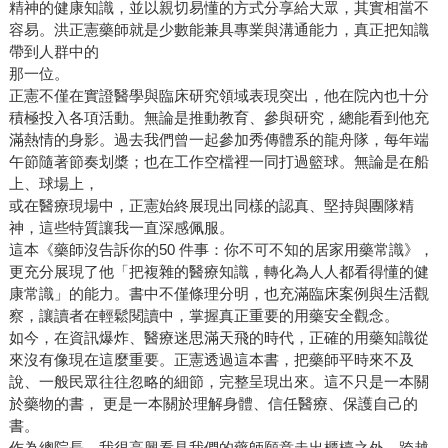
精神的健康知識，並以親切易懂的方式分享給大眾，其實相當不
容易。洪正憲藥師就是少數能兼具專業與溝通能力，真正把知識
帶到人群中的
那一位。
正憲不僅在實證醫學與臨床研究領域表現突出，他在院內也十分
積極投入各項活動。無論是推動教育、參與研究，總能看到他充
滿熱情的身影。過去我們曾一起參加秀傳體系的龍舟隊，每年端
午節隨著節奏划槳；也在工作空檔裡一同打過籃球。無論是在船
上、球場上，
或在醫療現場中，正憲始終展現出同樣的認真、堅持與團隊精
神，這些特質讓我一直深感佩服。
這本《藥師沒告訴你的50 件事：你不可不知的居家用藥常識》，
更充分展現了他「把複雜的醫療知識，轉化為人人都看得懂的健
康常識」的能力。書中不僅條理分明，也充滿臨床案例與生活觀
察，讓讀者在輕鬆閱讀中，掌握真正重要的用藥安全觀念。
如今，在資訊爆炸、醫療迷思滿天飛的時代，正確的用藥知識從
來沒有像現在這麼重要。正憲透過這本書，把藥師平時來不及
說、一般民眾往往忽略的細節，完整呈現出來。這不只是一本關
於藥物的書， 更是一本關於理解身體、信任醫療、保護自己的
書。
作為總院長，我很高興看見我們的藥師願意走出櫃檯之外，跨越