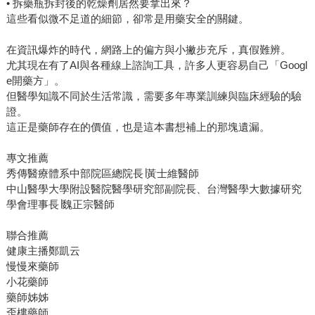
• 拆藥瓶拆封後的乾燥劑居然要拿出來？
這些看似微不足道的細節，卻常是用藥安全的關鍵。
在資訊爆炸的時代，網路上的偏方與小撇步充斥，真假難辨。
尤其現在有了AI與各種線上諮詢工具，許多人更容易自己「Googl
e開藥方」。
但醫學知識不同於生活常識，需要多年專業訓練與臨床經驗的驗
證。
這正是藥師存在的價值，也是這本書想補上的那塊遺漏。
專文推薦
秀傳醫療體系中部院區總院長∣黃士維醫師
中山醫學大學附設醫院醫學研究部副院長、台灣醫學大數據研究
學會理事長∣魏正宗醫師
聯合推薦
健康主播鄭凱云
慢慢來藥師
小花藥師
藥師姊姊
歪樓藥師