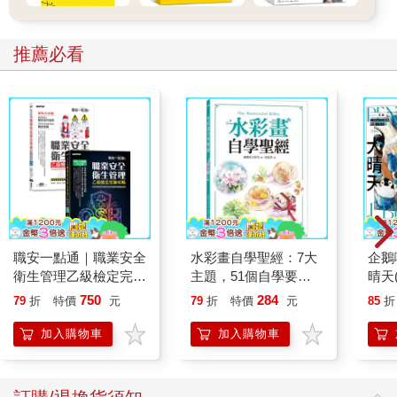
推薦必看
職安一點通｜職業安全
水彩畫自學聖經：7大
企鵝
衛生管理乙級檢定完勝
主題，51個自學要
晴天
攻略｜2026版(套書)
點，一本最全面的水彩
「謹
750
284
79
折
特價
元
79
折
特價
元
85
折
繪畫技巧寶典！
加入購物車
加入購物車