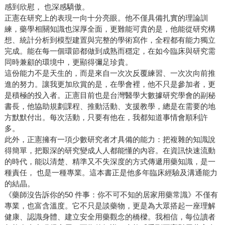
感到欣慰， 也深感驕傲。
正憲在研究上的表現一向十分亮眼。他不僅具備扎實的理論訓
練，藥學相關知識也深厚全面，更難能可貴的是，他能從研究構
想、統計分析到模型建置與完整的學術寫作，全程都有能力獨立
完成。能在每一個環節都做到成熟而穩定，在如今臨床與研究需
同時兼顧的環境中，更顯得彌足珍貴。
這份能力不是天生的，而是來自一次次反覆練習、一次次向前推
進的努力。讓我更加欣賞的是，在學會裡，他不只是參加者，更
是積極的投入者。正憲目前也是台灣醫學大數據研究學會的副秘
書長，他協助規劃課程、推動活動、支援教學，總是在需要的地
方默默付出。每次活動，只要有他在，我都知道事情會順利許
多。
此外，正憲擁有一項少數研究者才具備的能力：把複雜的知識說
得簡單，把艱深的研究變成人人都能懂的內容。在資訊快速流動
的時代，能以清楚、精準又不失深度的方式傳遞用藥知識，是一
種責任， 也是一種專業。這本書正是他多年臨床經驗及溝通能力
的結晶。
《藥師沒告訴你的50 件事：你不可不知的居家用藥常識》不僅有
專業，也富含溫度。它不只是談藥物，更是為大眾搭起一座理解
健康、認識身體、建立安全用藥觀念的橋樑。我相信，每位讀者