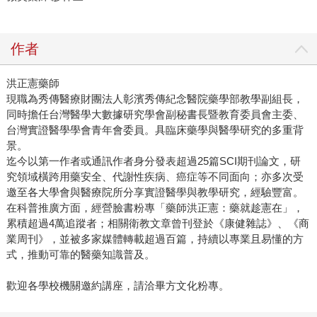
作者
洪正憲藥師
現職為秀傳醫療財團法人彰濱秀傳紀念醫院藥學部教學副組長，
同時擔任台灣醫學大數據研究學會副秘書長暨教育委員會主委、
台灣實證醫學學會青年會委員。具臨床藥學與醫學研究的多重背
景。
迄今以第一作者或通訊作者身分發表超過25篇SCI期刊論文，研
究領域橫跨用藥安全、代謝性疾病、癌症等不同面向；亦多次受
邀至各大學會與醫療院所分享實證醫學與教學研究，經驗豐富。
在科普推廣方面，經營臉書粉專「藥師洪正憲：藥就趁憲在」，
累積超過4萬追蹤者；相關衛教文章曾刊登於《康健雜誌》、《商
業周刊》，並被多家媒體轉載超過百篇，持續以專業且易懂的方
式，推動可靠的醫藥知識普及。
歡迎各學校機關邀約講座，請洽畢方文化粉專。