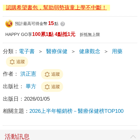
認購希望書包，幫助弱勢孩童上學不中斷！
15
預計最高可得金幣
點
?
100累1點 4點抵1元
HAPPY GO享
折抵無上限
分類：
電子書
＞
醫療保健
＞
健康觀念
＞
用藥
追蹤
作者：
洪正憲
追蹤
出版社：
畢方
追蹤
出版日：
2026/01/05
相關主題：
2026上半年暢銷榜－醫療保健榜TOP100
活動訊息