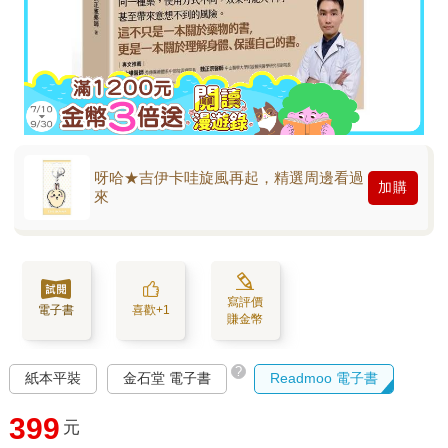
呀哈★吉伊卡哇旋風再起，精選周邊看過
加購
來
寫評價
電子書
喜歡+1
賺金幣
?
紙本平裝
金石堂 電子書
Readmoo 電子書
399
元