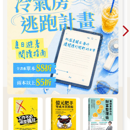
這本書的誕生，是為了補回那短短卻珍貴的5 分鐘。那5 分鐘裡，
藥師原本想多說的那些事：為什麼要這樣吃、哪些藥不能混、什
麼時候該停、怎麼保護身體。
我希望透過書中實用的用藥主題，讓你在日常生活中能更理解
藥、也更信任自己。當你懂得問、願意學、能夠照顧自己時，你
不只是吃藥，而是參與在自己的健康裡。