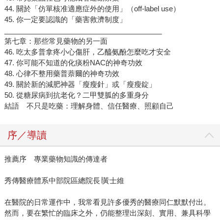
44. 關於「仿單核准適應症外的使用」（off-label use）
45. 你一定要認識的「藥害救濟制度」
________________________________________
第七章：那些常見藥物的另一面
46. 吃太多普拿疼小心傷肝，乙醯氨酚怎麼吃才安全
47. 你可能不知道的化痰粉NAC的神奇功效
48. 心律不整用藥普萘爾的神奇功效
49. 關於新的減肥神器「瘦瘦針」或「瘦瘦錠」
50. 從糖尿病到抗老化？二甲雙胍的多重身分
結語 不只是吃藥：理解身體、信任醫療、照顧自己
序／導讀
推薦序 專業藥物知識的傳達者
秀傳醫療體系中部院區總院長∣黃士維
在醫院的日常運作中，我常看見許多優秀的醫療同仁默默付出。
然而，要在繁忙的臨床之外，仍能整理出深刻、實用、兼具科學