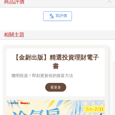
商品評價
用藥安全不是醫生的事，也不是藥師的事， 而是大家的事
傳統的醫療模式中，病患往往扮演被動的角色：醫生診斷、開
藥， 藥師調劑、核對，病患只需要按時服藥即可。然而，現代醫
寫評價
學愈來愈重視「病患參與」的概念，特別是在用藥安全方面。
根據醫學研究顯示，家庭環境中的用藥錯誤發生率約在2 ∼ 33% 1
之間 ，考量到絕大多數的用藥行為都發生在醫療院所之外，這個
相關主題
問題的嚴重性不容小覷。更值得注意的是，用藥錯誤導致死亡的
風險，在醫院外環境比醫院內高出約6 倍，這些錯誤包括：忘記
服藥、重複服藥、自行調整劑量、將藥物與不適當的食物或飲品
併用等。這些看似小小的疏忽，累積起來可能造成嚴重的後果。
【金尉出版】精選投資理財電子
更重要的是，每個人都不一樣。有的人腎臟不好，有的人肝功能
差；有人睡前吃藥會心悸，有人飯前吃藥才有效。只有你最清楚
書
自己的生活節奏與身體狀況。所以，用藥安全的真正主角，不是
聰明投資！即刻更新你的致富方法
醫師，也不是藥師，而是你自己。
醫生負責診斷和開立處方，藥師負責調劑和用藥指導，但真正決
定用藥安全的是，病患本人的用藥行為。當醫師、藥師和病患三
看更多
方都具備足夠的用藥知識，並且積極參與用藥安全的維護時，我
們才能真正達到最佳的治療效果，同時將用藥風險降到最低。
這本書，想補上的那5 分鐘