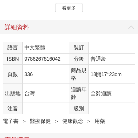
述的—— 為每位病患提供詳盡地用藥指導。
看更多
用藥知識，可能比藥物更重要
在醫院工作10 多年，我深刻體會到一件事：許多人以為只要照著
詳細資料
醫師處方與藥袋上的指示服藥，就等於用藥安全無虞。其實，正
確的用藥知識往往比藥物本身更重要，同一種藥，如果使用方式
不同， 效果可能大相逕庭，甚至帶來意想不到的風險。
語言
中文繁體
裝訂
你可能不知道：
ISBN
9786267816042
分級
普通級
● 哪些藥品不能和葡萄柚汁一起使用？
● 感冒糖漿沒用完為什麼不能放冰箱？
商品規
● 眼藥水居然不是點在眼球上的？
頁數
336
18開17*23cm
格
● 拆封後，藥瓶中的乾燥劑居然要拿出來？
適讀年
出版地
台灣
全齡適讀
這些看似微不足道的細節，卻常是用藥安全的關鍵。
齡
而在資訊爆炸的時代，網路上流傳的「偏方」與「小撇步」充斥
其中，真假難辨。尤其現在有了AI 與各種線上諮詢工具，許多人
注音
級別
更容易自己「Google 開藥方」。但醫學知識不同於生活常識，它
需要多年專業訓練與臨床經驗的驗證。這正是藥師存在的價值，
電子書
＞
醫療保健
＞
健康觀念
＞
用藥
也是這本書想補上的那一塊遺漏。