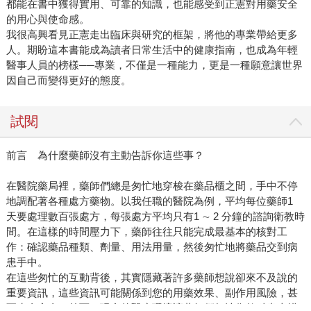
都能在書中獲得實用、可靠的知識，也能感受到正憲對用藥安全
的用心與使命感。
我很高興看見正憲走出臨床與研究的框架，將他的專業帶給更多
人。期盼這本書能成為讀者日常生活中的健康指南，也成為年輕
醫事人員的榜樣──專業，不僅是一種能力，更是一種願意讓世界
因自己而變得更好的態度。
試閱
前言 為什麼藥師沒有主動告訴你這些事？
在醫院藥局裡，藥師們總是匆忙地穿梭在藥品櫃之間，手中不停
地調配著各種處方藥物。以我任職的醫院為例，平均每位藥師1
天要處理數百張處方，每張處方平均只有1 ∼ 2 分鐘的諮詢衛教時
間。在這樣的時間壓力下，藥師往往只能完成最基本的核對工
作：確認藥品種類、劑量、用法用量，然後匆忙地將藥品交到病
患手中。
在這些匆忙的互動背後，其實隱藏著許多藥師想說卻來不及說的
重要資訊，這些資訊可能關係到您的用藥效果、副作用風險，甚
至生命安全。然而，現實的醫療環境讓藥師們無法像教科書上描