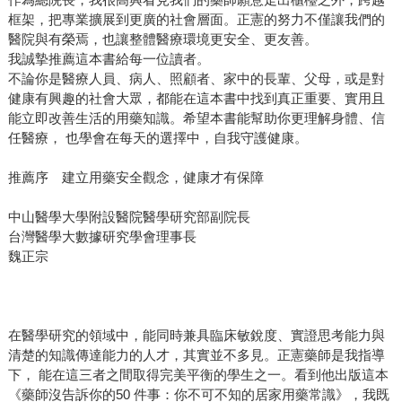
框架，把專業擴展到更廣的社會層面。正憲的努力不僅讓我們的
醫院與有榮焉，也讓整體醫療環境更安全、更友善。
我誠摯推薦這本書給每一位讀者。
不論你是醫療人員、病人、照顧者、家中的長輩、父母，或是對
健康有興趣的社會大眾，都能在這本書中找到真正重要、實用且
能立即改善生活的用藥知識。希望本書能幫助你更理解身體、信
任醫療， 也學會在每天的選擇中，自我守護健康。
推薦序 建立用藥安全觀念，健康才有保障
中山醫學大學附設醫院醫學研究部副院長
台灣醫學大數據研究學會理事長
魏正宗
在醫學研究的領域中，能同時兼具臨床敏銳度、實證思考能力與
清楚的知識傳達能力的人才，其實並不多見。正憲藥師是我指導
下， 能在這三者之間取得完美平衡的學生之一。看到他出版這本
《藥師沒告訴你的50 件事：你不可不知的居家用藥常識》，我既