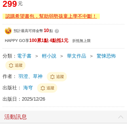
299
元
認購希望書包，幫助弱勢孩童上學不中斷！
10
預計最高可得金幣
點
?
100累1點 4點抵1元
HAPPY GO享
折抵無上限
分類：
電子書
＞
輕小說
＞
華文作品
＞
驚悚恐怖
追蹤
作者：
羽澄、草神
追蹤
出版社：
海穹
追蹤
出版日：
2025/12/26
活動訊息