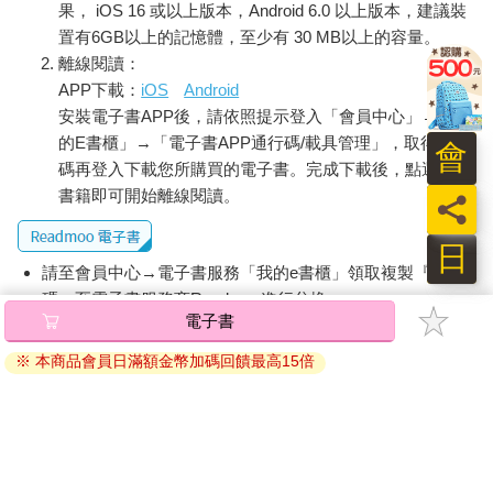
果， iOS 16 或以上版本，Android 6.0 以上版本，建議裝
置有6GB以上的記憶體，至少有 30 MB以上的容量。
離線閱讀：
APP下載：
iOS
Android
安裝電子書APP後，請依照提示登入「會員中心」→「我
的E書櫃」→「電子書APP通行碼/載具管理」，取得通行
會
碼再登入下載您所購買的電子書。完成下載後，點選任一
書籍即可開始離線閱讀。
員
日
請至會員中心→電子書服務「我的e書櫃」領取複製『兌換
碼』至電子書服務商Readmoo進行兌換。
電子書
退換貨須知：
※ 本商品會員日滿額金幣加碼回饋最高15倍
因版權保護，您在金石堂所購買的電子書僅能以金石堂專屬
的閱讀軟體開啟閱讀，無法以其他閱讀器或直接下載檔案。
依據「消費者保護法」第19條及行政院消費者保護處公告之
「通訊交易解除權合理例外情事適用準則」，非以有形媒介
提供之數位內容或一經提供即為完成之線上服務，經消費者