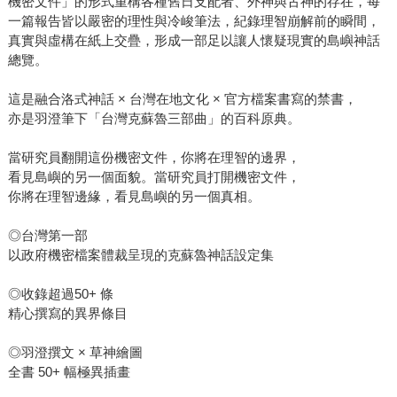
機密文件」的形式重構各種舊日支配者、外神與古神的存在，每
一篇報告皆以嚴密的理性與冷峻筆法，紀錄理智崩解前的瞬間，
真實與虛構在紙上交疊，形成一部足以讓人懷疑現實的島嶼神話
總覽。
這是融合洛式神話 × 台灣在地文化 × 官方檔案書寫的禁書，
亦是羽澄筆下「台灣克蘇魯三部曲」的百科原典。
當研究員翻開這份機密文件，你將在理智的邊界，
看見島嶼的另一個面貌。當研究員打開機密文件，
你將在理智邊緣，看見島嶼的另一個真相。
◎台灣第一部
以政府機密檔案體裁呈現的克蘇魯神話設定集
◎收錄超過50+ 條
精心撰寫的異界條目
◎羽澄撰文 × 草神繪圖
全書 50+ 幅極異插畫