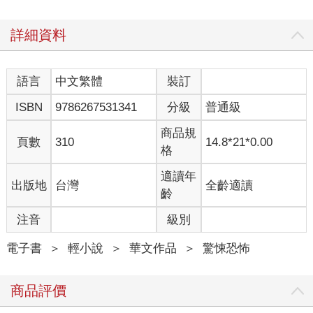
詳細資料
語言
中文繁體
裝訂
ISBN
9786267531341
分級
普通級
商品規
頁數
310
14.8*21*0.00
格
適讀年
出版地
台灣
全齡適讀
齡
注音
級別
電子書
＞
輕小說
＞
華文作品
＞
驚悚恐怖
商品評價