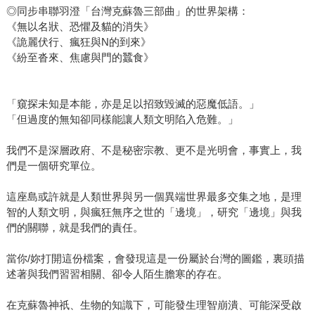
◎同步串聯羽澄「台灣克蘇魯三部曲」的世界架構：
《無以名狀、恐懼及貓的消失》
《詭麗伏行、瘋狂與N的到來》
《紛至沓來、焦慮與門的蠶食》
「窺探未知是本能，亦是足以招致毀滅的惡魔低語。」
「但過度的無知卻同樣能讓人類文明陷入危難。」
我們不是深層政府、不是秘密宗教、更不是光明會，事實上，我
們是一個研究單位。
這座島或許就是人類世界與另一個異端世界最多交集之地，是理
智的人類文明，與瘋狂無序之世的「邊境」，研究「邊境」與我
們的關聯，就是我們的責任。
當你/妳打開這份檔案，會發現這是一份屬於台灣的圖鑑，裏頭描
述著與我們習習相關、卻令人陌生膽寒的存在。
在克蘇魯神祇、生物的知識下，可能發生理智崩潰、可能深受啟