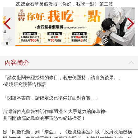
2026金石堂暑假漫博〈你好，我吃一點〉第二波
金
內容簡介
「請勿翻閱未經授權的條目，若您仍堅持，請自負後果。」
-邊境研究院警告標語
「閱讀本書前，請確定您已準備好面對真實。」
台灣首位克蘇魯神話作家羽澄 × 大手魅力繪師草神-
共同開啟屬於島嶼的宇宙恐怖紀錄檔案！
從「阿撒托斯」到「奈亞」，《邊境檔案室》以「政府收治機構