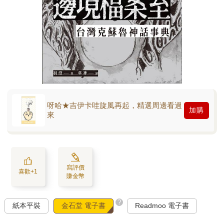
呀哈★吉伊卡哇旋風再起，精選周邊看過
加購
來
寫評價
喜歡+1
賺金幣
?
紙本平裝
金石堂 電子書
Readmoo 電子書