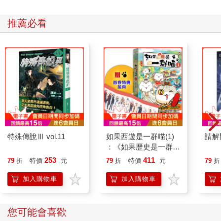
推薦必看
特殊傳說Ⅲ vol.11
如果西遊是一群喵(1)
請解
：《如果歷史是一群
喵》作者最新力作，附
253
411
79
折
特價
元
79
折
特價
元
79
折
【首卷特典】拉頁
加入購物車
加入購物車
您可能會喜歡