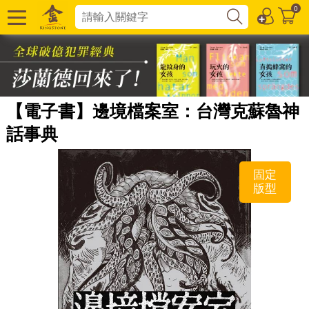
0
【電子書】邊境檔案室：台灣克蘇魯神
話事典
固定
版型