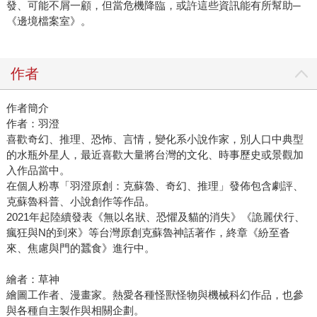
發、可能不屑一顧，但當危機降臨，或許這些資訊能有所幫助─
《邊境檔案室》。
作者
作者簡介
作者：羽澄
喜歡奇幻、推理、恐怖、言情，變化系小說作家，別人口中典型
的水瓶外星人，最近喜歡大量將台灣的文化、時事歷史或景觀加
入作品當中。
在個人粉專「羽澄原創：克蘇魯、奇幻、推理」發佈包含劇評、
克蘇魯科普、小說創作等作品。
2021年起陸續發表《無以名狀、恐懼及貓的消失》《詭麗伏行、
瘋狂與N的到來》等台灣原創克蘇魯神話著作，終章《紛至沓
來、焦慮與門的蠶食》進行中。
繪者：草神
繪圖工作者、漫畫家。熱愛各種怪獸怪物與機械科幻作品，也參
與各種自主製作與相關企劃。