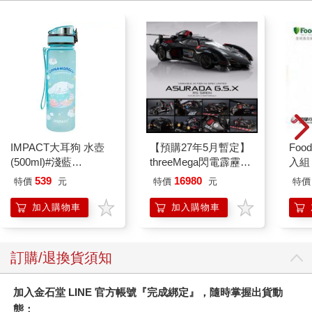
IMPACT大耳狗 水壺
【預購27年5月暫定】
Foo
(500ml)#淺藍
threeMega閃電霹靂車
入組
IMCMB01LB
VA Hi-SPEC UNITED
539
16980
特價
元
特價
元
特價
阿斯拉 G.S.X RS
SIREN 黑色限定
加入購物車
加入購物車
訂購/退換貨須知
加入金石堂 LINE 官方帳號『完成綁定』，隨時掌握出貨動
態：