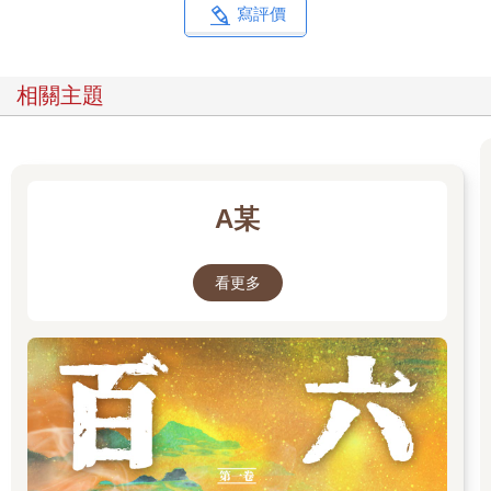
「只有重寫的話，其實不算是處理，因為沒先找到錯誤的地方就
寫評價
重寫進去，還是一樣跟著錯！沒關係，這回我就一次幫你解
決。」我繼續對蔡先生說，「除戶資料裡有記載，你爸爸這一代
裡有二位倒房，一位是男生三歲死亡，一位是女生二歲死亡，是
相關主題
你爸爸的弟弟、妹妹，依輩分你要稱這二位叔叔及姑姑，這二位
你知道嗎？以及過去有處理過或立過牌位嗎？」
蔡先生回答：「這二位我不知道耶，沒聽說過。」
「好，既然你不知道，就一定沒有處理過，既然這樣，就要請示
神明這二位要如何處理。」我對蔡先生說，「蔡先生，目前為止
A某
我們已經確定，蔡家有缺第一代的祖先、多出四位不該拜的祖
先，以及這二位倒房，接下來我還有二個問題，一個是這一位離
婚後死亡的蔡女士，一個是你爸爸的第一任太太──安娜。」
看更多
我指著核對表問蔡先生說：「第五代有一位蔡女士離婚後死亡，
我們看這位蔡女士的父母欄上面父親的名字是你大哥，所以，這
位離婚死亡的蔡女士是你大哥的女兒，也就是你的姪女，對
吧？」
「對，沒錯，是我姪女。」
「那你姪女有後代嗎？」我接著問。
「沒有，我姪女離婚後回家，沒多久就自殺了。」
「啊？自……自殺？」
「對，王老師，我姪女離婚後回娘家，沒多久精神狀況就開始不