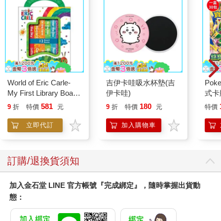
一息的村民的頭上方，安娜則站在村民的腳下方。
酋長指著月亮比畫完後，把口中那口血往村民臉上噴，接著換安
娜噴，她則是把血噴在腳部。這個動作一直持續了大約十幾分
鐘，最令人不可思議的是，每噴一口，這位生病的村民就用一種
很淒厲的恐怖叫聲哀號，那種哀號很像是狗在吹狗螺──凹嗚凹嗚
的那種聲音，而且音調很高，頻率又快。
十幾分鐘後，那位生病的村民漸漸平靜了下來，那種像是吹狗螺
的聲音也漸漸變小，最後一動也不動的躺在地上，這時大家才發
World of Eric Carle-
吉伊卡哇吸水杯墊(吉
Po
現，那位村民已經死了。安娜從小就傳承了酋長的一些巫術，也
My First Library Board
伊卡哇)
式卡
有在幫島上村民處理一些巫術儀式。
Book Block Set
化 
581
180
9
折
特價
元
9
折
特價
元
特價
隔沒幾天，酋長來找蔡爸爸，說他女兒跟蔡爸爸有緣分，要讓兩
（+
人結婚。蔡爸爸沒有多想就答應下這門婚事，於是兩人先在島上
立即代訂
加入購物車
舉辦結婚儀式。結婚儀式結束隔了幾天，蔡爸爸就把安娜帶回了
臺灣。
不過，因為風俗民情習慣的不同，有一次安娜跟蔡爸爸的家族起
訂購/退換貨須知
了嚴重爭執，長輩一氣之下打了她。安娜以前在島上是一個受人
尊敬的酋長女兒，怎能忍受被欺負，甚至被打。於是，某天晚
加入金石堂 LINE 官方帳號『完成綁定』，隨時掌握出貨動
上，她在一氣之下把房間裡所有的衣服全部燒掉，把所有棉被、
枕頭都剪破，房間裡面還擺了一張桌子，上面擺滿了像在島上舉
態：
辦血祭儀式的那些雕像、祭品、器具，然後她割破自己的手指取
血，在一張紙上寫滿了字……