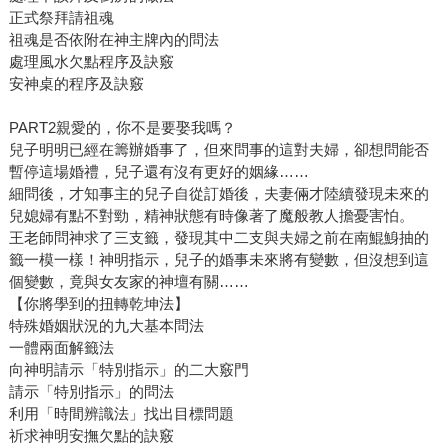
正式祭拜請祖魂
祖魂是否依附在神主牌內的問法
處理風水欠點程序及訣竅
安神桌的程序及訣竅
PART2親愛的，你不是要娶我嗎？
兒子明明已經在籌辦婚事了，但來問事的這對夫婦，卻想問能否
暫停這場婚禮，兒子還有沒有更好的姻緣……
細問後，才知事主的兒子自從訂婚後，夫妻倆才陸續發現未來的
兒媳婦有點不對勁，精神狀態有時像著了魔般教人擔憂害怕。
王老師問神求了三支籤，發現其中二支與夫婦之前在南鯤鯓抽的
籤一模一樣！神明指示，兒子的婚事未來將有變數，但沒想到這
個變數，竟與女友家的神壇有關……
【你將學到的扭轉乾坤法】
特殊婚姻狀況的九大基本問法
一體兩面解籤法
向神明請示「特別指示」的二大竅門
請示「特別指示」的問法
利用「時間辨識法」找出目標問題
祈求神明安撫欠點的訣竅