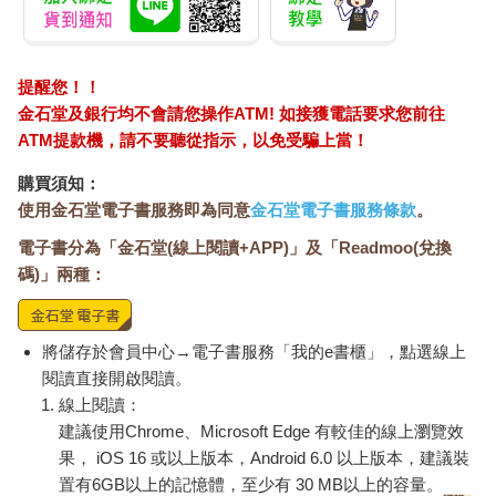
聽到這邊，我忍不住問蔡先生：「知道紙上寫些什麼嗎？」
蔡先生說：「不知道耶，根據我爸的形容，有一些看起來像文
提醒您！！
字，有一些像符號，甚至有一些很像是他當年在島上看過酋長畫
金石堂及銀行均不會請您操作ATM! 如接獲電話要求您前往
在紙上的那種文字。然後，我大媽安娜穿著一身紅衣，在房間上
ATM提款機，請不要聽從指示，以免受騙上當！
吊自殺了。等到隔天家人發現時，已經來不及了。接下來，還發
生一件很可怕的事，就在把遺體解下來時，我大媽的口中竟然掉
購買須知：
出一支『鎖口針』。」
使用金石堂電子書服務即為同意
金石堂電子書服務條款
。
我眼睛睜大，十分訝異的說：「從遺體口中掉出一支鎖口針？」
「對，鎖口針。」蔡先生斬釘截鐵地回答我。
電子書分為「金石堂(線上閱讀+APP)」及「Readmoo(兌換
我繼續問：「你有看過那支針？」
碼)」兩種：
「有，我媽媽後來還有拿給我看，是純金做的。」
我簡直不敢相信耳朵聽到的事！「鎖口針」又稱「禁口針」，是
宗教、信仰上才會使用的針，只是，一般人怎麼會用這種東西？
將儲存於會員中心→電子書服務「我的e書櫃」，點選線上
而且還是從遺體的口中掉出來的！天啊！現場聽到蔡先生講這一
閱讀直接開啟閱讀。
段往事的所有人，無不感到毛骨悚然。
線上閱讀：
蔡先生繼續說：「後來，處理完我大媽的後事，他們就將她下葬
建議使用Chrome、Microsoft Edge 有較佳的線上瀏覽效
了。之後，我爸爸才又娶了我媽媽。」
我接著問蔡先生：「那麼，你大媽現在還是葬著的嗎？」
果， iOS 16 或以上版本，Android 6.0 以上版本，建議裝
蔡先生說：「對，可是年代太久遠了，我們全家都已經不知道我
置有6GB以上的記憶體，至少有 30 MB以上的容量。