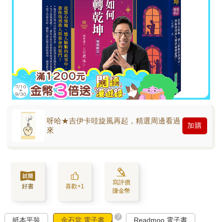
呀哈★吉伊卡哇旋風再起，精選周邊看過
加購
來
寫評價
好書
喜歡+1
賺金幣
?
紙本平裝
金石堂 電子書
Readmoo 電子書