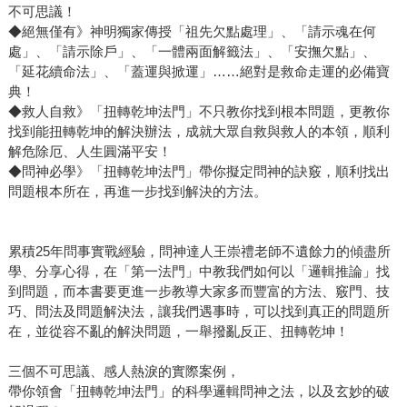
不可思議！
◆絕無僅有》神明獨家傳授「祖先欠點處理」、「請示魂在何
處」、「請示除戶」、「一體兩面解籤法」、「安撫欠點」、
「延花續命法」、「蓋運與掀運」……絕對是救命走運的必備寶
典！
◆救人自救》「扭轉乾坤法門」不只教你找到根本問題，更教你
找到能扭轉乾坤的解決辦法，成就大眾自救與救人的本領，順利
解危除厄、人生圓滿平安！
◆問神必學》「扭轉乾坤法門」帶你擬定問神的訣竅，順利找出
問題根本所在，再進一步找到解決的方法。
累積25年問事實戰經驗，問神達人王崇禮老師不遺餘力的傾盡所
學、分享心得，在「第一法門」中教我們如何以「邏輯推論」找
到問題，而本書要更進一步教導大家多而豐富的方法、竅門、技
巧、問法及問題解決法，讓我們遇事時，可以找到真正的問題所
在，並從容不亂的解決問題，一舉撥亂反正、扭轉乾坤！
三個不可思議、感人熱淚的實際案例，
帶你領會「扭轉乾坤法門」的科學邏輯問神之法，以及玄妙的破