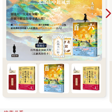
穩定，然後某一天就在住處的頂樓跳樓身亡。我大嫂真的很難
過，早年喪夫，晚年喪子，我真的很可憐我這位大嫂，她這一生
真的很坎坷，唉。」蔡先生傷心地搖搖頭敘述著。
聽蔡先生這樣說，我心裡在思考：離婚後命運就歸娘家，又是自
殺的，沒有再嫁也無後代而往生，在某種程度上也算是倒房。那
麼，這個家裡有一位意外死亡，一位是自殺死亡，而且還是父
女，這件事真的是不單純。
因此，時間軸上面的事件我必須要再更新第三次了。更新如下：
家中拜神主牌→蔡大哥車禍身亡→家運及事業不好→第一次雕刻
金身→金身放水流→再第二次雕刻金身→父親中風、母親發現腦
瘤及胃長不好的東西、生意一落千丈→燒掉第二次雕刻的金身→
父親往生→母親往生→蔡大哥女兒離婚後跳樓自殺
「好，你姪女的情況我清楚了，最後就是你爸爸的第一任外籍太
太，叫安娜的這一位，她有後代嗎？」我接著問蔡先生。
蔡先生對我說：「我這位大媽也是自殺，是上吊自殺。」
「蛤！也是自……殺，上吊自殺？是發生什麼事嗎？不然怎麼會
上吊自殺？」我訝異地問。
這個時候，蔡先生才落寞地一一敘述他這位大媽過去所發生的