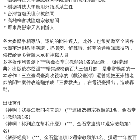
＊樹德科技大學應用外語系系主任
＊台灣首廟天壇宗教顧問
＊高雄梓官城隍廟宗教顧問
＊屏東萬巒宗天宮創辦人
各大媒體爭相專訪、邀約的問神達人。此外，也常受邀至全國各
大廟宇巡迴教學演講，把擲筊、解籤詩、解夢的邏輯知識技巧，
傳授給更多普羅大眾和神職人員。
多本著作均曾創下***與金石堂宗教類第1名的紀錄，《解夢經
典》出版後亦盤踞***暢銷總榜前百大三個月餘，是非常暢銷的一
本著作！三立臺灣臺高收視率的《戲說臺灣》還曾經把王崇禮老
師的問神案件改編翻拍成「三夢救夫」，在電視臺播出，造成轟
動。
出版著作
《神啊！我要怎麼問祢問題》 (***連續25週宗教類第1名、金石堂
宗教類第1名)
《神啊！祢到底在幫我什麼》 (***、金石堂連續10週宗教類第1
名)
《解夢經典》 (***、金石堂連續12週宗教類第1名、獲選***年度百