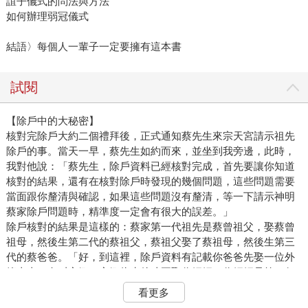
誼子儀式的問法與方法
如何辦理弱冠儀式
結語〉每個人一輩子一定要擁有這本書
試閱
【除戶中的大秘密】
核對完除戶大約二個禮拜後，正式通知蔡先生來宗天宮請示祖先
除戶的事。當天一早，蔡先生如約而來，並坐到我旁邊，此時，
我對他說：「蔡先生，除戶資料已經核對完成，首先要讓你知道
核對的結果，還有在核對除戶時發現的幾個問題，這些問題需要
當面跟你釐清與確認，如果這些問題沒有釐清，等一下請示神明
蔡家除戶問題時，精準度一定會有很大的誤差。」
除戶核對的結果是這樣的：蔡家第一代祖先是蔡曾祖父，娶蔡曾
祖母，然後生第二代的蔡祖父，蔡祖父娶了蔡祖母，然後生第三
代的蔡爸爸。「好，到這裡，除戶資料有記載你爸爸先娶一位外
籍太太，名叫安娜，安娜往生後才再娶你媽媽，你媽媽是第二任
太太。第三代的蔡爸爸生了第四代蔡大哥，也就是你大哥。因
看更多
此，蔡家，也就是你大哥這一房，該拜的祖先是四代，含括你大