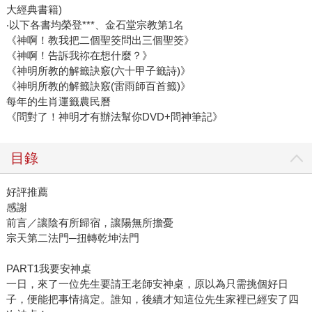
大經典書籍)
‧以下各書均榮登***、金石堂宗教第1名
《神啊！教我把二個聖筊問出三個聖筊》
《神啊！告訴我祢在想什麼？》
《神明所教的解籤訣竅(六十甲子籤詩)》
《神明所教的解籤訣竅(雷雨師百首籤)》
每年的生肖運籤農民曆
《問對了！神明才有辦法幫你DVD+問神筆記》
目錄
好評推薦
感謝
前言／讓陰有所歸宿，讓陽無所擔憂
宗天第二法門─扭轉乾坤法門
PART1我要安神桌
一日，來了一位先生要請王老師安神桌，原以為只需挑個好日
子，便能把事情搞定。誰知，後續才知這位先生家裡已經安了四