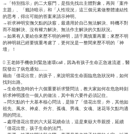
→「特別指示」的二大竅門，是指先找出主體對象，再與「案件
主題」、「籤詩暗示」和「人性現況」這三個元素做整體連結性
的思考，得出可能的答案來請示神明。
→祈求神明安撫欠點的訣竅，最適用於自己無法解決、時機不對
而不能解決、沒有權力解決、無法作主解決的欠點狀況。
→如果有人要給你來歷不明的神明，請千萬慎重再重；來歷不明
的神明就已經要慎重考慮了，更何況是一整間來歷不明的「神
壇」！
 王老師手機收到緊急連環call，因為有孩子生命正急速流逝，醫
院發出了病危通知……
藉由「借花出世」的孩子，來說明當生命面臨危急狀況時，如何
找到出路。
→生命危急時的十六個重要祈求暨問法，教大家如何在危急時刻
祈求神明護住一個人的做法，其中有六要件必須記住。
→問欠點的十大基本核心問法，是除了「借花出世」外，其他如
祖先、風水、神桌、外方、孤魂、男魂、女魂、迷花等欠點均適
用的問法。
→處理借花出世的六大延花續命法，這是東嶽大帝親授，延續
「借花出世」孩子生命的法門。