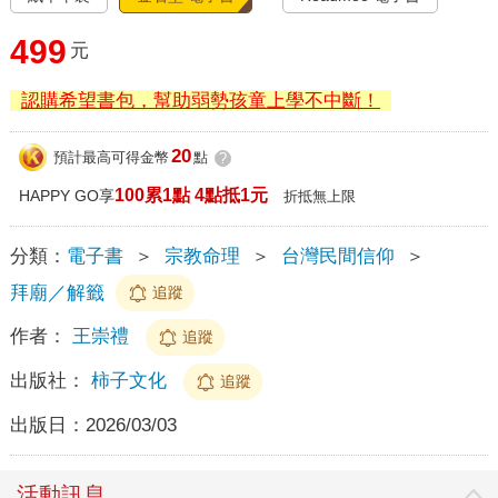
499
元
認購希望書包，幫助弱勢孩童上學不中斷！
20
預計最高可得金幣
點
?
100累1點 4點抵1元
HAPPY GO享
折抵無上限
分類：
電子書
＞
宗教命理
＞
台灣民間信仰
＞
拜廟／解籤
追蹤
作者：
王崇禮
追蹤
出版社：
柿子文化
追蹤
出版日：
2026/03/03
活動訊息