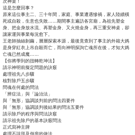
次神桌！
這是怎麼回事？
原來這位事主二、三十年間，家庭、事業遭遇慘禍，家人陸續橫
死或自殺，生意也失敗……期間事主遍訪各宮廟，為祖先塑金
身、把金身放水流、再塑金身、又火燒金身，再三重安神桌，卻
讓家運與事業每況愈下。
王老師抽絲剝繭，層層探索本源，最後竟查到了事主的外籍大媽
是身穿紅衣上吊自殺而亡，而向神明探詢亡魂所在後，才知大媽
亡魂已然成魔……
【你將學到的扭轉乾坤法】
請示神明前擬定問題的訣竅
處理祖先八步驟
核對除戶五步驟
問魂在何處的問法
「辨症法」與「論治法」
與「無形」協調談判前的問法四要件
與「無形」協調談判後結果的問法五要件
請示除戶的程序與問法訣竅
請示祖先除戶的基本訣竅問法
正式寫神主牌
處理不該拜及倒房的做法