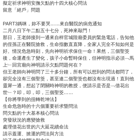
擬定祈求神明安撫欠點的十四大核心問法
留意「絕戶」問題
PART3媽咪，妳不要哭……來自醫院的病危通知
二月八日下午二點五十七分，死神來敲門！
那日，王老師接到一通來自梓官城隍廟委員的緊急電話，告知他
的侄孫正在醫院搶救，生命指數直直降，全家人完全不知如何是
好。情況危急時刻，先向神明祈求保住一命！果然，三個聖筊
後，命運產生了變化，孩子小命暫時保住，但神明指示必須﹁馬
上﹂回宮廟向神明請示欠點問題何在？
但王老師向神明問了三十多分鐘，所有可以想到的問法都問了，
卻完全沒有三個聖筊，甚至連二個聖筊也都沒有出現過！直到他
靈犀一通，想起了閉關時神明的教授，便請示是否是﹁借花出
世﹂？叩，叩，叩，三個聖筊……
【你將學到的扭轉乾坤法】
生命危急時的十六個重要祈求暨問法
問欠點的十大基本核心問法
突發狀況的應變搶救
處理借花出世的六大延花續命法
請示蓋運、掀運的問法與方法