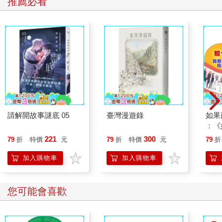
推薦必看
事，是他從母親那邊聽來的……
蔡爸爸早年是一名船員，一年，他跑船到國外的某一個島，在那
邊認識了島上一位酋長的女兒，名叫安娜。這位酋長本身會一些
巫術，專門為島上的村民處理一些法事，其中，他還會使用一種
稱為血咒的巫術，這種血咒專門挑月圓當天晚上的十二點（也就
是陰陽相隔的時候）施法，此時法力會最強大──蔡爸爸在那個島
上親眼看過這位酋長施行血咒，當時島上有一位村民身染一種傳
染病，據說無藥可醫，他在病得很重、幾乎奄奄一息時，被其他
村民抬來找這位酋長。
酋長看了看這位奄奄一息的村民，然後用雙手摸他的額頭，當酋
請解開故事謎底 05
臺灣漫遊錄
如果
：《
長的手摸到這位村民的額頭時，身體忽然像發抖一樣，頭晃得很
喵》
厲害，就像被附身的樣子，事實上，這位酋長真的開始像被附身
221
300
79
折
特價
元
79
折
特價
元
79
折
【首
一樣大叫，口中念念有詞。這件事情剛好發生在月圓當天的晚
加入購物車
加入購物車
上，大叫聲驚動了村民，大家一窩蜂的跑到酋長家看個究竟，蔡
爸爸當時就住在酋長旁邊的一間小屋。
圍觀的村民愈聚愈多，差不多到晚上十二點時，酋長拿了二碗
您可能會喜歡
血，但不知道裡面是什麼血。酋長將其中一碗給了他女兒安娜，
然後端起另一碗往口中含一口血，手指著月亮比來比去；安娜就
跟在酋長旁邊，同樣口中也含一口血。然後，酋長站在這位奄奄