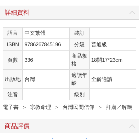
哥在內，總共是八位祖先。」
問題是：蔡家目前在拜的神主牌裡，有四位並沒有在除戶裡，分
詳細資料
別是林小明、陳阿美、趙小天、石阿英，而第一代祖先蔡曾祖
父、蔡曾祖母該在裡面卻沒在裡面──第一代祖先該寫進去卻沒進
去。
語言
中文繁體
裝訂
「好，蔡先生，多出來的這四位，你知道是誰嗎？」我問蔡先
ISBN
9786267845196
分級
普通級
生。
「這……王老師，這四位我不知道是誰耶。」蔡先生搖搖頭。
商品規
「不知道是誰，那為什麼會把他們寫進去呢？」我繼續問。
頁數
336
18開17*23cm
格
蔡先生說：「我也不知道，當初這個神主牌，是從我們堂哥那邊
抄過來的，那邊寫怎樣，我們就直接抄過來。」
適讀年
出版地
台灣
全齡適讀
「嗯，我知道了，大部分的人都是這樣做──從其他長輩那邊的神
齡
主牌直接抄過來，而沒想過如果那邊的是錯的，這邊也會跟著抄
錯，於是錯的神主牌又傳給下一代，下一代就跟著繼續錯下去。
注音
級別
錯誤的神主牌就這樣傳了下去，而沒人知道當中錯誤的循環。」
我繼續說，「蔡先生，你不是有處理過一次神主牌嗎？當時沒發
電子書
＞
宗教命理
＞
台灣民間信仰
＞
拜廟／解籤
現這個問題嗎？」
蔡先生說：「沒有耶，當時那位老師處理的時候，就只有把神主
商品評價
牌裡面的資料重新再寫一次，沒有像這樣先申請除戶然後再核
對。」