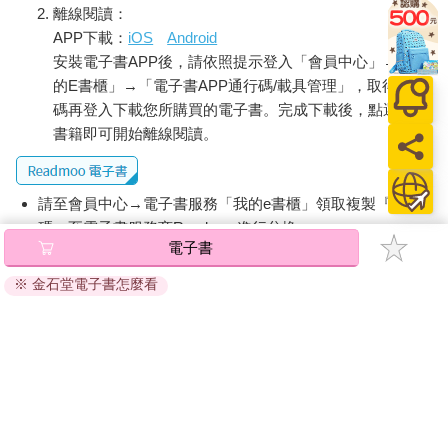
大媽的墳現在在哪裡了，也找不到了。我大媽去世一段時間後，
離線閱讀：
家運就開始產生變化，然後我大哥車禍身亡。我爸爸這才開始覺
APP下載：
iOS
Android
得家運變得不好，所以我們到處求神問卜，就是那個時候，之前
安裝電子書APP後，請依照提示登入「會員中心」→「我
宮廟老師才對我們說這位大媽已經成仙，要幫她雕刻一個金身，
的E書櫃」→「電子書APP通行碼/載具管理」，取得通行
我爸也真的去雕刻一個金身，這就是我們家金身的由來。所以，
碼再登入下載您所購買的電子書。完成下載後，點選任一
我從小就知道家中有個「大媽」，是父親的第一任外籍配偶，而
書籍即可開始離線閱讀。
這個大媽也有被寫進我家中的神主牌中。」
聽完後，我對蔡先生說：「我了解了，原來你說祖先成仙的金
身，就是指你大媽安娜。」
請至會員中心→電子書服務「我的e書櫃」領取複製『兌換
「對，沒錯。」蔡先生說。
碼』至電子書服務商Readmoo進行兌換。
我繼續對蔡先生說：「因為到現在我才知道你大媽的事，也才知
電子書
道這個金身就是你大媽安娜的金身。因此，時間軸上面的事件，
退換貨須知：
我必須要再修改，進行第四次更新。」
※ 金石堂電子書怎麼看
因版權保護，您在金石堂所購買的電子書僅能以金石堂專屬
修改更新如下：
的閱讀軟體開啟閱讀，無法以其他閱讀器或直接下載檔案。
依據「消費者保護法」第19條及行政院消費者保護處公告之
家中拜神主牌→大媽安娜上吊自殺→蔡大哥車禍身亡→家運及事
「通訊交易解除權合理例外情事適用準則」，非以有形媒介
業不好→第一次雕刻大媽安娜金身→金身放水流→第二次雕刻大
提供之數位內容或一經提供即為完成之線上服務，經消費者
媽安娜金身→父親中風、母親發現腦瘤及胃長不好的東西、生意
一落千丈→燒掉第二次雕刻大媽安娜的金身→父親往生→母親往
事先同意始提供。（如：電子書、電子雜誌、下載版軟體、
生→蔡大哥女兒離婚後跳樓自殺
虛擬商品…等），
不受「網購服務需提供七日鑑賞期」的限