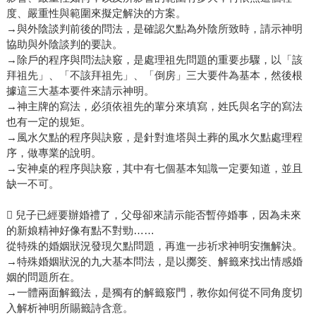
度、嚴重性與範圍來擬定解決的方案。
→與外陰談判前後的問法，是確認欠點為外陰所致時，請示神明
協助與外陰談判的要訣。
→除戶的程序與問法訣竅，是處理祖先問題的重要步驟，以「該
拜祖先」、「不該拜祖先」、「倒房」三大要件為基本，然後根
據這三大基本要件來請示神明。
→神主牌的寫法，必須依祖先的輩分來填寫，姓氏與名字的寫法
也有一定的規矩。
→風水欠點的程序與訣竅，是針對進塔與土葬的風水欠點處理程
序，做專業的說明。
→安神桌的程序與訣竅，其中有七個基本知識一定要知道，並且
缺一不可。
 兒子已經要辦婚禮了，父母卻來請示能否暫停婚事，因為未來
的新娘精神好像有點不對勁……
從特殊的婚姻狀況發現欠點問題，再進一步祈求神明安撫解決。
→特殊婚姻狀況的九大基本問法，是以擲筊、解籤來找出情感婚
姻的問題所在。
→一體兩面解籤法，是獨有的解籤竅門，教你如何從不同角度切
入解析神明所賜籤詩含意。