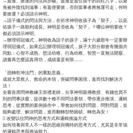
→蓋運、掀運的問法與步驟。蓋運是蓋住孩子的四柱八字，以避
免被外陰找到滋事；有蓋便要掀，否則當事者將無運可走，何時
要掀運？必須請示神明。
→誼子儀式的問法與方法，在祈求神明收孩子為「契子」，以庇
佑孩子一路順利成長。神明是否收為「契子」？哪位神明要收？
都必須請示神明。
→辦理弱冠儀式，神明收為誼子的孩子，滿十六歲那年一定要辦
理弱冠儀式，如果忘記辦理弱冠儀式，孩子大部分都會有幾個共
同點：心智不成熟、想法幼稚、行為幼稚、智慧一直無法開竅、
讀書再怎麼認真用功，成績還是有限……
「扭轉乾坤法門」的重點意義，
成就大眾救人、救命的本領，突破問事困境，進而找到解決方
法！
全臺首席問神教練王崇禮老師，分享神明親傳教授、有錢也買不
到的問事訣竅，提供數十種不同問法要領，帶你逐步推演、邏輯
思考，從實際的案例操作中，學會如何找對問題、問對問題，並
能夠處理、解決問題，進而翻轉頹勢困頓、轉危為安！
 改變以往問神的思考方式和邏輯推論方式
如何培養與常人不一樣的思維與獨特的思考方式，尤其是非常強
的邏輯思考與推論能力。