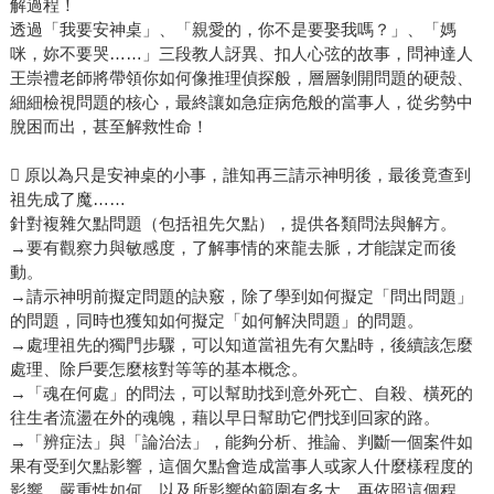
解過程！
透過「我要安神桌」、「親愛的，你不是要娶我嗎？」、「媽
咪，妳不要哭……」三段教人訝異、扣人心弦的故事，問神達人
王崇禮老師將帶領你如何像推理偵探般，層層剝開問題的硬殼、
細細檢視問題的核心，最終讓如急症病危般的當事人，從劣勢中
脫困而出，甚至解救性命！
 原以為只是安神桌的小事，誰知再三請示神明後，最後竟查到
祖先成了魔……
針對複雜欠點問題（包括祖先欠點），提供各類問法與解方。
→要有觀察力與敏感度，了解事情的來龍去脈，才能謀定而後
動。
→請示神明前擬定問題的訣竅，除了學到如何擬定「問出問題」
的問題，同時也獲知如何擬定「如何解決問題」的問題。
→處理祖先的獨門步驟，可以知道當祖先有欠點時，後續該怎麼
處理、除戶要怎麼核對等等的基本概念。
→「魂在何處」的問法，可以幫助找到意外死亡、自殺、橫死的
往生者流盪在外的魂魄，藉以早日幫助它們找到回家的路。
→「辨症法」與「論治法」，能夠分析、推論、判斷一個案件如
果有受到欠點影響，這個欠點會造成當事人或家人什麼樣程度的
影響、嚴重性如何，以及所影響的範圍有多大，再依照這個程