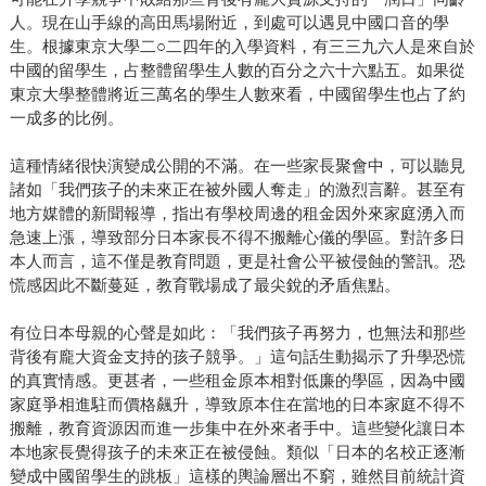
人。現在山手線的高田馬場附近，到處可以遇見中國口音的學
生。根據東京大學二○二四年的入學資料，有三三九六人是來自於
中國的留學生，占整體留學生人數的百分之六十六點五。如果從
東京大學整體將近三萬名的學生人數來看，中國留學生也占了約
一成多的比例。
這種情緒很快演變成公開的不滿。在一些家長聚會中，可以聽見
諸如「我們孩子的未來正在被外國人奪走」的激烈言辭。甚至有
地方媒體的新聞報導，指出有學校周邊的租金因外來家庭湧入而
急速上漲，導致部分日本家長不得不搬離心儀的學區。對許多日
本人而言，這不僅是教育問題，更是社會公平被侵蝕的警訊。恐
慌感因此不斷蔓延，教育戰場成了最尖銳的矛盾焦點。
有位日本母親的心聲是如此：「我們孩子再努力，也無法和那些
背後有龐大資金支持的孩子競爭。」這句話生動揭示了升學恐慌
的真實情感。更甚者，一些租金原本相對低廉的學區，因為中國
家庭爭相進駐而價格飆升，導致原本住在當地的日本家庭不得不
搬離，教育資源因而進一步集中在外來者手中。這些變化讓日本
本地家長覺得孩子的未來正在被侵蝕。類似「日本的名校正逐漸
變成中國留學生的跳板」這樣的輿論層出不窮，雖然目前統計資