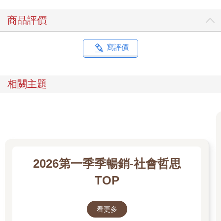
迅速擴大，無論是主導當地的巨型土地開發計劃，還是出口至各
國的高鐵建設。這些外部觀察的經驗，後來都在我剖析中國新移
商品評價
民現象時發揮作用。
我首次留意到在日中國人社群，是在二○一八年。定居東京後，我
寫評價
逐漸將目光投向坐落在埼玉縣南部的「新西川口唐人街」，並頻
繁前往採訪。在名為」芝園團地「的巨大住宅社區中，中國居民
比例已達約百分之五十。有些家庭是從原本新華僑聚居的高田馬
相關主題
場和池袋遷來，也有如科技業工程師等新一代中國移民直接流
入。一家又一家「道地中餐館」在周邊街區湧現。在我目睹日中
居民藉著自治會等組織的力量，努力想化解同住一地所引發的摩
擦衝突，我也深切感受到日本政府在移民政策上的缺席。如今回
想，那或許可說是揭開《潤日》序章的起點。
接著在二○二二年十一月新冠疫情之下，數百名在日中國人因「白
2026第一季季暢銷-社會哲思
紙運動」聚集在JR新宿站南口，我察覺到某種新變化正在發生。
當晚活動結束，我與《東洋經濟》編輯西村豪太先生移動到附近
TOP
的台灣餐館聚會，西村先生提出「今後在中國境外的中國人，將
會是理解中國的重要資訊來源」的觀點。我深以為然，並開始追
蹤在日中國人社群。
看更多