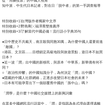
從「用腳投票」的中國人視角
知中派．中生代日本記者，對在日「脱中者」的第一手調查報導
特別收錄+1∣台灣版作者獨家中文序
特別收錄+2∣野島剛╳福澤喬雙推薦序
特別收錄+3∣了解當代中國必備！流行語小字典35句
●日中歷史不共戴天，南京殺我同胞30萬，為什麼中國人還要前進
「敵國」？
○港區、文京區……目標鎖定高級地段與旅遊景點，遊日本不如買
日本？
●近一波「潤」出中國的新移民，與原本「中華系」新華僑有何不
同？
○「政治性抑鬱」的中國知識分子，為何決定「潤」出中國？
●隱藏的中國人社群網絡，正逐步改變日本社會的未來？
○日本有可能孕育出下一個顛覆舊中國的「孫中山」嗎？
「潤學」是什麼？中國社交媒體上的新興詞彙
在眾多中國網民流行語當中，「潤」是指因為各式理由選擇逃離