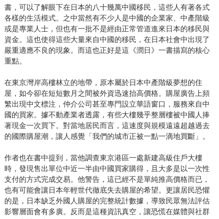
書，可以了解眼下在日本的八十幾萬中國移民，這些人有著各式
各樣的生活模式。之中當然有不少人是中國的企業家、中產階級
或是專業人士，但也有一批不是經由正常管道進來日本的移民與
資金。這也使得這些大量來自中國的移民，在日本社會中出現了
嚴重適應不良的現象。而這也正好是這《潤日》一書描寫的核心
重點。
在東京灣岸高樓林立的地帶，原本屬於日本中產階級夢想的住
屋，如今卻在短短數月之間被外資迅速抬高價格。購屋廣告上頻
繁出現中文標注，仲介公司甚至專門設立華語窗口，服務來自中
國的買家。據不動產業者透露，有些大樓幾乎整層樓被中國人捧
著現金一次買下。對當地居民而言，這速度與規模遠遠超越過去
的國際購屋潮，讓人感覺「我們的城市正被一點一滴地買斷」。
作者也在書中提到，當他調查東京港區一處新建高級住戶大樓
時，發現售出單位中近一半由中國買家購得，且大多是以一次性
支付的方式完成交易。他警告，這已經不是單純推高價格而已，
也有可能會讓日本年輕世代徹底失去購屋的希望。更讓居民恐懼
的是，日本缺乏外國人購屋的完整統計數據，導致民眾無法評估
影響層面會有多廣。反而是這種資訊真空，讓恐慌在媒體與社群