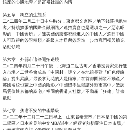
銀座的心臟地帶／超富裕社團的內情
第五章 獨立的生態系
二○二四年二月二十日中午時分．東京都文京區／地下錢莊拒絕生
客／持續擴張的國際金融網路／連拍賣會也是選項之一／惡名昭
彰的「中國會所」／連美國俱樂部都能進入的中國人／潤日中國
人可取得的簽證種類／高級人才居留簽證進一步放寬門檻與擴充
活動領域
第六章 外縣市這些開拓邊境
二○二四年四月二十日午後．北海道二世古町／香港投資家先行進
入市場／二世谷會成為「中國村」嗎？／在地鎮長對「紅色侵略
論」提出異議／最後拿到花的人是輸家／在首都圈開發不動產／
英國名校也蒙上中國的陰影／中國留學生就讀外縣市高中／造訪
馬雲位於京都的豪宅／福岡的香港人社群／不動產「狂建」計畫
啟動
第七章 焦慮不安的中產階級
二○二二年十二月二十三日早上．山東省泰安市／日本是中國的第
二學區／日本首見的中文MBA誕生／經營者熱切關注日本市場／
小而確實的幸福／優秀的工程師流向日本