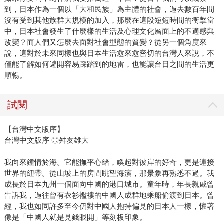
到，日本作為一個以「大和民族」為主體的社會，過去數百年間
沒有受到其他族群大規模的加入，那麼在這段短短時間的衝擊當
中，日本社會發生了什麼樣的生活及心理文化層面上的不適感與
改變？而人們又怎麼去面對社會型態的質變？從另一個角度來
說，這對於未來同樣也與日本生活愈來愈密切的台灣人來說，不
僅能了解如何避開容易踩踏到的地雷，也能讓台日之間的生活更
順暢。
試閱
【台灣中文版序】
台灣中文版序 ◎舛友雄大
我向來鍾情於海。它能撫平心緒，喚起對彼岸的好奇，更是連接
世界的紐帶。從山坡上的房間眺望海濱，那景象再熟悉不過。我
成長於日本九州一個面向中國的港口城市。童年時，年長親戚曾
告訴我，過往曾有衣衫襤褸的中國人成群地乘船偷渡到日本。曾
經，我也如同許多至今仍對中國人抱持偏見的日本人一樣，懷著
像是「中國人就是見錢眼開」等刻板印象。