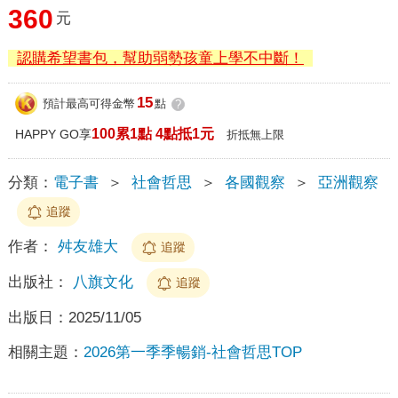
360
元
認購希望書包，幫助弱勢孩童上學不中斷！
15
預計最高可得金幣
點
?
100累1點 4點抵1元
HAPPY GO享
折抵無上限
分類：
電子書
＞
社會哲思
＞
各國觀察
＞
亞洲觀察
追蹤
作者：
舛友雄大
追蹤
出版社：
八旗文化
追蹤
出版日：
2025/11/05
相關主題：
2026第一季季暢銷-社會哲思TOP