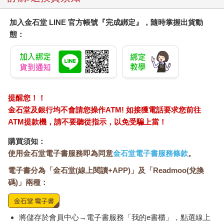
反之，台灣經歷也能成為日本的借鑑。
加入金石堂 LINE 官方帳號『完成綁定』，隨時掌握出貨動
近年，「潤日」進一步變成全球議題。海外媒體相繼報導，尤其
態：
《金融時報》於近期更刊出三頁特稿。我也一家接一家接受各國
媒體採訪。在我看來，那些選擇「潤」的中國人，將持續不斷尋
找更理想的目的地。「潤」，或許能夠成為理解當代中國的新切
入點。
我期待能夠藉由這本書，激揚起具建設性的理性討論，期許這些
提醒您！！
討論能復返擴展至海洋彼岸，幫助人們更深入認識中國新移民的
金石堂及銀行均不會請您操作ATM! 如接獲電話要求您前往
生態。
ATM提款機，請不要聽從指示，以免受騙上當！
二○二五年十月於東京初秋-
----------
購買須知：
【內文試閱】
使用金石堂電子書服務即為同意
金石堂電子書服務條款
。
移居日本的熱潮從何而來
電子書分為「金石堂(線上閱讀+APP)」及「Readmoo(兌換
明明中日兩國正為了福島核能處理水而爭執不休，為什麼「反
碼)」兩種：
日」的中國人會選擇來到日本呢？這不禁讓人產生疑惑。的確，
中國輿論及社會氛圍如此，所以「潤日」除了透露給家人知道以
外，不能對外人明言。有位「潤日」男性將日本形容成「臭豆
將儲存於會員中心→電子書服務「我的e書櫃」，點選線上