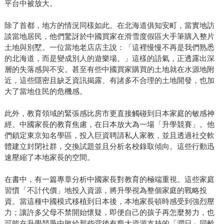
平台中被放大。
除了首都，地方的情況同樣如此。在北海道俱知安町，當實地訪
談當地居民，他們驚訝於中國買家在滑雪度假區大手筆購入整片
土地與別墅。一位當地老店店主說：「這裡慢慢不再是我們熟悉
的北海道，而是變成別人的遊樂場。」這樣的語氣，正透露出深
層的失落感與不安。甚至有些中國買家購買的土地就在水源地附
近，這些隱密且缺乏資訊揭露、有諸多不合理的土地開發，也加
大了當地住民的危機感。
此外，教育領域的緊張感比房市更直接觸碰到日本家庭的敏感神
經。中國家長的教育焦慮，在日本放大為一場「升學競賽」。他
們鎖定東京知名學區，投入巨資聘請私人家教，並且透過社交軟
體建立封閉社群，交換試題並且分析名校錄取傾向。這些行動迅
速壓縮了本地家長的空間。
在書中，有一篇專章分析中國家長對教育的極端重視。這些家庭
習慣「不計代價」地投入資源，將升學視為整個家庭的戰略投
資。當這種中國模式移植到日本後，本地家長頓時感受到強烈壓
力；讓許多父母不禁開始懷疑，即便自己的孩子再怎麼努力，也
可能在升學競爭中敗給那些背後有龐大資源支持的「潤日」同齡