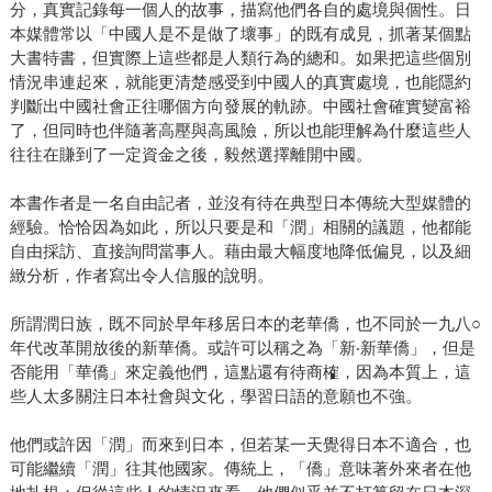
分，真實記錄每一個人的故事，描寫他們各自的處境與個性。日
本媒體常以「中國人是不是做了壞事」的既有成見，抓著某個點
大書特書，但實際上這些都是人類行為的總和。如果把這些個別
情況串連起來，就能更清楚感受到中國人的真實處境，也能隱約
判斷出中國社會正往哪個方向發展的軌跡。中國社會確實變富裕
了，但同時也伴隨著高壓與高風險，所以也能理解為什麼這些人
往往在賺到了一定資金之後，毅然選擇離開中國。
本書作者是一名自由記者，並沒有待在典型日本傳統大型媒體的
經驗。恰恰因為如此，所以只要是和「潤」相關的議題，他都能
自由採訪、直接詢問當事人。藉由最大幅度地降低偏見，以及細
緻分析，作者寫出令人信服的說明。
所謂潤日族，既不同於早年移居日本的老華僑，也不同於一九八○
年代改革開放後的新華僑。或許可以稱之為「新‧新華僑」，但是
否能用「華僑」來定義他們，這點還有待商榷，因為本質上，這
些人太多關注日本社會與文化，學習日語的意願也不強。
他們或許因「潤」而來到日本，但若某一天覺得日本不適合，也
可能繼續「潤」往其他國家。傳統上，「僑」意味著外來者在他