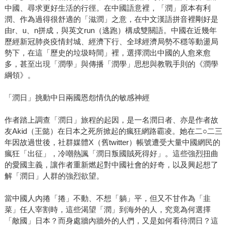
中國、尋求更好生活的行徑。在中國語意裡，「潤」原本有利
潤、作為過得很舒適的「滋潤」之意，在中文漢語拼音裡剛好是
由r、u、n拼成，與英文run（逃跑）構成雙關語。中國在近幾年
歷經新冠肺炎疫情封城、經濟下行、全球經濟局勢不穩等動盪局
勢下，在這「歷史的垃圾時間」裡，選擇潤出中國的人愈來愈
多，甚至出現「潤學」與傳播「潤學」思想與教戰手則的《潤學
綱領》。
「潤日」挑動中日兩國恩怨情仇的敏感神經
作者踏上調查「潤日」旅程的起因，是一名潤日者、亦是作者故
友Akid（王懿）在日本之死所掀起的瘋狂網路霸凌。她在二○二三
年因故過世後，社群媒體X（舊twitter）帳號遭受大量中國網民的
瘋狂「出征」，冷嘲熱諷「潤日叛國賊死得好」。這些強烈扭曲
的愛國主義，讓作者重新燃起對中國社會的好奇，以及興起想了
解「潤日」人群的強烈欲望。
當中國人內捲「捲」不動、不想「躺」平，但又不甘作為「韭
菜」任人宰割時，這些渴望「潤」到海外的人，究竟為何選擇
「敵國」日本？而身處牆內牆外的人們，又是如何看待潤日？這