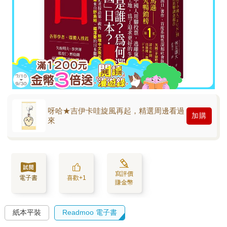
呀哈★吉伊卡哇旋風再起，精選周邊看過
加購
來
寫評價
電子書
喜歡+1
賺金幣
紙本平裝
Readmoo 電子書