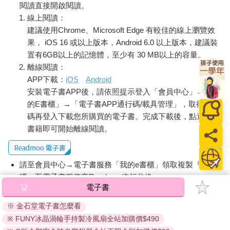
腐」，乍看之下很臭，但吃了之後才知道箇中美味。
閱讀直接開啟閱讀。
線上閱讀：
詢問「潤日者」為什麼選擇日本，他們最常提到的理由包含物價
建議使用Chrome、Microsoft Edge 有較佳的線上瀏覽效
比其他先進國家來得便宜，氣候宜人之外，其他包括諸如同為漢
果， iOS 16 或以上版本，Android 6.0 以上版本，建議裝
字文化圈，所以不會說日語也能待在日本生活。
置有6GB以上的記憶體，至少有 30 MB以上的容量。
日本之所以成為「潤」的甜蜜點，在於相較歐美各國正逐漸縮小
離線閱讀：
與限制黃金簽證（即投資簽證），日本則反其道而行，放寬相關
APP下載：
iOS
Android
的長期滯留簽證。
安裝電子書APP後，請依照提示登入「會員中心」→「我
就我過去的採訪經驗而言，從二○一○年代中期開始，在日本也慢
的E書櫃」→「電子書APP通行碼/載具管理」，取得通行
慢地出現有關「潤」的徵兆。
碼再登入下載您所購買的電子書。完成下載後，點選任一
書籍即可開始離線閱讀。
二○一四年年底，正當中國政府反貪腐運動如火如荼之際，令計劃
這位高官曾接受李友的行賄，後者則擔任從北京大學拆分創辦
「方正集團」的執行長。據說李友贈送給這位中箭落馬高官的妻
請至會員中心→電子書服務「我的e書櫃」領取複製『兌換
兒的賄賂，包括兩棟價值「三億八千萬美元的京都豪邸」，這在
碼』至電子書服務商Readmoo進行兌換。
中國引起熱烈討論。
電子書
退換貨須知：
一過完新年，我就前往仍處處殘雪的京都，造訪這處成為新聞熱
※ 金石堂電子書怎麼看
因版權保護，您在金石堂所購買的電子書僅能以金石堂專屬
門話題的傳統日式宅邸。這裡原本是拒收陌生客人的高級旅館，
※ FUNY冰晶渦輪手持製冷風扇全站加購價$490
的閱讀軟體開啟閱讀，無法以其他閱讀器或直接下載檔案。
但聽說連前首相森喜朗也曾造訪此地。