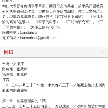
許郁文
輔仁大學影像傳播學系畢業。因對日文有興趣，於東吳日語教育
研究所取得碩士學位。曾擔任日商多媒體編輯、雜誌日文採訪記
者，現職為專職譯者。譯作包括《東京歷史不思議》、《至死不
渝的高速閱讀法》、《家事的科學》、《三明治研究室》、《三
日間的幸福》、《海賊王的時代》等。
臉書帳號：baristahsu
電子信箱：baristahsu@gmail.com
目錄
台灣中文版序
野島剛 推薦序
福澤喬 推薦序
序言
二○二三年八月三十日午後．東京都八王子市／她死去後排山倒海
而來的網路霸凌
第一章 世界級現象的「潤」
二○二四年五月二十五日清晨．千葉縣成田市／湧向新加坡的中國