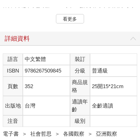
轉折點出現在大學時期。二○○六年，我以交換生身分前往加拿大
留學，結識了我的第一位中國朋友，他的性格格外地親切。以此
看更多
為契機，接下來我走訪了北京奧運前夕的中國。當時的我發現中
國鄉村裡貧困問題依然存在，這讓我親身意識到，大眾媒體描繪
出的常見中國形象，往往只是眾多故事中的一隅。
詳細資料
自小我便是新聞愛好者，每天都會從頭到尾、一字不漏地讀完報
紙，還會錄下電視晚間新聞。隨著我對中國的興趣不斷增長，進
語言
中文繁體
裝訂
入中國媒體工作自然而然成為我的志向。在加州大學聖地亞哥分
ISBN
9786267509845
分級
普通級
校攻讀碩士期間，我主修中國政治與經濟，扎實的學術訓練讓我
得以在二○一○年，也就是日中經濟規模逆轉的那一年，進入中國
商品規
媒體《財新》國際新聞部工作。《財新》以挑戰官方敘事的調查
頁數
352
25開15*21cm
格
報導聞名，這段經歷不僅鍛煉我的中文寫作能力，也讓我能夠從
中國內部研析這個大國的真實運作情形。那時候的中國，事物確
適讀年
出版地
台灣
全齡適讀
實日新月異地變化，整體而言似乎正朝好的方向發展。
齡
在北京工作四年後，由於渴望改變觀察視角，於是我在二○一四年
注音
級別
前往充滿活力的東南亞，在新加坡國立大學擔任研究員。穿梭在
東協（ASEAN）十國當中，我親眼見證中國的經濟和政治影響力
電子書
＞
社會哲思
＞
各國觀察
＞
亞洲觀察