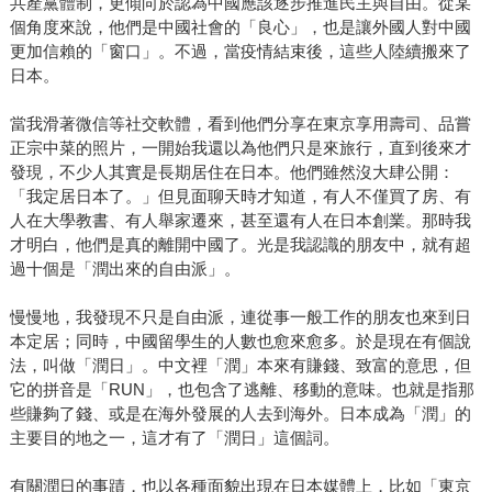
共產黨體制，更傾向於認為中國應該逐步推進民主與自由。從某
個角度來說，他們是中國社會的「良心」，也是讓外國人對中國
更加信賴的「窗口」。不過，當疫情結束後，這些人陸續搬來了
日本。
當我滑著微信等社交軟體，看到他們分享在東京享用壽司、品嘗
正宗中菜的照片，一開始我還以為他們只是來旅行，直到後來才
發現，不少人其實是長期居住在日本。他們雖然沒大肆公開：
「我定居日本了。」但見面聊天時才知道，有人不僅買了房、有
人在大學教書、有人舉家遷來，甚至還有人在日本創業。那時我
才明白，他們是真的離開中國了。光是我認識的朋友中，就有超
過十個是「潤出來的自由派」。
慢慢地，我發現不只是自由派，連從事一般工作的朋友也來到日
本定居；同時，中國留學生的人數也愈來愈多。於是現在有個說
法，叫做「潤日」。中文裡「潤」本來有賺錢、致富的意思，但
它的拼音是「RUN」，也包含了逃離、移動的意味。也就是指那
些賺夠了錢、或是在海外發展的人去到海外。日本成為「潤」的
主要目的地之一，這才有了「潤日」這個詞。
有關潤日的事蹟，也以各種面貌出現在日本媒體上，比如「東京