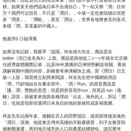
地扎根；但從這些人的情況來看，他們似乎並不打算留在日本深
耕。如果某天他們認為日本不合適自己，下一站又將「潤」往何
方？我們可以預見，不只是「潤日」，今後一定也會陸續出現更
多「潤美」、「潤歐」，甚至「潤台」，世界各地將會見到各式
各樣「潤」至某處的中國人。
推薦序II ◎福澤喬
如果沒有記錯，我最早「認識」舛友雄大先生，應該是在
twitter（現已改名為X）上面。應該是跟他從二○一○年就在北京擔
任經濟媒體國際記者，以及NHK廣播的亞洲情勢解說有關。看他
講解有關中國的內容，的確會有淋漓暢快之感。當《潤日》日文
版一上架，我當然立刻買來閱讀，舛友先生把中國網路用語
「潤」巧妙地結合在書名當中。「潤／Run」的原意應該是
「賺、潤」豐饒的意思，但是因拼音寫作run，與英語 run（逃
離）諧音，就被拿來指因各種理由「出走」海外的人，所以「潤
日」也就是指那些選擇日本為目的地的新移民或富裕階層。
舛友先生以兩年多、接觸近百人的田野採訪，描寫疫情後加速的
「潤日」浪潮。他從東京灣岸高樓的不動產購置，到子女教育與
補教圈滲透，再到地方城市的人口與產業結構變化。讀完整本