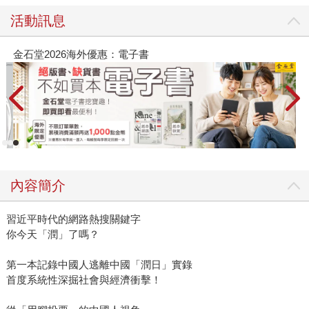
活動訊息
惠：電子書
春光ｘ奇幻基地｜全書系
內容簡介
習近平時代的網路熱搜關鍵字
你今天「潤」了嗎？
第一本記錄中國人逃離中國「潤日」實錄
首度系統性深掘社會與經濟衝擊！