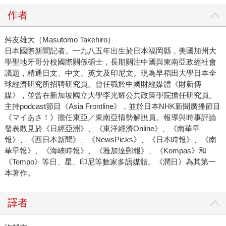
作者
舛友雄大（Masutomo Takehiro）
日本國際新聞記者。一九八五年出生於日本福岡縣，美國加州大
學聖地牙哥分校國際關係碩士，長期關注中國與東南亞政經社會
議題，精通日文、中文、英文及印尼文。現為早稻田大學日本全
球經濟研究所招聘研究員。曾任職於中國財經媒體《財新傳
媒》，並曾在新加坡國立大學李光耀公共政策學院擔任研究員。
主持podcast節目《Asia Frontline》，並於日本NHK新聞廣播節目
《マイあさ！》擔任東亞／東南亞情勢解說員。報導與時事評論
發表散見於《日經亞洲》、《東洋經濟Online》、《南華早
報》、《西日本新聞》、《NewsPicks》、《日本時報》、《南
華早報》、《海峽時報》、《雅加達郵報》、《Kompas》和
《Tempo》等日、星、印尼等數家多語媒體。《潤日》為其第一
本著作。
譯者