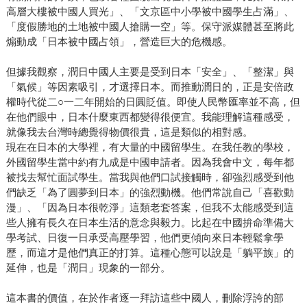
高層大樓被中國人買光」、「文京區中小學被中國學生占滿」、
「度假勝地的土地被中國人搶購一空」等。保守派媒體甚至將此
煽動成「日本被中國占領」，營造巨大的危機感。
但據我觀察，潤日中國人主要是受到日本「安全」、「整潔」與
「氣候」等因素吸引，才選擇日本。而推動潤日的，正是安倍政
權時代從二○一二年開始的日圓貶值。即使人民幣匯率並不高，但
在他們眼中，日本什麼東西都變得很便宜。我能理解這種感受，
就像我去台灣時總覺得物價很貴，這是類似的相對感。
現在在日本的大學裡，有大量的中國留學生。在我任教的學校，
外國留學生當中約有九成是中國申請者。因為我會中文，每年都
被找去幫忙面試學生。當我與他們口試接觸時，卻強烈感受到他
們缺乏「為了圓夢到日本」的強烈動機。他們常說自己「喜歡動
漫」、「因為日本很乾淨」這類老套答案，但我不太能感受到這
些人擁有長久在日本生活的意念與毅力。比起在中國拚命準備大
學考試、日復一日承受高壓學習，他們更傾向來日本輕鬆拿學
歷，而這才是他們真正的打算。這種心態可以說是「躺平族」的
延伸，也是「潤日」現象的一部分。
這本書的價值，在於作者逐一拜訪這些中國人，刪除浮誇的部