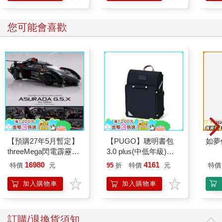
（Reform UK）、法國國家陣線（RN）以及德國另類選擇黨
（AfD）的時刻。最近，明確表示「反移民」且呼籲《間諜防止
您可能會喜歡
法》立法的高市早苗當選自民黨黨魁。而目前，本書內文提及、
被稱為『門票錢』的「經營、管理簽證」，其資金門檻也已從五
百萬日圓提高到三千萬日圓。另一方面，地方政府也開始著手於
限制豪華超高樓大廈的投資。
根據今年六月底日本政府統計，居住在日本的中國人首度突破九
十萬人大關，預測在二○二六年有機會超越一百萬人。日本社會對
中國人的觀感日趨嚴苛，不過尚未演變成如美國那樣公開仇恨的
地步。展望未來，日本需要基於統計資料，從長期和戰略視角冷
靜討論「接納移民」的議題。我在最新採訪中了解到，其實在包
【預購27年5月暫定】
【PUGO】聰明書包
如夢
括房地產、金融與零售業等多項產業中，日本大企業正將「潤進
threeMega閃電霹靂車
3.0 plus(中低年級)酷
來的錢」視為彌補日本人消費疲軟的新需求來源。
VA Hi-SPEC UNITED
黑 全新進化玩美上市
16980
4161
特價
元
95
折
特價
元
特價
阿斯拉 G.S.X RS
從中國人「潤」的角度來看，台灣與日本或許正走上不同的道
SIREN 黑色限定
加入購物車
加入購物車
路。二○一四年立法院爆發太陽花學運之際，我剛好在台北採訪。
隨著習近平政權威權化，收緊對香港的控制，台灣社會的警覺隨
之提高。此後誕生的蔡英文政權和賴清德政權似乎推行的是「去
中國化」。日本社會所發生的情況，或可當作「另一條路徑」。
訂購/退換貨須知