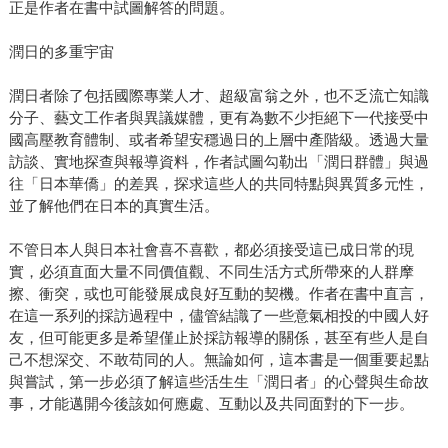
正是作者在書中試圖解答的問題。
潤日的多重宇宙
潤日者除了包括國際專業人才、超級富翁之外，也不乏流亡知識
分子、藝文工作者與異議媒體，更有為數不少拒絕下一代接受中
國高壓教育體制、或者希望安穩過日的上層中產階級。透過大量
訪談、實地探查與報導資料，作者試圖勾勒出「潤日群體」與過
往「日本華僑」的差異，探求這些人的共同特點與異質多元性，
並了解他們在日本的真實生活。
不管日本人與日本社會喜不喜歡，都必須接受這已成日常的現
實，必須直面大量不同價值觀、不同生活方式所帶來的人群摩
擦、衝突，或也可能發展成良好互動的契機。作者在書中直言，
在這一系列的採訪過程中，儘管結識了一些意氣相投的中國人好
友，但可能更多是希望僅止於採訪報導的關係，甚至有些人是自
己不想深交、不敢苟同的人。無論如何，這本書是一個重要起點
與嘗試，第一步必須了解這些活生生「潤日者」的心聲與生命故
事，才能邁開今後該如何應處、互動以及共同面對的下一步。