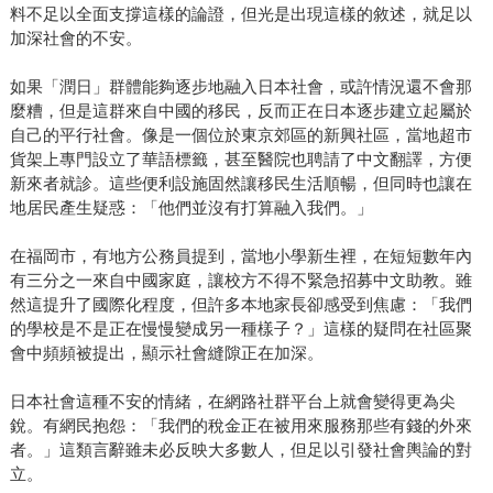
料不足以全面支撐這樣的論證，但光是出現這樣的敘述，就足以
加深社會的不安。
如果「潤日」群體能夠逐步地融入日本社會，或許情況還不會那
麼糟，但是這群來自中國的移民，反而正在日本逐步建立起屬於
自己的平行社會。像是一個位於東京郊區的新興社區，當地超市
貨架上專門設立了華語標籤，甚至醫院也聘請了中文翻譯，方便
新來者就診。這些便利設施固然讓移民生活順暢，但同時也讓在
地居民產生疑惑：「他們並沒有打算融入我們。」
在福岡市，有地方公務員提到，當地小學新生裡，在短短數年內
有三分之一來自中國家庭，讓校方不得不緊急招募中文助教。雖
然這提升了國際化程度，但許多本地家長卻感受到焦慮：「我們
的學校是不是正在慢慢變成另一種樣子？」這樣的疑問在社區聚
會中頻頻被提出，顯示社會縫隙正在加深。
日本社會這種不安的情緒，在網路社群平台上就會變得更為尖
銳。有網民抱怨：「我們的稅金正在被用來服務那些有錢的外來
者。」這類言辭雖未必反映大多數人，但足以引發社會輿論的對
立。