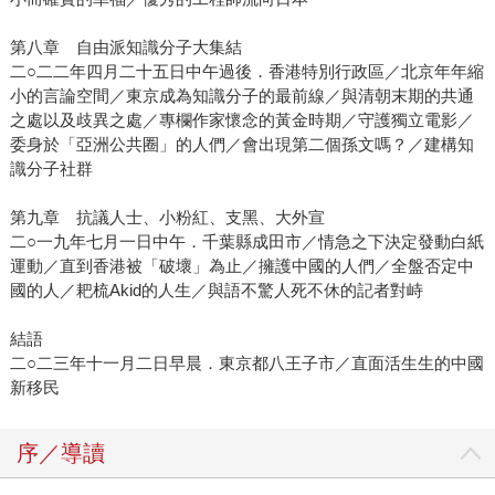
第八章 自由派知識分子大集結
二○二二年四月二十五日中午過後．香港特別行政區／北京年年縮
小的言論空間／東京成為知識分子的最前線／與清朝末期的共通
之處以及歧異之處／專欄作家懷念的黃金時期／守護獨立電影／
委身於「亞洲公共圈」的人們／會出現第二個孫文嗎？／建構知
識分子社群
第九章 抗議人士、小粉紅、支黑、大外宣
二○一九年七月一日中午．千葉縣成田市／情急之下決定發動白紙
運動／直到香港被「破壞」為止／擁護中國的人們／全盤否定中
國的人／耙梳Akid的人生／與語不驚人死不休的記者對峙
結語
二○二三年十一月二日早晨．東京都八王子市／直面活生生的中國
新移民
序／導讀