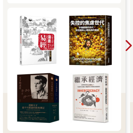
不久之後，」分散各處的點」，逐步綿延成」線」。我發現，確
實已有先前在北京相識的中國媒體同行遷居到了東京，也不時聽
到有關中國人入住豪華超高樓大廈的消息。以中國為主題的中文
研討會日益活躍，我受邀主持《不明白播客》聽眾東京見面會
時，東京大學教室內擠滿了華人觀眾。不僅如此，與中國頗有淵
源的書店陸續成立；甚至連教育領域也傳出類似消息，中國家長
不惜重金投資孩子參加日本的中學入學考試。
這本書正式的寫作計畫始於二○二三年年底。我愈發希望系統性地
整理，並且呈現這一波中國新移民群體的背景，除了掌握這群人
的多樣性，同時也試圖勾勒出全貌。
我一邊盯著電腦螢幕寫作，一邊多次前往地方城市補充實地調
查。當時，一位負責對華事務的日本外交官對我說過一句令人印
象深刻的話：「這個群體往後的規模，或許足以在參議院選舉中
推舉出屬於自己的議員，日本將如何應對，是國會該開始討論的
問題。」當時關於在日中國人的議題在日本尚屬邊緣，如今回
想，那番話無疑是深具前瞻性的洞察。
本書採取非虛構寫作。當初出版社評估這本書「不會暢銷」，因