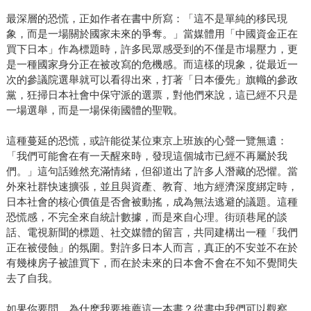
最深層的恐慌，正如作者在書中所寫：「這不是單純的移民現
象，而是一場關於國家未來的爭奪。」當媒體用「中國資金正在
買下日本」作為標題時，許多民眾感受到的不僅是市場壓力，更
是一種國家身分正在被改寫的危機感。而這樣的現象，從最近一
次的參議院選舉就可以看得出來，打著「日本優先」旗幟的參政
黨，狂掃日本社會中保守派的選票，對他們來說，這已經不只是
一場選舉，而是一場保衛國體的聖戰。
這種蔓延的恐慌，或許能從某位東京上班族的心聲一覽無遺：
「我們可能會在有一天醒來時，發現這個城市已經不再屬於我
們。」這句話雖然充滿情緒，但卻道出了許多人潛藏的恐懼。當
外來社群快速擴張，並且與資產、教育、地方經濟深度綁定時，
日本社會的核心價值是否會被動搖，成為無法逃避的議題。這種
恐慌感，不完全來自統計數據，而是來自心理。街頭巷尾的談
話、電視新聞的標題、社交媒體的留言，共同建構出一種「我們
正在被侵蝕」的氛圍。對許多日本人而言，真正的不安並不在於
有幾棟房子被誰買下，而在於未來的日本會不會在不知不覺間失
去了自我。
如果你要問，為什麽我要推薦這一本書？從書中我們可以觀察