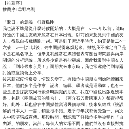
【推薦序】
推薦序I ◎野島剛
「潤日」的意義 ◎野島剛
我也說不準是從什麼時候開始的，大概是在二○一○年以前，這時
身邊的中國朋友愈來愈常在日本出現。以前如果想見到中國的友
人，得親自搭飛機跑一趟。可是到了習近平時代，約莫是從二○一
六或二○一七年以後，去中國變得麻煩起來。雖然我不確定自己是
不是在黑名單上，但畢竟我經常在媒體發表有關台灣問題與兩岸
關係的分析評論，所以多少還是有些顧慮。因此我常對中國友人
說：「到時候東京見！」而朋友來東京時，我也常邀他們到專題
討論或座談會上分享。
後來新冠疫情爆發，情況又變了。有幾位中國朋友開始陸續搬來
日本。他們多半是作家、記者、編輯、學者或是運動家，也有一
些是過去採訪或同行聚會時認識的朋友。我在中國也出版過幾本
書，包括《兩個故宮的離合》、《蔣介石與帝國軍人》都賣得很
好。此外，我也曾在中國媒體寫過幾個專欄，後來集結成《被誤
解的日本人》一書，銷量很不錯。幾乎每年我都會受邀一、兩次
去中國演講或宣傳。那段時間，我認識了好幾位多半被稱作「自
由派」的朋友。當然，每個人的立場不同，他們並沒有直接對抗