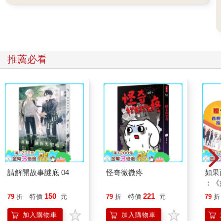
為在日本，凡涉及中國的主題，若不是帶著陰鬱、恐懼的疑中或
恐中色彩，不然往往過於政治化，或是因學術性質而較艱澀難
懂。因此我認為本書極有可能成為「異類」般獨樹一幟的存在。
然而，不知是幸或不幸，當今年（二○二五年）一月，日文版問世
之際，相關議題的「線」與「線」交叉浮現，逐步細密地織構起
推薦必看
「立體」的網。有關在日中國人相關報導洶湧而至，東京人開始
議論紛紛中國人居住在豪華超高樓大廈，熱衷教育的中國人群體
正在擴大。包括《週刊文春》以聳動標題寫道「東京大學有百分
之十二以上的學生是中國人」；日本政府為中國富裕階層推出十
年期多次往返觀光簽證的新方針，遭到大批反對聲浪；《日本經
濟新聞》報導大量中國學生進入日本的藝術大學就讀，而後取得
永住權的現象；NHK節目聚焦在中國人藉由設立民宿，獲取「經
營、管理簽證」的案例；外國駕照轉換的便利性引發輿論批評，
快速促成了制度修訂；此外，東京的中國人房東大幅漲租事件也
廣受關注。
請解開故事謎底 04
怪奇微微疼
如果
：《
正如讀者所知，這些連鎖反應導致參議院的移民相關政策受到矚
喵》
150
221
79
折
特價
元
79
折
特價
元
79
折
目，喊出「日本人優先」口號的日本參政黨成為輿論風暴的中
【首
心。人們開始注意到，日本是否也正在重演世界各國極右翼政治
加入購物車
加入購物車
崛起，迎向諸如「讓美國再度偉大」（MAGA）、英國改革黨