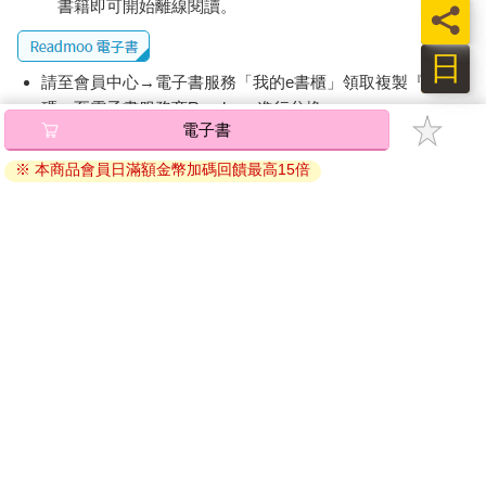
書籍即可開始離線閱讀。
員
日
請至會員中心→電子書服務「我的e書櫃」領取複製『兌換
碼』至電子書服務商Readmoo進行兌換。
電子書
退換貨須知：
※ 本商品會員日滿額金幣加碼回饋最高15倍
因版權保護，您在金石堂所購買的電子書僅能以金石堂專屬
的閱讀軟體開啟閱讀，無法以其他閱讀器或直接下載檔案。
依據「消費者保護法」第19條及行政院消費者保護處公告之
「通訊交易解除權合理例外情事適用準則」，非以有形媒介
提供之數位內容或一經提供即為完成之線上服務，經消費者
事先同意始提供。（如：電子書、電子雜誌、下載版軟體、
虛擬商品…等），
不受「網購服務需提供七日鑑賞期」的限
制
。為維護您的權益，建議您先使用「試閱」功能後再付款
購買。