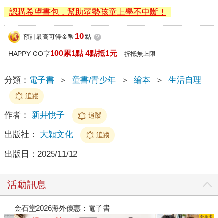
認購希望書包，幫助弱勢孩童上學不中斷！
10
預計最高可得金幣
點
?
100累1點 4點抵1元
HAPPY GO享
折抵無上限
分類：
電子書
＞
童書/青少年
＞
繪本
＞
生活自理
追蹤
作者：
新井悅子
追蹤
出版社：
大穎文化
追蹤
出版日：
2025/11/12
活動訊息
金石堂2026海外優惠：電子書