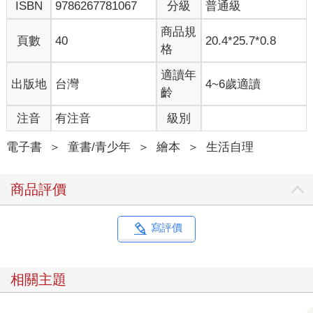
ISBN
9786267781067
分級
普通級
商品規
頁數
40
20.4*25.7*0.8
格
適讀年
出版地
台灣
4~6歲適讀
齡
注音
有注音
級別
電子書
＞
童書/青少年
＞
繪本
＞
生活自理
商品評價
寫評價
相關主題