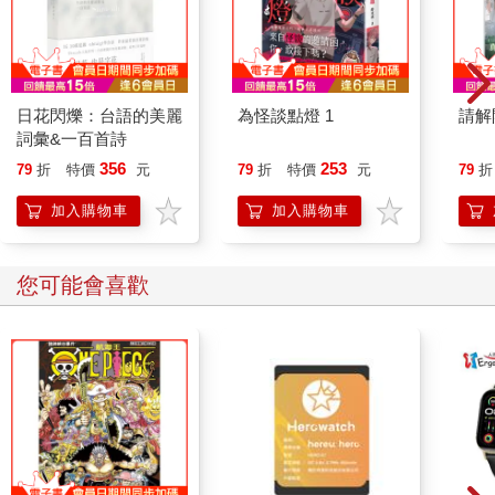
日花閃爍：台語的美麗
為怪談點燈 1
請解
詞彙&一百首詩
356
253
79
折
特價
元
79
折
特價
元
79
折
加入購物車
加入購物車
您可能會喜歡