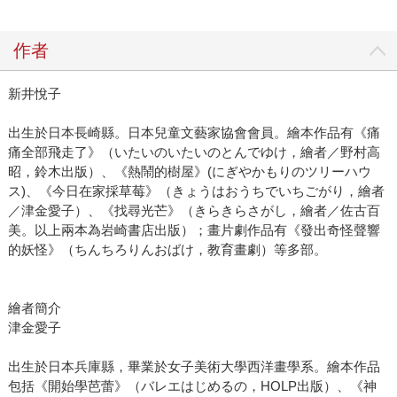
作者
新井悅子
出生於日本長崎縣。日本兒童文藝家協會會員。繪本作品有《痛
痛全部飛走了》（いたいのいたいのとんでゆけ，繪者／野村高
昭，鈴木出版）、《熱鬧的樹屋》(にぎやかもりのツリーハウ
ス)、《今日在家採草莓》（きょうはおうちでいちごがり，繪者
／津金愛子）、《找尋光芒》（きらきらさがし，繪者／佐古百
美。以上兩本為岩崎書店出版）；畫片劇作品有《發出奇怪聲響
的妖怪》（ちんちろりんおばけ，教育畫劇）等多部。
繪者簡介
津金愛子
出生於日本兵庫縣，畢業於女子美術大學西洋畫學系。繪本作品
包括《開始學芭蕾》（バレエはじめるの，HOLP出版）、《神