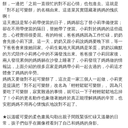
餅，一邊把「之前一直很忙的對不起心情」也包進去。這就是
「對不起可樂餅」的名稱由來。這道菜其實隱藏著媽媽的愧疚
啊！
這天應該是幫小莉帶便當的日子，媽媽卻忘了替小莉準備便當；
卻在不用帶便當的隔日，替她帶了便當。小莉對於媽媽的這些疏
忽，心裡覺得很委屈。有的時候，爸爸媽媽因為工作忙碌，奶奶
會先接小莉下課。這一天，奶奶又跟小莉說媽媽要晚下班，等一
下爸爸會來接她回家。小莉生氣地大罵媽媽是笨蛋，奶奶以幽默
的方式陪伴小莉將心中的不滿發洩出來。爸爸接了小莉回家後，
兩人發現累倒的媽媽躺在沙發上睡著了，小莉發現了媽媽做的情
報誌，上面介紹的很多店家是媽媽帶小莉一起去過的，小莉這才
體會了媽媽的辛勞。
媽媽又要做對不起可樂餅了，這次是一家三個人一起做，小莉更
是提議把「對不起可樂餅」改名為「輕輕鬆鬆可樂餅」。因為只
要吃了可樂餅，寂寞難過的事情，就可以一下子輕輕鬆鬆地忘掉
了！小莉的更名動作也象徵著她終於真正能理解媽媽的辛苦，也
安慰媽媽不用再心懷愧疚地說對不起了。
★以溫暖可愛的柔色畫風勾勒出親子間既緊張忙碌又溫馨的日
常，孩子們似乎在圖像裡看到了自己和媽媽的身影。