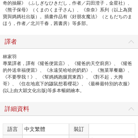
奇的抽屜》（ふしぎなひきだし，作者／苅田澄子，金星社）、
《熊子保母》（くまのくま子さん）、《奈奈》系列（以上為寶
寶與媽媽社出版）。插畫作品有《好朋友魔法》（ともだちのま
ほう，作者／北川千春，茜書房）等多部。
譯者
林家羽
專業譯者，譯有《獾爸便當店》、《獾爸的天空廚房》、《獾爸
的外送幸福便當》、《永遠笑哈哈的奶奶》、《無菜單餐廳》、
《不要學我！》、《幫媽媽跑腿買東西》、《對不起，大拇
哥》、《住在地底下的鼴鼠想看櫻花》、《最棒最特別的衣服》
(以上由大穎文化出版)等多本暢銷繪本。
詳細資料
語言
中文繁體
裝訂