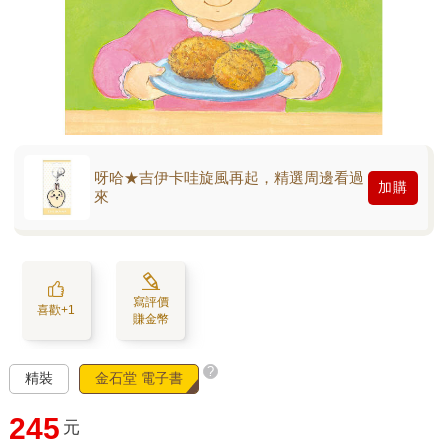
呀哈★吉伊卡哇旋風再起，精選周邊看過
加購
來
寫評價
喜歡+1
賺金幣
?
精裝
金石堂 電子書
245
元