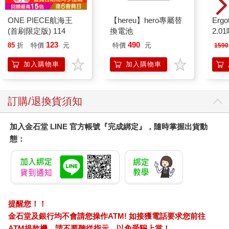
ONE PIECE航海王
【hereu】hero專屬替
Ergot
(首刷限定版) 114
換電池
2.
123
490
85
折
特價
元
特價
元
1590
加入購物車
加入購物車
訂購/退換貨須知
加入金石堂 LINE 官方帳號『完成綁定』，隨時掌握出貨動
態：
提醒您！！
金石堂及銀行均不會請您操作ATM! 如接獲電話要求您前往
ATM提款機，請不要聽從指示，以免受騙上當！