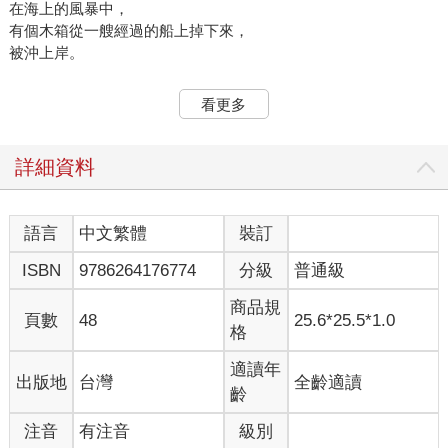
在海上的風暴中，
有個木箱從一艘經過的船上掉下來，
被沖上岸。
木箱裡裝著一個閃閃發亮的新機器人。
看更多
她叫羅茲。
你可能會以為羅茲無法融入這座島。
詳細資料
不過，當她探索周遭環境時，
心裡卻有了完全不同的想法。
語言
中文繁體
裝訂
羅茲：我本來就屬於這裡啊！
ISBN
9786264176774
分級
普通級
羅茲很快就發現，這座島荒涼又危險。
商品規
為了生存，她必須想辦法適應。
頁數
48
25.6*25.5*1.0
格
她得讓自己變成荒野機器人。
於是，她開始研究動物，
適讀年
出版地
台灣
全齡適讀
學習他們生存的方法。
齡
注音
有注音
級別