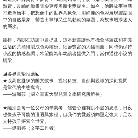
熱賣，改編的動畫電影更獲奧斯卡獎提名。如今，他將故事重新
打造為繪本，把想像中的世界具象化，用絢麗的色彩展現羅茲眼
中的自然景象，營造出寧靜又生氣勃勃的氛圍，為故事增添迷人
的層次。
彼得．布朗在訪談中曾提及，這本新書讓他有機會將羅茲和亮亮
生活的荒島繪製成色彩繽紛、細節豐富的大幅插圖，同時仍保持
小說的情感基調，希望能為年幼讀者提供入門，當作通往小說的
橋梁。
◢各界真摯推薦◣
★以高度凝練的圖文敘事，提出科技、自然與親職的深刻提問，
是當代的生態寓言。
——游珮芸（國立臺東大學兒童文學研究所所長）
★離別是每一位父母的畢業考，儘管心裡有說不盡的思念，日夜
想像孩子可能的遭遇與旅程，但我們的愛必須夠堅定強大，足以
支持孩子探索全世界。
——諶淑婷（文字工作者）