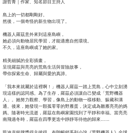
謝哲青｜作家、知名節目主持人
島上的一切都剛剛好。
然後，一個奇怪的新生物出現了。
機器人羅茲意外來到這座島嶼，
她必須向動物居民學習，才能適應自然環境。
不久，這座島嶼成了她的家。
精美細膩的全彩插畫，
呈現羅茲與亮亮的荒島生活與冒險故事，
帶你探索生命、歸屬與愛的真諦。
「我本來就屬於這裡啊！」機器人羅茲一踏上荒島，心中立刻湧
現這樣的認同感。為了生存，羅茲必須讓自己變成「荒野機器
人」。她努力觀察、學習，像島上的動物一樣移動、躲藏和溝
通。後來，她發現一顆孤零零的野雁蛋，決定成為雛雁亮亮的媽
媽。隨著時光流逝，羅茲在島嶼家園找到了平靜和幸福。當亮亮
南飛過冬時，羅茲在四季更迭中靜靜等待他的歸來……
凱迪克銀牌獎得主彼得．布朗暢銷系列小說《荒野機器人》全球