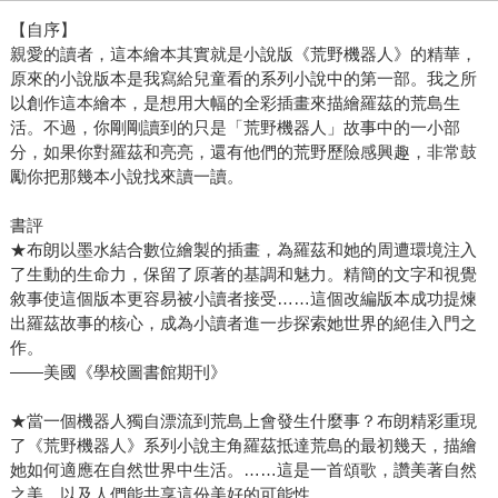
【自序】
親愛的讀者，這本繪本其實就是小說版《荒野機器人》的精華，
原來的小說版本是我寫給兒童看的系列小說中的第一部。我之所
以創作這本繪本，是想用大幅的全彩插畫來描繪羅茲的荒島生
活。不過，你剛剛讀到的只是「荒野機器人」故事中的一小部
分，如果你對羅茲和亮亮，還有他們的荒野歷險感興趣，非常鼓
勵你把那幾本小說找來讀一讀。
書評
★布朗以墨水結合數位繪製的插畫，為羅茲和她的周遭環境注入
了生動的生命力，保留了原著的基調和魅力。精簡的文字和視覺
敘事使這個版本更容易被小讀者接受……這個改編版本成功提煉
出羅茲故事的核心，成為小讀者進一步探索她世界的絕佳入門之
作。
——美國《學校圖書館期刊》
★當一個機器人獨自漂流到荒島上會發生什麼事？布朗精彩重現
了《荒野機器人》系列小說主角羅茲抵達荒島的最初幾天，描繪
她如何適應在自然世界中生活。……這是一首頌歌，讚美著自然
之美，以及人們能共享這份美好的可能性。