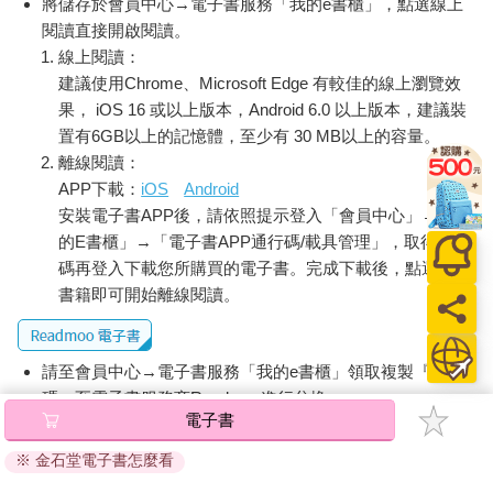
將儲存於會員中心→電子書服務「我的e書櫃」，點選線上
閱讀直接開啟閱讀。
線上閱讀：
建議使用Chrome、Microsoft Edge 有較佳的線上瀏覽效
果， iOS 16 或以上版本，Android 6.0 以上版本，建議裝
置有6GB以上的記憶體，至少有 30 MB以上的容量。
離線閱讀：
APP下載：
iOS
Android
安裝電子書APP後，請依照提示登入「會員中心」→「我
的E書櫃」→「電子書APP通行碼/載具管理」，取得通行
碼再登入下載您所購買的電子書。完成下載後，點選任一
書籍即可開始離線閱讀。
請至會員中心→電子書服務「我的e書櫃」領取複製『兌換
碼』至電子書服務商Readmoo進行兌換。
電子書
退換貨須知：
※ 金石堂電子書怎麼看
因版權保護，您在金石堂所購買的電子書僅能以金石堂專屬
的閱讀軟體開啟閱讀，無法以其他閱讀器或直接下載檔案。