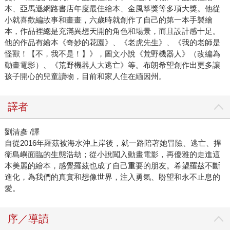
本、亞馬遜網路書店年度最佳繪本、金風箏獎等多項大獎。他從
小就喜歡編故事和畫畫，六歲時就創作了自己的第一本手製繪
本，作品裡總是充滿異想天開的角色和場景，而且設計感十足。
他的作品有繪本《奇妙的花園》、《老虎先生》、《我的老師是
怪獸！【不，我不是！】》，圖文小說《荒野機器人》（改編為
動畫電影）、《荒野機器人大逃亡》等。布朗希望創作出更多讓
孩子開心的兒童讀物，目前和家人住在緬因州。
譯者
劉清彥 /譯
自從2016年羅茲被海水沖上岸後，就一路陪著她冒險、逃亡、捍
衛島嶼面臨的生態浩劫；從小說闖入動畫電影，再優雅的走進這
本美麗的繪本，感覺羅茲也成了自己重要的朋友。希望羅茲不斷
進化，為我們的真實和想像世界，注入勇氣、盼望和永不止息的
愛。
序／導讀