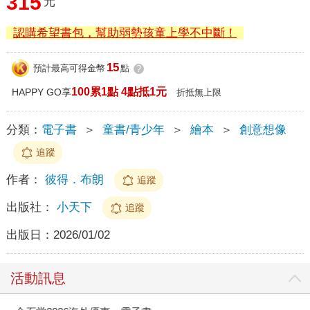
315
元
認購希望書包，幫助弱勢孩童上學不中斷！
15
預計最高可得金幣
點
?
100累1點 4點抵1元
HAPPY GO享
折抵無上限
分類：
電子書
＞
童書/青少年
＞
繪本
＞
創意想像
追蹤
作者：
彼得．布朗
追蹤
出版社：
小天下
追蹤
出版日：
2026/01/02
活動訊息