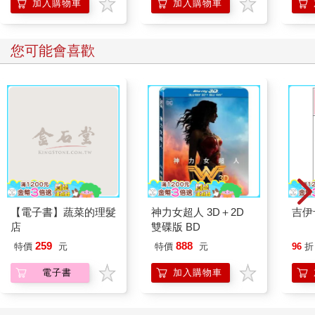
加入購物車
加入購物車
您可能會喜歡
【電子書】蔬菜的理髮
神力女超人 3D＋2D
吉伊
店
雙碟版 BD
259
888
特價
元
特價
元
96
折
電子書
加入購物車