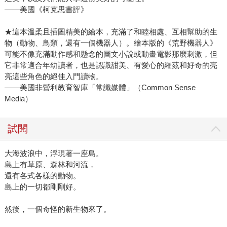
——美國《柯克思書評》
★這本溫柔且插圖精美的繪本，充滿了和睦相處、互相幫助的生
物（動物、鳥類，還有一個機器人）。繪本版的《荒野機器人》
可能不像充滿動作感和懸念的圖文小說或動畫電影那麼刺激，但
它非常適合年幼讀者，也是認識甜美、有愛心的羅茲和好奇的亮
亮這些角色的絕佳入門讀物。
——美國非營利教育智庫「常識媒體」（Common Sense
Media）
試閱
大海波浪中，浮現著一座島。
島上有草原、森林和河流，
還有各式各樣的動物。
島上的一切都剛剛好。
然後，一個奇怪的新生物來了。