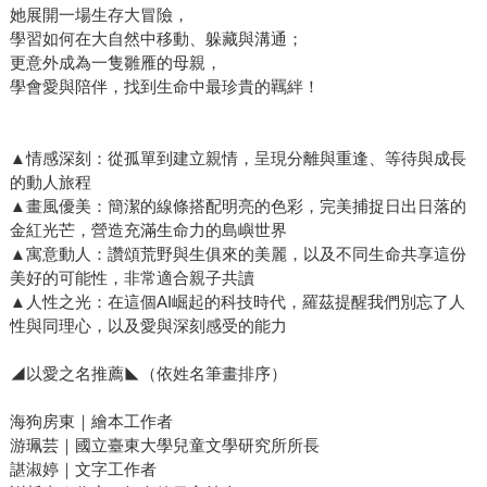
她展開一場生存大冒險，
學習如何在大自然中移動、躲藏與溝通；
更意外成為一隻雛雁的母親，
學會愛與陪伴，找到生命中最珍貴的羈絆！
▲情感深刻：從孤單到建立親情，呈現分離與重逢、等待與成長
的動人旅程
▲畫風優美：簡潔的線條搭配明亮的色彩，完美捕捉日出日落的
金紅光芒，營造充滿生命力的島嶼世界
▲寓意動人：讚頌荒野與生俱來的美麗，以及不同生命共享這份
美好的可能性，非常適合親子共讀
▲人性之光：在這個AI崛起的科技時代，羅茲提醒我們別忘了人
性與同理心，以及愛與深刻感受的能力
◢以愛之名推薦◣（依姓名筆畫排序）
海狗房東｜繪本工作者
游珮芸｜國立臺東大學兒童文學研究所所長
諶淑婷｜文字工作者