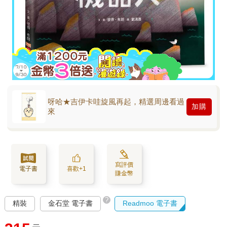
呀哈★吉伊卡哇旋風再起，精選周邊看過
加購
來
寫評價
電子書
喜歡+1
賺金幣
?
精裝
金石堂 電子書
Readmoo 電子書