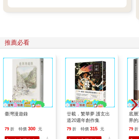
推薦必看
臺灣漫遊錄
廿載．繁華夢 護玄出
底層
道20週年創作集
界的
300
315
79
折
特價
元
79
折
特價
元
79
折