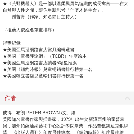
★《荒野機器人》是一部以溫柔與勇氣編織的成長寓言——在大
自然與人性之間，讓你重新思考「什麼才是生命」。
——謝哲青（作家、知名節目主持人）
（推薦人依姓名筆畫排序）
得獎紀錄
★美國亞馬遜網路書店當月編輯選書
★美國「童書評論網」（TCBR）年度繪本
★美國亞馬遜網路書店讀者5顆星推薦
★美國《紐約時報》兒童暢銷書排行榜第一名
★美國獨立書店兒童暢銷書排行榜第一名
作者
彼得．布朗 PETER BROWN /文、繪
美國知名童書作家與插畫家，1979年出生於新澤西州的霍普韋
爾，加州帕薩迪納藝術中心設計學院畢業。作品曾獲凱迪克銀牌
獎、《出版人週刊》年度最佳繪本、《紐約時報》年度最佳繪