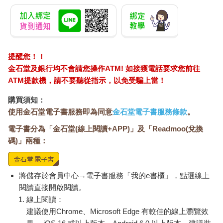
毫不敢懈怠，準備了酒、鹽、麻糬等供品。我們不懂台灣式祝禱
法，就從平常在日本群山中做的「二禮四拍一禮」開始做起，然
後念誦大祓式祝詞、《般若心經》《不動明王真言》等。
我的妻子熟稔一種名為「奄美舞」的宗教奉納舞，所以也為坐鎮
該處的神祇獻舞祝福。她因為腳踝扭傷，感受到需心懷敬畏的神
提醒您！！
祇的存在，那次舞蹈也格外認真。結果，以下話語當下便降臨心
金石堂及銀行均不會請您操作ATM! 如接獲電話要求您前往
頭：
ATM提款機，請不要聽從指示，以免受騙上當！
「戰事一旦開啟，和平將不復歸。」
購買須知：
使用金石堂電子書服務即為同意
金石堂電子書服務條款
。
坐鎮此處的神祇，似乎是守護台灣國家整體的重要存在，好像也
在憂心當前台灣與中國的緊張關係。台灣有事，等同日本有事。
電子書分為「金石堂(線上閱讀+APP)」及「Readmoo(兌換
自此，我就決定要在「黑森林」中，專注祈求亞洲和平。
碼)」兩種：
將儲存於會員中心→電子書服務「我的e書櫃」，點選線上
閱讀直接開啟閱讀。
線上閱讀：
建議使用Chrome、Microsoft Edge 有較佳的線上瀏覽效