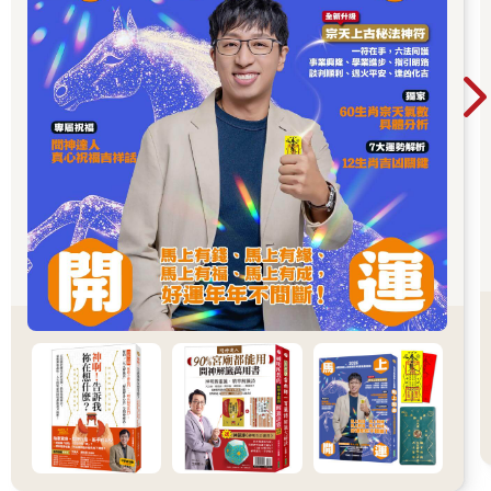
那種體驗到底有什麼用呢？受到「光之意識」啟發，能獲得的是
「自由的精神」。運用「自由的精神」將每天的生活過得多有創
造性，則決定了那個人的價值，這麼說一點也不為過。人類會因
為本身主觀臆測，限縮自己的世界。也就是說，思維模式完全遭
受成長環境或與生俱來的基因相關因素制約。然而，大多數人類
甚至沒有察覺到這樣的事實，深受其苦。
聽說，有數十萬人由於小學時期遭受霸凌，到了三、四十歲，仍
無法擺脫繭居生活。說可憐也是可憐，只是希望他們早日察覺自
己陷入的蟻獅地獄坑。我希望，那些人務必閱讀本書。他們需要
擁有從目前處境往外踏出一步的勇氣。也希望，他們別懷疑自己
內心還有一個完全沒有受到傷害的自己。那正是「光之意識」。
「異界探訪」也為遭受膚淺理性主義洗腦的現代人，提供了反題
（antithese）。近代理性主義，說起來就像薄皮甜饅頭的薄皮一
樣；而不吃紅豆內餡卻自以為吃了整顆甜饅頭的，就是現代人。
薄皮甜饅頭的薄皮並非一無是處，只是「現代」就是充斥著沒勇
氣剝除表層意識薄皮的知識份子，得意洋洋對虛妄理論高談闊論
的時代。證據就是，現代社會中常出現知識分子自殺的情況。
本書接下來所寫的，全都是我親身經歷的個人真實體驗，毫無虛
假。由於是個人真實體驗，所以也沒有向他人實證可信度的必
要；只不過，要是讀者心懷猜疑閱讀，或許會成為非常痛苦的閱