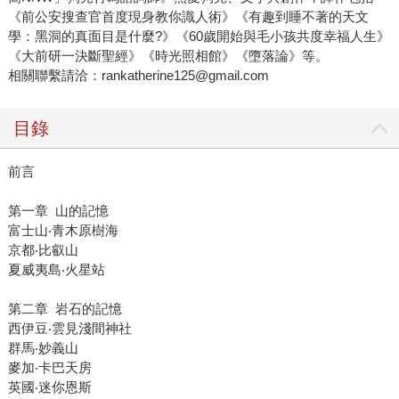
《前公安搜查官首度現身教你識人術》《有趣到睡不著的天文
學：黑洞的真面目是什麼?》《60歲開始與毛小孩共度幸福人生》
《大前研一決斷聖經》《時光照相館》《墮落論》等。
相關聯繫請洽：rankatherine125@gmail.com
目錄
前言
第一章 山的記憶
富士山‧青木原樹海
京都‧比叡山
夏威夷島‧火星站
第二章 岩石的記憶
西伊豆‧雲見淺間神社
群馬‧妙義山
麥加‧卡巴天房
英國‧迷你恩斯