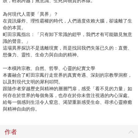
狀，輕易跨越了無意識、生死與物質的界線。
為何現代人需要「異界」？
在資訊爆炸、理性霸權的時代，人們過度依賴大腦，卻遠離了生
命的本質。
町田宗鳳指出：「只有卸下常識的鎧甲，我們才有可能聽見無意
識的聲音。」
這場異界探訪不是逃離現實，而是找回我們失落已久的：直覺、
想像力、靈性、生命力與自由的精神。
一本橫跨宗教、自然、哲學、心靈的紀實文學
本書融合了町田宗鳳行走世界的真實奇遇、深刻的宗教學洞察，
以及對現代文明的犀利叩問。
跟隨作者穿越歷史與精神的層層門扉，感受「看不見的力量」如
何存在於世界的每個角落，也存在於你未曾注視過的內心深處。
給每一個感到生活令人窒息、渴望重新感受生命、尋求心靈療癒
與精神自由的你。
作者