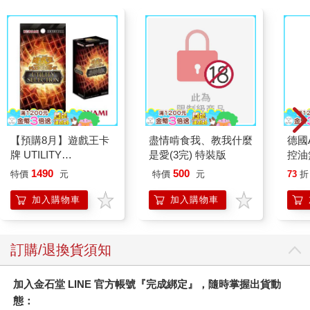
可能的，台灣小巴竟然以高速疾駛於蜿蜒山路，往山上前進。終
於抵達「竹子湖」時，實際上並沒有湖，而是繡球花與海芋盛開
的濕地。
我繞過山菜料理餐廳，繼續朝人跡罕至的步道深處走去，最後輾
轉來到郁郁蒼蒼的杉木林。那裡細長杉木林立，樹根處是絨毛地
毯一般的翠綠廣闊山草。那是一座「黑森林」。雖然設有步道，
但是沒有任何標示，只能一路走進森林深處再折返，而那裡瀰漫
著一股獨特的氣息。
當我走到步道中段時，感受到左側深處有股非比尋常的靈力。那
【預購8月】遊戲王卡
盡情啃食我、教我什麼
德國A
裡也沒有祭祀著什麼，一般能量場大多會有巨岩或大樹，但是那
牌 UTILITY
是愛(3完) 特裝版
控油
裡就只是一片繁密草叢，內心感到不可思議的同時，我就直接經
SELECTION UT-01 補
凝露3
1490
500
特價
元
特價
元
73
折
過。
充包 決鬥場景包 代理
髮根
說時遲那時快，我的妻子在雨水打濕的階梯上腳一滑，扭到腳
日文版（一盒）
調理
加入購物車
加入購物車
踝，是不搭著我的肩就無法行走的嚴重扭傷，結果費盡千辛萬苦
滋潤
回到飯店，隔天就從機場飛回日本。
質適
我是回到日本之後才發現的，那個扭傷其實自有深意。即便真實
訂購/退換貨須知
身分不明，但是在「黑森林」中，顯然有尊不知何方神聖的高神
格神祇坐鎮。我這才發現，我們面對那樣的神祇，既不低頭也不
加入金石堂 LINE 官方帳號『完成綁定』，隨時掌握出貨動
雙手合十，就那麼直接經過……妻子的扭傷就是對我們的懲戒。
因此過沒多久，我們就再訪台灣，直接前往「黑森林」。這次絲
態：