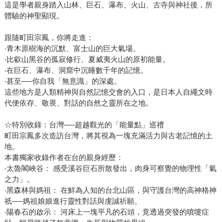
這是學者親身踏入山林、巨石、瀑布、火山、古寺與神社後，所
體驗的神聖顯現。
跟隨町田宗鳳，你將走進：
‧青木原樹海的沉默、富士山的巨大氣場。
‧比叡山黑谷的孤寂修行、夏威夷火山的原初能量。
‧在巨石、瀑布、洞窟中沉睡數千年的記憶。
‧甚至──你自我「無意識」的深處。
這些地方是人類精神與自然記憶交會的入口，是日本人自繩文時
代便依存、敬畏、對話的自然之靈所在之地。
☆特別收錄：台灣──超越觀光的「能量點」巡禮
町田宗鳳多次造訪台灣，將其視為一塊充滿活力與古老記憶的土
地。
本書獨家收錄作者在台的親身經歷：
‧太魯閣峽谷： 感受溪谷巨石所散發出，肉身可察覺的物理性「氣
之力」。
‧黑森林與媽祖： 在鮮為人知的台北山區，與守護台灣的高神格神
祇──媽祖娘娘進行靈性對話與虔誠祈願。
‧陽春石的啟示： 河床上一塊平凡的石頭，竟透過突發的噴嚏症