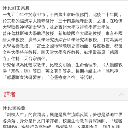
姓名:町田宗鳳
一九五〇年生於京都市，十四歲出家皈依佛門。此後二十年間，
於京都的臨濟宗大德寺修行，三十四歲離寺赴美。之後，在哈佛
大學取得神學碩士學位，並於賓州大學取得哲學博士學位。
曾任普林斯頓大學助理教授、新加坡國立大學副教授、東京外國
語大學教授、廣島大學研究所綜合科學研究科教授。目前為廣島
大學名譽教授、「富士之國地球環境史博物館」客座教授、都留
文科大學特任教授、順天堂大學客座教授、御場殿高原「感恩
寺」住持、天台宗僧侶。
研究領域為比較宗教學、比較文明論、生命倫理學。《人類能戰
勝「宗教」嗎》等日、英文著作等身。長期持續主持「感恩禪」
「感恩斷食法研習會」「心靈療癒合宿」等活動。
譯者
姓名:鄭曉蘭
「斜槓人生」的實踐者，興趣是與主流唱反調，夢想是踏遍世界
各角落，身分是日文口筆譯者、校園生命教育資深講師、「暖暖
窩NNW」狗兒行為諮詢師。熱愛狗兒、文字與創作，譯作包括