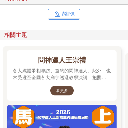
就是我們自己內在的「無意識」。今天如果面對的是宇宙，各國
都願意傾注龐大預算發射火箭，企圖盡可能獲取更多相關資訊；
寫評價
然而人們對於自己體內的宇宙──無意識，實在過於漠不關心且無
知。
在無意識領域的異界中，橫亙神與人、自然與人類，還有生與死
相關主題
之間的厚牆如熱霾蒸騰般模糊消逝。因為築起厚牆的，從來就只
有人類的表層意識。不論是宇宙的記憶、地球的記憶，或是人類
的記憶，全都積累於無意識中。不去探訪無意識領域，反而藉由
極度狹隘、淺薄的表層意識來判斷事物價值，徒勞枉然莫此為
問神達人王崇禮
甚。
我在二○一七年有機會在NHK廣播節目《閱讀心靈》中，十三次
各大媒體爭相專訪、邀約的問神達人。此外，也
暢談「與無意識的對話」這個主題。那時候我公開表示，無意識
常受邀至全國各大廟宇巡迴教學演講，把擲筊、
的核心內部絕對存在「光之意識」。就像地核中存在岩漿一樣。
解籤詩、解夢的邏輯知識技巧，傳授給更多普羅
以此觀點而言，「異界探訪」正是透過非日常性體驗，突破膚淺
看更多
大眾和神職人員。
的自我意識，逐步揭露無意識的領域深處。同時，也是在那裡，
豎耳傾聽無意識之聲。在那樣的時刻，需要對肉眼看不見的無形
存在心懷敬畏。也因此，單憑赤裸裸呈現強烈自我私心的冒險慾
望，遠赴偏遠地區，終究還稱不上是「異界探訪」。
而最終，如果能在異界與「光之意識」相遇，則是無上的幸運。
因為，與「光之意識」相遇無法刻意籌謀。或許也有人會認為，