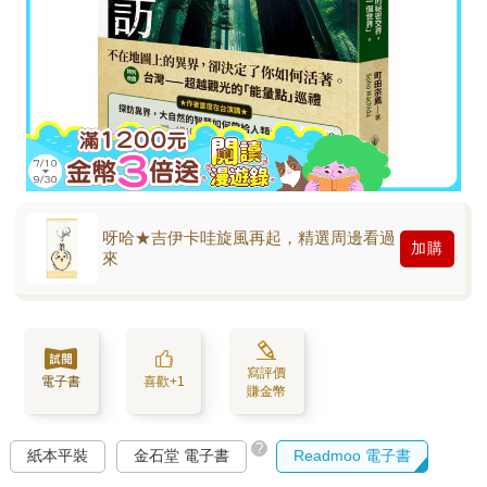
呀哈★吉伊卡哇旋風再起，精選周邊看過
加購
來
寫評價
電子書
喜歡+1
賺金幣
?
紙本平裝
金石堂 電子書
Readmoo 電子書