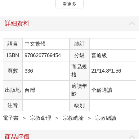
隨著交通發達便利，人們基於商務目的或興趣也越來越常旅行，
看更多
足跡踏遍國內外、探訪偏遠地區的人也不再罕見。電視上也頻頻
可見世界各處祕境。拜科技革新之賜，播出的影像還有背景聲
音，全都變得臨場感十足。但是，那些並不是我認為的異界。所
詳細資料
謂的異界，是親身造訪、佇立該處時，隨之引發自己內心某種精
神層面化學反應的地方。那麼，異界之所以成為異界的原因何在
呢？其一是，那裡的大自然幾乎不曾遭受人為干預，始終維持原
語言
中文繁體
裝訂
始樣貌，並散發強大能量。我將那種能量稱為「氣」，另外也有
ISBN
9786267769454
分級
普通級
所謂「瑪那」（MANA）的宗教學專有名詞。少了「瑪那」，不
論是多麼超乎想像的
商品規
奇景，那個地方都不可能成為異界。
頁數
336
21*14.8*1.56
格
所謂的異界，雖然可以想成是能量場，但我首先想指出的是，被
世人廣泛討論的能量場不見得都有「能量」。很遺憾的是，一旦
適讀年
出版地
台灣
全齡適讀
人類之「氣」大量匯集，自然之「氣」就常會被徹底污染。也因
齡
此，所謂的「優質能量場」往往都深藏於不為人知之處。
還有一個原因是，那裡存在某種歷史的積累。所謂「歷史的積
注音
級別
累」，意思並不是說歷史名人在那裡造就了什麼偉業。而是在時
間的長流中，必須有某種記憶滲入該處。那可能是人類的記憶，
電子書
＞
宗教命理
＞
宗教總論
＞
宗教總論
也可能是自然本身的記憶。挖掘出那樣的記憶，也是異界探訪的
醍醐味。
商品評價
至於最不為人知的異界在哪裡呢？不在亞馬遜或南極深處，其實