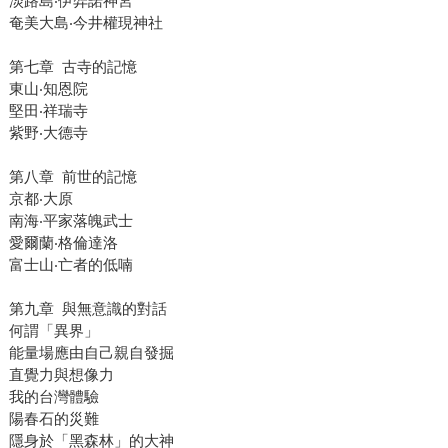
淡路島‧伊弉諾神宮
奄美大島‧今井權現神社
第七章 古寺的記憶
東山‧知恩院
堅田‧祥瑞寺
紫野‧大德寺
第八章 前世的記憶
京都‧大原
南海‧平家落魄武士
愛爾蘭‧格倫達洛
富士山‧亡者的低喃
第九章 與無意識的對話
何謂「異界」
能量場應由自己親自發掘
直覺力與想像力
我的台灣體驗
陽春石的災難
隱身於「黑森林」的大神