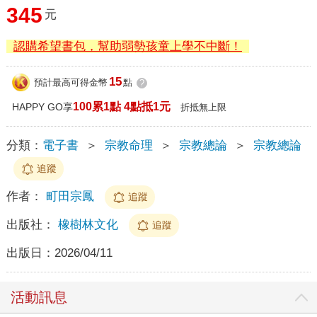
345
元
認購希望書包，幫助弱勢孩童上學不中斷！
15
預計最高可得金幣
點
?
100累1點 4點抵1元
HAPPY GO享
折抵無上限
分類：
電子書
＞
宗教命理
＞
宗教總論
＞
宗教總論
追蹤
作者：
町田宗鳳
追蹤
出版社：
橡樹林文化
追蹤
出版日：
2026/04/11
活動訊息