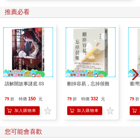
讀體驗。為此，我有個建議：請從一開始就將本書視為小說閱
讀。如果將本書視為作者杜撰的故事去閱讀，那麼應該別有一番
推薦必看
樂趣。相反地，一旦將本書視為「一位偽學者撰寫的紀實文學」
開始閱讀，肯定會覺得這是什麼爆笑內容，難以繼續讀下去。
話雖如此，若能承蒙閱讀到最後一頁，內心萌生「這個作者所說
的，其中或許有一點點真實性」的想法，則甚幸。本書所秉持
的，並非比較宗教學者的學術觀點，如果能透過闡述我個人感性
所感受到的異界魅力，多少幫助讀者拓展世界觀，對於獲得「自
由的精神」提供助益，實為本人無上光榮。
隱身於「黑森林」的大神
無可救藥熱愛溫泉的我，很愛台北市郊外的川湯溫泉。日本昭和
請解開故事謎底 03
刪掉容易，忘掉很難
臺灣
風的古樸溫泉泉質優良，也能好好暖暖身子。那裡的熟客好像多
半是退休的高齡人士，一天之中會有好幾個小時都泡在那裡。其
150
332
79
折
特價
元
79
折
特價
元
79
折
中，還有人會在露天溫泉旁的石桌上擺出整套茶具，泡起高級
加入購物車
加入購物車
茶，我也獲准加入裸體茶會，用笨拙的中文與大家交談也是樂趣
之一。
有一天，我看到石牌站的公車站牌，發現行駛到川湯溫泉的小巴
您可能會喜歡
終點是「竹子湖」。好奇心強烈的我於是決定過川湯溫泉而不
入，直接到終點站去看看。在安全管理方面非常嚴苛的日本是不