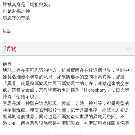
神祇真身是「媽祖娘娘」
也是財福之神
感恩寺的奇蹟
結語
試閱
前言
地球上存在不可思議的地方，雖然實際存在於這個世界，空間中
卻莫名瀰漫不尋常的氣息。如果將那樣的空間稱為異界，那麼
「異界」就是將屬於現世與不屬於現世的存在，連結起來的交會
處。這種交會處，宗教學專有名詞稱為「Hierophany」，日文翻
譯為「聖體示現」。
意思是說，神聖在該處顯現。教堂、寺院、神社等，都是典型的
神聖顯現處。即使被刊載於地圖，賦予具體名稱，那些地方卻是
既屬於這個世界，同時也是不屬於這個世界的異次元空間。不
過，並非所有宗教設施都是神聖顯現處。神聖顯現處僅限充滿靈
氣、瀰漫莊嚴氛圍之處，所以數量反而很少。