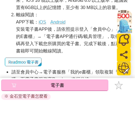
果， iOS 16 或以上版本，Android 6.0 以上版本，建議裝
置有6GB以上的記憶體，至少有 30 MB以上的容量。
離線閱讀：
APP下載：
iOS
Android
安裝電子書APP後，請依照提示登入「會員中心」→「我
的E書櫃」→「電子書APP通行碼/載具管理」，取得通行
碼再登入下載您所購買的電子書。完成下載後，點選任一
書籍即可開始離線閱讀。
請至會員中心→電子書服務「我的e書櫃」領取複製『兌換
碼』至電子書服務商Readmoo進行兌換。
電子書
退換貨須知：
※ 金石堂電子書怎麼看
因版權保護，您在金石堂所購買的電子書僅能以金石堂專屬
的閱讀軟體開啟閱讀，無法以其他閱讀器或直接下載檔案。
依據「消費者保護法」第19條及行政院消費者保護處公告之
「通訊交易解除權合理例外情事適用準則」，非以有形媒介
提供之數位內容或一經提供即為完成之線上服務，經消費者
事先同意始提供。（如：電子書、電子雜誌、下載版軟體、