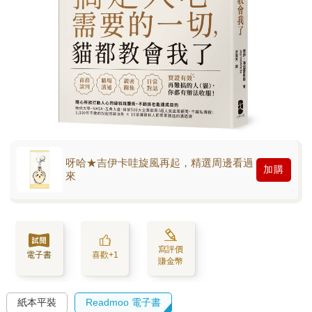
呀哈★吉伊卡哇旋風再起，精選周邊看過
加購
來
寫評價
電子書
喜歡+1
賺金幣
紙本平裝
Readmoo 電子書