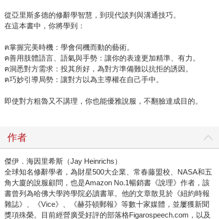
從亞里斯多德的修辭學智慧，到現代談判與溝通技巧。
在這本書中，你將學到：
ฅ掌握完美時機：學會伺機而動的藝術。
ฅ善用肢體語言、語氣與手勢：讓你的表達更加精準、有力。
ฅ洞悉對方需求：投其所好，為對方準備難以抗拒的誘因。
ฅ巧妙引導局勢：讓對方以為主導權在自己手中。
即使對方粗魯又不講理，你也能優雅說服，不翻臉達成目的。
作者
傑伊．海因里希斯（Jay Heinrichs）
全球知名修辭學者，為財星500大企業、常春藤盟校、NASA和五
角大廈的說服顧問，也是Amazon No.1暢銷書《說理》作者，該
書曾列為哈佛大學跨學院必讀書單。他的文章散見於《紐約時報
雜誌》、《Vice》、《赫芬頓郵報》等數十家媒體，並屢獲新聞
獎項殊榮。目前經營廣受好評的部落格Figarospeech.com，以及