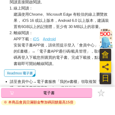
閱讀直接開啟閱讀。
線上閱讀：
建議使用Chrome、Microsoft Edge 有較佳的線上瀏覽效
果， iOS 16 或以上版本，Android 6.0 以上版本，建議裝
置有6GB以上的記憶體，至少有 30 MB以上的容量。
離線閱讀：
APP下載：
iOS
Android
安裝電子書APP後，請依照提示登入「會員中心」→「我
的E書櫃」→「電子書APP通行碼/載具管理」，取得通行
會
碼再登入下載您所購買的電子書。完成下載後，點選任一
書籍即可開始離線閱讀。
員
日
請至會員中心→電子書服務「我的e書櫃」領取複製『兌換
碼』至電子書服務商Readmoo進行兌換。
電子書
退換貨須知：
※ 本商品會員日滿額金幣加碼回饋最高15倍
因版權保護，您在金石堂所購買的電子書僅能以金石堂專屬
的閱讀軟體開啟閱讀，無法以其他閱讀器或直接下載檔案。
依據「消費者保護法」第19條及行政院消費者保護處公告之