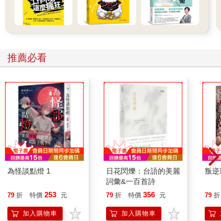
了，適時釋出善意，往往能化解許多對立。誠如下一章所述：化
解分歧，往往是從和顏悅色開始。
（更多精彩內容請見本書。）
推薦必看
為怪談點燈 1
日花閃爍：台語的美麗
叛逆
詞彙&一百首詩
253
356
79
折
特價
元
79
折
特價
元
79
折
加入購物車
加入購物車