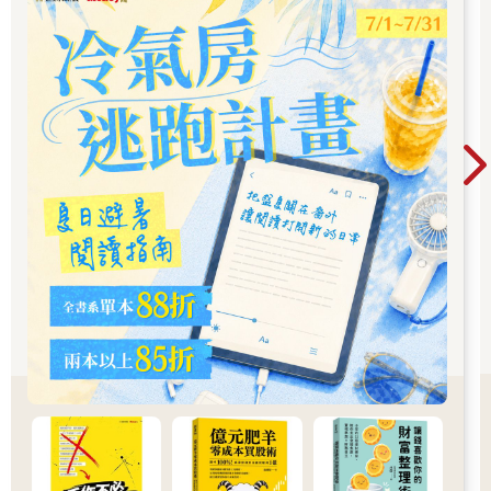
牠們的人肉坐墊。
反過來，你也可以試著讓貓照你的意思做。
雖然很難，但說服貓咪是辦得到的。一旦你能說服貓，要說
服人類就輕而易舉了。你只需要學會本書傳授的說服技巧，我們
會教你：
展開有智慧的對話，這是少數幾件跟貓做比跟人做更容易的事。
講道理，即使對方粗魯又不講理。
拆解邏輯謬誤，就像清理糾結的毛球。
善用肢體語言，貓非常擅長這點。
掌握得體分寸，無論面對貓、創投業者，還是一般人，都能恰如
其分地融入。
學會掠食者把握時機的智慧，伺機而動。
讓對方照你的意思開始行動，或停止某個行為。
贏得任何生物的尊重與忠誠。
達成這些目標的技巧，源自亞里斯多德與其他說服大師的智
慧。我們希望這本書能幫你更快熟練說服術。即使貓咪不易搞
定，但書中的方法其實很簡單。一旦你熟練這些技巧，可以考慮
看我的另一本著作《說理》（Thank You for Arguing），更深入了
解說服的技巧。
現在，請放輕鬆。講理未必得張牙舞爪、劍拔弩張。別忘