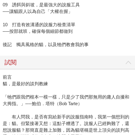
09 誘餌與斜坡，是最強大的說服工具
──讓貓跟人以為自己「大權在握」
10 打造有效溝通的說服力檢查清單
──按部就班，確保每個細節都做到
後記 獨具風格的貓，以及牠們教會我的事
試閱
前言
貓，是最好的談判教練
「牠們跟我們根本一模一樣，只是少了我們那無用的庸人自擾和
大拇指。」──鮑伯．塔特（Bob Tarte）
有人問我，是否有寫給新手的說服指南時，我第一個想到的
是：貓。但緊接著又想：這點子糟透了。說服人已經夠難了，還
想說服貓？那簡直是難上加難，因為貓堪稱是世上頂尖的談判高