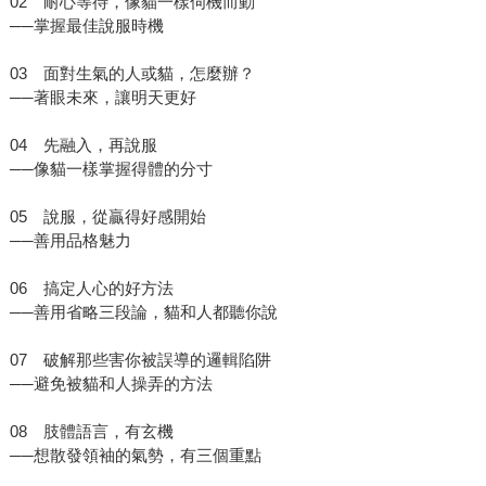
02 耐心等待，像貓一樣伺機而動
──掌握最佳說服時機
03 面對生氣的人或貓，怎麼辦？
──著眼未來，讓明天更好
04 先融入，再說服
──像貓一樣掌握得體的分寸
05 說服，從贏得好感開始
──善用品格魅力
06 搞定人心的好方法
──善用省略三段論，貓和人都聽你說
07 破解那些害你被誤導的邏輯陷阱
──避免被貓和人操弄的方法
08 肢體語言，有玄機
──想散發領袖的氣勢，有三個重點