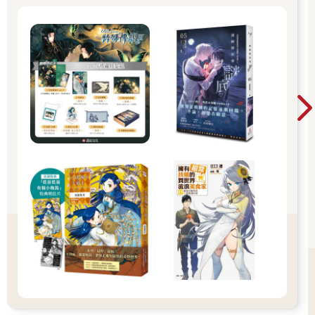
正好瞥見他腳踝上綁著應急的短劍，我毫不猶豫地抽出，將刀鋒
指向他的左手。
「你以前在這隻手上自殘過吧？」
「……」
「我因為當時的後遺症，經常發高燒甚至昏倒，但你的手卻已經
完全好了。無論怎麼想都太不公平了，不是嗎？」
吉斯卡爾看著自己的左手一會兒。
「那朕該怎麼做？把左手砍掉會讓你心情好一些嗎？」
「不用做到那種程度。」
我高舉起短劍，毫不猶豫地刺進吉斯卡爾的手背。劍刺穿手掌，
深深扎進床裡。吉斯卡爾的臉因為皮肉撕裂、骨頭粉碎的痛苦而
扭曲，但這還不及我遭受到的痛苦千分之一。我更用力扭轉劍
柄。
嘎吱！
他的手掌傳來駭人的聲音。然而，吉斯卡爾始終沒有發出慘叫。
他只稍微皺起眉，表情幾乎沒有變化。這讓我很不滿，露出有點
不悅的表情。
這時，一隻手觸碰我的臉頰。吉斯卡爾用右手輕輕撫過我的臉。
「朕該為了你做什麼？」他面無表情，固執地問：「為了你。」
他的舉動太有趣，讓我忍不住笑了出來。他簡直在用全身表現對