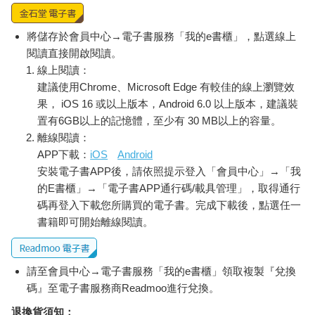
自信能又啃又吸嗎？我舉個簡單的例子，想像一下你脫光鄧菲爾
的衣服，對他上下其手看看！回答我！你能做到嗎！」
將儲存於會員中心→電子書服務「我的e書櫃」，點選線上
「……明明還有克里斯蒂安和其他那麼多人，為什麼偏偏拿鄧菲
閱讀直接開啟閱讀。
爾來舉例？」
線上閱讀：
吉斯卡爾用格外木訥的聲音問，我理所當然地回答：
「因為克里斯蒂安長得帥啊，既然要舉例，當然要舉個最有衝擊
建議使用Chrome、Microsoft Edge 有較佳的線上瀏覽效
力的！」
果， iOS 16 或以上版本，Android 6.0 以上版本，建議裝
「……」
置有6GB以上的記憶體，至少有 30 MB以上的容量。
沉默片刻後，吉斯卡爾突然開口：「朕應該也算帥氣的吧？」
離線閱讀：
「什麼？」
APP下載：
iOS
Android
我一時懷疑自己聽錯了，皺起眉頭。
安裝電子書APP後，請依照提示登入「會員中心」→「我
「你現在是在嫉妒克里斯蒂安嗎？」
的E書櫃」→「電子書APP通行碼/載具管理」，取得通行
話音剛落，吉斯卡爾突然把我抱起來放倒，隨後起身俯視著我。
碼再登入下載您所購買的電子書。完成下載後，點選任一
現在又變成我在下，吉斯卡爾在上的姿勢。
書籍即可開始離線閱讀。
我瞬間感到不爽。為了變換姿勢，我故意分散他的注意力，指著
他的左手。
「那隻手是不是應該馬上給神官看看？」
請至會員中心→電子書服務「我的e書櫃」領取複製『兌換
「你不需要擔心。」
「我不擔心，但我一直看到它啊。不馬上治療的話，肯定會治不
碼』至電子書服務商Readmoo進行兌換。
好的。」
退換貨須知：