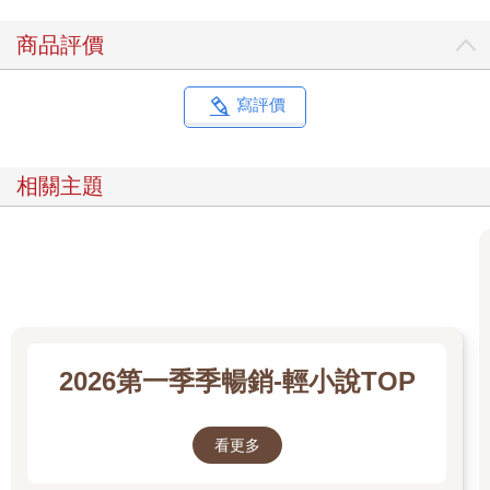
「當我還是皇太子時，也曾經把一個少年叫進臥室。他有點害
怕，但我完全不在意， 因為我覺得他有義務服從我。但如果他其
商品評價
實是某個王族的轉世，那我大概也得向他道歉。」
我不禁輕笑出聲，然後繼續說：「我曾經在數百人面前試圖殺死
埃爾．帕謝的皇帝。現在回想起來，真不知道我當時是怎麼想
寫評價
的，居然做出那種荒唐的事。以你的能力，應該也無法完全掩蓋
那件事吧。雖然我在受到拷問後偶爾會作惡夢，但其實沒被當場
處決就該謝天謝地了。」
相關主題
「所以你能理解朕這段時間對你做的一切？」
吉斯卡爾問道。明明我都大度地放下這件事了，他還非得追問。
我煩躁地一把抓住他的衣領。
「對！因為我曾經是皇太子，所以我知道你做的一切沒有任何不
對。你不需要負任何責任，這樣你還要在我面前說你很愧疚
嗎？」
我更用力抓緊他的衣領。吉斯卡爾面無表情地保持沉默，過了很
久才回答我的問題。
2026第一季季暢銷-輕小說TOP
「嗯。」
聽到他的回答，我咧嘴笑了。
「那正好，我有時候也氣你氣得牙癢癢的！」
看更多
掛在腰間的魔晶石袋子發出光芒並震動起來，魔法瞬間將我的肌
力增強數倍。我起身的同時，將吉斯卡爾往後推倒在床上。目光