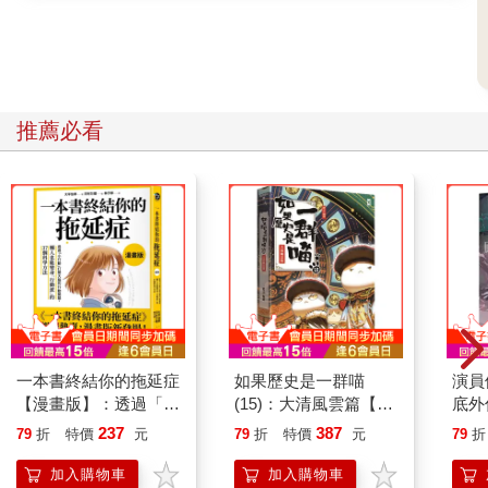
我的迷戀。我輕輕敲了敲他的額頭，問：
「你就這麼喜歡我嗎？」
「……」
吉斯卡爾皺起眉，對這個問題不太滿意。我接受他的不滿，換了
一個方式問。
「回答我。你是誰的？」
推薦必看
吉斯卡爾隨手拔出刺在手背上的劍，用受到重傷的手拉過我的後
頸。
「朕連心臟都可以挖出來給你。」
吉斯卡爾想吻我，但我狠狠甩開他的手。他因疼痛皺起眉頭。
我按住他說：「我沒有理由再單方面被你壓在下面了。一直以來
都是我被你壓，這次換我來疼愛你吧。還是說，你能抱我，卻沒
辦法接受反過來被我抱？」
吉斯卡爾微微皺起眉，似乎想露出困惑的表情。他大概從未想過
這樣的情況，畢竟誰都不會喜歡別人碰自己的屁股。
但他很快就說：「隨你便吧。」
一本書終結你的拖延症
如果歷史是一群喵
演員
「很聽話嘛。」
【漫畫版】：透過「小
(15)：大清風雲篇【萌
底外
我輕笑著指了指他血淋淋的手。
行動」打開大腦的行動
貓漫畫學歷史】
237
387
79
折
特價
元
79
折
特價
元
79
折
「不過還是先處理一下你的手吧？床上弄得都是血。」
開關，懶人也能變身
吉斯卡爾一把撕下床單，用嘴和右手將床單緊緊纏在左手上。
「行動派」的37個科
加入購物車
加入購物車
「這樣就夠了。」