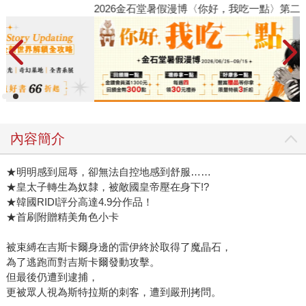
2026金石堂暑假漫博〈你好，我吃一點〉第二波
金
內容簡介
★明明感到屈辱，卻無法自控地感到舒服……
★皇太子轉生為奴隸，被敵國皇帝壓在身下!?
★韓國RIDI評分高達4.9分作品！
★首刷附贈精美角色小卡
被束縛在吉斯卡爾身邊的雷伊終於取得了魔晶石，
為了逃跑而對吉斯卡爾發動攻擊。
但最後仍遭到逮捕，
更被眾人視為斯特拉斯的刺客，遭到嚴刑拷問。