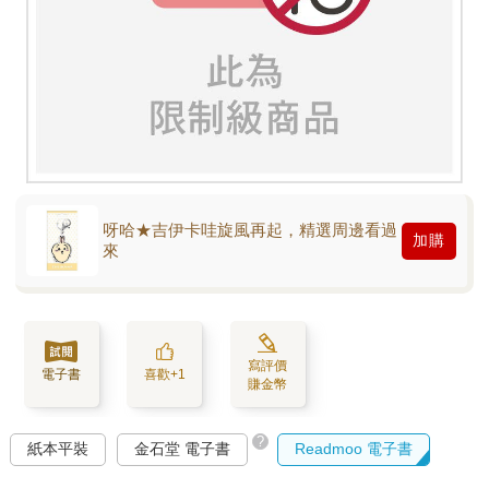
呀哈★吉伊卡哇旋風再起，精選周邊看過
加購
來
寫評價
電子書
喜歡+1
賺金幣
?
紙本平裝
金石堂 電子書
Readmoo 電子書