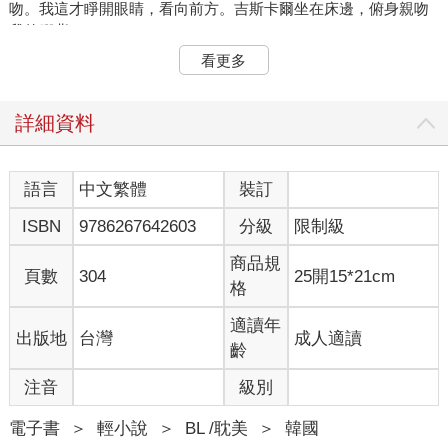
吻。我這才睜開眼睛，看向前方。吉斯卡爾坐在床邊，俯身親吻
我的腳背。
「你在做什麼？一國之君不該做這種事。」 我皺起眉，但吉斯卡
看更多
爾一臉平靜。
「反正這裡沒有別人。」
「沒人看到就可以為所欲為嗎？」
詳細資料
他沒有回答，一直盯著我的腳。
房間裡一片靜默。突然間，吉斯卡爾從床邊站了起來。
「幸好你現在看起來沒問題。不過為了保險起見，朕去叫神官來
語言
中文繁體
裝訂
看看。」
ISBN
9786267642603
分級
限制級
他突然說要帶神官過來，朝門口走去。我看著他的背影，哼了一
聲。
商品規
「覺得愧疚就直說，你還要忸怩多久？連西拉克都比你大方！」
頁數
304
25開15*21cm
格
聽到我的話，吉斯卡爾停下腳步，又走回我面前，意外坦率地道
歉。
適讀年
出版地
台灣
成人適讀
「對不起。」
齡
簡短地道歉後，吉斯卡爾靜靜地注視著我。
「這句話能讓你滿意嗎？」
注音
級別
「算了，你本來就不需要道歉。」
我一臉不耐煩地揮了揮手。
電子書
＞
輕小說
＞
BL /耽美
＞
韓國