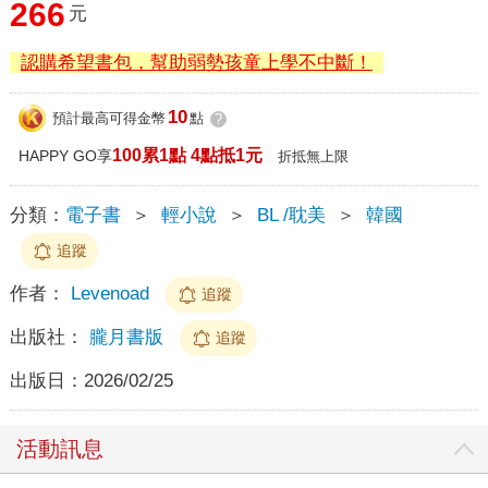
266
元
認購希望書包，幫助弱勢孩童上學不中斷！
10
預計最高可得金幣
點
?
100累1點 4點抵1元
HAPPY GO享
折抵無上限
分類：
電子書
＞
輕小說
＞
BL /耽美
＞
韓國
追蹤
作者：
Levenoad
追蹤
出版社：
朧月書版
追蹤
出版日：
2026/02/25
活動訊息