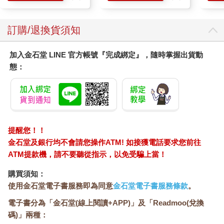
學方法
看起來一點都不夠，但我是為了讓他嘗點苦頭才刺傷他的，所以
應該也不需要再顧慮什麼。
訂購/退換貨須知
我馬上拉過吉斯卡爾的下巴，吻了上去。平時喜歡突然把舌頭伸
進來的他今天十分老實。我安撫般地伸出舌頭，舔舐著他的口
腔。輕輕吻了一下後稍微拉開距離，一抬起頭，就對上吉斯卡爾
加入金石堂 LINE 官方帳號『完成綁定』，隨時掌握出貨動
的目光。
態：
他注視著我的一舉一動。
不知為何，他的視線讓我有些在意。我皺著眉解開他的襯衫釦
子，把手伸進去。我一邊脫下他的襯衫，一邊舔舐他的頸部並愛
撫他。吉斯卡爾似乎覺得有點癢，肩膀縮了縮。
他的反應讓我很滿意，慢慢向下移動。手順著他的腰摸到褲頭，
提醒您！！
能清楚感受到他皮膚下結實的肌肉。這是一具完美的男性軀體，
金石堂及銀行均不會請您操作ATM! 如接獲電話要求您前往
而在更下方，還有更出色的男性象徵。
我在腰間徘徊了一會兒，無法繼續動作，最後實在忍不住抬起
ATM提款機，請不要聽從指示，以免受騙上當！
頭。
購買須知：
「該死，我果然對男人沒興趣！」
使用金石堂電子書服務即為同意
金石堂電子書服務條款
。
我不自覺地大罵，用手背粗魯地擦了擦嘴。再次對上吉斯卡爾的
目光時，我神色嚴肅地說：
電子書分為「金石堂(線上閱讀+APP)」及「Readmoo(兌換
「趁這個機會，我們把話說清楚吧。你也是因為我的四肢沒什麼
碼)」兩種：
肌肉、軟軟的才覺得好下手吧？要是換成渾身肌肉的壯漢，你有