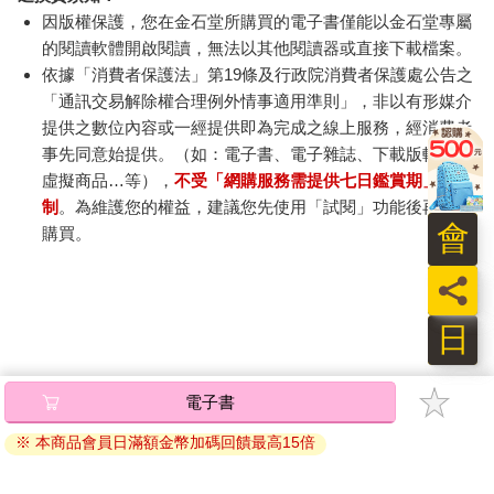
吉斯卡爾沒有回答，而是摸上我的腰間，將手伸進我的褲子裡。
因版權保護，您在金石堂所購買的電子書僅能以金石堂專屬
我急忙隔著衣服抓住他的手。
的閱讀軟體開啟閱讀，無法以其他閱讀器或直接下載檔案。
「等一下！」
依據「消費者保護法」第19條及行政院消費者保護處公告之
吉斯卡爾硬是把手探進去，抓住我的性器。我嚇得縮起身子，臉
「通訊交易解除權合理例外情事適用準則」，非以有形媒介
頰瞬間變得通紅。
「如果你做不到，就由朕來。」
提供之數位內容或一經提供即為完成之線上服務，經消費者
「……！」
事先同意始提供。（如：電子書、電子雜誌、下載版軟體、
我一時之間不知道該說什麼才好。雖然很想說「讓我來」，但無
虛擬商品…等），
不受「網購服務需提供七日鑑賞期」的限
論怎麼想都覺得自己無法對一個男人做那種事。但是，總不能因
制
。為維護您的權益，建議您先使用「試閱」功能後再付款
為我做不到，就讓他來代替我吧。
會
購買。
就在我猶豫不決的時候，吉斯卡爾將受傷的手繞到我背後，將我
緊緊擁入懷中。明明應該很痛，他卻毫不在意地使用那隻手。
員
日
電子書
※ 本商品會員日滿額金幣加碼回饋最高15倍