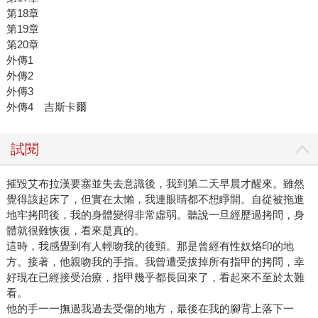
第18章
第19章
第20章
外傳1
外傳2
外傳3
外傳4 吉斯卡爾
試閱
摧毀艾布拉漢要塞並失去意識後，我到第二天早晨才醒來。雖然
覺得該起床了，但實在太懶，我連眼睛都不想睜開。自從被拖進
地牢拷問後，我的身體變得非常虛弱。聽說一旦經歷過拷問，身
體就很難恢復，看來是真的。
這時，我感覺到有人輕吻我的後頸。那是曾經有性奴烙印的地
方。接著，他親吻我的手指。我曾遭受拔掉所有指甲的拷問，幸
好現在已經接受治療，指甲幾乎都長回來了，看起來不至於太難
看。
他的手一一撫過我過去受傷的地方，最後在我的腳背上落下一