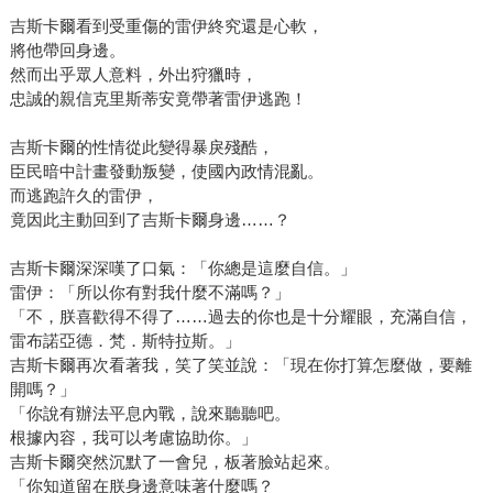
吉斯卡爾看到受重傷的雷伊終究還是心軟，
將他帶回身邊。
然而出乎眾人意料，外出狩獵時，
忠誠的親信克里斯蒂安竟帶著雷伊逃跑！
吉斯卡爾的性情從此變得暴戾殘酷，
臣民暗中計畫發動叛變，使國內政情混亂。
而逃跑許久的雷伊，
竟因此主動回到了吉斯卡爾身邊……？
吉斯卡爾深深嘆了口氣：「你總是這麼自信。」
雷伊：「所以你有對我什麼不滿嗎？」
「不，朕喜歡得不得了……過去的你也是十分耀眼，充滿自信，
雷布諾亞德．梵．斯特拉斯。」
吉斯卡爾再次看著我，笑了笑並說：「現在你打算怎麼做，要離
開嗎？」
「你說有辦法平息內戰，說來聽聽吧。
根據內容，我可以考慮協助你。」
吉斯卡爾突然沉默了一會兒，板著臉站起來。
「你知道留在朕身邊意味著什麼嗎？