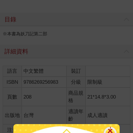
目錄
※本書為妖刀記第二部
詳細資料
語言
中文繁體
裝訂
ISBN
9786269256983
分級
限制級
商品規
頁數
208
21*14.8*3.00
格
適讀年
出版地
台灣
成人適讀
齡
注音
級別