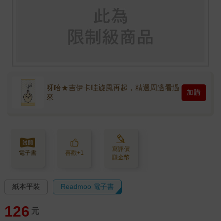
呀哈★吉伊卡哇旋風再起，精選周邊看過
加購
來
寫評價
電子書
喜歡+1
賺金幣
紙本平裝
Readmoo 電子書
126
元