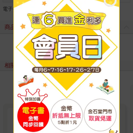
電子書
＞
輕小說
＞
華文作品
＞
仙俠/武俠
商品評價
寫評價
相關主題
2026第一季季暢銷-輕小說TOP