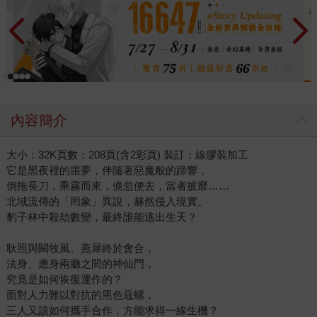
內容簡介
大小：32K頁數：208頁(含2彩頁) 裝訂：線膠裝加工
它是黑夜裡的噩夢，伴隨著惡魔般的蹄響，
倒拖長刀，乘霧而來，倏忽便去，當者披靡……
北域流傳的「罔象」異說，赫然侵入現實。
豹子林中殺劫數變，最終誰能逃出生天？
耿照與闕牧風、燕犀終於會合，
法身、應身兩廳之間的神仙門，
究竟是如何恢復運作的？
面對人力難以對抗的黑色黿螺，
三人又該如何攜手合作，方能求得一線生機？