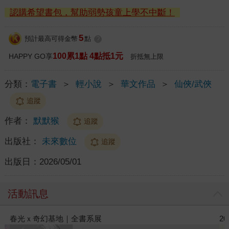
認購希望書包，幫助弱勢孩童上學不中斷！
5
預計最高可得金幣
點
?
100累1點 4點抵1元
HAPPY GO享
折抵無上限
分類：
電子書
＞
輕小說
＞
華文作品
＞
仙俠/武俠
追蹤
作者：
默默猴
追蹤
出版社：
未來數位
追蹤
出版日：
2026/05/01
活動訊息
2026金石堂暑假漫博〈你好，我吃一點〉第二波