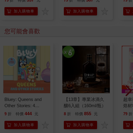
79
折
特價
元
79
折
特價
元
79
折
開關
「行
加入購物車
加入購物車
學方
您可能會喜歡
Bluey: Queens and
【13章】專業冰滴久
超幸
Other Stories: 4
釀6入組（160ml/瓶）
焙材
Stories in 1 Book.
愛配
444
855
9
折
特價
元
8
折
特價
元
79
折
Hooray!
加入購物車
加入購物車