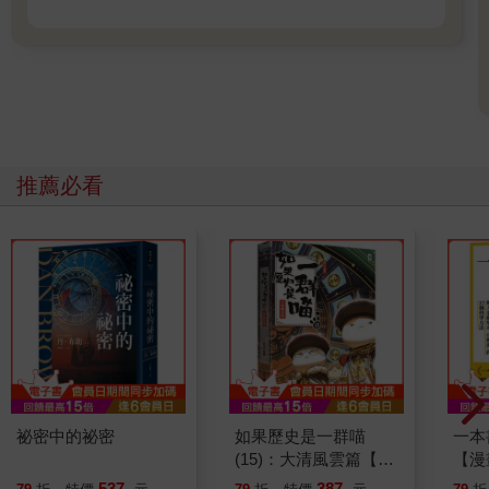
推薦必看
祕密中的祕密
如果歷史是一群喵
一本
(15)：大清風雲篇【萌
【漫
貓漫畫學歷史】
行動
537
387