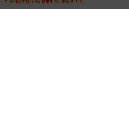
※ 本商品會員日滿額金幣加碼回饋最高15倍
因版權保護，您在金石堂所購買的電子書僅能以金石堂專屬
的閱讀軟體開啟閱讀，無法以其他閱讀器或直接下載檔案。
依據「消費者保護法」第19條及行政院消費者保護處公告之
「通訊交易解除權合理例外情事適用準則」，非以有形媒介
提供之數位內容或一經提供即為完成之線上服務，經消費者
事先同意始提供。（如：電子書、電子雜誌、下載版軟體、
虛擬商品…等），
不受「網購服務需提供七日鑑賞期」的限
制
。為維護您的權益，建議您先使用「試閱」功能後再付款
購買。