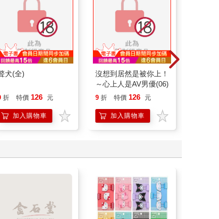
聱犬(全)
沒想到居然是被你上！
【電子
～心上人是AV男優(06)
不愉快的
126
126
98
9
折
特價
元
9
折
特價
元
特價
加入購物車
加入購物車