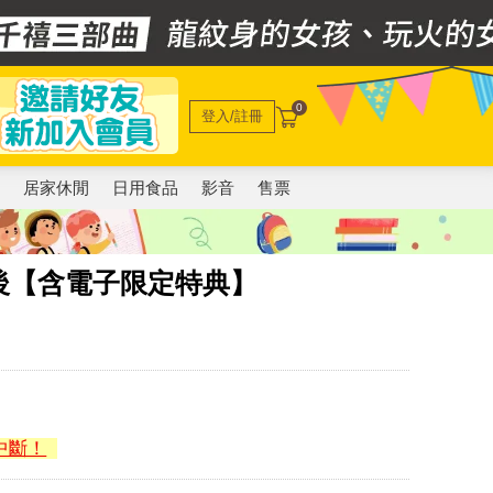
0
登入/註冊
電
居家休閒
日用食品
影音
售票
後【含電子限定特典】
中斷！