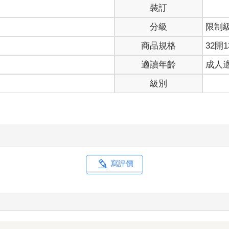
裝訂
分級
限制
商品規格
32開1
適讀年齡
成人
級別
寫評價