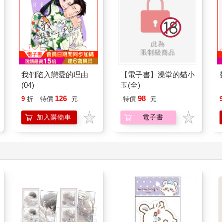
我們陷入戀愛的理由
【電子書】澡堂的貓小
(04)
玉(全)
126
98
9
折
特價
元
特價
元
加入購物車
電子書