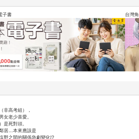
台灣角川2026漫畫博覽會
（非高考組），
男女老少喜愛。
）是死對頭。
鄰居…本來應該是
塩野之間的關係急劇變化!?