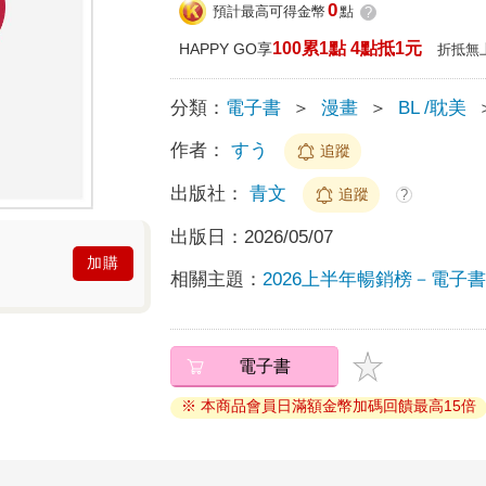
0
預計最高可得金幣
點
?
100累1點 4點抵1元
HAPPY GO享
折抵無
分類：
電子書
＞
漫畫
＞
BL /耽美
作者：
すう
追蹤
出版社：
青文
追蹤
?
出版日：
2026/05/07
加購
相關主題：
2026上半年暢銷榜－電子書榜
電子書
※ 本商品會員日滿額金幣加碼回饋最高15倍