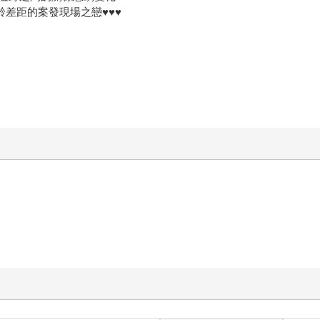
齡差距的案發現場之戀♥♥♥