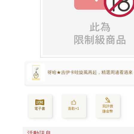
呀哈★吉伊卡哇旋風再起，精選周邊看過來
寫評價
電子書
喜歡+1
賺金幣
活動訊息