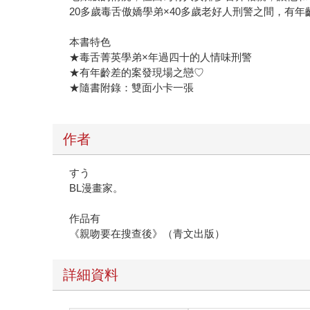
20多歲毒舌傲嬌學弟×40多歲老好人刑警之間，有年
本書特色
★毒舌菁英學弟×年過四十的人情味刑警
★有年齡差的案發現場之戀♡
★隨書附錄：雙面小卡一張
作者
すう
BL漫畫家。
作品有
《親吻要在搜查後》（青文出版）
詳細資料