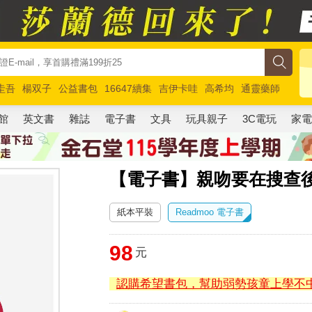
圭吾
楊双子
公益書包
16647續集
吉伊卡哇
高希均
通靈藥師
路邊攤新作
馬斯克
玩具總動員5
超慢跑
館
英文書
雜誌
電子書
文具
玩具親子
3C電玩
家
【電子書】親吻要在搜查
紙本平裝
Readmoo 電子書
98
元
認購希望書包，幫助弱勢孩童上學不