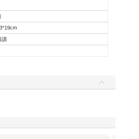
級
3*19cm
適讀