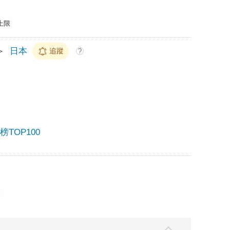
上限
＞
日本
追蹤
?
TOP100