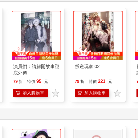
演員們：請解開故事謎
叛逆玩家 02
底外傳
95
221
79
折
特價
元
79
折
特價
元
加入購物車
加入購物車