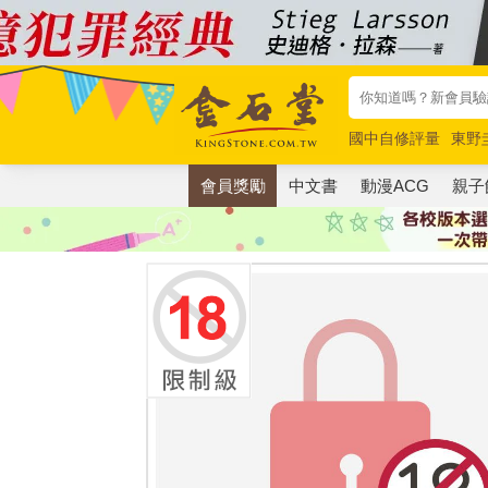
國中自修評量
東野
唯紅花綻放
奧德賽
會員獎勵
中文書
動漫ACG
親子