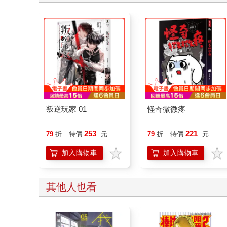
叛逆玩家 01
怪奇微微疼
253
221
79
折
特價
元
79
折
特價
元
加入購物車
加入購物車
其他人也看