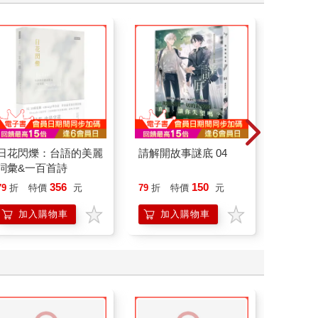
日花閃爍：台語的美麗
請解開故事謎底 04
底層邏
詞彙&一百首詩
界的底
356
150
79
折
特價
元
79
折
特價
元
79
折
加入購物車
加入購物車
加