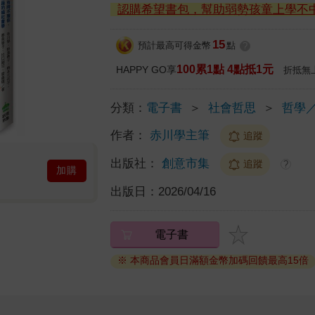
認購希望書包，幫助弱勢孩童上學不
15
預計最高可得金幣
點
?
100累1點 4點抵1元
HAPPY GO享
折抵無
分類：
電子書
＞
社會哲思
＞
哲學
作者：
赤川學主筆
追蹤
出版社：
創意市集
追蹤
?
加購
出版日：
2026/04/16
電子書
※ 本商品會員日滿額金幣加碼回饋最高15倍