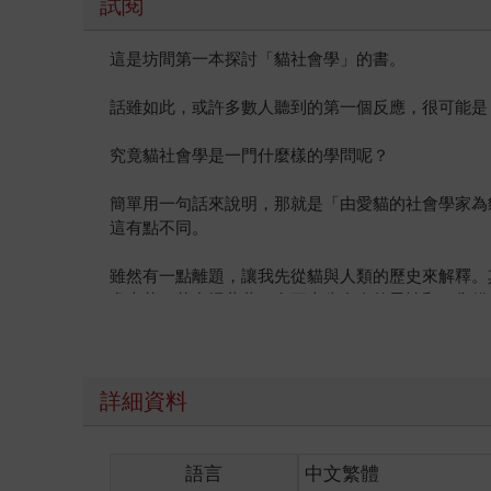
試閱
這是坊間第一本探討「貓社會學」的書。
話雖如此，或許多數人聽到的第一個反應，很可能是
究竟貓社會學是一門什麼樣的學問呢？
簡單用一句話來說明，那就是「由愛貓的社會學家為
這有點不同。
雖然有一點離題，讓我先從貓與人類的歷史來解釋。
處古墓，墓中埋葬著一名三十歲左右的男性和一隻貓
有人可能因而認為：「原來從那時候開始，人類就已
大麥。等重要主食，但卻遭到老鼠大肆啃食破壞收穫
於實用價值。
詳細資料
然而，現在的日本，以捕鼠為目的而養貓的人，就算
近年的事。在這樣的背景下，日本在二○一七年貓的
語言
中文繁體