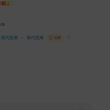
中斷！
上限
／當代思潮
＞
當代思潮
追蹤
?