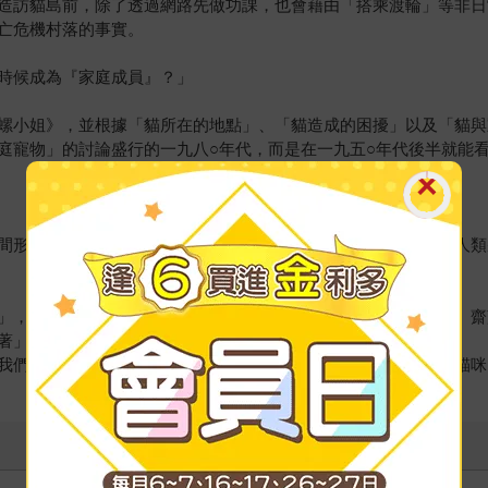
造訪貓島前，除了透過網路先做功課，也會藉由「搭乘渡輪」等非日
亡危機村落的事實。
時候成為『家庭成員』？」
螺小姐》，並根據「貓所在的地點」、「貓造成的困擾」以及「貓與
庭寵物」的討論盛行的一九八○年代，而是在一九五○年代後半就能
間形成的「互動秩序」。其中提到與貓的溝通不需要言語，只要人類
，則是邀請長期關注繭居族的精神科醫師——齋藤環進行對談。齋藤醫
著」就有價值的貓，或許能成為社會的一股重要力量。
我們人類「純粹關係」——一種擺脫角色與利害關係束縛——的貓咪