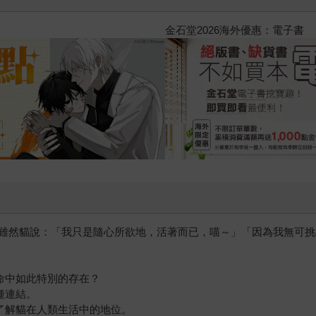
2026金石堂暑假漫博〈你好，我
雖然貓說：「我只是隨心所欲地，活著而已，喵～」「因為我無可挑剔
命中如此特別的存在？
種連結。
了解貓在人類生活中的地位。