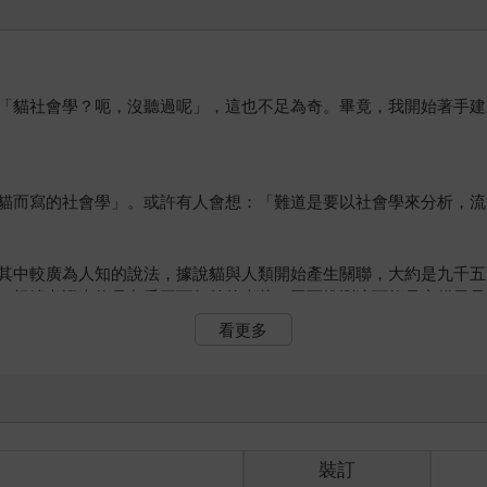
「貓社會學？呃，沒聽過呢」，這也不足為奇。畢竟，我開始著手建
貓而寫的社會學」。或許有人會想：「難道是要以社會學來分析，流
其中較廣為人知的說法，據說貓與人類開始產生關聯，大約是九千五
，根據考證大約是九千五百年前的古墓，因而推測這可能是家貓最早
看更多
經開始疼愛貓咪了啊。」但這恐怕與事實不符。舉例來說，大約西元
的穀物。而天生有獵捕老鼠等小動物習性的貓，因為能消滅鼠患而受
有也只占極少數。如今，大多數人認為貓狗等寵物是「家庭成員」。
飼養數量首次超過狗，從那時起，「貓熱潮」開始在各地引起話題。
裝訂