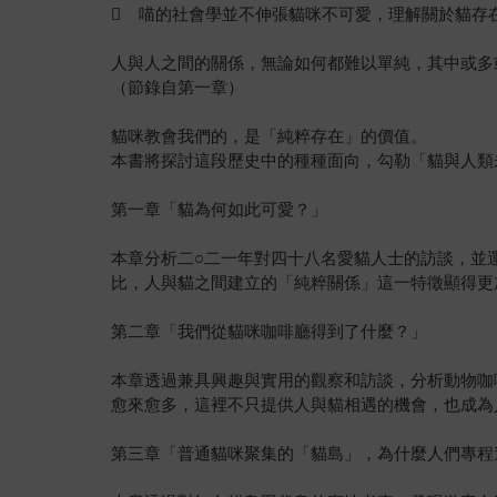
 喵的社會學並不伸張貓咪不可愛，理解關於貓存
人與人之間的關係，無論如何都難以單純，其中或多
（節錄自第一章）
貓咪教會我們的，是「純粹存在」的價值。
本書將探討這段歷史中的種種面向，勾勒「貓與人類
第一章「貓為何如此可愛？」
本章分析二○二一年對四十八名愛貓人士的訪談，並
比，人與貓之間建立的「純粹關係」這一特徵顯得更
第二章「我們從貓咪咖啡廳得到了什麼？」
本章透過兼具興趣與實用的觀察和訪談，分析動物咖
愈來愈多，這裡不只提供人與貓相遇的機會，也成為
第三章「普通貓咪聚集的「貓島」，為什麼人們專程