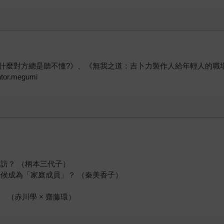
什麼對方總是聽不懂?》、《無我之道：吉卜力製作人給年輕人的職
or.megumi
）
）
造訪？ （柄本三代子）
候成為「家庭成員」？ （秦美香子）
（赤川學 × 齋藤環）