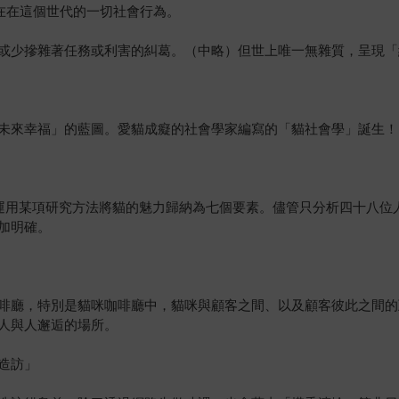
在在這個世代的一切社會行為。
或少摻雜著任務或利害的糾葛。（中略）但世上唯一無雜質，呈現「
未來幸福」的藍圖。愛貓成癡的社會學家編寫的「貓社會學」誕生！
運用某項研究方法將貓的魅力歸納為七個要素。儘管只分析四十八位人
加明確。
啡廳，特別是貓咪咖啡廳中，貓咪與顧客之間、以及顧客彼此之間的
人與人邂逅的場所。
造訪」