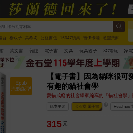
圭吾
楊双子
高希均
公益書包
16647續集
吉伊卡哇
通靈藥師
路邊攤新作
馬斯克
玩具總動員5
超慢跑
館
英文書
雜誌
電子書
文具
玩具親子
3C電玩
家
【電子書】因為貓咪很可
Epub
有趣的貓社會學
流動版型
愛貓成癡的社會學家編寫的「貓社會學」
?
紙本平裝
金石堂 電子書
Readmoo
315
元