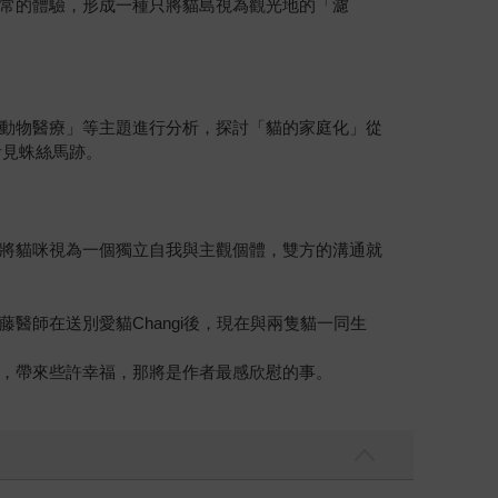
常的體驗，形成一種只將貓島視為觀光地的「濾
動物醫療」等主題進行分析，探討「貓的家庭化」從
看見蛛絲馬跡。
將貓咪視為一個獨立自我與主觀個體，雙方的溝通就
師在送別愛貓Changi後，現在與兩隻貓一同生
，帶來些許幸福，那將是作者最感欣慰的事。