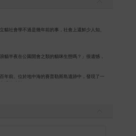
立貓社會學不過是幾年前的事，社會上還鮮少人知。
浪貓半夜在公園開會之類的貓咪生態嗎？」很遺憾，
百年前。位於地中海的賽普勒斯島遺跡中，發現了一
出現的時期。
前四千年的埃及，農業已相當興盛，人們種植小麥和
到重視。嚴格來說，當時人類之所以飼養貓，純粹基
而人們開始將寵物視為「家人」並細心照料，也僅是