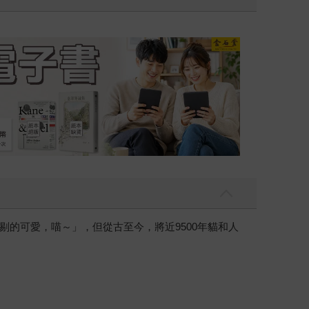
吃一點〉第二波
金石堂2026海
的可愛，喵～」，但從古至今，將近9500年貓和人