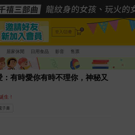
0
登入/註冊
電
居家休閒
日用食品
影音
售票
愛：有時愛你有時不理你，神秘又
誕生！
 電子書