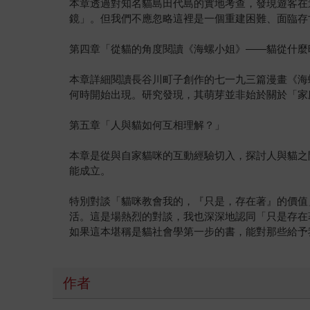
本章透過對知名貓島田代島的實地考查，發現遊客在
鏡」。但我們不應忽略這裡是一個重建困難、面臨存
第四章「從貓的角度閱讀《海螺小姐》——貓從什麼
本章詳細閱讀長谷川町子創作的七一九三篇漫畫《海
何時開始出現。研究發現，其萌芽並非始於關於「家
第五章「人與貓如何互相理解？」
本章是從與自家貓咪的互動經驗切入，探討人與貓之
能成立。
特別對談「貓咪教會我的，『只是，存在著』的價值」
活。這是場熱烈的對談，我也深深地認同「只是存在
如果這本堪稱是貓社會學第一步的書，能對那些給予
作者