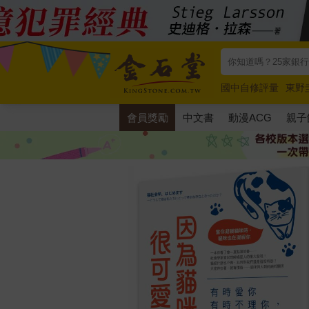
國中自修評量
東野
唯紅花綻放
奧德賽
會員獎勵
中文書
動漫ACG
親子