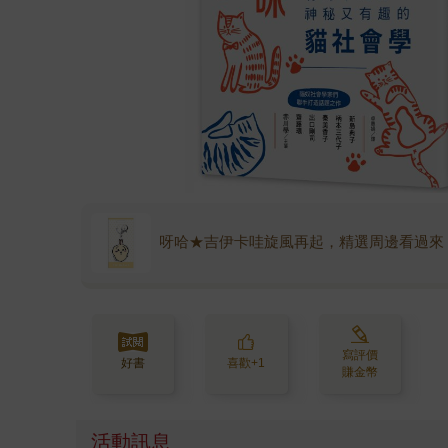
呀哈★吉伊卡哇旋風再起，精選周邊看過來
寫評價
好書
喜歡+1
賺金幣
活動訊息