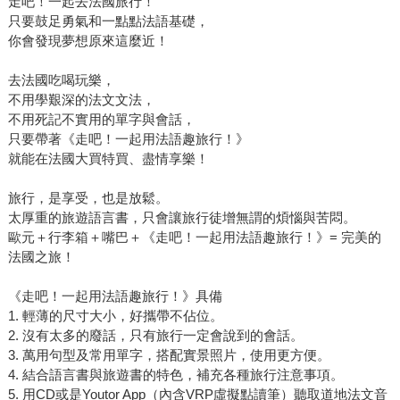
走吧！一起去法國旅行！
只要鼓足勇氣和一點點法語基礎，
你會發現夢想原來這麼近！
去法國吃喝玩樂，
不用學艱深的法文文法，
不用死記不實用的單字與會話，
只要帶著《走吧！一起用法語趣旅行！》
就能在法國大買特買、盡情享樂！
旅行，是享受，也是放鬆。
太厚重的旅遊語言書，只會讓旅行徒增無謂的煩惱與苦悶。
歐元＋行李箱＋嘴巴＋《走吧！一起用法語趣旅行！》= 完美的
法國之旅！
《走吧！一起用法語趣旅行！》具備
1. 輕薄的尺寸大小，好攜帶不佔位。
2. 沒有太多的廢話，只有旅行一定會說到的會話。
3. 萬用句型及常用單字，搭配實景照片，使用更方便。
4. 結合語言書與旅遊書的特色，補充各種旅行注意事項。
5. 用CD或是Youtor App（內含VRP虛擬點讀筆）聽取道地法文音