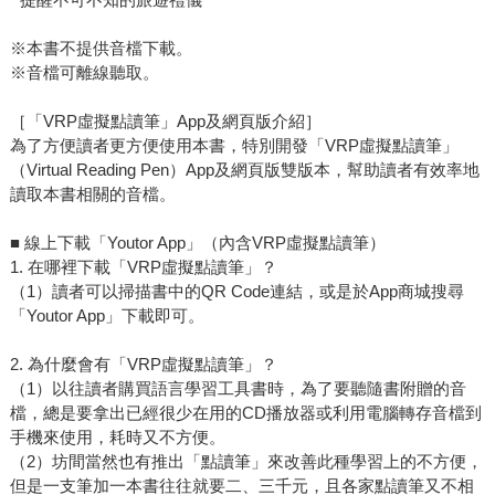
※本書不提供音檔下載。
※音檔可離線聽取。
［「VRP虛擬點讀筆」App及網頁版介紹］
為了方便讀者更方便使用本書，特別開發「VRP虛擬點讀筆」
（Virtual Reading Pen）App及網頁版雙版本，幫助讀者有效率地
讀取本書相關的音檔。
■ 線上下載「Youtor App」（內含VRP虛擬點讀筆）
1. 在哪裡下載「VRP虛擬點讀筆」？
（1）讀者可以掃描書中的QR Code連結，或是於App商城搜尋
「Youtor App」下載即可。
2. 為什麼會有「VRP虛擬點讀筆」？
（1）以往讀者購買語言學習工具書時，為了要聽隨書附贈的音
檔，總是要拿出已經很少在用的CD播放器或利用電腦轉存音檔到
手機來使用，耗時又不方便。
（2）坊間當然也有推出「點讀筆」來改善此種學習上的不方便，
但是一支筆加一本書往往就要二、三千元，且各家點讀筆又不相