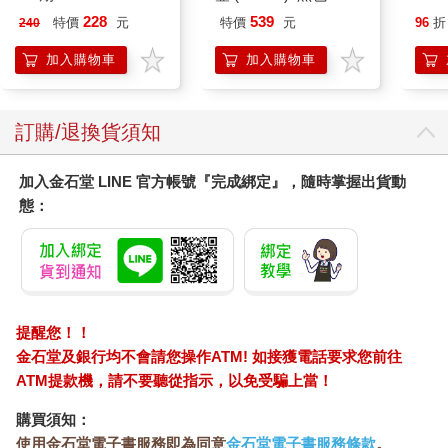
IMUTB01BK
228
539
特價
元
特價
元
96
折
240
加入購物車
加入購物車
訂購/退換貨須知
加入金石堂 LINE 官方帳號『完成綁定』，隨時掌握出貨動
態：
提醒您！！
金石堂及銀行均不會請您操作ATM! 如接獲電話要求您前往
ATM提款機，請不要聽從指示，以免受騙上當！
購買須知：
使用金石堂電子書服務即為同意
金石堂電子書服務條款
。