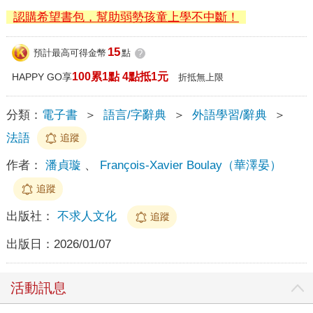
認購希望書包，幫助弱勢孩童上學不中斷！
15
預計最高可得金幣
點
?
100累1點 4點抵1元
HAPPY GO享
折抵無上限
分類：
電子書
＞
語言/字辭典
＞
外語學習/辭典
＞
法語
追蹤
作者：
潘貞璇
、
François-Xavier Boulay（華澤晏）
追蹤
出版社：
不求人文化
追蹤
出版日：
2026/01/07
活動訊息