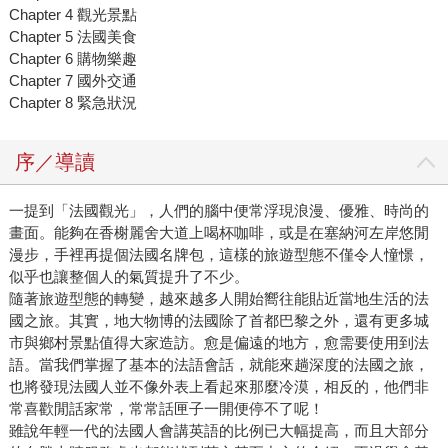
Chapter 4 觀光景點
Chapter 5 法國美食
Chapter 6 購物樂趣
Chapter 7 國外交通
Chapter 8 緊急狀況
序／導讀
一提到「法國觀光」，人們的腦中便常浮現浪漫、優雅、時尚的
畫面。能夠在香榭麗舍大道上喝杯咖啡，或是在塞納河左岸悠閒
漫步，手裡再提個法國名牌包，這樣的旅遊型態不僅令人憧憬，
似乎也讓整個人的氣質提升了不少。
隨著旅遊型態的轉變，越來越多人開始嚮往能貼近當地生活的法
國之旅。其實，地大物博的法國除了首都巴黎之外，還有更多城
市與鄉村景點值得大家造訪。愈是偏遠的地方，愈需要使用到法
語。當我們掌握了基本的法語會話，就能來趟深度的法國之旅，
也將發現法國人並不像外表上看起來那麼冷漠，相反的，他們非
常喜歡閒話家常，常常話匣子一開便停不了呢！
雖說年輕一代的法國人會講英語的比例已大幅提高，而且大部分