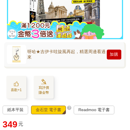
呀哈★吉伊卡哇旋風再起，精選周邊看過
加購
來
寫評價
喜歡+1
賺金幣
?
紙本平裝
金石堂 電子書
Readmoo 電子書
349
元