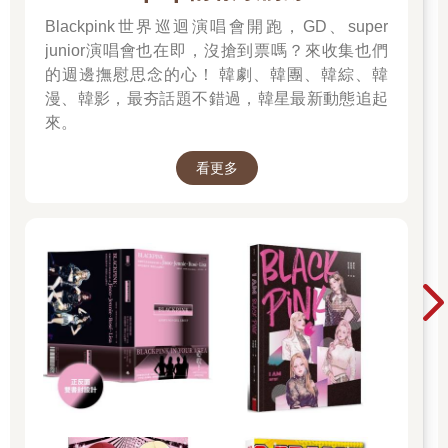
Blackpink世界巡迴演唱會開跑，GD、super
junior演唱會也在即，沒搶到票嗎？來收集也們
的週邊撫慰思念的心！ 韓劇、韓團、韓綜、韓
漫、韓影，最夯話題不錯過，韓星最新動態追起
來。
看更多