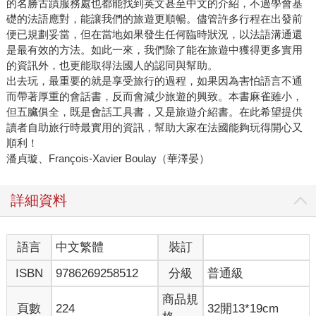
的名勝古蹟服務處也都能找到英文甚至中文的介紹，不過學會基
礎的法語應對，能讓我們的旅遊更順暢。儘管許多行程在出發前
便已規劃妥當，但在當地如果發生任何臨時狀況，以法語溝通還
是最有效的方法。如此一來，我們除了能在旅遊中獲得更多實用
的資訊外，也更能取得法國人的認同與幫助。
出去玩，最重要的就是享受旅行的過程，如果因為害怕語言不通
而帶著厚重的會話書，反而會減少旅遊的興致。本書麻雀雖小，
但五臟俱全，既是會話工具書，又是旅遊介紹書。在此希望提供
讀者自助旅行時最實用的資訊，幫助大家在法國能夠玩得開心又
順利！
潘貞璇、François-Xavier Boulay（華澤晏）
詳細資料
語言
中文繁體
裝訂
ISBN
9786269258512
分級
普通級
商品規
頁數
224
32開13*19cm