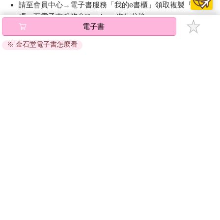
請至會員中心→電子書服務「我的e書櫃」領取複製『兌換
碼』至電子書服務商Readmoo進行兌換。
電子書
退換貨須知：
※ 金石堂電子書怎麼看
因版權保護，您在金石堂所購買的電子書僅能以金石堂專屬
的閱讀軟體開啟閱讀，無法以其他閱讀器或直接下載檔案。
依據「消費者保護法」第19條及行政院消費者保護處公告之
「通訊交易解除權合理例外情事適用準則」，非以有形媒介
提供之數位內容或一經提供即為完成之線上服務，經消費者
事先同意始提供。（如：電子書、電子雜誌、下載版軟體、
虛擬商品…等），
不受「網購服務需提供七日鑑賞期」的限
制
。為維護您的權益，建議您先使用「試閱」功能後再付款
購買。