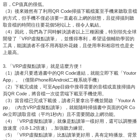
容，CP值真的很低。
（3）後來雖然有了利用QR Code掃描下載檔案至手機來聽取音檔
的方式，但手機不僅必須要一直處在上網的狀態，且從掃描到聽
取音檔的時間往往要花個5秒以上，很令人氣結。
（4）因此，我們為了同時解決讀者以上三種困擾，特別領先全球
開發了「VRP虛擬點讀筆」，並獲得專利，希望這個輔助學習的
工具，能讓讀者不僅不用再額外花錢，且使用率和相容性也是史
上最高。
3. 「VRP虛擬點讀筆」就是這麼方便！
（1）讀者只要透過書中的QR Code連結，就能立即下載「Youtor
App」。（僅限iPhone和Android二種系統手機）
（2）下載完成後，可至App目錄中搜尋需要的音檔或直接掃描內
頁QR Code，將音檔一次從雲端下載至手機使用。
（3）當音檔已完成下載後，讀者只要拿出手機並開啟「Youtor A
pp」（內含VRP虛擬點讀筆），就能隨時掃描書中頁面的QR Co
de立即讀取音檔（平均1秒內）且不需要開啟上網功能。
（4）「VRP虛擬點讀筆」就像是點讀筆一樣好用，還可以調整播
放速度（0.8-1.2倍速），加強聽力練習。
（5）「VRP虛擬點讀筆」比點讀筆更好用，具有定時播放、背景