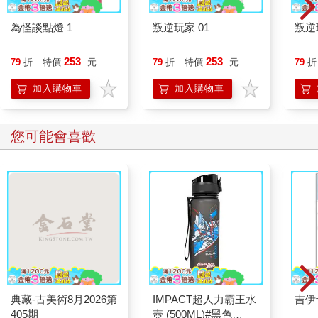
為怪談點燈 1
叛逆玩家 01
叛逆
253
253
79
折
特價
元
79
折
特價
元
79
折
加入購物車
加入購物車
您可能會喜歡
典藏-古美術8月2026第
IMPACT超人力霸王水
吉伊
405期
壺 (500ML)#黑色