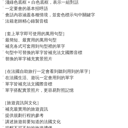
˙ 淺綠色底框 + 白色底框，表示一組對話
˙ 一定要會的基本招呼語
˙ 會話內容涵蓋各種情境，並套色標示句中關鍵字
˙ 法籍老師精心錄製音檔
［套上單字即可使用的萬用句型］
˙ 最簡短、最實用的萬用句型
˙ 補充各式可套用到句型裡的單字
˙ 句型中可替換的單字皆補充法文國際音標
˙ 替換的單字補充實景照片
［在法國自助旅行一定會看到聽到用到的單字］
˙ 在法國生活、遊玩一定會用到的單字
˙ 單字皆補充法文國際音標
˙ 單字搭配實景照片，更容易對照記憶
［旅遊資訊與文化］
˙ 補充最實用的旅遊資訊
˙ 提供規劃行程的參考
˙ 講述旅遊前要知道的法國文化
˙ 提醒不可不知的旅遊禮儀