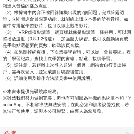
籍進入音檔的播放頁面。
（2）根據書中內容正確回答隨機出現的2個問題，完成答題認
證，立即開通會員限定功能，就能線上讀取本書的所有音檔。如
書中有搭配學習影片，也可以線上觀看影片。
（3）「VRP虛擬點讀筆」網頁版就像是點讀筆一樣好用，可以調
整播放速度（0.8-1.2倍速），加強聽力練習。也可以自動換頁或
是手動點選想要的頁數，聆聽該頁音檔。
（4）如果關掉網頁後，下次想要學習時，可以從「會員專區」裡
的「學習紀錄」查找上次學習的書籍，點選、接續學習。
（5）請注意，若距離上次登入超過一個月，網站會自行登出帳
戶，需再次登入，並完成題目驗證後使用。
（6）詳細使用及操作方法請見書中使用說明。
※本書未提供光碟燒錄服務。
※雖然我們努力做到完美，但也有可能因為手機的系統版本和「Y
outor App」不相容導致無法安裝，在此必須和讀者說聲抱歉，若
無法正常使用，請與本公司聯繫，由專人為您服務。
作者