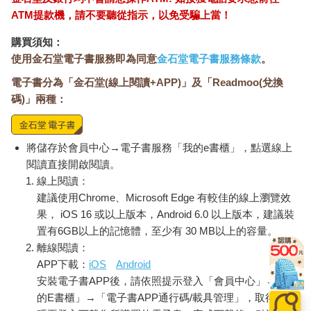
兩兄弟即刻回過神來，手錶傳來了訊息。
ATM提款機，請不要聽從指示，以免受騙上當！
購買須知：
2 上車嘍！
使用金石堂電子書服務即為同意
金石堂電子書服務條款
。
電子書分為「金石堂(線上閱讀+APP)」及「Readmoo(兌換
幻雲號實習任務
碼)」兩種：
任務地點：赤糖星球
乘車月臺：秀美雜貨店
乘車時間：今日下午四點
將儲存於會員中心→電子書服務「我的e書櫃」，點選線上
志典自己先興奮的看了一遍訊息，接著禁不住叮咚在一旁跳啊跳
閱讀直接開啟閱讀。
的吵著，便讀出訊息內容──不知道為什麼，似乎只有志典可以清
線上閱讀：
楚看見浮在半空中的訊息文字。
建議使用Chrome、Microsoft Edge 有較佳的線上瀏覽效
「乘車時間……晚上九點。」
果， iOS 16 或以上版本，Android 6.0 以上版本，建議裝
「九點？雜貨店還開著嗎？」
置有6GB以上的記憶體，至少有 30 MB以上的容量。
「當然關了啊！不然幻雲號要怎麼來接我？」
離線閱讀：
「不是，不是，是『我們』！你不帶你可愛的弟弟一起去嗎？」
APP下載：
iOS
Android
「你？就算真的很可愛，但可愛能保護自己嗎？還記得是誰差點
安裝電子書APP後，請依照提示登入「會員中心」→「我
被勾魂嗎？是誰差點淹死在海水裡？」
的E書櫃」→「電子書APP通行碼/載具管理」，取得通行
「別光說我呵！你自己不也差點淹死？我還幫你找到方法進入六