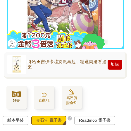
呀哈★吉伊卡哇旋風再起，精選周邊看過
加購
來
寫評價
好書
喜歡+1
賺金幣
?
紙本平裝
金石堂 電子書
Readmoo 電子書