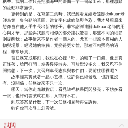
糖香。我的工作只是把腦海中的畫面一字一句敲出來，那種思緒
的流動非常痛快。
更特別的是，在寫第二集時，我已經看見繪者達關dotkuan老
師為第一集勾勒的草圖。當文字化成線條與色彩，我才發現原來
想像會在他人手中長出新的樣子。非常謝謝達關dotkuan老師的用
心與才華。那些與我腦海相似的部分讓我驚喜，那些不同的細節
則提醒我：故事從來不是作者一個人的。尤其一些原本模糊的人
物與場景，經過她的筆觸，竟變得更立體。那種互相照亮的過
程，非常珍貴。
當任務完成那刻，我也在心裡「呼」的鬆了一口氣。像是真
正降落，艙門打開，糖香慢慢散去。可放鬆沒多久，我又忍不住
開始想：下一次，實習列車長志典與夥伴們，要前往哪裡呢？
故事裡其實藏著一點小玄機，也許你已經發現，也許還沒
有。沒關係，任務從來不只一次。
哪天，當你走進雜貨店，看見罐裡糖果閃閃發亮，不妨多看
一眼，也許幻雲號就在那，又或許不在。
到底答案是什麼，下一次任務相見時再告訴你。
歡迎你再次登上幻雲號。
試閱