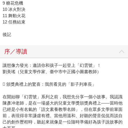
9 糖花危機
10 冰火對決
11 舞動火花
12 任務結束
後記
序／導讀
讓想像力發光：邀請你和孩子一起登上「幻雲號」！
劉美瑤（兒童文學作家、臺中市中正國小圖書教師）
 頒獎典禮上的驚喜：我所看見的「影子列車長」
在開始聊「幻雲號」系列之前，我想先分享一個小故事。我認識
陳彥冲老師，是在一場盛大的兒童文學獎頒獎典禮上——當時他
已經是小有名氣的「語文素養教學名師」，但在眾多文學前輩面
前，表現得非常謙虛有禮。當他用溫和、好聽的聲音侃侃而談自
己的創作歷程時，聽起來就像是一位隨時準備好為孩子說故事的