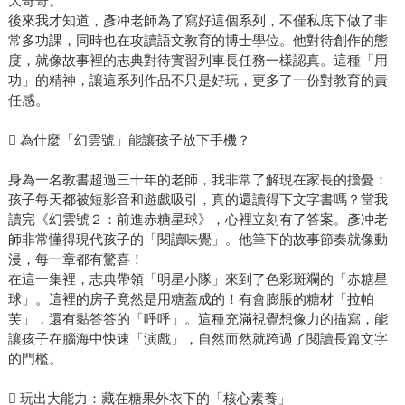
大哥哥。
後來我才知道，彥冲老師為了寫好這個系列，不僅私底下做了非
常多功課，同時也在攻讀語文教育的博士學位。他對待創作的態
度，就像故事裡的志典對待實習列車長任務一樣認真。這種「用
功」的精神，讓這系列作品不只是好玩，更多了一份對教育的責
任感。
 為什麼「幻雲號」能讓孩子放下手機？
身為一名教書超過三十年的老師，我非常了解現在家長的擔憂：
孩子每天都被短影音和遊戲吸引，真的還讀得下文字書嗎？當我
讀完《幻雲號２：前進赤糖星球》，心裡立刻有了答案。彥冲老
師非常懂得現代孩子的「閱讀味覺」。他筆下的故事節奏就像動
漫，每一章都有驚喜！
在這一集裡，志典帶領「明星小隊」來到了色彩斑斕的「赤糖星
球」。這裡的房子竟然是用糖蓋成的！有會膨脹的糖材「拉帕
芙」，還有黏答答的「呼呼」。這種充滿視覺想像力的描寫，能
讓孩子在腦海中快速「演戲」，自然而然就跨過了閱讀長篇文字
的門檻。
 玩出大能力：藏在糖果外衣下的「核心素養」