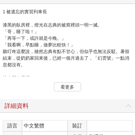
1 被遺忘的實習列車長
漆黑的臥房裡，燈光在志典的被窩裡頭一明一滅。
「哥，睡了啦！」
「再等一下，或許就是今晚。」
「我看啊，早點睡，做夢比較快！」
聽叮咚這麼說，雖然志典有點不甘心，但似乎也無法反駁。暑假
結束，從奶奶家回來後，已經一個月過去了，「幻雲號」一點消
息都沒有。
讓光照進雲裡。
看更多
離開幻雲號前，芭希列車長的那句話清晰得彷彿還在耳邊。但志
典一直想不透，自己已經試了許多種方法，為什麼手上這只錶依
然沒有任何動靜，更別說要聯絡上芭希。
詳細資料
「哼，爛手錶！還說有急事可以聯絡，根本不管用。」
志典沒好氣的嘟噥幾句，關掉手電筒並隨手丟在一旁，卻小心翼
翼的脫下左手腕上的手錶，放在床頭櫃上。
語言
中文繁體
裝訂
自從得到這只實習列車長專用的手錶，志典像是入手絕世珍寶，