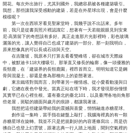
開花。每次外出旅行，尤其到國外，我總容易被各種建築吸引。
我想，那些讓我深受感動的建築，若是在外星球出現，會是什麼
模樣呢？
第一次在西班牙看見聖家堂時，我幾乎說不出話來。多年
前，我只是從書頁照片裡認識它，想著有一天若能親眼見到安東
尼‧高第留下的奇想該有多好。真正走進那片光影裡時，彩色玻璃
灑落的光，讓人覺得自己也成了建築的一部分。那一刻我明白，
原來想像真的可以長成石頭與天空。
在吉隆坡，我原本只打算去看看雙峰塔，卻在城市天際線
中，被默迪卡118大樓吸引。那筆直又修長的輪廓，像一頭優雅的
長頸鹿，在「建築界的長頸鹿園」裡昂首而立。明明知道它是鋼
骨與混凝土，卻還是會為那種向上的姿態著迷。
東京鐵塔對我而言，則帶著另一種情感。從小愛看動漫與日
劇，它總在夜色中發光。當真正站在塔下時，我才發現那份憧憬
其實早已在心裡生根。還有臺北的臺北101，以及臺灣各地街角那
些老屋，斑駁的牆面與歲月的痕跡，都讓我著迷。
我想把這些建築帶給我的震撼與喜愛，悄悄融進赤糖星球。
創作這一集時，當手指在鍵盤上敲打，我腦海裡真的有一顆
赤糖星球在旋轉。我並不只是把規劃好的內容逐條寫出，而是彷
彿自己也登上幻雲號，跟著志典一行人踏上地面，聞到空氣裡的