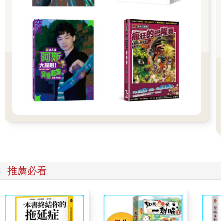
「沒有。而且最近也沒有機會再南下去看奶奶。」志典愈說愈沮
喪，腰也愈彎愈低。
「唉，會不會他們早就忘了你是實習列車長？」
「陳、欣、尚！」沐沐瞪著阿尚，用尖銳的聲音喊道。
「唉唷，怎樣了啦！」阿尚舉起雙手，作勢擋住沐沐的目光。
「你真的很白目吔！志典已經這麼失望了，你還在旁邊火上加
油！」
「沐沐，沒關係啦！我沒事。或許……」志典趕緊充當和事佬。
「對不起嘛！志典，為了讓你開心點，今天放學後到雜貨店，我
請客！到時校門口見！」說完，阿尚轉往另一頭的走廊，大手一
揮，走向自己的教室。
上課時，志典的心依然定不下來，滿腦子都是手錶的事。為了不
引起他人注意，出門上學前，他早已把手錶取下來放在筆袋裡。
只是……幻雲號到底什麼時候會傳來通知？他很擔心自己錯過接
收訊息的時機，因此時不時就打開筆袋確認。
推薦必看
錶面上的閃電與雲，依舊安靜。
「我是不是已經被遺忘了？」
「哥！這裡。」放學時，叮咚早已等在校門旁，一看到志典就大
喊。