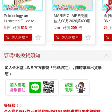
「嗯。」
「該不會從這只手錶也可以看進車廂裡？」
Pokecology an
MARIE CLAIRE美麗
希臘
「嗯。咦？等一下，手錶給我！」
Illustrated Guide to
佳人08月2026第400期
36
志典忽然想起──上次他和弟弟之所以能發現神祕的六號車廂，正
Pokemon Ecology
是因為「讓光照進雲裡」呀！
513
209
9
折
特價
元
特價
元
79
折
220
(Pokemon Pikachu
志典用大拇指搔了搔鼻子，露出微笑，挺直身子。然後他拉起叮
Press)
加入購物車
加入購物車
咚的手，轉身往一旁沒人的角落跑去，一邊跑，一邊開心的大
喊：「我知道了！」
志典站在烈日下，圈起右手掌，將掌圈對上手錶的淡紫色錶框。
正當他想跟上次一樣，低頭將眼睛湊上去時，被手掌圈著的錶面
訂購/退換貨須知
忽的亮了起來；掌圈彷彿吸收了頭頂上的陽光，在裡頭暈開一道
紫光。
加入金石堂 LINE 官方帳號『完成綁定』，隨時掌握出貨動
紫光慢慢溢出志典的右手，叮咚睜大了眼盯著看。只見紫光漸漸
態：
凝聚，一眨眼，就化成一道光束往天空射去。
志典大吃一驚，兩手跟著晃了一下。
紫光束射進一朵雲裡。
那朵雲像一口吞掉紫光似的，從志典掌中射向天空的紫光瞬間全
部消失了。
正午的熱浪再度襲來。
提醒您！！
「嗶嗶！嗶嗶！」
金石堂及銀行均不會請您操作ATM! 如接獲電話要求您前往