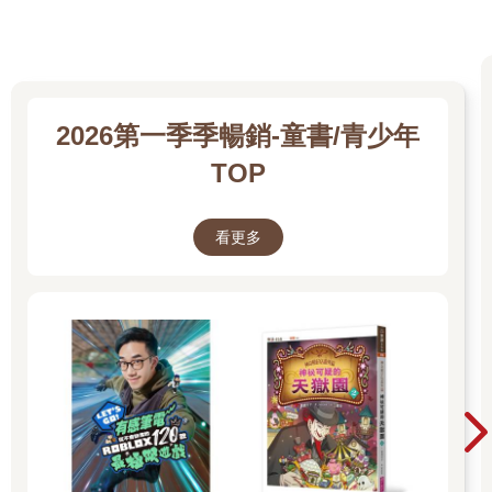
「阿尚，你真是大嘴巴。」走在他們身旁的女孩告誡著說：「志
典不是說過，手錶的事情只讓我們知道，要我倆替他保密嗎？」
「沐沐姊姊最守信用了，不像阿尚，不可靠！」叮咚跟在一旁插
話。
「是阿尚『哥哥』！你這馬屁精。」阿尚一邊說，一邊搖了幾下
屁股。
2026第一季季暢銷-童書/青少年
「你幼稚鬼！」叮咚不甘示弱。
TOP
「這裡就你最幼稚吧？」
「一大早的，你們兩個幼稚鬼都別吵了。」志典拍了拍兩人的
背。
看更多
沐沐看到這一幕，忍不住掩著嘴笑。她和志典是鄰居，從小就玩
在一塊，夏天時還會一起在志典家後院的小泳池打水仗。叮咚最
喜歡跟在沐沐身旁，她有種冷靜、穩重的氣質，讓他莫名著迷。
這個早上，「明星小隊」全數到齊，加上叮咚，一路上有說有笑
的進了學校。
「所以你還在想辦法讓光照進雲裡嗎？」阿尚又問。
「對啊，昨晚用手電筒照了一夜，也不知道怎樣才算『照進』雲
裡。」志典無奈的聳聳肩說。
「手錶都沒有傳任何訊息給你？對了，它會說話嗎？」
「不知道。那天之後我就沒再看過幻雲號，沒機會問。」
「從你奶奶家回來時，沒有再搭幻雲號嗎？」沐沐也好奇的問。