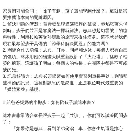
家長們可能會問：「除了有趣，孩子還能學到什麼？」這就是我
要推薦這本書的關鍵原因。
1. 解決問題的智慧：當赤糖星球遭遇嘿厚的破壞，赤焰塔著火傾
斜時，孩子們並不是靠魔法一揮就解決。志典想起幻雲號上的糖
料特性，利用拉帕芙受熱膨脹的原理來撐住塔身。這不就是我們
現在最希望孩子具備的「跨學科解決問題」的能力嗎？
2. 團隊合作與勇氣：志典、叮咚、阿尚和沐沐，每個人都有自己
的強項。沐沐用她的繪畫天賦重新設計了「火炬塔」，拯救了枯
萎的糖花。這讓孩子明白：每個人的特長，在團隊中都是不可或
缺的光。
3. 訊息解讀力：志典必須學習如何使用實習列車長手錶，判讀那
些神祕的訊息。這種對訊息的敏銳度，正是數位時代最重要的
「媒體素養」基礎。
 給爸爸媽媽的小撇步：如何陪孩子讀這本書？
這本書非常適合家長跟孩子一起「共讀」。你們可以試著問問孩
子：
「如果你是志典，看到弟弟偷溜上車，你會生氣還是擔心