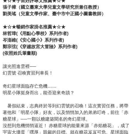
★☆★宇宙好評專文推薦★☆★
張子樟（國立臺東大學兒童文學研究所兼任教授）
劉美瑤（兒童文學作家、臺中市中正國小圖書教師）
★☆★暢銷作家掛名推薦★☆★
林哲璋(《用點心學校》系列作者)
岑澎維(《安心國小》系列作者)
鄭宗弦(《穿越故宮大冒險》系列作者)
(依照姓氏筆畫順)
讓光照進雲裡──
幻雲號 召喚實習列車長！
奇幻星球面臨存亡危機……
明星小隊挺身而出，能否迎來奇蹟？
暑假結束，志典終於等到幻雲號的召喚！這次實習任務，將帶
著他和「明星小隊」好友，以及悄悄加入的弟弟叮咚，前往「赤
糖星球」──一顆以糖建築聞名的奇幻星球。
沒想到危機悄悄逼近！ 赤糖星球的能量來源「赤焰糖花」，成了
宇宙大壞蛋「嘿厚」覬覦的目標。就在糖花岌岌可危、星球面臨