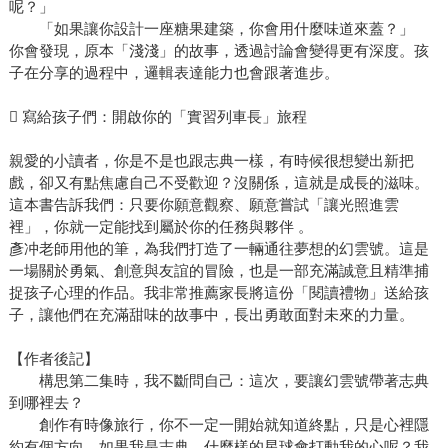
呢？」
「如果讓你設計一座糖果建築，你會用什麼味道來蓋？」
你會發現，原本「淺淺」的故事，透過討論會變得更有深度。孩
子在分享的過程中，邏輯表達能力也會跟著進步。
 寫給孩子們：開啟你的「實習列車長」旅程
親愛的小讀者，你是不是也跟志典一樣，有時候很想變出新把
戲，卻又有點焦慮自己不受歡迎？沒關係，這就是成長的滋味。
這本書告訴我們：只要你願意觀察、願意嘗試「讓光照進雲
裡」，你就一定能找到屬於你的任務與夥伴 。
彥冲老師用他的筆，為我們打造了一輛通往夢想的幻雲號。這是
一場關於勇氣、創意與友誼的冒險，也是一部充滿誠意且精準捕
捉孩子心理的作品。我非常推薦家長將這份「閱讀禮物」送給孩
子，讓他們在充滿甜味的故事中，長出勇敢面對未來的力量。
【作者後記】
構思第二集時，我不斷問自己：這次，要讓幻雲號帶著志典
到哪裡去？
創作有時像旅行，你不一定一開始就知道終點，只是心裡隱
約有個方向。如果我是志典，什麼樣的星球會打動我的心呢？我