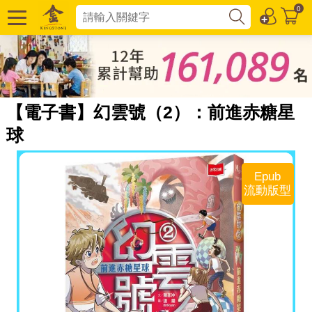
0
【電子書】幻雲號（2）：前進赤糖星
球
Epub
流動版型