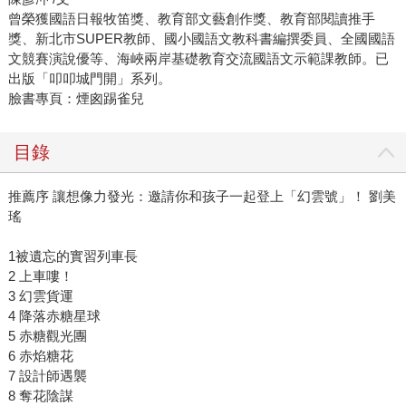
曾榮獲國語日報牧笛獎、教育部文藝創作獎、教育部閱讀推手
獎、新北市SUPER教師、國小國語文教科書編撰委員、全國國語
文競賽演說優等、海峽兩岸基礎教育交流國語文示範課教師。已
出版「叩叩城門開」系列。
臉書專頁：煙囪踢雀兒
目錄
推薦序 讓想像力發光：邀請你和孩子一起登上「幻雲號」！ 劉美
瑤
1被遺忘的實習列車長
2 上車嘍！
3 幻雲貨運
4 降落赤糖星球
5 赤糖觀光團
6 赤焰糖花
7 設計師遇襲
8 奪花陰謀