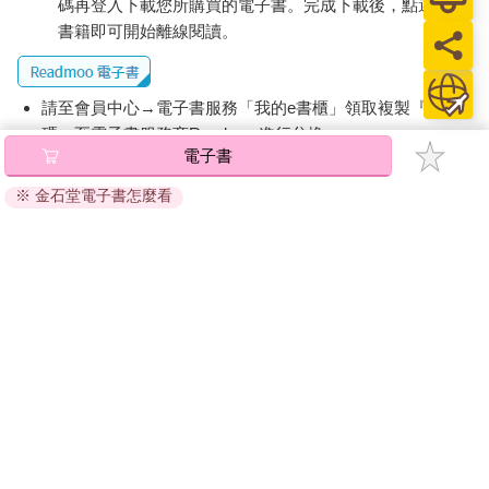
號車廂呢！更何況每次你想不出答案，也是我在一旁幫了大忙。
碼再登入下載您所購買的電子書。完成下載後，點選任一
你看我有多重要！」叮咚一副不可一世的模樣。
書籍即可開始離線閱讀。
「拜託，你不要去啦！」志典故意用哀求的語氣說。
「要啦！葛格──」叮咚拉長了音撒嬌，還用頭蹭著哥哥的胸口。
「好吧，那你可得聽話呵！」
請至會員中心→電子書服務「我的e書櫃」領取複製『兌換
「遵命！實習列車長。」
碼』至電子書服務商Readmoo進行兌換。
「不過第一件事，你現在先回家寫作業，否則搭車時間一到，你
電子書
退換貨須知：
作業還沒做完，肯定走不了，對吧？」
※ 金石堂電子書怎麼看
「也是。那阿尚呢？」
因版權保護，您在金石堂所購買的電子書僅能以金石堂專屬
「我等他就好了，等一下我去他家寫作業。」
的閱讀軟體開啟閱讀，無法以其他閱讀器或直接下載檔案。
「可是……」
依據「消費者保護法」第19條及行政院消費者保護處公告之
「怎麼了？隊員可以不聽命令嗎？」
「通訊交易解除權合理例外情事適用準則」，非以有形媒介
「喔……」叮咚心不甘、情不願，背著重重的書包先回家去了。
提供之數位內容或一經提供即為完成之線上服務，經消費者
叮咚前腳才走，阿尚後腳就現身。
事先同意始提供。（如：電子書、電子雜誌、下載版軟體、
志典立刻把剛剛發生的事跟他說了一遍。
虛擬商品…等），
不受「網購服務需提供七日鑑賞期」的限
「你騙了叮咚？」
制
。為維護您的權益，建議您先使用「試閱」功能後再付款
「嗯。」
購買。
「這樣他太可憐了吧？他一定很期待再次搭上幻雲號。」
「嘿厚可不是簡單的角色！難道你可以眼睜睜看著自己的弟弟遭
遇危險，甚至喪失生命嗎？」志典義正詞嚴的說。
「你說的也對，畢竟他還小。」阿尚的口氣聽起來彷彿大人一