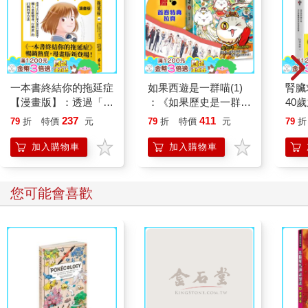
志典一邊走向弟弟，一邊掏著書包，要將筆袋裡的手錶拿出來。
「我們等阿尚一起去雜貨店。」
「他要請客嗎？是嗎？是嗎？」
「請客也是請我，不是請你！」
「請你，就是請我呀！我知道哥哥最好了。」
志典看了叮咚一眼，露出一抹苦笑。
一本書終結你的拖延症
如果西遊是一群喵(1)
腎臟
「你還在煩惱手錶的事嗎？」叮咚說。
【漫畫版】：透過「小
：《如果歷史是一群
40
「對啊，我實在想不到有什麼方式可以聯絡上幻雲號。」
行動」打開大腦的行動
喵》作者最新力作，附
就告
237
411
79
折
特價
元
79
折
特價
元
79
折
看著志典手中的手錶，叮咚開口問：「哥，我可以看一下手錶
開關，懶人也能變身
【首卷特典】拉頁
嗎？拜託、拜託！」
「行動派」的37個科
加入購物車
加入購物車
志典本來絕不讓第二人碰他的珍寶，即使是好朋友也不行；但他
學方法
實在為這只錶煩惱太久，想了想，終於點頭，反正讓叮咚看一下
也沒什麼。
您可能會喜歡
「你要小心，不准摔到地上呵！」
「當然，我知道它有多重要。」叮咚開心的接下哥哥手上的錶。
這天只上半天課，此刻日正當中，炙人的陽光照得志典有點頭
昏，整個人看起來就像警衛室旁凋落的穗花棋盤腳，萎靡不振。
校門口，人愈來愈少，卻遲遲不見阿尚的身影。
「哥，錶面上是幻雲號的標幟，對吧？」
「嗯。」
「錶面的顏色真漂亮，好像六號車廂的紫色椅墊呵！」