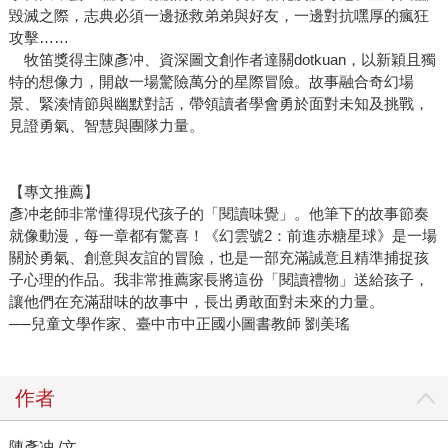
毀滅之際，志典必須一邊拯救弟弟與好友，一邊對抗嘿厚的瘋狂
攻擊……
牧笛獎得主陳彥冲、資深圖文創作者達關dotkuan，以新穎且獨
特的想像力，開啟一場驚險萬分的星際冒險。故事融合奇幻場
景、緊湊情節與幽默對話，帶領讀者學會勇於面對未知及挑戰，
見證勇氣、智慧與團隊力量。
【專文推薦】
彥冲老師非常懂得現代孩子的「閱讀味覺」。他筆下的故事節奏
就像動漫，每一章都有驚喜！《幻雲號2：前進赤糖星球》是一場
關於勇氣、創意與友誼的冒險，也是一部充滿誠意且精準捕捉孩
子心理的作品。我非常推薦家長將這份「閱讀禮物」送給孩子，
讓他們在充滿甜味的故事中，長出勇敢面對未來的力量。
──兒童文學作家、臺中市中正國小圖書教師 劉美瑤
作者
陳彥冲 /文