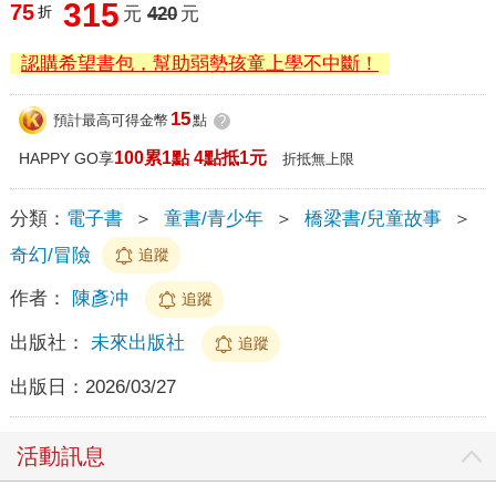
315
75
折
元
420
元
認購希望書包，幫助弱勢孩童上學不中斷！
15
預計最高可得金幣
點
?
100累1點 4點抵1元
HAPPY GO享
折抵無上限
分類：
電子書
＞
童書/青少年
＞
橋梁書/兒童故事
＞
奇幻/冒險
追蹤
作者：
陳彥冲
追蹤
出版社：
未來出版社
追蹤
出版日：
2026/03/27
活動訊息