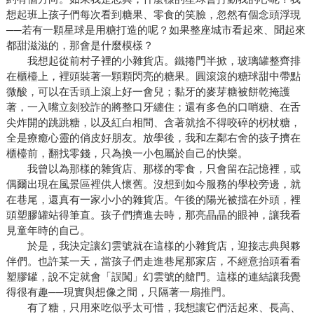
想起班上孩子們每次看到糖果、零食的笑臉，忽然有個念頭浮現
──若有一顆星球是用糖打造的呢？如果整座城市看起來、聞起來
都甜滋滋的，那會是什麼模樣？
我想起從前村子裡的小雜貨店。鐵捲門半掀，玻璃罐整齊排
在櫃檯上，裡頭裝著一顆顆閃亮的糖果。圓滾滾的糖球甜中帶點
微酸，可以在舌頭上滾上好一會兒；黏牙的麥芽糖被餅乾掩護
著，一入嘴立刻狡詐的將整口牙纏住；還有多色的口哨糖、在舌
尖炸開的跳跳糖，以及紅白相間、含著就捨不得咬碎的柺杖糖，
全是療癒心靈的俏皮好朋友。放學後，我和左鄰右舍的孩子擠在
櫃檯前，翻找零錢，只為換一小包屬於自己的快樂。
我曾以為那樣的雜貨店、那樣的零食，只會留在記憶裡，或
偶爾出現在風景區裡供人懷舊。沒想到如今服務的學校旁邊，就
在巷尾，還真有一家小小的雜貨店。午後的陽光被擋在外頭，裡
頭塑膠罐站得筆直。孩子們擠進去時，那亮晶晶的眼神，讓我看
見童年時的自己。
於是，我決定讓幻雲號就在這樣的小雜貨店，迎接志典與夥
伴們。也許某一天，當孩子們走進巷尾那家店，不經意抬頭看看
塑膠罐，說不定就會「誤闖」幻雲號的艙門。這樣的連結讓我覺
得很有趣──現實與想像之間，只隔著一扇推門。
有了糖，只用來吃似乎太可惜，我想讓它們活起來、長高、