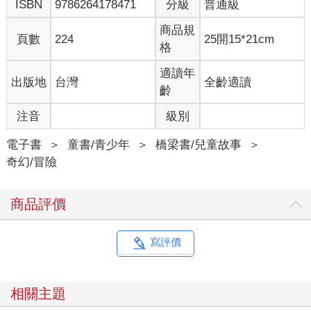
ISBN
9786264178471
分級
普通級
除了不讓人輕易碰它，每天還用拭鏡布仔細擦拭，確保錶面上沒
有髒汙，以免錯過了重要訊息。
商品規
可惜日子一天天過去，錶面上始終只有幻雲號的標幟──一道閃電
頁數
224
25開15*21cm
格
落在雲朵上，此外沒有任何訊息或變化。
「光啊光──」志典躺在床上，兩眼直盯著天花板看，腦袋轉啊
適讀年
出版地
台灣
全齡適讀
轉。若不是有這只錶在手上，他都懷疑自己那次搭乘幻雲號的記
齡
憶，什麼嘿厚、○○二號……以及星球之眼，全是一場白日夢。等
待的時光特別難熬，有時候他會告訴自己：芭希交代有急事可以
注音
級別
聯絡她，搞不好這只手錶根本就壞了，這應該算是急事，可以召
喚她吧？
電子書
＞
童書/青少年
＞
橋梁書/兒童故事
＞
想是這麼想，但真要召喚，志典也毫無頭緒──這段日子以來，他
奇幻/冒險
已經設法讓不同的「光」照進雲裡了。
日光、月光、燈光……沒有一種光能照亮志典腦海裡的一團漆
商品評價
黑。
「嘿，智多星，還沒解出手錶的祕密嗎？」
寫評價
「噓──小聲點啦！」志典張大眼睛，用力的瞪著阿尚。
阿尚住得離志典家不遠，兩人上學時常會遇到對方，放學後也會
一起回家，順道光顧巷底的雜貨店，拿零用錢買點餅乾、糖果解
相關主題
饞。