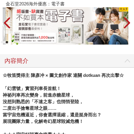
金石堂2026海外優惠：電子書
內容簡介
☆牧笛獎得主 陳彥冲 × 圖文創作家 達關 dotkuan 再次出擊☆
「幻雲號」實習列車長首航！
神祕列車再次變身，前進赤糖星球，
沒想到熟悉的「不速之客」也悄悄登陸，
二度出手搶奪星球之眼……
當宇宙危機逼近，你會選擇退縮，還是挺身而出？
展現團隊力量，化解奇幻星球毀滅危機！