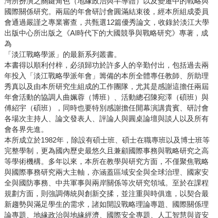
灣所扮演之關鍵角色（地緣政治與半導體）以及變遷中的戰略與
國際關係研究。兩屆的年會研討會圓滿結束後，經本所組成委員
會通過嚴謹之專業審查，共甄選12篇優秀論文，收錄於淡江大學
出版中心所出版之《AI時代下的大國競爭與戰略研究》專著，成
為
「淡江戰略學派」的最新系列叢書。
本書得以順利付梓，必須歸功於許多人的辛勤付出，包括過去兩
年投入「淡江戰略學派年會」籌備的本所全體專任教師、所助理
秀真以及由本所研究生組成的工作團隊，尤其是感謝這擔任兩屆
年會活動的協調人曲姵蓉（博班）、活動總召陳宛澤（碩班）與
傅紹宇（碩班），同時也要特別感謝擔任開幕演講貴賓、研討會
各場次主持人、論文發表人、評論人與圓桌論壇與談人以及所有
會各界先進。
本所成立於1982年，除設有碩士班、碩士在職專班以及博士班等
完整學制，更為國內歷史最悠久且兼顧國際事務與戰略研究之高
等學術機構。多年以來，本所在教學與研究方面，不僅聚焦戰略
與國際事務研究兩大主軸，亦涵蓋區域安全與全球治理、國家安
全與國防事務、中共軍事與兩岸關係等次研究領域。至於在課程
規劃方面，則強調傳統與創新交揉，並注重與時俱進，以契合最
新趨勢與滿足學生的需求，諸如開設戰略理論專題、國際關係理
論專題、地緣政治與地緣經濟、國際安全專題、人工智慧與資安