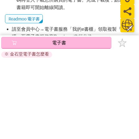
書籍即可開始離線閱讀。
請至會員中心→電子書服務「我的e書櫃」領取複製『兌換
碼』至電子書服務商Readmoo進行兌換。
電子書
退換貨須知：
※ 金石堂電子書怎麼看
因版權保護，您在金石堂所購買的電子書僅能以金石堂專屬
的閱讀軟體開啟閱讀，無法以其他閱讀器或直接下載檔案。
依據「消費者保護法」第19條及行政院消費者保護處公告之
「通訊交易解除權合理例外情事適用準則」，非以有形媒介
提供之數位內容或一經提供即為完成之線上服務，經消費者
事先同意始提供。（如：電子書、電子雜誌、下載版軟體、
虛擬商品…等），
不受「網購服務需提供七日鑑賞期」的限
制
。為維護您的權益，建議您先使用「試閱」功能後再付款
購買。