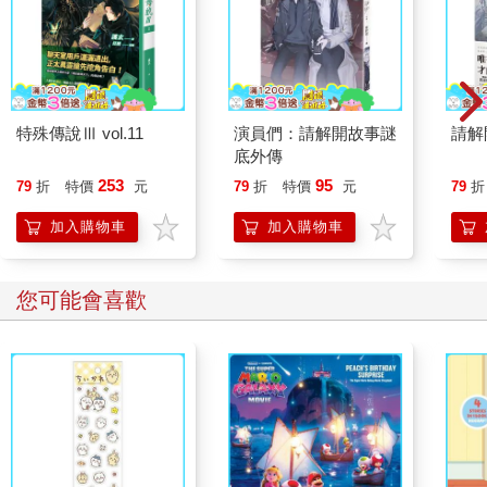
特殊傳說Ⅲ vol.11
演員們：請解開故事謎
請解
底外傳
253
95
79
折
特價
元
79
折
特價
元
79
折
加入購物車
加入購物車
您可能會喜歡