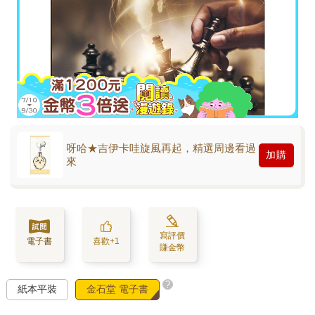
呀哈★吉伊卡哇旋風再起，精選周邊看過
加購
來
寫評價
電子書
喜歡+1
賺金幣
?
紙本平裝
金石堂 電子書