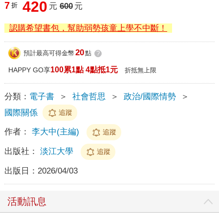
420
7
折
元
600
元
認購希望書包，幫助弱勢孩童上學不中斷！
20
預計最高可得金幣
點
?
100累1點 4點抵1元
HAPPY GO享
折抵無上限
分類：
電子書
＞
社會哲思
＞
政治/國際情勢
＞
國際關係
追蹤
作者：
李大中(主編)
追蹤
出版社：
淡江大學
追蹤
出版日：
2026/04/03
活動訊息