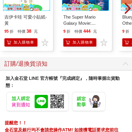
吉伊卡哇 可愛小貼紙-
The Super Mario
Blue
黃
Galaxy Movie:
Other
Peach`s Birthday
Stori
38
444
95
折
特價
元
9
折
特價
元
9
折
Surprise: The Super
Hoor
Mario Galaxy Movie
加入購物車
加入購物車
Storybook
訂購/退換貨須知
加入金石堂 LINE 官方帳號『完成綁定』，隨時掌握出貨動
態：
提醒您！！
金石堂及銀行均不會請您操作ATM! 如接獲電話要求您前往