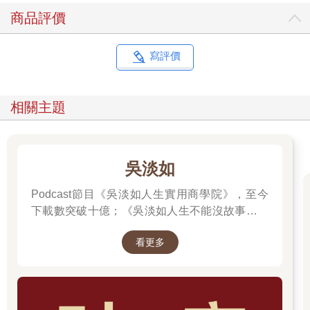
會穿著規矩的學校制服，之後再溜進咖啡廳廁所換上整套的禁忌
商品評價
服裝。御幸通這個街名原是為紀念天皇駕臨而取，但媒體此時卻
將它冠上「親不孝通」之名。
寫評價
媒體之所以譴責御幸族，主因除了認為青少年行為不檢，還認定
他們簡直像是拿刀一把插進全日本奧運計畫的心臟。一九六四年
的夏季奧運將是日本自二戰戰敗後首度有機會成為全球矚目的焦
相關主題
點，象徵日本重返國際社會。日本希望外國訪客看到的是他們在
重建上的驚人進展，而非群聚街頭的叛逆少年。成年人擔心，漫
步到帝國飯店喝杯茶的美國商人和歐洲外交官，會撞見不良少年
身穿輕佻的釦領襯衫的不堪景象。
吳淡如
銀座商家的不滿更是直接，因為每逢週末都會有近兩千多名青少
Podcast節目《吳淡如人生實用商學院》，至今
年擋在櫥窗前，妨礙商家營業。若是在戰前的專制時期，日本警
下載數突破十億；《吳淡如人生不能沒故事》也
察能以任何雞毛蒜皮的理由逮捕這群在銀座遊蕩的年輕人。但在
突破1億人以上。她擅長用貼近生活的語言，解
民主化的新日本，法律上沒有任何可以拘捕御幸族的正當理由。
看更多
讀歷史中的權力運作與人性選擇，讓看似遙遠的
畢竟，他們也只是站在那裡聊天而已。然而，警方跟商家一樣，
過去，應對著現實人生的思索。
擔心若不干涉，銀座很快就會淪為「邪惡溫床」。
於是，一九六四年九月十二日週六夜裡，距離奧運開幕不到一個
月，十名便衣刑警展開了聯合掃蕩銀座街頭的行動。只要有人穿