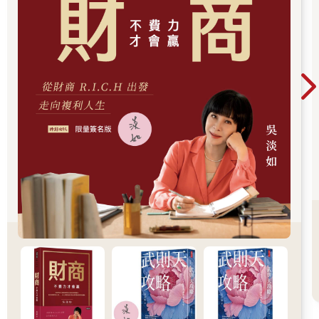
著釦領襯衫、梳著約翰．甘迺迪式的髮型，就會被警方攔下。這
一夜共有兩百名青少年遭逮，其中八十五人由巴士迅速送進築地
監獄，歷經整晚的起訴和訓誡，憂心忡忡的父母也連忙趕來探
視。
隔天，刑警向報紙揭露御幸族的邪惡伎倆，例如將菸藏在厚厚的
英文書裡。警方也承認，不是所有御幸族都幹了什麼壞事，但這
場突襲還是有其必要，如此「才能保護這些年輕人，免得他們
『變成』罪犯」。這場逮捕行動也證實了警方的憂慮，他們擔心
日本的男性氣概岌岌可危其實與青少年對時尚的高度興趣有關。
刑警對於御幸族男孩以「女性化」的用字遣詞說話相當反感。
警方決心驅趕這些顛覆了傳統的年輕人，在隔週週六夜裡再度掃
蕩銀座，逮捕漏網之魚。警方的強硬手段相當成功，直到年底，
銀座再也不見御幸族的蹤跡，當年的東京奧運也進行得十分順
利。外國訪客返鄉後不會心有餘悸地說他們在東京看過身穿緊身
長褲的不良少年。
——