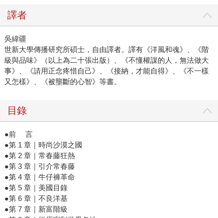
譯者
吳緯疆
世新大學傳播研究所碩士，自由譯者。譯有《洋風和魂》、《階
級與品味》（以上為二十張出版）、《不懂權謀的人，無法做大
事》、《請用正念疼惜自己》、《接納，才能自得》、《不一樣
又怎樣》、《被壟斷的心智》等書。
目錄
●前 言
●第 1 章｜時尚沙漠之國
●第 2 章｜常春藤狂熱
●第 3 章｜引介常春藤
●第 4 章｜牛仔褲革命
●第 5 章｜美國目錄
●第 6 章｜不良洋基
●第 7 章｜新富階級