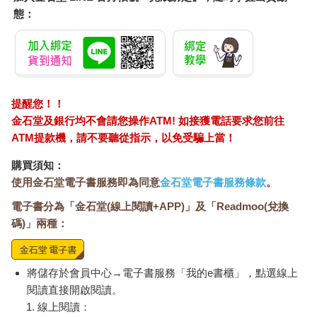
的同時，日本人卻守護了美國的服裝歷史，一如阿拉伯人在歐洲
態：
黑暗時期護衛了亞里斯多德的物理學。日本的消費者與品牌挽救
了美國時尚風格，而「挽救」一詞在此其實包含了兩種意涵——
既作為權威保存了美式服裝風格的知識，也保護這些風格不至於
滅絕。
提醒您！！
如今日本在時尚、尤其是美式時尚的領域表現出色，已是舉世公
金石堂及銀行均不會請您操作ATM! 如接獲電話要求您前往
認，但這當中依然啟人疑竇，那就是日本文化如此尊崇美式風
ATM提款機，請不要聽從指示，以免受騙上當！
格，它的演進過程與原因是什麼？
購買須知：
本書企圖提供一個詳盡的解答，呈現經典美式服裝如何進入日
使用金石堂電子書服務即為同意
金石堂電子書服務條款
。
本，以及日本人如何改造這個影響全球時尚風格的過程。常春藤
聯盟學生造型、牛仔服飾、嬉皮打扮、西岸運動服、五〇年代復
電子書分為「金石堂(線上閱讀+APP)」及「Readmoo(兌換
古造型、紐約街頭服飾，以及舊式工作服，這些服裝在數十年間
碼)」兩種：
陸續傳入日本，翻轉了日本社會的樣貌，繼而反向影響了全球時
尚。
將儲存於會員中心→電子書服務「我的e書櫃」，點選線上
不過，本書並非探討錯綜複雜的服裝樣式或設計概念，而是要追
閱讀直接開啟閱讀。
溯那些將美式服裝引進日本的人物，以及將這些美式概念融入日
線上閱讀：
本人身分認同的年輕人。推動這些改變的人往往不是受過專業訓