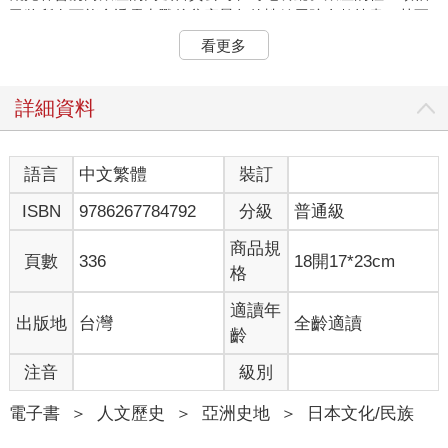
已將所有可能會透露出戰後貧窮景象的蛛絲馬跡全數抹盡，甚至
還將木質垃圾桶改換成具有現代感的塑膠材質。
看更多
這些更新東京市容的行動原本穩定進行著，直到築地警察局總機
在當年八月突然湧入大量來電。銀座的商家指出，當地的主要幹
詳細資料
道御幸通有大批怪人出沒，需要執法單位立即協助處理：現場有
數百個身穿奇裝異服的青少年正在遊蕩！
語言
中文繁體
裝訂
警方派出偵查隊來到銀座，發現一些年輕男子穿著以皺皺的厚布
ISBN
9786267784792
分級
普通級
製成的襯衫，領尖有奇特的鈕釦扣住，西裝外套胸口處還多出多
餘的第三顆鈕釦，衣料上的格紋圖案張揚顯眼，卡其長褲或短褲
商品規
比平常緊身，後頭還有奇怪的帶子，配上長長的及膝黑襪，以及
頁數
336
18開17*23cm
格
雕花複雜的皮鞋。這些年輕人將頭髮旁分，比例正好是七比三──
這種髮型得用吹風機才做得出來。警方很快就得知，這種風格叫
適讀年
出版地
台灣
全齡適讀
作「アイビー」（aibii），源自英文的「Ivy」——常春藤。
齡
小報雜誌整個夏天都在批評這些在銀座遊蕩的狂放青年，稱之為
注音
級別
「御幸族」。他們不好好待在家裡讀書，反而成天在商店前閒
晃，跟女生打情罵俏，在銀座的男裝店裡揮霍父親辛苦賺來的
電子書
＞
人文歷史
＞
亞洲史地
＞
日本文化/民族
錢。可憐的父母對孩子這樣的身分可能毫無所知：他們出家門時