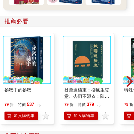
儘管成年人擊潰了御幸族，但日本年輕人卻在一場規模更大的戰
爭中得勝。從一九六〇年代起，青少年開始起身對抗父母與權
威，企圖掙脫狹隘的學生身分，創造自己特有的文化。他們最重
推薦必看
要的第一步，就是將一致的學校制服換成帶有個人風格的服裝。
雖然這股對流行時尚的興趣始於出身菁英家庭的年輕人，但隨著
日本經濟奇蹟和大眾媒體爆炸性地成長，很快就擴及至大眾階
層。自從常春藤風格席捲銀座後，日本經歷了五十年的發展軌
跡，成為世上對流行時尚最為著迷的國家。
日本年輕人在追求流行服飾上所費的時間、金錢與力氣相當驚
人，相較於全球各地的同齡者更是如此。男性時尚刊物在人口數
為日本二點五倍的美國還不到十本，但日本卻有高達五十餘本之
多。小說家威廉．吉布森（William Gibson）曾寫道，PARCO這
間以年輕人為主要客群的日本連鎖百貨，讓「洛杉磯梅爾羅斯大
祕密中的祕密
杖藜過橋東：柳風生暖
特殊傳
意、杏雨不濕衣；陳亮
街（Melrose）上的佛瑞德西格百貨（Fred Segal）相形之下活像
恭談以心轉境的適齡漫
是蒙大拿州的暢貨中心」。東京有好幾個區域都是以販售服裝給
537
379
79
折
特價
元
79
折
特價
元
79
折
想
三十歲以下的年輕人為主要經濟活動，例如原宿、澀谷、青山和
加入購物車
加入購物車
代官山。這還只是首都的景象。從寒冷的北海道到亞熱帶的沖
繩，你隨處都能在各地小店輕鬆買到頂尖的日本與外國品牌衣
飾。