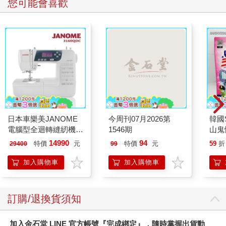
您可能會喜歡
日本人多年來都是著迷程度首屈一指的全球時尚消費者，但在近
三十年間，貿易平衡已有變化，日籍設計師與品牌已逐漸擄獲海
外消費者的眼光，日本服裝如今已出口世界各地。歐洲時尚界率
先愛上異國風味強烈的日本設計師服裝──最早是山本寬齋與高田
賢三風格強烈的東方樣式，繼而是川久保玲的Comme des
Garçons、山本耀司與三宅一生的前衛設計。從一九九〇年代
起，歐美創意產業也開始頌揚各種以日本風格詮釋的基本單品，
像是T恤、牛仔褲，以及牛津襯衫。到了二十一世紀的第一個十
年，嘻哈音樂的歌詞已將A BATHING APE和EVISU視為奢華生活
風格的必備服裝。而且，紐約蘇活區或倫敦西區深諳時尚的消費
日本車樂美JANOME
今周刊07月2026第
韓國S
者對於UNIQLO的喜好也多過Gap。
電腦型全迴轉縫紉機
1546期
山鬼
3160QDC
450
14990
94
特價
元
特價
元
59
折
29400
99
接著，時尚專家開始宣稱日本品牌製造的美式風格服裝甚至好過
美國品牌，這一點可說非比尋常。與此同時，美國年輕人也開始
加入購物車
加入購物車
參考網路上未經授權掃描下來的日本雜誌圖片，模仿當中的傳統
美式風格造型。二〇一〇年，世界各地的讀者紛紛搶購復刻版的
《Take Ivy》，這本原於一九六五年出版的日本攝影集，記錄了美
訂購/退換貨須知
國常春藤聯盟（Ivy League）校園內的學生衣著造型，首刷此時
已是罕見珍本。《Take Ivy》一書的大受歡迎讓大眾普遍認為，就
加入金石堂 LINE 官方帳號『完成綁定』，隨時掌握出貨動
在美國花費數十年、讓週五便服日演變成一整週天天都是便服日