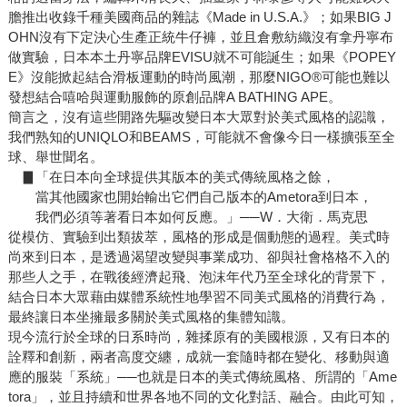
膽推出收錄千種美國商品的雜誌《Made in U.S.A.》；如果BIG J
OHN沒有下定決心生產正統牛仔褲，並且倉敷紡織沒有拿丹寧布
做實驗，日本本土丹寧品牌EVISU就不可能誕生；如果《POPEY
E》沒能掀起結合滑板運動的時尚風潮，那麼NIGO®可能也難以
發想結合嘻哈與運動服飾的原創品牌A BATHING APE。
簡言之，沒有這些開路先驅改變日本大眾對於美式風格的認識，
我們熟知的UNIQLO和BEAMS，可能就不會像今日一樣擴張至全
球、舉世聞名。
▊「在日本向全球提供其版本的美式傳統風格之餘，
當其他國家也開始輸出它們自己版本的Ametora到日本，
我們必須等著看日本如何反應。」──W．大衛．馬克思
從模仿、實驗到出類拔萃，風格的形成是個動態的過程。美式時
尚來到日本，是透過渴望改變與事業成功、卻與社會格格不入的
那些人之手，在戰後經濟起飛、泡沫年代乃至全球化的背景下，
結合日本大眾藉由媒體系統性地學習不同美式風格的消費行為，
最終讓日本坐擁最多關於美式風格的集體知識。
現今流行於全球的日系時尚，雜揉原有的美國根源，又有日本的
詮釋和創新，兩者高度交纏，成就一套隨時都在變化、移動與適
應的服裝「系統」──也就是日本的美式傳統風格、所謂的「Ame
tora」，並且持續和世界各地不同的文化對話、融合。由此可知，