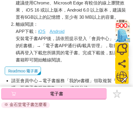
建議使用Chrome、Microsoft Edge 有較佳的線上瀏覽效
練的服裝設計師，而是企業家、進口商、雜誌編輯、插畫家、造
型師，以及音樂工作者。不過，儘管青少年對美式文化需求若
果， iOS 16 或以上版本，Android 6.0 以上版本，建議裝
渴，這些開路先驅依然面臨到艱鉅的挑戰，包括尋找貨源、如何
置有6GB以上的記憶體，至少有 30 MB以上的容量。
取得技術知識，以及說服態度遲疑的零售商等等。他們總是得搶
離線閱讀：
先一步，抵擋來自家長、警方，以及服裝產業龐大且根深柢固的
APP下載：
iOS
Android
傳統反對力量。不過，拜精明的解決方法和運氣之賜，他們還是
安裝電子書APP後，請依照提示登入「會員中心」→「我
能將產品交到年輕人手中，獲取驚人利潤。
的E書櫃」→「電子書APP通行碼/載具管理」，取得通行
碼再登入下載您所購買的電子書。完成下載後，點選任一
儘管美式時尚影響了日本的男女裝風格，但在男裝方面的影響其
書籍即可開始離線閱讀。
實更為深遠。自從戰後擺脫和服之後，日本女裝就一直追循著歐
洲設計師的腳步。相較之下，日本男性只將時尚視為一種追求校
園菁英打扮、粗獷的戶外風格、文化與次文化認同，以及模仿好
請至會員中心→電子書服務「我的e書櫃」領取複製『兌換
萊塢明星的概念，這些都導致日本男性接受了以生活方式為基
碼』至電子書服務商Readmoo進行兌換。
礎、較為休閒的美式服裝風格。倫敦的薩維爾街（Savile Row）
電子書
雖然賦予日本在大戰前對基本男裝典範的認知，但在一九四五年
退換貨須知：
後，新世界的服飾則提供了一個更誘人的憧憬。
※ 金石堂電子書怎麼看
因版權保護，您在金石堂所購買的電子書僅能以金石堂專屬
的閱讀軟體開啟閱讀，無法以其他閱讀器或直接下載檔案。
美國在二戰後擔起重建日本的責任，日本時尚「美國化」的趨勢
依據「消費者保護法」第19條及行政院消費者保護處公告之
自然相當明顯。長久以來，美國人都認為自己的流行文化位居世
「通訊交易解除權合理例外情事適用準則」，非以有形媒介
界中心。我們都聽說過這種說法，東歐人因為實在太想要搖滾樂