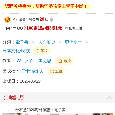
認購希望書包，幫助弱勢孩童上學不中斷！
20
預計最高可得金幣
點
?
100累1點 4點抵1元
HAPPY GO享
折抵無上限
分類：
電子書
＞
人文歷史
＞
亞洲史地
＞
日本文化/民族
追蹤
作者：
W．大衛．馬克思
追蹤
出版社：
二十張出版
追蹤
出版日：
2026/05/27
活動訊息
金石堂2026海外優惠：電子書