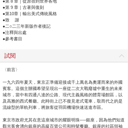
●第 8 章｜從原宿到世界各地
●第 9 章｜古著與復刻
●第10章｜輸出美式傳統風格
●致 謝
●二○二三年新版作者後記
●注釋與出處
●參考書目
試閱
〈前言〉
一九六四年夏天，東京正準備迎接成千上萬名為奧運而來的外國
賓客。這個主辦國希望呈現出一座從二次大戰廢墟中重生的未來
城市，當中有四通八達的公路、現代主義風格的體育場館區，以
及高雅的西式餐廳。此時街上已不復見老式電車，取而代之的是
流線型的單軌列車，將旅客從羽田機場快速送進市區。
東京市政府尤其在意這座城市的耀眼明珠──銀座，因為他們知道
觀光客會湧向銀座的高級百貨公司和時髦餐廳。銀座的社區領袖