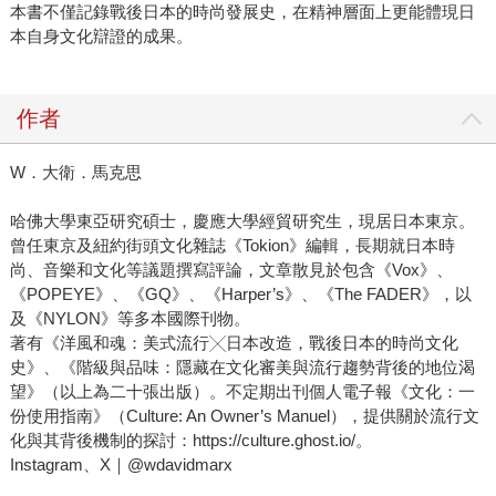
本書不僅記錄戰後日本的時尚發展史，在精神層面上更能體現日
本自身文化辯證的成果。
作者
W．大衛．馬克思
哈佛大學東亞研究碩士，慶應大學經貿研究生，現居日本東京。
曾任東京及紐約街頭文化雜誌《Tokion》編輯，長期就日本時
尚、音樂和文化等議題撰寫評論，文章散見於包含《Vox》、
《POPEYE》、《GQ》、《Harper’s》、《The FADER》，以
及《NYLON》等多本國際刊物。
著有《洋風和魂：美式流行╳日本改造，戰後日本的時尚文化
史》、《階級與品味：隱藏在文化審美與流行趨勢背後的地位渴
望》（以上為二十張出版）。不定期出刊個人電子報《文化：一
份使用指南》（Culture: An Owner’s Manuel），提供關於流行文
化與其背後機制的探討：https://culture.ghost.io/。
Instagram、X｜@wdavidmarx