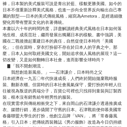
褲，日本製的美式服裝可說是青出於藍、樣貌更勝美國。如今的
日本不僅重新詮釋美式風格，也進一步向全世界反向輸出自己專
屬的類型──日本的美式傳統風格，縮寫為Ametora，是經過細微
變化而帶有豐富文化的衣著傳統。
本書以六十年的時間跨度，詳盡解讀經典美式風格在日本如何落
地生根、成長茁壯，繼而發展出獨屬日本的樣貌。書中強調，美
國在二戰後擔起重建日本的責任，自然促使日本時尚「美國
化」；但在當時，穿衣打扮卻不存在於日本人的字典之中。那
麼，日本人如何取經美國文化，開始追求個人風格的展現？這一
切改變，又是如何翻轉日本社會，進而影響全球時尚？
▊「我不開創潮流，
我想創造新風俗。」──石津謙介，日本時尚之父
日本經濟在一九五〇年代快速成長，人們終於開始拋棄戰時服
裝、翻新衣櫃。但當時的日本社會風氣保守，愛打扮的年輕人往
往被視為叛逆的異端分子，百貨公司裡也只找得到童裝與訂製西
裝，根本沒有銷售給年輕男性的服裝。
在現實需求與傳統相衝突之下，來自岡山的石津謙介透過推廣成
衣、媒體行銷，逐步撬開了守舊的日本。石津戰前便仰慕美國常
春藤聯盟大學生的打扮，他創立品牌「VAN」，將「常春藤風
格」引入日本；把傳統西裝雜誌《男の服飾》改造為今日仍持續