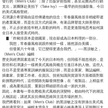
發行的《Men’s Club》；除了出版穿搭指南，甚至花費高昂行銷
支出，派團隊赴美拍下《Take Ivy》──最早的街拍攝影集、今日
的美式風格聖經。
石津謙介希望藉由這些傳遞他的信念：常春藤風格並非稍縱即逝
的產業風潮，而是生活方式的延伸。有著品牌塑造大師美譽的
他，不止步於創造年輕人喜歡的時尚，而是更進階地思考如何讓
全日本人接受美式時尚。
▊「炸豬排原本是德國菜，現在卻成為日本料理的一部分。
我想，常春藤風格就跟炸豬排一樣，雖然源自美國，
但發展六十年後，它已變得更適合我們。」──黑須敏之，
《Men’s Club》編輯
歷史與經濟因素造就了今天的日本時尚，但同樣不能忽視的，是
那些和石津謙介一樣將美式風格與概念引進日本的人物。這些人
往往不是受過專業訓練的服裝設計師，而是企業家、雜誌編輯、
插畫家、音樂工作者。在資訊、技術知識與貨源等方面都面對艱
鉅挑戰的時代，這些開路先驅發揮想像，在「複製品」上精益求
精，成為重視品質、重新詮釋細節而自成一派的大師。
因此，本書每一章在爬梳美式風格的演變時，都由時代下的潮流
人物談起，講述其反抗傳統思維與主流市場的努力。
我們將看到：如果《Men’s Club》的黑須敏之沒有拼湊出美式風
格的適當穿法，編輯木滑良久、插畫家小林泰彥等人可能難以大