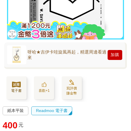
呀哈★吉伊卡哇旋風再起，精選周邊看過
加購
來
寫評價
電子書
喜歡+1
賺金幣
紙本平裝
Readmoo 電子書
400
元